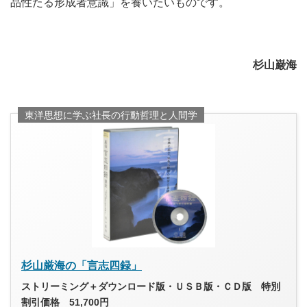
品性たる形成者意識」を養いたいものです。
杉山巌海
東洋思想に学ぶ社長の行動哲理と人間学
杉山厳海の「言志四録」
ストリーミング＋ダウンロード版・ＵＳＢ版・ＣＤ版 特別
割引価格 51,700円