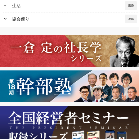
keyboard_arrow_down
生活
809
keyboard_arrow_down
協会便り
394