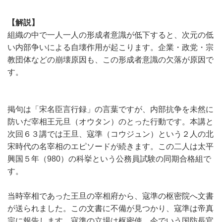
【解説】
組織の中で一人一人の形成者意識が低下すると、次元の低
い内部争いによる自壊作用が起こります。企業・政党・宗
教団体などの崩壊原因も、この形成者意識の欠落が原因で
す。
掲句は「宋名臣言行録」の言葉ですが、内部抗争を未然に
防いだ宰相王元旦（オウタン）のとった行動です。本講と
次回６３講では王旦、寇準（コウジュン）という２人の北
宋時代の名宰相のエピソードが続きます。この二人は太平
興国５年（980）の科挙という公務員試験の同期合格組で
す。
当時宰相であった王旦の宰相府から、寇準の枢密院へ文書
が送られました。この文書に不備が見つかり、寇準は帝真
宗に報告します。寇準の立場は枢密使、今でいう国防長官