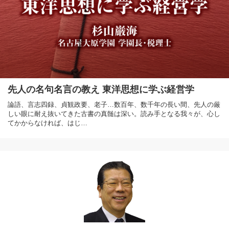
先人の名句名言の教え 東洋思想に学ぶ経営学
論語、言志四録、貞観政要、老子…数百年、数千年の長い間、先人の厳
しい眼に耐え抜いてきた古書の真髄は深い。読み手となる我々が、心し
てかからなければ、はじ…