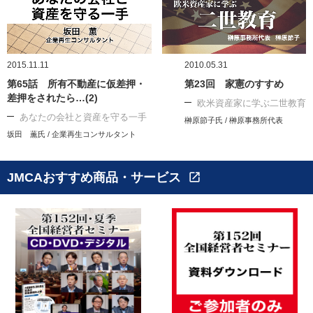
2015.11.11
2010.05.31
第65話 所有不動産に仮差押・
第23回 家憲のすすめ
差押をされたら…(2)
欧米資産家に学ぶ二世教育
あなたの会社と資産を守る一手
榊原節子氏 / 榊原事務所代表
坂田 薫氏 / 企業再生コンサルタント
JMCAおすすめ商品・サービス
open_in_new