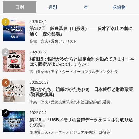
日別
月別
本
収録物
1
2026.08.4
第157回 飯豊温泉（山形県）――日本百名山の麓に
湧く「森の秘湯」
高橋一喜氏 / 温泉アナリスト
2
2026.08.7
相談15：銀行がやたらと固定金利を勧めてきます！や
はり固定がよいのでしょうか！
古山喜章氏 / アイ・シー・オーコンサルティング社長
3
2025.10.28
国のかたち、組織のかたち(70) 日本銀行と財政政策
④(戦後復興)
宇惠一郎氏 / 元読売新聞東京本社国際部編集委員
4
2022.02.2
第125回「USBメモリの音声データをスマホに取り込
む方法」
鴻池賢三氏 / オーディオビジュアル機器 評論家