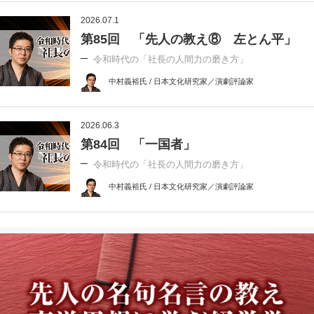
2026.07.1
第85回 「先人の教え⑧ 左とん平」
令和時代の「社長の人間力の磨き方」
中村義裕氏 / 日本文化研究家／演劇評論家
2026.06.3
第84回 「一国者」
令和時代の「社長の人間力の磨き方」
中村義裕氏 / 日本文化研究家／演劇評論家