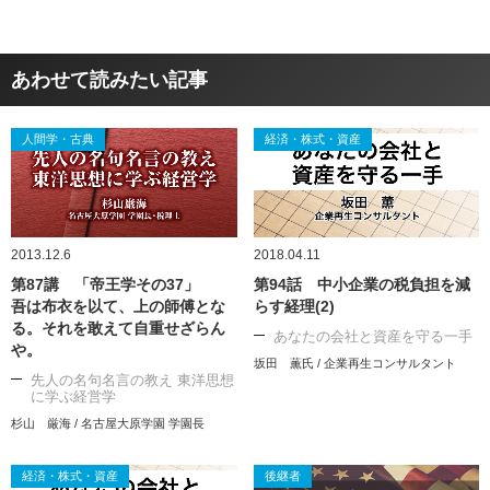
あわせて読みたい記事
人間学・古典
経済・株式・資産
2013.12.6
2018.04.11
第87講 「帝王学その37」
第94話 中小企業の税負担を減
吾は布衣を以て、上の師傅とな
らす経理(2)
る。それを敢えて自重せざらん
あなたの会社と資産を守る一手
や。
坂田 薫氏 / 企業再生コンサルタント
先人の名句名言の教え 東洋思想
に学ぶ経営学
杉山 厳海 / 名古屋大原学園 学園長
経済・株式・資産
後継者