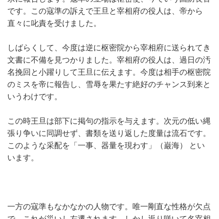
です。この寇準の訴えで王旦と宰相府の役人は、帝から
直々に叱責を受けました。
しばらくして、今度は逆に枢密院から宰相府に送られてき
文書に不備を見つかりました。宰相府の役人は、過日の汚
名挽回と小躍りして王旦に伝えます。今度は相手の枢密院
のミスを帝に報告し、雪辱を果たす絶好のチャンス到来と
いうわけです。
この時王旦は部下に掲句の指示を与えます。次元の低い縄
張り争いに同調せず、書類を送り返した度量は流石です。
このような采配を「一事、器量を現わす」（巌海） とい
います。
一方の寇準もなかなかの人物です。唯一剛直な性格が欠点
で、これが災いし左遷されます。しかし返り咲いて名宰相