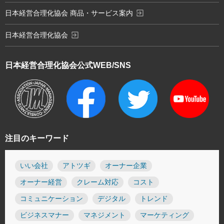
exit_to_app
日本経営合理化協会 商品・サービス案内
exit_to_app
日本経営合理化協会
日本経営合理化協会
公式WEB/SNS
注目のキーワード
いい会社
アトツギ
オーナー企業
オーナー経営
クレーム対応
コスト
コミュニケーション
デジタル
トレンド
ビジネスマナー
マネジメント
マーケティング