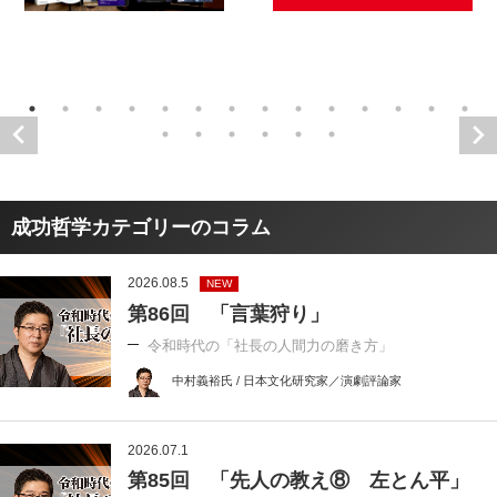
成功哲学カテゴリーのコラム
2026.08.5
NEW
第86回 「言葉狩り」
令和時代の「社長の人間力の磨き方」
中村義裕氏 / 日本文化研究家／演劇評論家
2026.07.1
第85回 「先人の教え⑧ 左とん平」