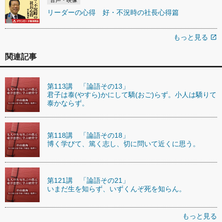
リーダーの心得 好・不況時の社長心得篇
もっと見る
open_in_new
関連記事
第113講 「論語その13」
君子は泰(やすら)かにして驕(おご)らず。小人は驕りて
泰かならず。
第118講 「論語その18」
博く学びて、篤く志し、切に問いて近くに思う。
第121講 「論語その21」
いまだ生を知らず、いずくんぞ死を知らん。
もっと見る