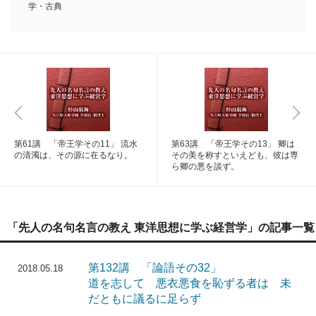
学・古典
第61講 「帝王学その11」 流水
第63講 「帝王学その13」 卿は
の清濁は、その源に在るなり。
その美を称すといえども、彼は専
ら卿の悪を談ず。
「先人の名句名言の教え 東洋思想に学ぶ経営学」の記事一覧
第132講 「論語その32」
2018.05.18
道を志して 悪衣悪食を恥ずる者は 未
だともに議るに足らず