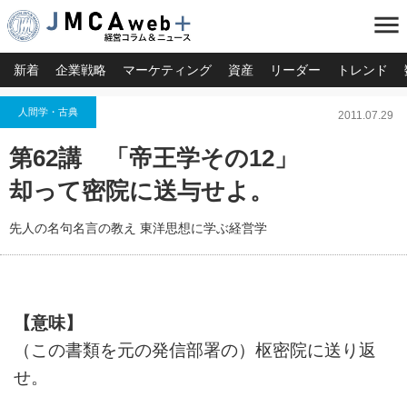
menu
新着
企業戦略
マーケティング
資産
リーダー
トレンド
人間学・古典
2011.07.29
第62講 「帝王学その12」
却って密院に送与せよ。
先人の名句名言の教え 東洋思想に学ぶ経営学
【意味】
（この書類を元の発信部署の）枢密院に送り返
せ。