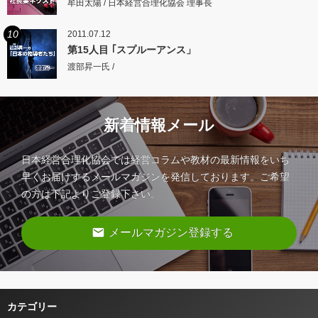
牟田太陽 / 日本経営合理化協会 理事長
10
2011.07.12
第15人目 ｢スプルーアンス」
渡部昇一氏 /
新着情報メール
日本経営合理化協会では経営コラムや教材の最新情報をいち
早くお届けするメールマガジンを発信しております。ご希望
の方は下記よりご登録下さい。
email
メールマガジン登録する
カテゴリー