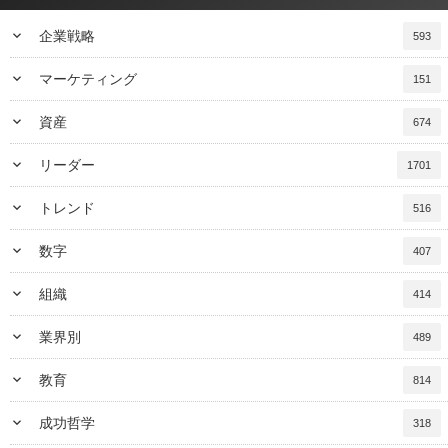
keyboard_arrow_down
企業戦略
593
keyboard_arrow_down
マーケティング
151
keyboard_arrow_down
資産
674
keyboard_arrow_down
リーダー
1701
keyboard_arrow_down
トレンド
516
keyboard_arrow_down
数字
407
keyboard_arrow_down
組織
414
keyboard_arrow_down
業界別
489
keyboard_arrow_down
教育
814
keyboard_arrow_down
成功哲学
318