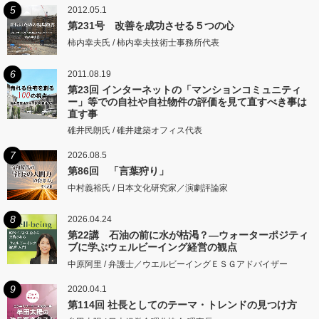
5
2012.05.1
第231号 改善を成功させる５つの心
柿内幸夫氏 / 柿内幸夫技術士事務所代表
6
2011.08.19
第23回 インターネットの「マンションコミュニティ
ー」等での自社や自社物件の評価を見て直すべき事は
直す事
碓井民朗氏 / 碓井建築オフィス代表
7
2026.08.5
第86回 「言葉狩り」
中村義裕氏 / 日本文化研究家／演劇評論家
8
2026.04.24
第22講 石油の前に水が枯渇？―ウォーターポジティ
ブに学ぶウェルビーイング経営の観点
中原阿里 / 弁護士／ウエルビーイングＥＳＧアドバイザー
9
2020.04.1
第114回 社長としてのテーマ・トレンドの見つけ方