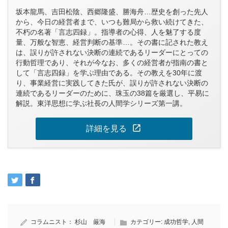
坂本龍馬、吉田松陰、西郷隆盛、勝海舟…歴史を創った先人
から、今日の経営者まで、いつも難局から救い続けてきた、
不朽の名著「言志四録」。指導者の心得、人を魅了する度
量、万般な智恵、経営判断の基準…。その書に記された教え
は、誤りが許されない決断の連続であるリーダーにとっての
行動哲理であり、それが今なお、多くの経営者が指南の書と
して「言志四録」を学ぶ理由である。その教えを30年に渡
り、事業経営に実践してきた氏が、誤りが許されない決断の
連続であるリーダーのために、珠玉の38篇を厳選し、平易に
解説。東洋思想に学ぶ社長の人間学シリーズ第一講。
open_in_new
詳細を見る
コラムニスト：
杉山 厳海
カテゴリー:
成功哲学
,
人間