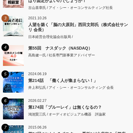
はり固定がよいのでしょうか！
古山喜章氏 / アイ・シー・オーコンサルティング社長
3
2021.10.26
人望を築く「脳の大原則」西田文郎氏（株式会社サン
リ 会長）
日本経営合理化協会出版局 /
4
第55回 ナスダック（NASDAQ）
高島健一氏 / 社長専門新事業アドバイザー
5
2024.06.19
第214話 「働く人が集まらない！」
井上和弘氏 / アイ・シー・オーコンサルティング 会長
6
2026.02.27
第174回「ブルーレイ」は無くなるの？
鴻池賢三氏 / オーディオビジュアル機器 評論家
7
2015.06.26