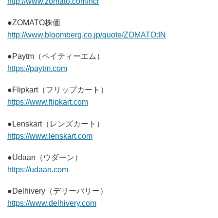
http://www.zomato.com/ncr
●ZOMATO株価
http://www.bloomberg.co.jp/quote/ZOMATO:IN
●Paytm（ペイティーエム）
https://paytm.com
●Flipkart（フリップカート）
https://www.flipkart.com
●Lenskart（レンズカート）
https://www.lenskart.com
●Udaan（ウダーン）
https://udaan.com
●Delhivery（デリーバリー）
https://www.delhivery.com