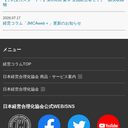
物
2026.07.17
経営コラム「JMCAweb＋」更新のお知らせ
メニュー
経営コラムTOP
exit_to_app
日本経営合理化協会 商品・サービス案内
exit_to_app
日本経営合理化協会
日本経営合理化協会
公式WEB/SNS