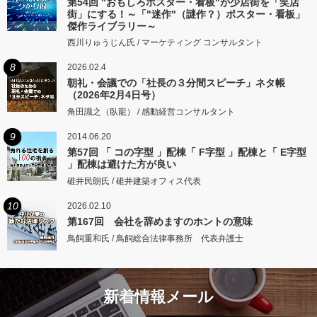
第54回 "おもしろポスター・看板"が少店街を「笑店
街」にする！～「"迷作"（謎作？）ポスター・看板」
傑作ライブラリー～
西川りゅうじん氏 / マーケティング コンサルタント
8
2026.02.4
朝礼・会議での「社長の３分間スピーチ」ネタ帳
（2026年2月4日号）
角田識之（臥龍） / 感動経営コンサルタント
9
2014.06.20
第57回 「 コの字型 」配棟「 F字型 」配棟と「 E字型
」配棟は避けた方が良い
碓井民朗氏 / 碓井建築オフィス代表
10
2026.02.10
第167回 会社を辞めますのホントの意味
鳥飼重和氏 / 鳥飼総合法律事務所 代表弁護士
新着情報メール