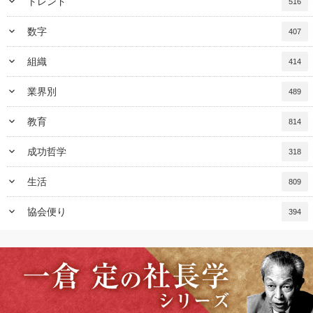
keyboard_arrow_down
トレンド
516
keyboard_arrow_down
数字
407
keyboard_arrow_down
組織
414
keyboard_arrow_down
業界別
489
keyboard_arrow_down
教育
814
keyboard_arrow_down
成功哲学
318
keyboard_arrow_down
生活
809
keyboard_arrow_down
協会便り
394