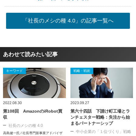
「社長のメシの種 4.0」の記事一覧へ
あわせて読みたい記事
キーワード
戦略・戦術
2022.08.30
2023.09.27
第108回 AmazonのiRobot買
第六十四話 下請け町工場とラ
収
ンチェスター戦略：失注から始
まるパートナーシップ
社長のメシの種 4.0
中小企業の「１位づくり」戦略
高島健一氏 / 社長専門新事業アドバイザ