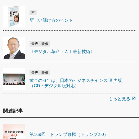
本
新しい儲け方のヒント
音声・映像
《デジタル革命・ＡＩ最新技術》
音声・映像
黄金の６年は、日本のビジネスチャンス 音声版
（CD・デジタル版対応）
もっと見る
open_in_new
関連記事
第169回 トランプ政権（トランプ2.0）