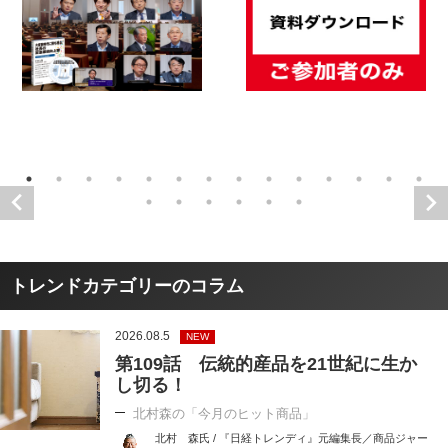
トレンドカテゴリーのコラム
2026.08.5
NEW
第109話 伝統的産品を21世紀に生か
し切る！
北村森の「今月のヒット商品」
北村 森氏 / 『日経トレンディ』元編集長／商品ジャー