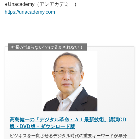
●Unacademy（アンアカデミー）
https://unacademy.com
社長が“知らない”では済まされない！
高島健一の「デジタル革命・ＡＩ最新技術」講演CD
版・DVD版・ダウンロード版
ビジネスを一変させるデジタル時代の重要キーワードが早分