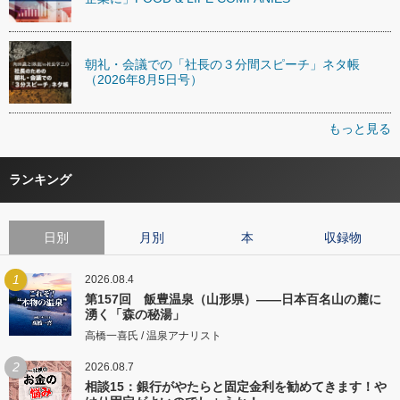
朝礼・会議での「社長の３分間スピーチ」ネタ帳
（2026年8月5日号）
もっと見る
ランキング
日別
月別
本
収録物
1
2026.08.4
第157回 飯豊温泉（山形県）――日本百名山の麓に
湧く「森の秘湯」
高橋一喜氏 / 温泉アナリスト
2
2026.08.7
相談15：銀行がやたらと固定金利を勧めてきます！や