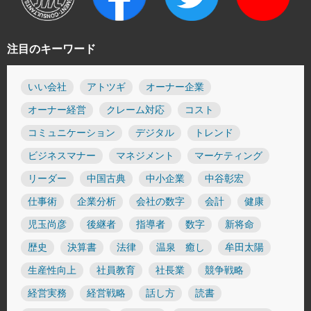
注目のキーワード
いい会社
アトツギ
オーナー企業
オーナー経営
クレーム対応
コスト
コミュニケーション
デジタル
トレンド
ビジネスマナー
マネジメント
マーケティング
リーダー
中国古典
中小企業
中谷彰宏
仕事術
企業分析
会社の数字
会計
健康
児玉尚彦
後継者
指導者
数字
新将命
歴史
決算書
法律
温泉 癒し
牟田太陽
生産性向上
社員教育
社長業
競争戦略
経営実務
経営戦略
話し方
読書