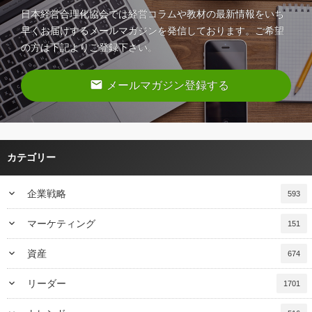
日本経営合理化協会では経営コラムや教材の最新情報をいち
早くお届けするメールマガジンを発信しております。ご希望
の方は下記よりご登録下さい。
email
メールマガジン登録する
カテゴリー
keyboard_arrow_down
企業戦略
593
keyboard_arrow_down
マーケティング
151
keyboard_arrow_down
資産
674
keyboard_arrow_down
リーダー
1701