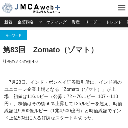
menu
新着
企業戦略
マーケティング
資産
リーダー
トレンド
キーワード
第83回 Zomato（ゾマト）
社長のメシの種 4.0
7月23日、インド・ボンベイ証券取引所に、インド初の
ユニコーン企業上場となる「Zomato（ゾマト）」が上
場、初値は116ルピー（公募：72～76ルピー=107～113
円）、株価はその後66％上昇して125ルピーを超え、時価
総額は9,800億ルピー（1兆4,500億円）と時価総額でイン
ド上位50社に入る好調なスタートを切った。