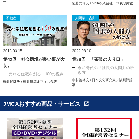
ー
佐藤元相氏 / NNA株式会社 代表取締役
不動産
人間学・古典
2013.03.15
2022.08.10
第42回 社会環境が良い事が大
第38回 「茶道の入り口」
切。
令和時代の「社長の人間力の磨
き方」
売れる住宅を創る 100の視点
中村義裕氏 / 日本文化研究家／演劇評論
碓井民朗氏 / 碓井建築オフィス代表
家
JMCAおすすめ商品・サービス
open_in_new