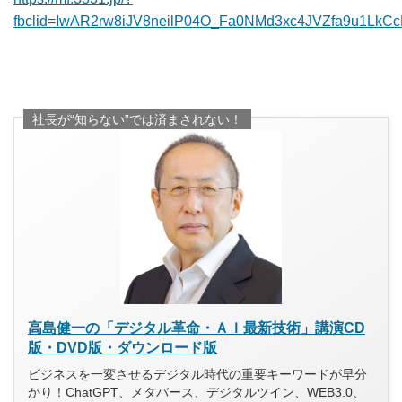
fbclid=IwAR2rw8iJV8neilP04O_Fa0NMd3xc4JVZfa9u1LkC
社長が“知らない”では済まされない！
高島健一の「デジタル革命・ＡＩ最新技術」講演CD
版・DVD版・ダウンロード版
ビジネスを一変させるデジタル時代の重要キーワードが早分
かり！ChatGPT、メタバース、デジタルツイン、WEB3.0、