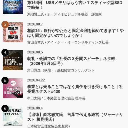
第164回 USBメモリはもう古い？スティック型SSD
で時短！
鴻池賢三氏 / オーディオビジュアル機器 評論家
3
2026.08.7
相談15：銀行がやたらと固定金利を勧めてきます！や
はり固定がよいのでしょうか！
古山喜章氏 / アイ・シー・オーコンサルティング社長
4
2026.08.5
朝礼・会議での「社長の３分間スピーチ」ネタ帳
（2026年8月5日号）
角田識之（臥龍） / 感動経営コンサルタント
5
2026.04.22
事業とは売ることではなく責任を引き受けること｜社
長業ネクスト#430
牟田太陽 / 日本経営合理化協会 理事長
6
2026.08.4
【追悼】鈴木敏文氏 言葉で伝える経営（ジャーナリ
スト 勝見明氏）
日本経営合理化協会出版局 /