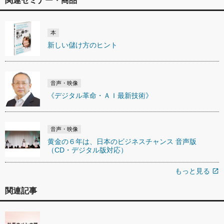
関連セミナー・商品
本
新しい儲け方のヒント
音声・映像
《デジタル革命・ＡＩ最新技術》
音声・映像
黄金の６年は、日本のビジネスチャンス 音声版
（CD・デジタル版対応）
もっと見る
open_in_new
関連記事