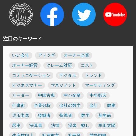
注目のキーワード
いい会社
アトツギ
オーナー企業
オーナー経営
クレーム対応
コスト
コミュニケーション
デジタル
トレンド
ビジネスマナー
マネジメント
マーケティング
リーダー
中国古典
中小企業
中谷彰宏
仕事術
企業分析
会社の数字
会計
健康
児玉尚彦
後継者
指導者
数字
新将命
歴史
決算書
法律
温泉 癒し
牟田太陽
生産性向上
社員教育
社長業
競争戦略