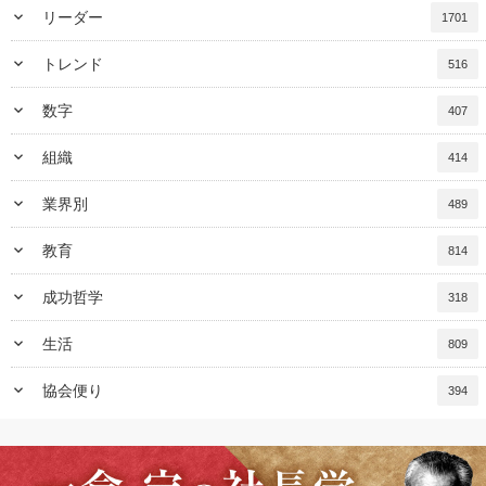
keyboard_arrow_down
リーダー
1701
keyboard_arrow_down
トレンド
516
keyboard_arrow_down
数字
407
keyboard_arrow_down
組織
414
keyboard_arrow_down
業界別
489
keyboard_arrow_down
教育
814
keyboard_arrow_down
成功哲学
318
keyboard_arrow_down
生活
809
keyboard_arrow_down
協会便り
394