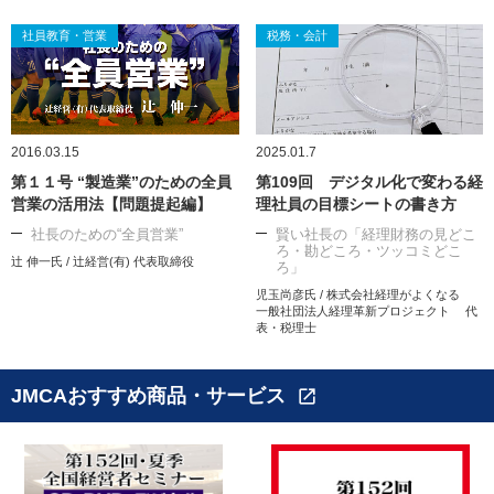
社員教育・営業
税務・会計
2016.03.15
2025.01.7
第１１号 “製造業”のための全員
第109回 デジタル化で変わる経
営業の活用法【問題提起編】
理社員の目標シートの書き方
社長のための“全員営業”
賢い社長の「経理財務の見どこ
ろ・勘どころ・ツッコミどこ
辻 伸一氏 / 辻経営(有) 代表取締役
ろ」
児玉尚彦氏 / 株式会社経理がよくなる
一般社団法人経理革新プロジェクト 代
表・税理士
JMCAおすすめ商品・サービス
open_in_new