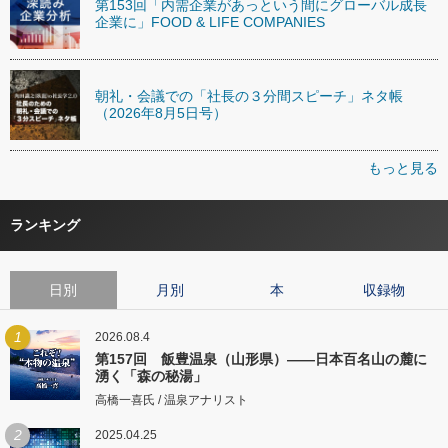
第153回「内需企業があっという間にグローバル成長
企業に」FOOD & LIFE COMPANIES
朝礼・会議での「社長の３分間スピーチ」ネタ帳
（2026年8月5日号）
もっと見る
ランキング
日別
月別
本
収録物
1
2026.08.4
第157回 飯豊温泉（山形県）――日本百名山の麓に
湧く「森の秘湯」
高橋一喜氏 / 温泉アナリスト
2
2025.04.25