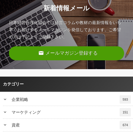
新着情報メール
日本経営合理化協会では経営コラムや教材の最新情報をいち
早くお届けするメールマガジンを発信しております。ご希望
の方は下記よりご登録下さい。
email
メールマガジン登録する
カテゴリー
keyboard_arrow_down
企業戦略
593
keyboard_arrow_down
マーケティング
151
keyboard_arrow_down
資産
674