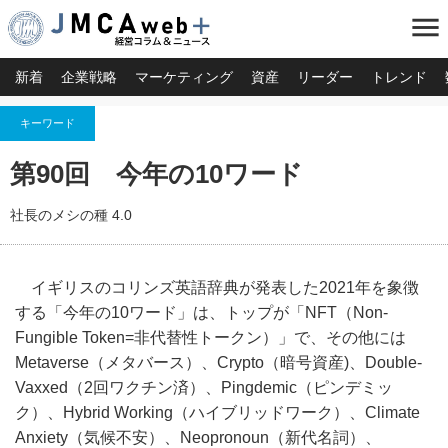
menu
新着
企業戦略
マーケティング
資産
リーダー
トレンド
キーワード
第90回 今年の10ワード
社長のメシの種 4.0
イギリスのコリンズ英語辞典が発表した2021年を象徴
する「今年の10ワード」は、トップが「NFT（Non-
Fungible Token=非代替性トークン）」で、その他には
Metaverse（メタバース）、Crypto（暗号資産)、Double-
Vaxxed（2回ワクチン済）、Pingdemic（ピンデミッ
ク）、Hybrid Working（ハイブリッドワーク）、Climate
Anxiety（気候不安）、Neopronoun（新代名詞）、