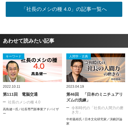
「社長のメシの種 4.0」の記事一覧へ
あわせて読みたい記事
キーワード
人間学・古典
2022.10.11
2023.04.19
第111回 電脳交通
第46回 「日本のミニチュアリ
ズムの洗練」
社長のメシの種 4.0
令和時代の「社長の人間力の磨
高島健一氏 / 社長専門新事業アドバイザ
き方」
ー
中村義裕氏 / 日本文化研究家／演劇評論
家