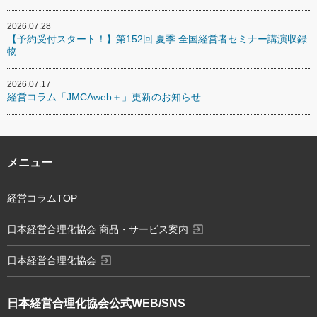
2026.07.28
【予約受付スタート！】第152回 夏季 全国経営者セミナー講演収録
物
2026.07.17
経営コラム「JMCAweb＋」更新のお知らせ
メニュー
経営コラムTOP
exit_to_app
日本経営合理化協会 商品・サービス案内
exit_to_app
日本経営合理化協会
日本経営合理化協会
公式WEB/SNS