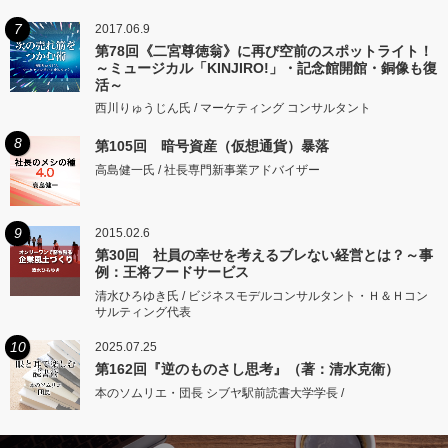
7
2017.06.9
第78回《二宮尊徳翁》に再び空前のスポットライト！
～ミュージカル「KINJIRO!」・記念館開館・銅像も復
活～
西川りゅうじん氏 / マーケティング コンサルタント
8
第105回 暗号資産（仮想通貨）暴落
高島健一氏 / 社長専門新事業アドバイザー
9
2015.02.6
第30回 社員の幸せを考えるブレない経営とは？～事
例：王将フードサービス
清水ひろゆき氏 / ビジネスモデルコンサルタント・Ｈ＆Ｈコン
サルティング代表
10
2025.07.25
第162回『逆のものさし思考』（著：清水克衛）
本のソムリエ・団長 シブヤ駅前読書大学学長 /