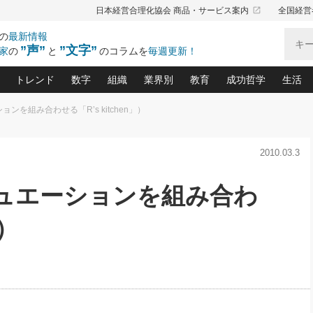
launch
日本経営合理化協会 商品・サービス案内
全国経営
の
最新情報
”声”
”文字”
家
の
と
のコラムを
毎週更新！
トレンド
数字
組織
業界別
教育
成功哲学
生活
ンを組み合わせる「R’s kitchen」）
る仕組みづくり講座(12)
産を守る一手(171)
ーワンで勝ち残る企業風土づくり(54)
《ニューヨーク発》ビジネスリーダーの先読み: 最新トレンド
オーナー社長の「お金の悩み相談室」(15)
「賃金の誤解」(135)
なぜ、トヨタ式で会社が伸びるのか？(
“出来る”管理職の条件(62)
中国哲学に学ぶ 不
おの
と戦略拠点(9)
(50)
2010.03.3
ーバル経営者は知ってい
(39)
スリーダー×次の一手「牟田太陽の社長業ネクスト」
おカネが残る決算書にするために、やっておきたいこと(
中小企業の新たな法律リスク(178)
売れる住宅を創る 100の視点(100)
あなただからお願いしたいと
令和時代の「社長の
”(9)
「社長の繁盛トレンド通信」(90)
デジ
向(204)
会社を守り抜くための緊急対策(100)
職場の生産性を下げるハラスメントの予防策(1
大久保一彦の“流行る”お店の仕組みづく
クレーム対応 実践マニュアル
先人の名句名言の教
チュエーションを組み合わ
トル・F・グジバチの『経営戦略の新常識』(12)
北村森の「今月のヒット商品」(109)
リーダ
2026.08.5
2
る経営」の極意
、決めておきたい、知っておきたい、やってお
強い決算書の会社はココが違う！(36)
賃金決定の定石(68)
柿内幸夫─社長のための現場改善(174
クレーム対応の新知識と新常
渡部昇一の「日本の
い
第109話 伝統的産品を21世紀
第
ジオジャパンの成功要因と
る者かくあるべし(635)
次の売れ筋をつかむ術(102)
ワイ
」）
」
に生かし切る！
損益分岐点を下げる、Ｐ／Ｌ不況時代の新戦略(12)
顧客・社員・社会から支持される「ウェルビ
デキル社員に育てる！ 社員
経営に活かす“十八史
の資産管理講座(95)
会議での「社長の３分間スピーチ」ネタ帳(159)
社長のメシの種 4.0(206)
門」(23)
必読
2026.08.5
新・会計経営と実学(37)
東川鷹年の「中小企業の人育
略(77)
53)
「経営知になる考え方」(57)
眼と耳
朝礼・会議での「社長の３分間
決算書の“見える化”術(12)
業績アップにつながる！ワン
スピーチ」ネタ帳（2026年8月5
ブランド戦略(39)
日号）
なたにお願いしたいと思われる「一流の仕事術」(28)
社長の
賢い社長の「経理財務の見どころ・勘どころ・ツッコ
欧米資産家に学ぶ二世教育(1
ぐせ経営哲学(100)
ろ」(149)
米国