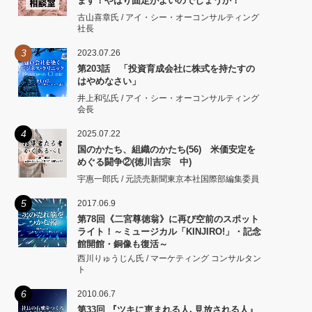
ます！やはり固定がよいのでしょうか！
古山喜章氏 / アイ・シー・オーコンサルティング
社長
3
2023.07.26
第203話 「投資育成会社に株式を持たすの
はやめなさい」
井上和弘氏 / アイ・シー・オーコンサルティング
会長
4
2025.07.22
国のかたち、組織のかたち(56) 米価安定を
めぐる闘争②(徳川吉宗 中)
宇惠一郎氏 / 元読売新聞東京本社国際部編集委員
5
2017.06.9
第78回《二宮尊徳翁》に再び空前のスポット
ライト！～ミュージカル「KINJIRO!」・記念
館開館・銅像も復活～
西川りゅうじん氏 / マーケティング コンサルタン
ト
6
2010.06.7
第33回 『ツキに恵まれる人､見放される人』