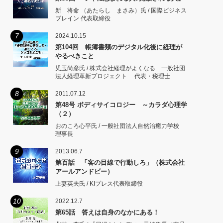
新 将命 （あたらし まさみ）氏 / 国際ビジネス
ブレイン 代表取締役
7
2024.10.15
第104回 帳簿書類のデジタル化後に経理が
やるべきこと
児玉尚彦氏 / 株式会社経理がよくなる 一般社団
法人経理革新プロジェクト 代表・税理士
8
2011.07.12
第48号 ボディサイコロジー ～カラダ心理学
（２）
おのころ心平氏 / 一般社団法人自然治癒力学校
理事長
9
2013.06.7
第百話 「客の目線で行動しろ」（株式会社
アールアンドビー）
上妻英夫氏 / KIプレス代表取締役
10
2022.12.7
第65話 答えは自身のなかにある！