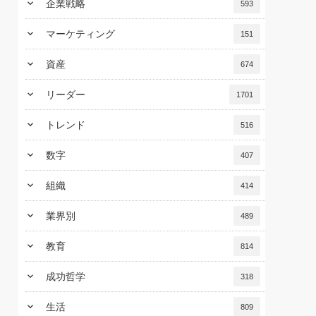
keyboard_arrow_down
企業戦略
593
keyboard_arrow_down
マーケティング
151
keyboard_arrow_down
資産
674
keyboard_arrow_down
リーダー
1701
keyboard_arrow_down
トレンド
516
keyboard_arrow_down
数字
407
keyboard_arrow_down
組織
414
keyboard_arrow_down
業界別
489
keyboard_arrow_down
教育
814
keyboard_arrow_down
成功哲学
318
keyboard_arrow_down
生活
809