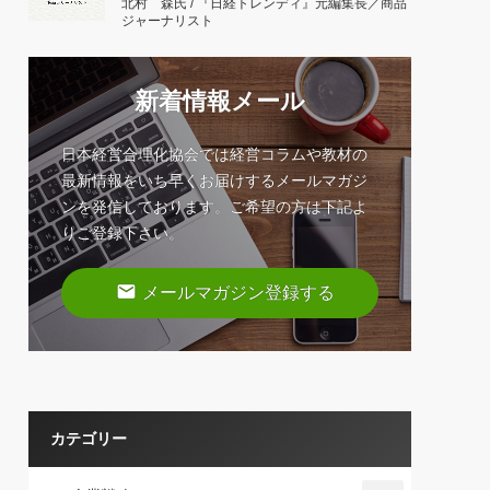
北村 森氏 / 『日経トレンディ』元編集長／商品
ジャーナリスト
新着情報メール
日本経営合理化協会では経営コラムや教材の
最新情報をいち早くお届けするメールマガジ
ンを発信しております。ご希望の方は下記よ
りご登録下さい。
email
メールマガジン登録する
カテゴリー