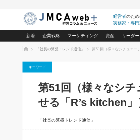
経営者
のため
実務家・専門
新着
企業戦略
マーケティング
資産
リーダー
ホーム
「社長の繁盛トレンド通信」
第51回（様々なシチュエーショ
中小企業の「１位づくり」戦略(96)
ネット戦略成功の秘訣 圧倒的に儲か
あなたの会社と資
オンリ
キーワード
利益を最大化する「業務改善」横田尚哉氏(5)
ビジネスを一瞬で制する！一流グロ
どうなる金融業界
ビジネ
る“社長の戦略印象リスクマネジメント
(446)
強い会社を築く ビジネス・クリニック(240)
中国経済の最新動
第51回（様々なシ
ロングセラーの玉手箱(9)
ピョー
2026.08.7
2026.08.7
日本レーザー「人を大切にしながら利益を上げ
事業承継の前に
相談15：銀行がやたらと固定金
第153回「内需企業があっと
(3)
大復活＆快進撃！ユニバーサルスタ
きたいコト(12)
指導者た
せる「R’s kitchen
利を勧めてきます！やはり固定
う間にグローバル成長企業に
は(5)
がよいのでしょうか！
FOOD & LIFE COMPANIES
武器としてのM&A入門(3)
会社と社長のため
朝礼・
最高の自分を表現する 成功イメージ戦
社長のための“儲かる通販”戦略視点(151)
深読み企業分析(1
楠木建の
「社長の繁盛トレンド通信」
酒井光雄 成功事例に学ぶ繁栄企業の
継続経営 百話百行(85)
次もあ
野田久美子 香港ビジネス成功法(10)
社長の口