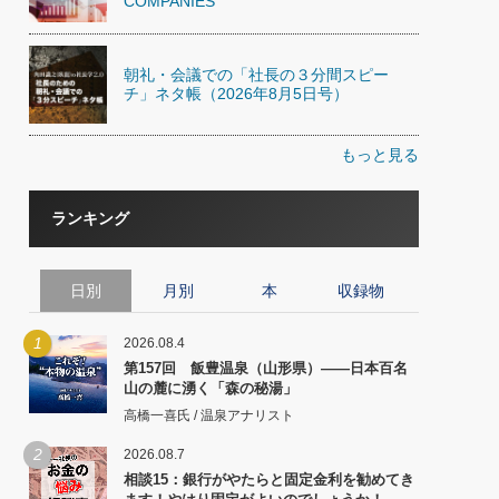
COMPANIES
朝礼・会議での「社長の３分間スピー
チ」ネタ帳（2026年8月5日号）
もっと見る
ランキング
日別
月別
本
収録物
1
2026.08.4
第157回 飯豊温泉（山形県）――日本百名
山の麓に湧く「森の秘湯」
高橋一喜氏 / 温泉アナリスト
2
2026.08.7
相談15：銀行がやたらと固定金利を勧めてき