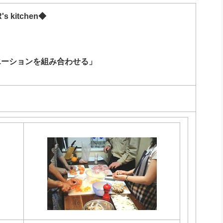
社長のための“全員営業”(30
腕をつくる 人と組織を動かす(200)
銀行交渉はこうしなさい！(12)
高橋一
's kitchen◆
行動科学マネジメント(5)
の社長のビジョン実現道場(10)
エーションを組み合わせる」