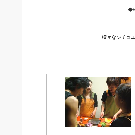
社長の右
◆R
酒井英之
「様々なシチュ