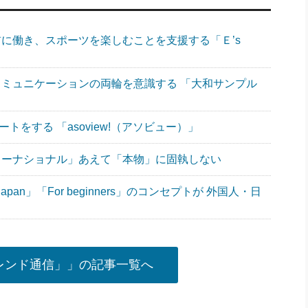
り前に働き、スポーツを楽しむことを支援する「Ｅ’s
コミュニケーションの両輪を意識する 「大和サンプル
トをする 「asoview!（アソビュー）」
ンターナショナル」あえて「本物」に固執しない
n Japan」「For beginners」のコンセプトが 外国人・日
レンド通信」」の記事一覧へ