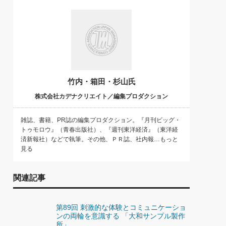
)
喜の『これぞ！"本物の温泉"』(157)
竹内・箱田・杉山氏
株式会社カデナクリエイト／編集プロダクション
雑誌、書籍、PR誌の編集プロダクション。『月刊ビッグ・
トゥモロウ』（青春出版社）、『週刊東洋経済』（東洋経
済新報社）などで執筆。その他、ＰＲ誌、社内報…もっと
見る
関連記事
第89回 刺激的な体験とコミュニケーショ
ンの両輪を意識する 「大和サンプル製作
所」