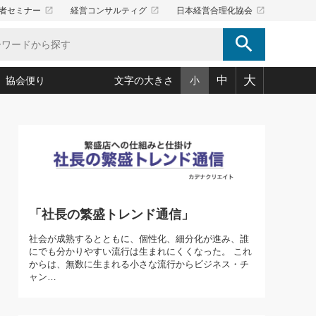
launch
launch
launch
者セミナー
経営コンサルティグ
日本経営合理化協会
search
大
中
協会便り
文字の大きさ
小
5)
況は会社守成の好機(38)
ころ心平の ──社長のための「か・ら・だマネジメント」
「愛読者通信」著者インタビュー(44)
34)
思われる 気配りの達人(127)
人間力の磨き方」(86)
ビジネス見聞録 経営ニュース(100)
タルＡＶを味方に！新・仕事術(180)
0)
り(210)
(92)
え 東洋思想に学ぶ経営学(132)
作間信司の経営無形庵(けいえいむぎょうあん)(166)
ー脳の鍛え方(32)
もっとみる
026.08.5
)
識(57)
指導者たち」(32)
経営セミナー情報局(1)
「社長の繁盛トレンド通信」
86回 「言葉狩り」
ンを楽しむ基礎レッスン(12)
ーイング経営入
教育の決め手(203)
略”(30)
繁栄への着眼点 牟田太陽(76)
社会が成熟するとともに、個性化、細分化が進み、誰
！社長が読むべき今月の4冊(88)
にでも分かりやすい流行は生まれにくくなった。 これ
て」(38)
講話を聞いて学ぼう 実学・耳学・磨く「ミミガク」のすすめ
からは、無数に生まれる小さな流行からビジネス・チ
で楽しむ読書術(162)
(7)
ャン…
ランク上の手紙・メール術(100)
「氣」(30)
ミどこ
00)
スポーツ・ビジネスに学ぶ心理学(98)