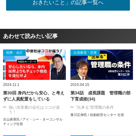
おきたいこと」の記事一覧へ
あわせて読みたい記事
税務・会計
社員教育・営業
2024.11.1
2015.04.15
第30回 身内だから安心、と考え
第34話 成長課題 管理職の部
ずに人員配置をしている
下育成術(34)
強い決算書の会社はココが違
“出来る”管理職の条件
う！
東川広伸氏 / 自創経営センター 社長
古山喜章氏 / アイ・シー・オーコンサル
ティング社長