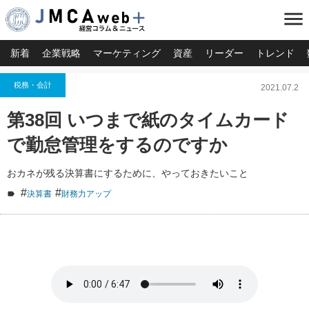
menu
新着
企業戦略
マーケティング
資産
リーダー
トレンド
税務・会計
2021.07.2
第38回 いつまで紙のタイムカード
で勤怠管理をするのですか
おカネが残る決算書にするために、やっておきたいこと
#
#
決算書
財務力アップ