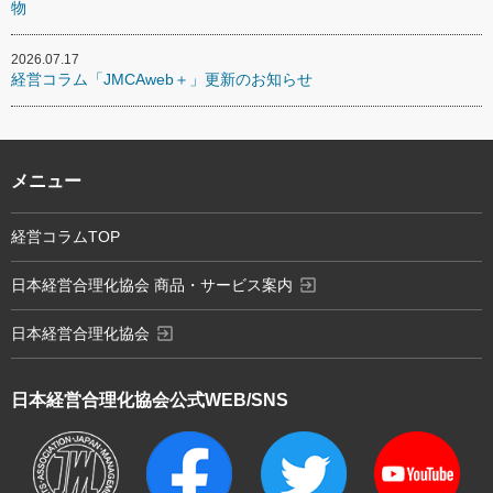
物
2026.07.17
経営コラム「JMCAweb＋」更新のお知らせ
メニュー
経営コラムTOP
exit_to_app
日本経営合理化協会 商品・サービス案内
exit_to_app
日本経営合理化協会
日本経営合理化協会
公式WEB/SNS