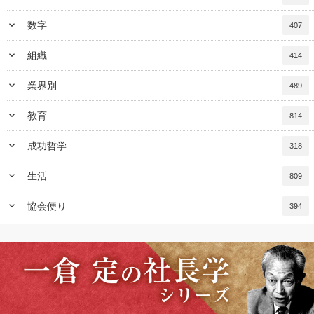
keyboard_arrow_down
数字
407
keyboard_arrow_down
組織
414
keyboard_arrow_down
業界別
489
keyboard_arrow_down
教育
814
keyboard_arrow_down
成功哲学
318
keyboard_arrow_down
生活
809
keyboard_arrow_down
協会便り
394