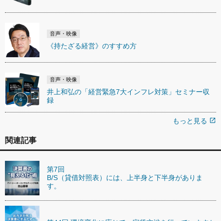
音声・映像
《持たざる経営》のすすめ方
音声・映像
井上和弘の「経営緊急7大インフレ対策」セミナー収
録
もっと見る
open_in_new
関連記事
第7回
B/S（貸借対照表）には、上半身と下半身がありま
す。