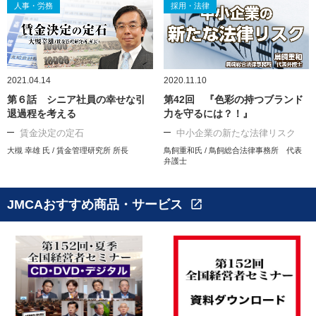
人事・労務
採用・法律
2021.04.14
2020.11.10
第６話 シニア社員の幸せな引
第42回 『色彩の持つブランド
退過程を考える
力を守るには？！』
賃金決定の定石
中小企業の新たな法律リスク
大槻 幸雄 氏 / 賃金管理研究所 所長
鳥飼重和氏 / 鳥飼総合法律事務所 代表
弁護士
JMCAおすすめ商品・サービス
open_in_new