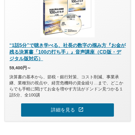
“1話5分”で聴き学べる、社長の数字の掴み方『お金が
残る決算書「100の打ち手」』音声講座（CD版・デ
ジタル版対応）
59,400円～
決算書の基本から、節税・銀行対策、コスト削減、事業承
継、業種別の視点や、経営危機時の資金繰り…まで、どこか
らでも手軽に聞けてお金を増やす方法がドンドン見つかる１
話5分、全100講
open_in_new
詳細を見る