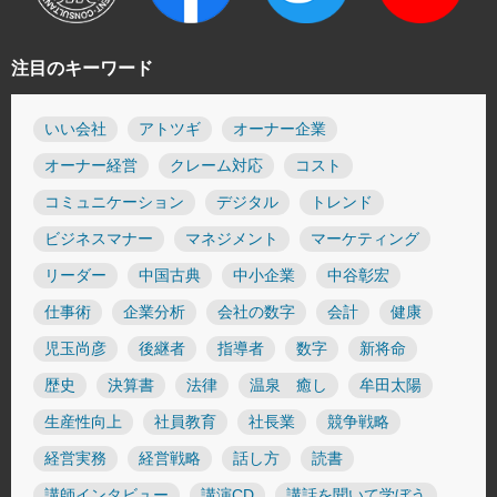
注目のキーワード
いい会社
アトツギ
オーナー企業
オーナー経営
クレーム対応
コスト
コミュニケーション
デジタル
トレンド
ビジネスマナー
マネジメント
マーケティング
リーダー
中国古典
中小企業
中谷彰宏
仕事術
企業分析
会社の数字
会計
健康
児玉尚彦
後継者
指導者
数字
新将命
歴史
決算書
法律
温泉 癒し
牟田太陽
生産性向上
社員教育
社長業
競争戦略
経営実務
経営戦略
話し方
読書
講師インタビュー
講演CD
講話を聞いて学ぼう