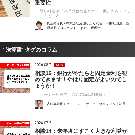
重要性
賢い社長の「経理財務の見どころ・勘どころ・ツッ
コミどころ」
児玉尚彦氏 / 株式会社経理がよくなる 一般社団法人経
理革新プロジェクト 代表・税理士
"決算書"タグのコラム
2026.08.7
NEW
相談15：銀行がやたらと固定金利を勧
めてきます！やはり固定がよいのでし
ょうか！
オーナー社長の「お金の悩み相談室」
古山喜章氏 / アイ・シー・オーコンサルティング社長
2026.07.3
相談14：来年度にすごく大きな利益が