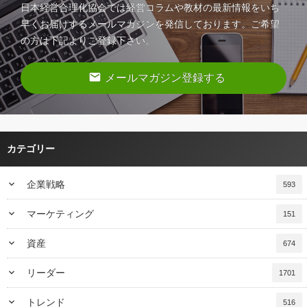
日本経営合理化協会では経営コラムや教材の最新情報をいち
早くお届けするメールマガジンを発信しております。ご希望
の方は下記よりご登録下さい。
email
メールマガジン登録する
カテゴリー
keyboard_arrow_down
企業戦略
593
keyboard_arrow_down
マーケティング
151
keyboard_arrow_down
資産
674
keyboard_arrow_down
リーダー
1701
keyboard_arrow_down
トレンド
516