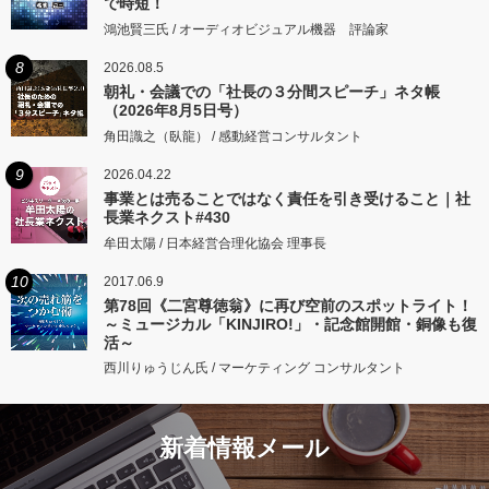
で時短！
鴻池賢三氏 / オーディオビジュアル機器 評論家
8
2026.08.5
朝礼・会議での「社長の３分間スピーチ」ネタ帳
（2026年8月5日号）
角田識之（臥龍） / 感動経営コンサルタント
9
2026.04.22
事業とは売ることではなく責任を引き受けること｜社
長業ネクスト#430
牟田太陽 / 日本経営合理化協会 理事長
10
2017.06.9
第78回《二宮尊徳翁》に再び空前のスポットライト！
～ミュージカル「KINJIRO!」・記念館開館・銅像も復
活～
西川りゅうじん氏 / マーケティング コンサルタント
新着情報メール