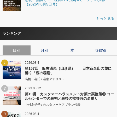
（2026年8月5日号）
もっと見る
ランキング
日別
月別
本
収録物
1
2026.08.4
第157回 飯豊温泉（山形県）――日本百名山の麓に
湧く「森の秘湯」
高橋一喜氏 / 温泉アナリスト
2
2023.05.12
第19講 カスタマーハラスメント対策の実務策⑥ コー
ルセンターでの最初と最後の挨拶時の名乗り
中村友妃子 / カスタマーケアプラン代表
3
2026.08.4