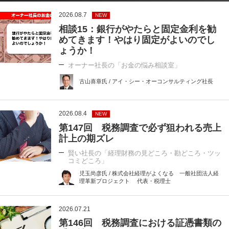
2026.08.7
NEW
相談15：銀行がやたらと固定金利を勧
めてきます！やはり固定がよいのでし
ょうか！
オーナー社長の「お金の悩み相談室」
古山喜章氏 / アイ・シー・オーコンサルティング社長
2026.08.4
NEW
第147回 税務調査で必ず狙われる売上
計上の期ズレ
賢い社長の「経理財務の見どころ・勘どころ・ツッ
コミどころ」
児玉尚彦氏 / 株式会社経理がよくなる 一般社団法人経
理革新プロジェクト 代表・税理士
2026.07.21
第146回 税務調査における証憑書類の