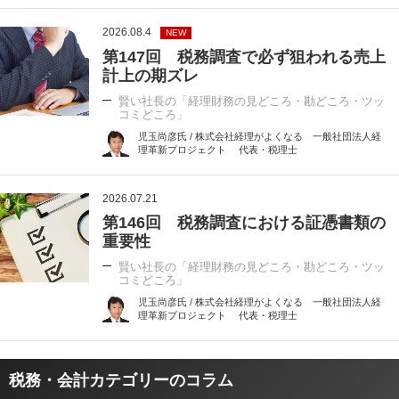
2026.08.4
NEW
第147回 税務調査で必ず狙われる売上
計上の期ズレ
賢い社長の「経理財務の見どころ・勘どころ・ツッ
コミどころ」
児玉尚彦氏 / 株式会社経理がよくなる 一般社団法人経
理革新プロジェクト 代表・税理士
2026.07.21
第146回 税務調査における証憑書類の
重要性
賢い社長の「経理財務の見どころ・勘どころ・ツッ
コミどころ」
児玉尚彦氏 / 株式会社経理がよくなる 一般社団法人経
理革新プロジェクト 代表・税理士
税務・会計カテゴリーのコラム