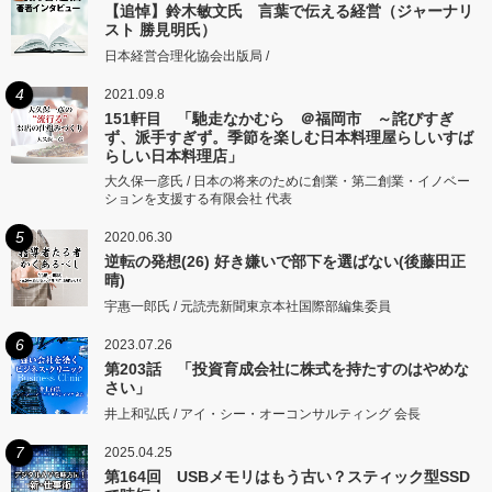
【追悼】鈴木敏文氏 言葉で伝える経営（ジャーナリ
スト 勝見明氏）
日本経営合理化協会出版局 /
4
2021.09.8
151軒目 「馳走なかむら ＠福岡市 ～詫びすぎ
ず、派手すぎず。季節を楽しむ日本料理屋らしいすば
らしい日本料理店」
大久保一彦氏 / 日本の将来のために創業・第二創業・イノベー
ションを支援する有限会社 代表
5
2020.06.30
逆転の発想(26) 好き嫌いで部下を選ばない(後藤田正
晴)
宇惠一郎氏 / 元読売新聞東京本社国際部編集委員
6
2023.07.26
第203話 「投資育成会社に株式を持たすのはやめな
さい」
井上和弘氏 / アイ・シー・オーコンサルティング 会長
7
2025.04.25
第164回 USBメモリはもう古い？スティック型SSD