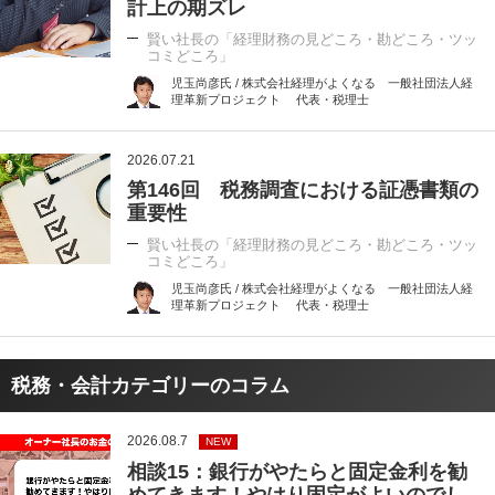
計上の期ズレ
賢い社長の「経理財務の見どころ・勘どころ・ツッ
コミどころ」
児玉尚彦氏 / 株式会社経理がよくなる 一般社団法人経
理革新プロジェクト 代表・税理士
2026.07.21
第146回 税務調査における証憑書類の
重要性
賢い社長の「経理財務の見どころ・勘どころ・ツッ
コミどころ」
児玉尚彦氏 / 株式会社経理がよくなる 一般社団法人経
理革新プロジェクト 代表・税理士
税務・会計カテゴリーのコラム
2026.08.7
NEW
相談15：銀行がやたらと固定金利を勧