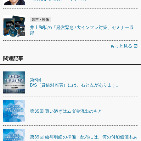
音声・映像
井上和弘の「経営緊急7大インフレ対策」セミナー収
録
もっと見る
open_in_new
関連記事
第6回
B/S（貸借対照表）には、右と左があります。
第35回 買い過ぎはムダ金流出のもと
第39回 給与明細の準備・配布には、何の付加価値もあ