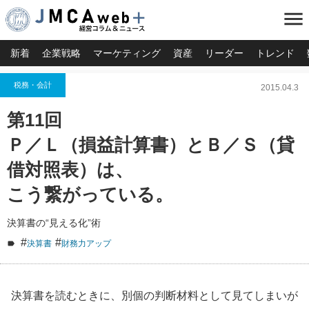
menu
新着
企業戦略
マーケティング
資産
リーダー
トレンド
税務・会計
2015.04.3
第11回
Ｐ／Ｌ（損益計算書）とＢ／Ｓ（貸
借対照表）は、
こう繋がっている。
決算書の“見える化”術
#
#
決算書
財務力アップ
決算書を読むときに、別個の判断材料として見てしまいが