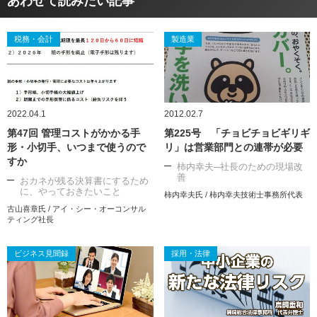
あわせて読みたい記事
税務・会計
製造業
2022.04.1
2012.02.7
第47回 管理コストがかかる手
第225号 「チョビチョビギリギ
形・小切手、いつまで使うので
リ」は営業部門との連帯が必要
すか
柿内幸夫─社長のための現場改
善
おカネが残る決算書にするため
に、やっておきたいこと
柿内幸夫氏 / 柿内幸夫技術士事務所代表
古山喜章氏 / アイ・シー・オーコンサル
ティング社長
ビジネス見聞録
採用・法律