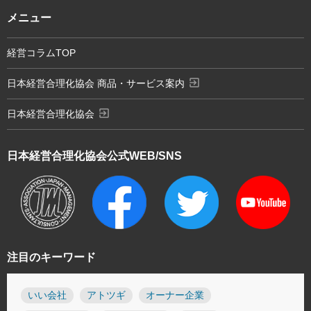
メニュー
経営コラムTOP
exit_to_app
日本経営合理化協会 商品・サービス案内
exit_to_app
日本経営合理化協会
日本経営合理化協会
公式WEB/SNS
注目のキーワード
いい会社
アトツギ
オーナー企業