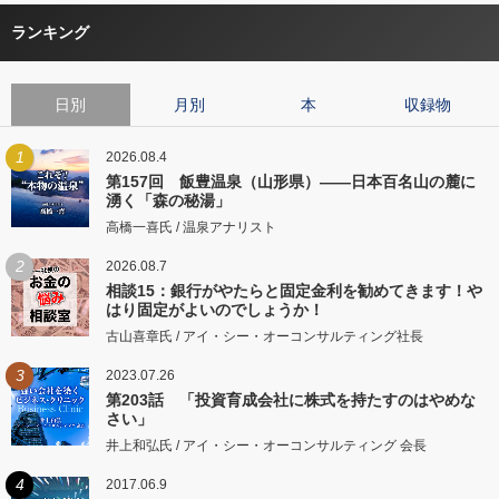
ランキング
日別
月別
本
収録物
1
2026.08.4
第157回 飯豊温泉（山形県）――日本百名山の麓に
湧く「森の秘湯」
高橋一喜氏 / 温泉アナリスト
2
2026.08.7
相談15：銀行がやたらと固定金利を勧めてきます！や
はり固定がよいのでしょうか！
古山喜章氏 / アイ・シー・オーコンサルティング社長
3
2023.07.26
第203話 「投資育成会社に株式を持たすのはやめな
さい」
井上和弘氏 / アイ・シー・オーコンサルティング 会長
4
2017.06.9