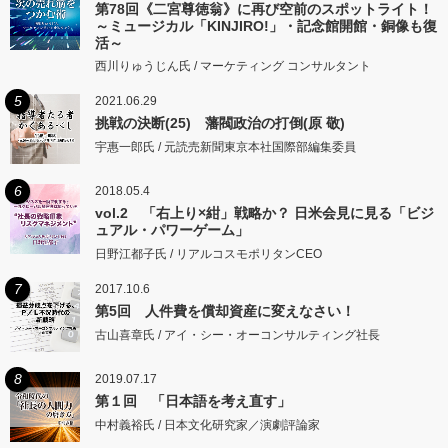
第78回《二宮尊徳翁》に再び空前のスポットライト！
～ミュージカル「KINJIRO!」・記念館開館・銅像も復
活～
西川りゅうじん氏 / マーケティング コンサルタント
5
2021.06.29
挑戦の決断(25) 藩閥政治の打倒(原 敬)
宇惠一郎氏 / 元読売新聞東京本社国際部編集委員
6
2018.05.4
vol.2 「右上り×紺」戦略か？ 日米会見に見る「ビジ
ュアル・パワーゲーム」
日野江都子氏 / リアルコスモポリタンCEO
7
2017.10.6
第5回 人件費を償却資産に変えなさい！
古山喜章氏 / アイ・シー・オーコンサルティング社長
8
2019.07.17
第１回 「日本語を考え直す」
中村義裕氏 / 日本文化研究家／演劇評論家