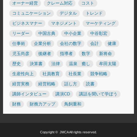
オーナー経営
クレーム対応
コスト
コミュニケーション
デジタル
トレンド
ビジネスマナー
マネジメント
マーケティング
リーダー
中国古典
中小企業
中谷彰宏
仕事術
企業分析
会社の数字
会計
健康
児玉尚彦
後継者
指導者
数字
新将命
歴史
決算書
法律
温泉 癒し
牟田太陽
生産性向上
社員教育
社長業
競争戦略
経営実務
経営戦略
話し方
読書
講師インタビュー
講演CD
講話を聞いて学ぼう
財務
財務力アップ
鳥飼重和
Copyright ©
JMCA
All rights reserved.