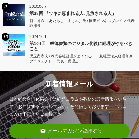
9
2010.06.7
第33回 『ツキに恵まれる人､見放される人』
新 将命 （あたらし まさみ）氏 / 国際ビジネスブレイン 代表
取締役
10
2024.10.15
第104回 帳簿書類のデジタル化後に経理がやるべき
こと
児玉尚彦氏 / 株式会社経理がよくなる 一般社団法人経理革新
プロジェクト 代表・税理士
新着情報メール
日本経営合理化協会では経営コラムや教材の最新情報をいち
早くお届けするメールマガジンを発信しております。ご希望
の方は下記よりご登録下さい。
email
メールマガジン登録する