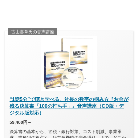
古山喜章氏の音声講座
“1話5分”で聴き学べる、社長の数字の掴み方『お金が
残る決算書「100の打ち手」』音声講座（CD版・デ
ジタル版対応）
59,400円～
決算書の基本から、節税・銀行対策、コスト削減、事業承
継、業種別の視点や、経営危機時の資金繰り…まで、どこか