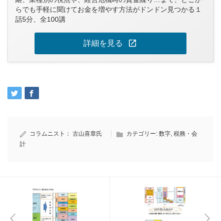
らでも手軽に聞けてお金を増やす方法がドンドン見つかる１
話5分、全100講
open_in_new
詳細を見る
コラムニスト：
古山喜章氏
カテゴリー:
数字
,
税務・会
計