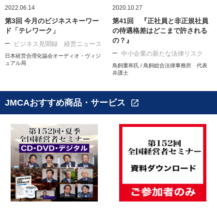
2022.06.14
2020.10.27
第3回 今月のビジネスキーワー
第41回 『正社員と非正規社員
ド「テレワーク」
の待遇格差はどこまで許される
の？』
ビジネス見聞録 経営ニュース
中小企業の新たな法律リスク
日本経営合理化協会オーディオ・ヴィジ
ュアル局
鳥飼重和氏 / 鳥飼総合法律事務所 代表
弁護士
JMCAおすすめ商品・サービス
open_in_new