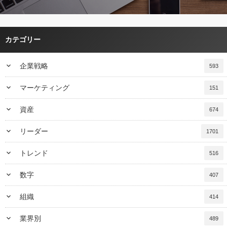
カテゴリー
keyboard_arrow_down
企業戦略
593
keyboard_arrow_down
マーケティング
151
keyboard_arrow_down
資産
674
keyboard_arrow_down
リーダー
1701
keyboard_arrow_down
トレンド
516
keyboard_arrow_down
数字
407
keyboard_arrow_down
組織
414
keyboard_arrow_down
業界別
489