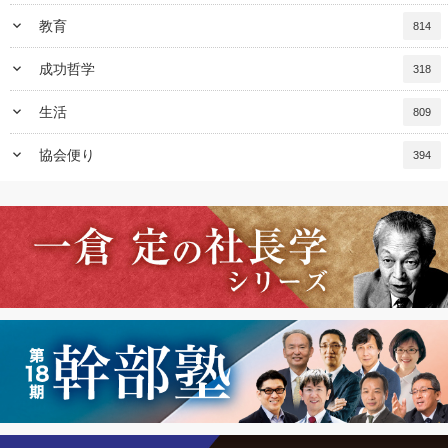
keyboard_arrow_down
教育
814
keyboard_arrow_down
成功哲学
318
keyboard_arrow_down
生活
809
keyboard_arrow_down
協会便り
394