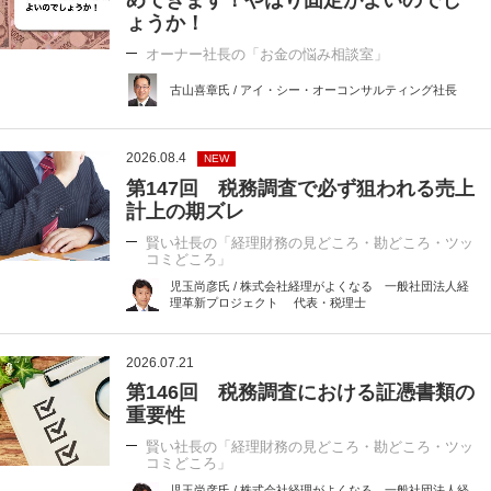
めてきます！やはり固定がよいのでし
ょうか！
オーナー社長の「お金の悩み相談室」
古山喜章氏 / アイ・シー・オーコンサルティング社長
2026.08.4
NEW
第147回 税務調査で必ず狙われる売上
計上の期ズレ
賢い社長の「経理財務の見どころ・勘どころ・ツッ
コミどころ」
児玉尚彦氏 / 株式会社経理がよくなる 一般社団法人経
理革新プロジェクト 代表・税理士
2026.07.21
第146回 税務調査における証憑書類の
重要性
賢い社長の「経理財務の見どころ・勘どころ・ツッ
コミどころ」
児玉尚彦氏 / 株式会社経理がよくなる 一般社団法人経