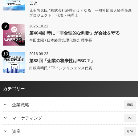
こと
児玉尚彦氏 / 株式会社経理がよくなる 一般社団法人経理革新
プロジェクト 代表・税理士
9
2025.10.22
第404回 時に「非合理的な判断」が会社を守る
牟田太陽 / 日本経営合理化協会 理事長
10
2016.09.23
第88回「企業の将来性はESG？」
白根寿晴氏 / FPインテリジェンス代表
カテゴリー
keyboard_arrow_down
企業戦略
593
keyboard_arrow_down
マーケティング
151
keyboard_arrow_down
資産
674