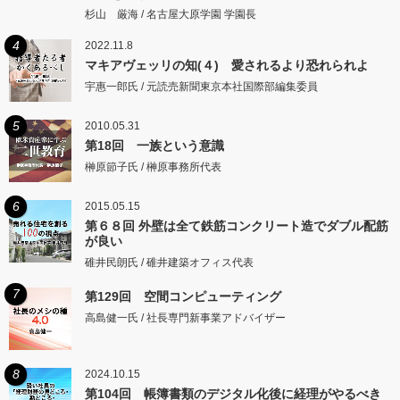
するところに従いて矩をこえず。
杉山 厳海 / 名古屋大原学園 学園長
4
2022.11.8
マキアヴェッリの知(４) 愛されるより恐れられよ
宇惠一郎氏 / 元読売新聞東京本社国際部編集委員
5
2010.05.31
第18回 一族という意識
榊原節子氏 / 榊原事務所代表
6
2015.05.15
第６８回 外壁は全て鉄筋コンクリート造でダブル配筋
が良い
碓井民朗氏 / 碓井建築オフィス代表
7
第129回 空間コンピューティング
高島健一氏 / 社長専門新事業アドバイザー
8
2024.10.15
第104回 帳簿書類のデジタル化後に経理がやるべき