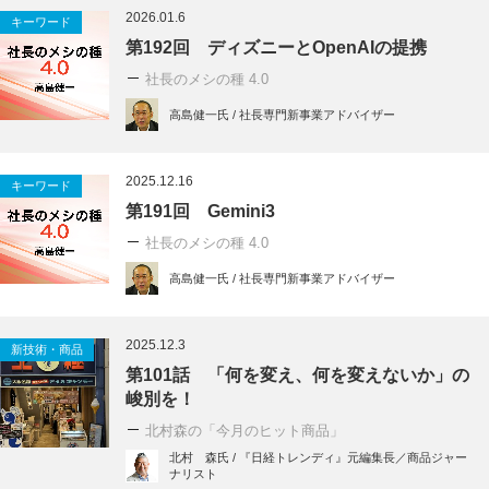
2026.01.6
キーワード
第192回 ディズニーとOpenAIの提携
社長のメシの種 4.0
高島健一氏 / 社長専門新事業アドバイザー
2025.12.16
キーワード
第191回 Gemini3
社長のメシの種 4.0
高島健一氏 / 社長専門新事業アドバイザー
2025.12.3
新技術・商品
第101話 「何を変え、何を変えないか」の
峻別を！
北村森の「今月のヒット商品」
北村 森氏 / 『日経トレンディ』元編集長／商品ジャー
ナリスト