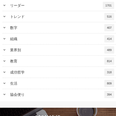
keyboard_arrow_down
リーダー
1701
keyboard_arrow_down
トレンド
516
keyboard_arrow_down
数字
407
keyboard_arrow_down
組織
414
keyboard_arrow_down
業界別
489
keyboard_arrow_down
教育
814
keyboard_arrow_down
成功哲学
318
keyboard_arrow_down
生活
809
keyboard_arrow_down
協会便り
394