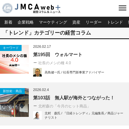
menu
新着
企業戦略
マーケティング
資産
リーダー
トレンド
「トレンド」カテゴリーの経営コラム
2026.02.17
キーワード
第195回 ウォルマート
社長のメシの種 4.0
高島健一氏 / 社長専門新事業アドバイザー
2026.02.4
新技術・商品
第103話 無人駅が海外とつながった！
北村森の「今月のヒット商品」
北村 森氏 / 『日経トレンディ』元編集長／商品ジャー
ナリスト