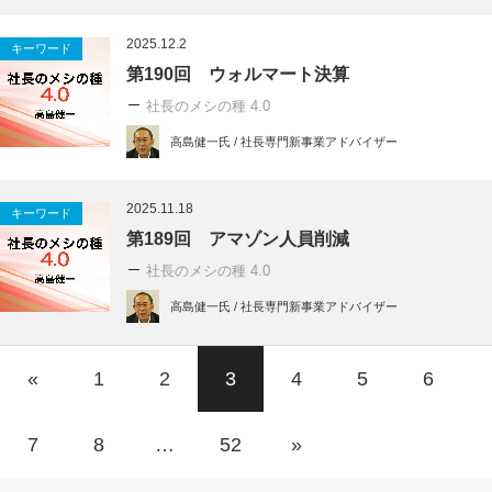
2025.12.2
キーワード
第190回 ウォルマート決算
社長のメシの種 4.0
高島健一氏 / 社長専門新事業アドバイザー
2025.11.18
キーワード
第189回 アマゾン人員削減
社長のメシの種 4.0
高島健一氏 / 社長専門新事業アドバイザー
«
1
2
3
4
5
6
7
8
…
52
»