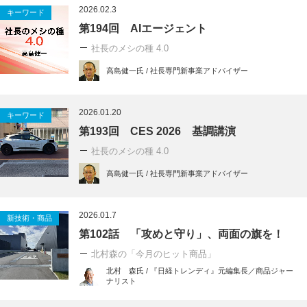
2026.02.3
キーワード
第194回 AIエージェント
社長のメシの種 4.0
高島健一氏 / 社長専門新事業アドバイザー
2026.01.20
キーワード
第193回 CES 2026 基調講演
社長のメシの種 4.0
高島健一氏 / 社長専門新事業アドバイザー
2026.01.7
新技術・商品
第102話 「攻めと守り」、両面の旗を！
北村森の「今月のヒット商品」
北村 森氏 / 『日経トレンディ』元編集長／商品ジャー
ナリスト