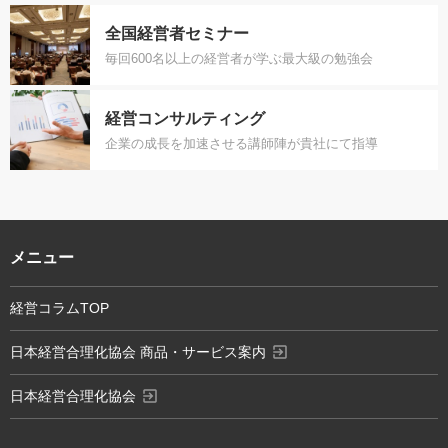
全国経営者セミナー
毎回600名以上の経営者が学ぶ最大級の勉強会
経営コンサルティング
企業の成長を加速させる講師陣が貴社にて指導
メニュー
経営コラムTOP
exit_to_app
日本経営合理化協会 商品・サービス案内
exit_to_app
日本経営合理化協会