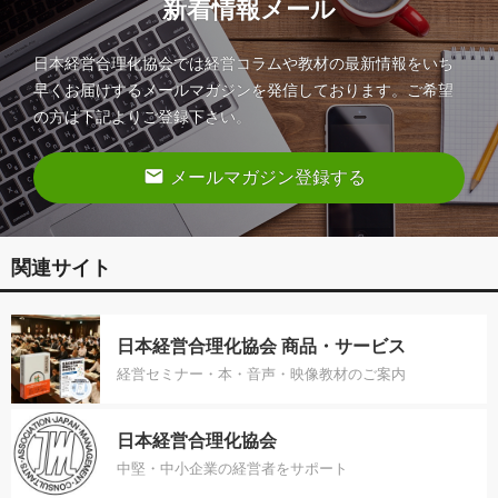
新着情報メール
日本経営合理化協会では経営コラムや教材の最新情報をいち
早くお届けするメールマガジンを発信しております。ご希望
の方は下記よりご登録下さい。
email
メールマガジン登録する
関連サイト
日本経営合理化協会 商品・サービス
経営セミナー・本・音声・映像教材のご案内
日本経営合理化協会
中堅・中小企業の経営者をサポート