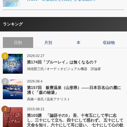
ランキング
日別
月別
本
収録物
1
2026.02.27
第174回「ブルーレイ」は無くなるの？
鴻池賢三氏 / オーディオビジュアル機器 評論家
2
2026.08.4
第157回 飯豊温泉（山形県）――日本百名山の麓に
湧く「森の秘湯」
高橋一喜氏 / 温泉アナリスト
3
2015.08.21
第103講 「論語その3」 吾、十有五にして学に志
し、三十にして立ち、四十にして惑わず。 五十にして
天命を知り、六十にして耳に従い、 七十にして心の欲