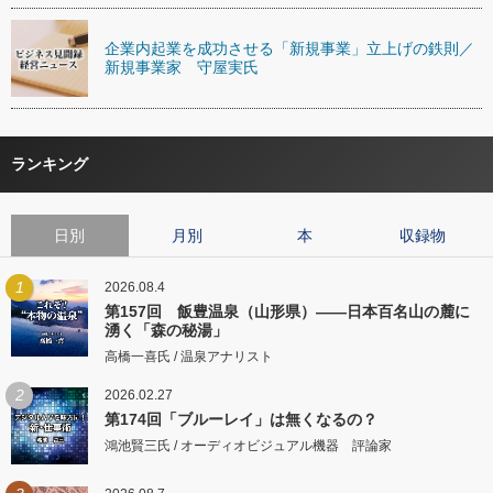
企業内起業を成功させる「新規事業」立上げの鉄則／
新規事業家 守屋実氏
ランキング
日別
月別
本
収録物
1
2026.08.4
第157回 飯豊温泉（山形県）――日本百名山の麓に
湧く「森の秘湯」
高橋一喜氏 / 温泉アナリスト
2
2026.02.27
第174回「ブルーレイ」は無くなるの？
鴻池賢三氏 / オーディオビジュアル機器 評論家