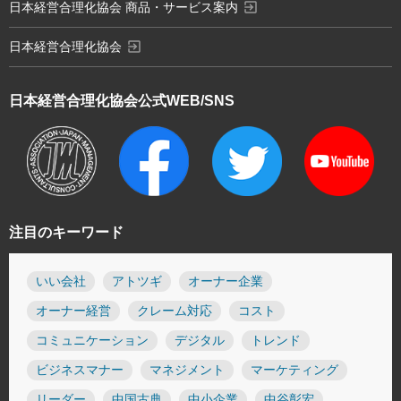
exit_to_app
日本経営合理化協会 商品・サービス案内
exit_to_app
日本経営合理化協会
日本経営合理化協会
公式WEB/SNS
注目のキーワード
いい会社
アトツギ
オーナー企業
オーナー経営
クレーム対応
コスト
コミュニケーション
デジタル
トレンド
ビジネスマナー
マネジメント
マーケティング
リーダー
中国古典
中小企業
中谷彰宏