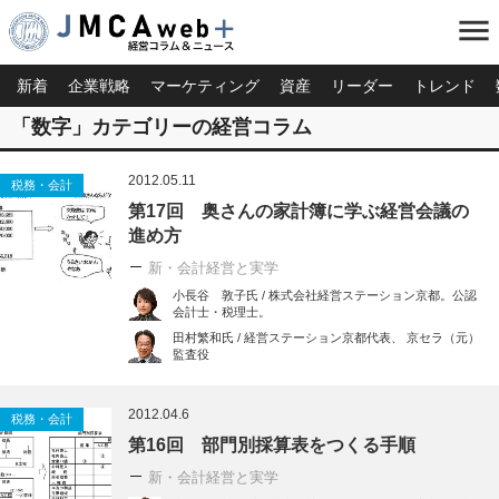
menu
新着
企業戦略
マーケティング
資産
リーダー
トレンド
「数字」カテゴリーの経営コラム
2012.05.11
税務・会計
第17回 奥さんの家計簿に学ぶ経営会議の
進め方
新・会計経営と実学
小長谷 敦子氏 / 株式会社経営ステーション京都。公認
会計士・税理士。
田村繁和氏 / 経営ステーション京都代表、 京セラ（元）
監査役
2012.04.6
税務・会計
第16回 部門別採算表をつくる手順
新・会計経営と実学