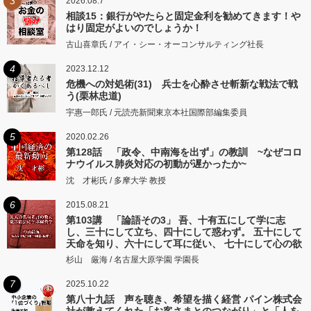
3
2026.08.7
相談15：銀行がやたらと固定金利を勧めてきます！や
はり固定がよいのでしょうか！
古山喜章氏 / アイ・シー・オーコンサルティング社長
4
2023.12.12
危機への対処術(31) 兵士を心酔させ斬新な戦法で戦
う(栗林忠道)
宇惠一郎氏 / 元読売新聞東京本社国際部編集委員
5
2020.02.26
第128話 「政令、中南海を出ず」の教訓 ~なぜコロ
ナウイルス肺炎対応の初動が遅かったか~
沈 才彬氏 / 多摩大学 教授
6
2015.08.21
第103講 「論語その3」 吾、十有五にして学に志
し、三十にして立ち、四十にして惑わず。 五十にして
天命を知り、六十にして耳に従い、 七十にして心の欲
するところに従いて矩をこえず。
杉山 厳海 / 名古屋大原学園 学園長
7
2025.10.22
第八十九話 声を聴き、希望を描く経営 パイン株式会
社が教えてくれた「お客さまとのつながり」と「人を