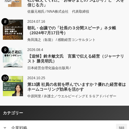
信じる力」
佐藤元相氏 / NNA株式会社 代表取締役
8
2024.07.16
朝礼・会議での「社長の３分間スピーチ」ネタ帳
（2024年7月17日号）
角田識之（臥龍） / 感動経営コンサルタント
9
2026.08.4
【追悼】鈴木敏文氏 言葉で伝える経営（ジャーナリ
スト 勝見明氏）
日本経営合理化協会出版局 /
10
2024.10.25
第13講 社員の名前を呼んでいますか？優れた経営者は
ネームコーリング効果を活かす
中原阿里 / 弁護士／ウエルビーイングＥＳＧアドバイザー
カテゴリー
keyboard_arrow_down
企業戦略
593