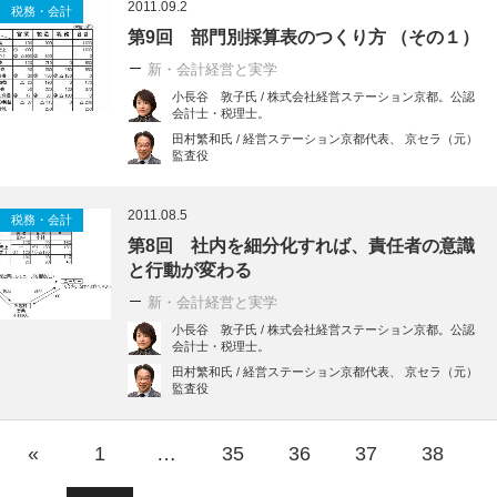
2011.09.2
税務・会計
第9回 部門別採算表のつくり方 （その１）
新・会計経営と実学
小長谷 敦子氏 / 株式会社経営ステーション京都。公認
会計士・税理士。
田村繁和氏 / 経営ステーション京都代表、 京セラ（元）
監査役
2011.08.5
税務・会計
第8回 社内を細分化すれば、責任者の意識
と行動が変わる
新・会計経営と実学
小長谷 敦子氏 / 株式会社経営ステーション京都。公認
会計士・税理士。
田村繁和氏 / 経営ステーション京都代表、 京セラ（元）
監査役
«
1
…
35
36
37
38