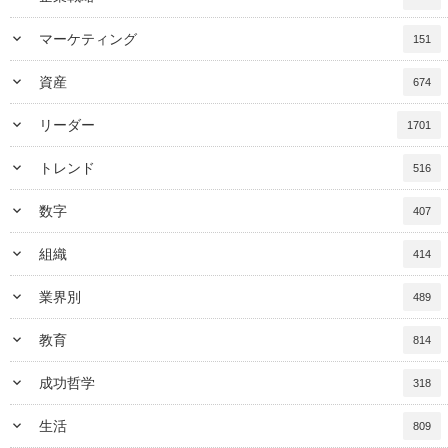
keyboard_arrow_down
マーケティング
151
keyboard_arrow_down
資産
674
keyboard_arrow_down
リーダー
1701
keyboard_arrow_down
トレンド
516
keyboard_arrow_down
数字
407
keyboard_arrow_down
組織
414
keyboard_arrow_down
業界別
489
keyboard_arrow_down
教育
814
keyboard_arrow_down
成功哲学
318
keyboard_arrow_down
生活
809