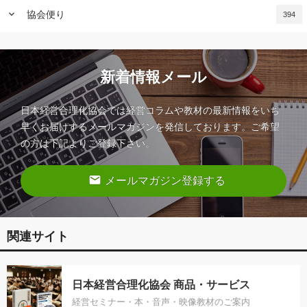
keyboard_arrow_down
協会便り
394
新着情報メール
日本経営合理化協会では経営コラムや教材の最新情報をいち
早くお届けするメールマガジンを発信しております。ご希望
の方は下記よりご登録下さい。
email
メールマガジン登録する
関連サイト
日本経営合理化協会 商品・サービス
経営セミナー・本・音声・映像教材のご案内