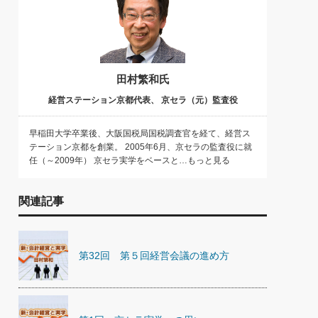
田村繁和氏
経営ステーション京都代表、 京セラ（元）監査役
早稲田大学卒業後、大阪国税局国税調査官を経て、経営ス
テーション京都を創業。 2005年6月、京セラの監査役に就
任（～2009年） 京セラ実学をベースと…もっと見る
関連記事
第32回 第５回経営会議の進め方