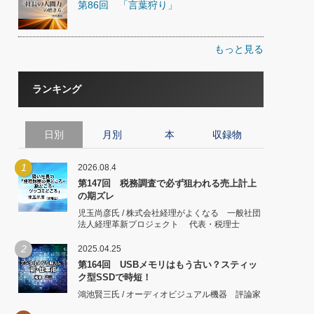
第86回 「言葉狩り」
もっと見る
ランキング
日別
月別
本
収録物
1
2026.08.4
第147回 税務調査で必ず狙われる売上計上
の期ズレ
児玉尚彦氏 / 株式会社経理がよくなる 一般社団
法人経理革新プロジェクト 代表・税理士
2
2025.04.25
第164回 USBメモリはもう古い？スティッ
ク型SSDで時短！
鴻池賢三氏 / オーディオビジュアル機器 評論家