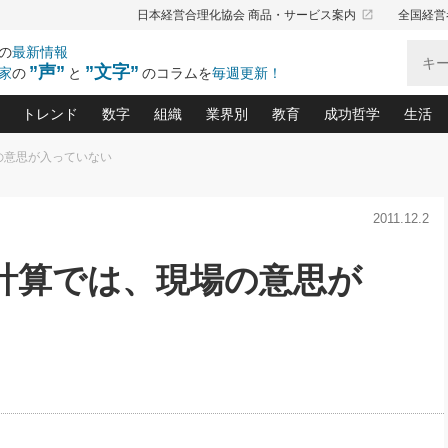
launch
日本経営合理化協会 商品・サービス案内
全国経営
の
最新情報
”声”
”文字”
家
の
と
のコラムを
毎週更新！
トレンド
数字
組織
業界別
教育
成功哲学
生活
の意思が入っていない
る仕組みづくり講座(12)
産を守る一手(171)
ーワンで勝ち残る企業風土づくり(54)
《ニューヨーク発》ビジネスリーダーの先読み: 最新トレンド
オーナー社長の「お金の悩み相談室」(14)
「賃金の誤解」(135)
なぜ、トヨタ式で会社が伸びるのか？(
“出来る”管理職の条件(62)
中国哲学に学ぶ 不
おの
と戦略拠点(9)
(50)
2011.12.2
ーバル経営者は知ってい
(39)
スリーダー×次の一手「牟田太陽の社長業ネクスト」
おカネが残る決算書にするために、やっておきたいこと(
中小企業の新たな法律リスク(178)
売れる住宅を創る 100の視点(100)
あなただからお願いしたいと
令和時代の「社長の
”(9)
「社長の繁盛トレンド通信」(90)
デジ
向(204)
会社を守り抜くための緊急対策(100)
職場の生産性を下げるハラスメントの予防策(1
大久保一彦の“流行る”お店の仕組みづく
クレーム対応 実践マニュアル
先人の名句名言の教
益計算では、現場の意思が
トル・F・グジバチの『経営戦略の新常識』(12)
北村森の「今月のヒット商品」(109)
リーダ
2026.08.5
2026.08.5
2
る経営」の極意
、決めておきたい、知っておきたい、やってお
強い決算書の会社はココが違う！(36)
賃金決定の定石(68)
柿内幸夫─社長のための現場改善(174
クレーム対応の新知識と新常
渡部昇一の「日本の
紀
第86回 「言葉狩り」
社長は「能力」の前に「資質」
ジオジャパンの成功要因と
る者かくあるべし(635)
次の売れ筋をつかむ術(102)
ワイ
が大事／社長業ネクスト #445
損益分岐点を下げる、Ｐ／Ｌ不況時代の新戦略(12)
顧客・社員・社会から支持される「ウェルビ
デキル社員に育てる！ 社員
経営に活かす“十八史
の資産管理講座(95)
会議での「社長の３分間スピーチ」ネタ帳(159)
社長のメシの種 4.0(206)
門」(23)
必読
新・会計経営と実学(37)
東川鷹年の「中小企業の人育
略(77)
52)
「経営知になる考え方」(57)
眼と耳
決算書の“見える化”術(12)
業績アップにつながる！ワン
ブランド戦略(39)
なたにお願いしたいと思われる「一流の仕事術」(28)
社長の
賢い社長の「経理財務の見どころ・勘どころ・ツッコ
欧米資産家に学ぶ二世教育(1
ぐせ経営哲学(100)
ろ」(149)
米国