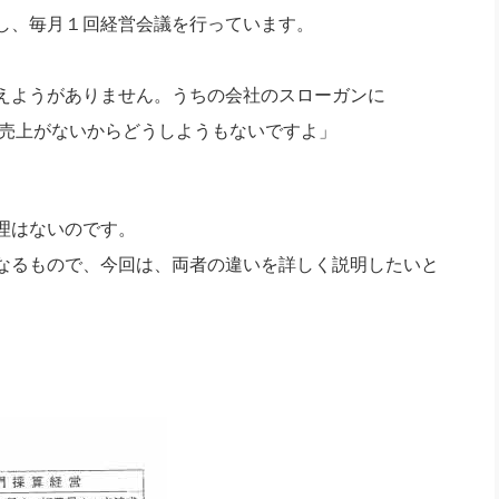
社長のための“全員営業”(30
し、毎月１回経営会議を行っています。
腕をつくる 人と組織を動かす(200)
銀行交渉はこうしなさい！(12)
高橋一
行動科学マネジメント(5)
の社長のビジョン実現道場(10)
えようがありません。うちの会社のスローガンに
売上がないからどうしようもないですよ」
理はないのです。
なるもので、今回は、両者の違いを詳しく説明したいと