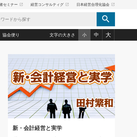
launch
launch
launch
者セミナー
経営コンサルティグ
日本経営合理化協会
search
大
中
協会便り
文字の大きさ
小
5)
況は会社守成の好機(38)
ころ心平の ──社長のための「か・ら・だマネジメント」
「愛読者通信」著者インタビュー(44)
34)
思われる 気配りの達人(127)
人間力の磨き方」(86)
ビジネス見聞録 経営ニュース(100)
タルＡＶを味方に！新・仕事術(180)
0)
り(210)
(92)
え 東洋思想に学ぶ経営学(132)
作間信司の経営無形庵(けいえいむぎょうあん)(166)
ー脳の鍛え方(32)
もっとみる
026.08.4
)
識(57)
指導者たち」(32)
経営セミナー情報局(1)
【追悼】鈴木敏文氏 言葉で伝
ンを楽しむ基礎レッスン(12)
える経営（ジャーナリスト 勝
ーイング経営入
教育の決め手(203)
略”(30)
繁栄への着眼点 牟田太陽(76)
見明氏）
！社長が読むべき今月の4冊(88)
て」(38)
講話を聞いて学ぼう 実学・耳学・磨く「ミミガク」のすすめ
で楽しむ読書術(162)
(7)
ランク上の手紙・メール術(100)
「氣」(30)
新・会計経営と実学
ミどこ
00)
スポーツ・ビジネスに学ぶ心理学(98)