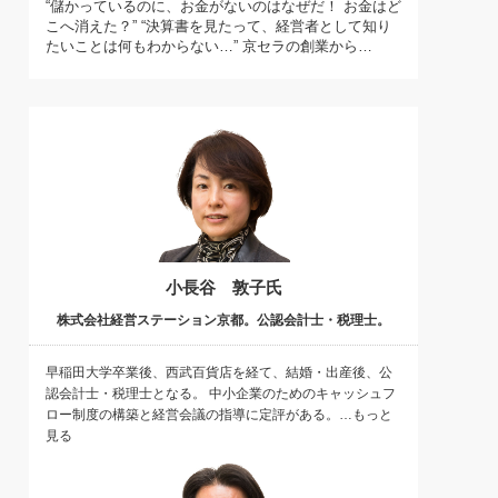
“儲かっているのに、お金がないのはなぜだ！ お金はど
)
こへ消えた？” “決算書を見たって、経営者として知り
喜の『これぞ！"本物の温泉"』(157)
たいことは何もわからない…” 京セラの創業から…
小長谷 敦子氏
株式会社経営ステーション京都。公認会計士・税理士。
早稲田大学卒業後、西武百貨店を経て、結婚・出産後、公
認会計士・税理士となる。 中小企業のためのキャッシュフ
ロー制度の構築と経営会議の指導に定評がある。…もっと
見る