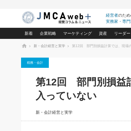
経営者
のため
実務家・専門
新着
企業戦略
マーケティング
資産
リーダー
ホーム
新・会計経営と実学
第12回 部門別損益計算では、現場
中小企業の「１位づくり」戦略(96)
ネット戦略成功の秘訣 圧倒的に儲か
あなたの会社と資
オンリ
税務・会計
利益を最大化する「業務改善」横田尚哉氏(5)
ビジネスを一瞬で制する！一流グロ
どうなる金融業界
ビジネ
る“社長の戦略印象リスクマネジメント
(446)
強い会社を築く ビジネス・クリニック(240)
中国経済の最新動
第12回 部門別損
ロングセラーの玉手箱(9)
ピョー
2026.08.5
日本レーザー「人を大切にしながら利益を上げ
事業承継の前に
第109話 伝統的産品を21世
(3)
大復活＆快進撃！ユニバーサルスタ
きたいコト(12)
指導者た
入っていない
に生かし切る！
は(5)
武器としてのM&A入門(3)
会社と社長のため
朝礼・
2026.08.5
最高の自分を表現する 成功イメージ戦
社長のための“儲かる通販”戦略視点(151)
深読み企業分析(1
楠木建の
朝礼・会議での「社長の３分間
新・会計経営と実学
スピーチ」ネタ帳（2026年8月5
酒井光雄 成功事例に学ぶ繁栄企業の
日号）
継続経営 百話百行(85)
次もあ
野田久美子 香港ビジネス成功法(10)
社長の口