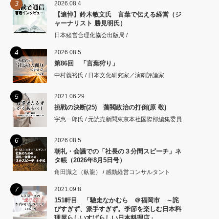
3
2026.08.4
【追悼】鈴木敏文氏 言葉で伝える経営（ジ
ャーナリスト 勝見明氏）
日本経営合理化協会出版局 /
4
2026.08.5
第86回 「言葉狩り」
中村義裕氏 / 日本文化研究家／演劇評論家
5
2021.06.29
挑戦の決断(25) 藩閥政治の打倒(原 敬)
宇惠一郎氏 / 元読売新聞東京本社国際部編集委員
6
2026.08.5
朝礼・会議での「社長の３分間スピーチ」ネ
タ帳（2026年8月5日号）
角田識之（臥龍） / 感動経営コンサルタント
7
2021.09.8
151軒目 「馳走なかむら ＠福岡市 ～詫
びすぎず、派手すぎず。季節を楽しむ日本料
理屋らしいすばらしい日本料理店」