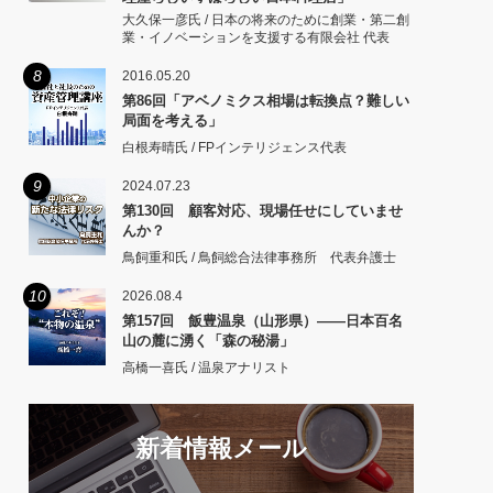
大久保一彦氏 / 日本の将来のために創業・第二創
業・イノベーションを支援する有限会社 代表
8
2016.05.20
第86回「アベノミクス相場は転換点？難しい
局面を考える」
白根寿晴氏 / FPインテリジェンス代表
9
2024.07.23
第130回 顧客対応、現場任せにしていませ
んか？
鳥飼重和氏 / 鳥飼総合法律事務所 代表弁護士
10
2026.08.4
第157回 飯豊温泉（山形県）――日本百名
山の麓に湧く「森の秘湯」
高橋一喜氏 / 温泉アナリスト
新着情報メール