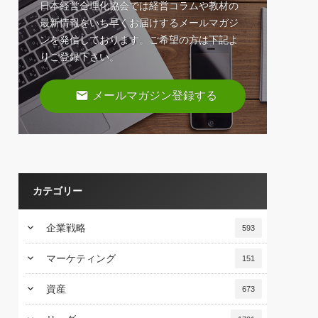
日本経営合理化協会では経営コラムや教材の
最新情報をいち早くお届けするメールマガジ
ンを発信しております。ご希望の方は下記よ
りご登録下さい。
email
メールマガジン登録する
カテゴリー
keyboard_arrow_down
企業戦略
593
keyboard_arrow_down
マーケティング
151
keyboard_arrow_down
資産
673