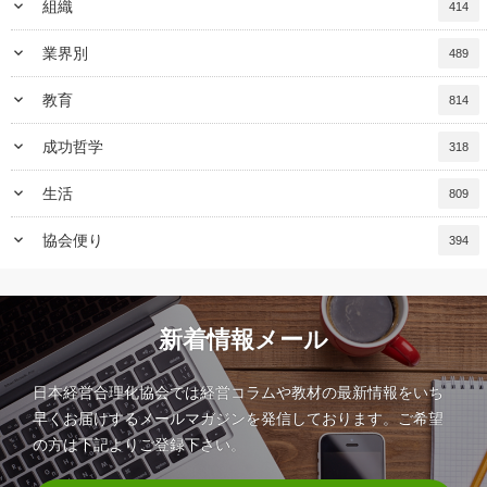
keyboard_arrow_down
組織
414
keyboard_arrow_down
業界別
489
keyboard_arrow_down
教育
814
keyboard_arrow_down
成功哲学
318
keyboard_arrow_down
生活
809
keyboard_arrow_down
協会便り
394
新着情報メール
日本経営合理化協会では経営コラムや教材の最新情報をいち
早くお届けするメールマガジンを発信しております。ご希望
の方は下記よりご登録下さい。