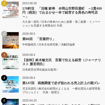
1
2023.08.30
176軒目 「活種 鮮寿 ＠岡山市野田屋町 ～2貫400
円（税別）でおまかせ一本で経営する異色の寿司店
～」
大久保一彦氏 / 日本の将来のために創業・第二創業・イノベー
ションを支援する有限会社 代表
2
2026.08.5
第86回 「言葉狩り」
中村義裕氏 / 日本文化研究家／演劇評論家
3
2026.08.4
【追悼】鈴木敏文氏 言葉で伝える経営（ジャーナリ
スト 勝見明氏）
日本経営合理化協会出版局 /
4
2026.08.4
第147回 税務調査で必ず狙われる売上計上の期ズレ
児玉尚彦氏 / 株式会社経理がよくなる 一般社団法人経理革新
プロジェクト 代表・税理士
5
2025.04.25