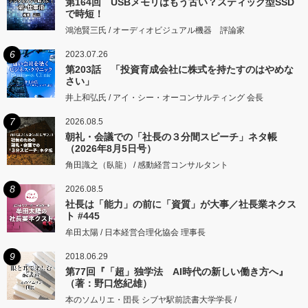
第164回 USBメモリはもう古い？スティック型SSD
で時短！
鴻池賢三氏 / オーディオビジュアル機器 評論家
6
2023.07.26
第203話 「投資育成会社に株式を持たすのはやめな
さい」
井上和弘氏 / アイ・シー・オーコンサルティング 会長
7
2026.08.5
朝礼・会議での「社長の３分間スピーチ」ネタ帳
（2026年8月5日号）
角田識之（臥龍） / 感動経営コンサルタント
8
2026.08.5
社長は「能力」の前に「資質」が大事／社長業ネクス
ト #445
牟田太陽 / 日本経営合理化協会 理事長
9
2018.06.29
第77回『「超」独学法 AI時代の新しい働き方へ』
（著：野口悠紀雄）
本のソムリエ・団長 シブヤ駅前読書大学学長 /