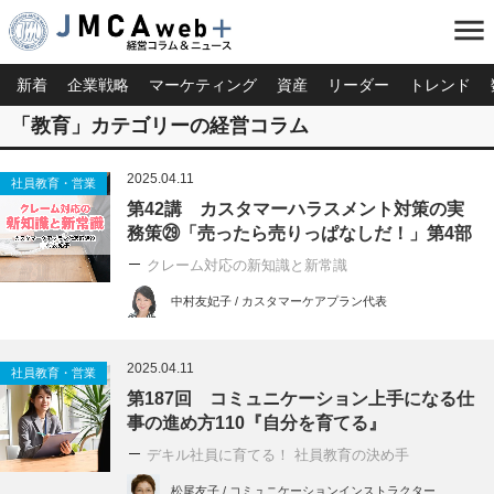
menu
新着
企業戦略
マーケティング
資産
リーダー
トレンド
「教育」カテゴリーの経営コラム
2025.04.11
社員教育・営業
第42講 カスタマーハラスメント対策の実
務策㉙「売ったら売りっぱなしだ！」第4部
クレーム対応の新知識と新常識
中村友妃子 / カスタマーケアプラン代表
2025.04.11
社員教育・営業
第187回 コミュニケーション上手になる仕
事の進め方110『自分を育てる』
デキル社員に育てる！ 社員教育の決め手
松尾友子 / コミュニケーションインストラクター