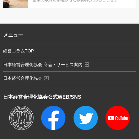
メニュー
経営コラムTOP
exit_to_app
日本経営合理化協会 商品・サービス案内
exit_to_app
日本経営合理化協会
日本経営合理化協会
公式WEB/SNS