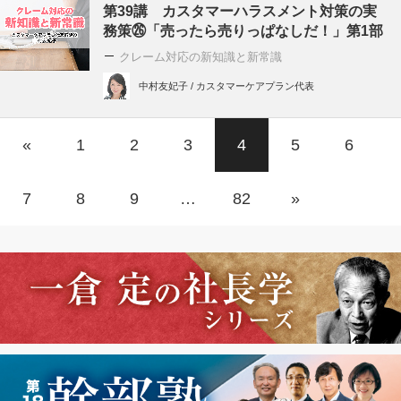
第39講 カスタマーハラスメント対策の実
務策㉖「売ったら売りっぱなしだ！」第1部
クレーム対応の新知識と新常識
中村友妃子 / カスタマーケアプラン代表
«
1
2
3
4
5
6
7
8
9
…
82
»