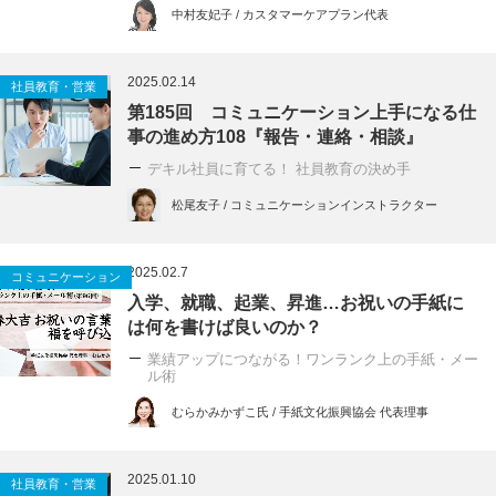
中村友妃子 / カスタマーケアプラン代表
2025.02.14
社員教育・営業
第185回 コミュニケーション上手になる仕
事の進め方108『報告・連絡・相談』
デキル社員に育てる！ 社員教育の決め手
松尾友子 / コミュニケーションインストラクター
2025.02.7
コミュニケーション
入学、就職、起業、昇進…お祝いの手紙に
は何を書けば良いのか？
業績アップにつながる！ワンランク上の手紙・メー
ル術
むらかみかずこ氏 / 手紙文化振興協会 代表理事
2025.01.10
社員教育・営業