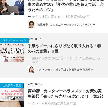
事の進め方109『年代や世代を超えて話し合
うためのコツ』
デキル社員に育てる！ 社員教育の決め手
松尾友子 / コミュニケーションインストラクター
2025.03.7
コミュニケーション
手紙やメールにさりげなく取り入れる「春
の花の言葉」６選
業績アップにつながる！ワンランク上の手紙・メー
ル術
むらかみかずこ氏 / 手紙文化振興協会 代表理事
2025.02.14
社員教育・営業
第40講 カスタマーハラスメント対策の実
務策㉗「売ったら売りっぱなしだ！」第2部
クレーム対応の新知識と新常識