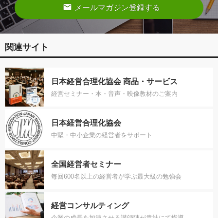
email
メールマガジン登録する
関連サイト
日本経営合理化協会 商品・サービス
経営セミナー・本・音声・映像教材のご案内
日本経営合理化協会
中堅・中小企業の経営者をサポート
全国経営者セミナー
毎回600名以上の経営者が学ぶ最大級の勉強会
経営コンサルティング
企業の成長を加速させる講師陣が貴社にて指導