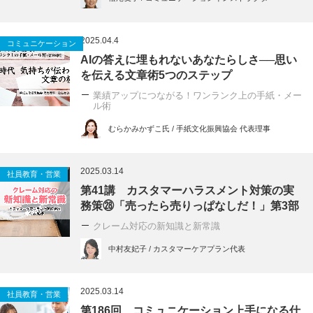
2025.04.4
コミュニケーション
AIの答えに埋もれないあなたらしさ──思い
を伝える文章術5つのステップ
業績アップにつながる！ワンランク上の手紙・メー
ル術
むらかみかずこ氏 / 手紙文化振興協会 代表理事
2025.03.14
社員教育・営業
第41講 カスタマーハラスメント対策の実
務策㉘「売ったら売りっぱなしだ！」第3部
クレーム対応の新知識と新常識
中村友妃子 / カスタマーケアプラン代表
2025.03.14
社員教育・営業
第186回 コミュニケーション上手になる仕