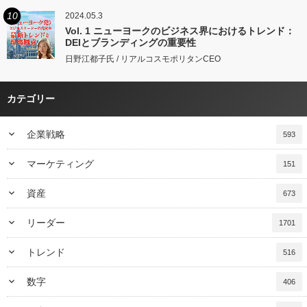
10
2024.05.3
Vol. 1 ニューヨークのビジネス界におけるトレンド：
DEIとブランディングの重要性
日野江都子氏 / リアルコスモポリタンCEO
カテゴリー
keyboard_arrow_down
企業戦略
593
keyboard_arrow_down
マーケティング
151
keyboard_arrow_down
資産
673
keyboard_arrow_down
リーダー
1701
keyboard_arrow_down
トレンド
516
keyboard_arrow_down
数字
406