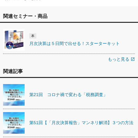
関連セミナー・商品
本
月次決算は５日間で出せる！スターターキット
もっと見る
open_in_new
関連記事
第21回 コロナ禍で変わる「税務調査」
第51回【「月次決算報告」マンネリ解消】３つの方法