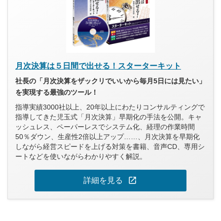
月次決算は５日間で出せる！スターターキット
社長の「月次決算をザックリでいいから毎月5日には見たい」
を実現する最強のツール！
指導実績3000社以上、20年以上にわたりコンサルティングで
指導してきた児玉式「月次決算」早期化の手法を公開。キャ
ッシュレス、ペーパーレスでシステム化、経理の作業時間
50％ダウン、生産性2倍以上アップ……、月次決算を早期化
しながら経営スピードを上げる対策を書籍、音声CD、専用シ
ートなどを使いながらわかりやすく解説。
open_in_new
詳細を見る