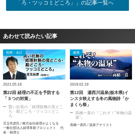
ろ・ツッコミどころ」」の記事一覧へ
あわせて読みたい記事
税務・会計
健康
2021.05.18
2019.02.19
第22回 経理の不正を予防する
第12回 湯西川温泉(栃木県)イ
「３つの対策」
ンスタ映えする冬の風物詩「か
まくら祭」
賢い社長の「経理財務の見どこ
ろ・勘どころ・ツッコミどこ
高橋一喜の『これぞ！"本物の温
ろ」
泉"』
児玉尚彦氏 / 株式会社経理がよくなる
高橋一喜氏 / 温泉アナリスト
一般社団法人経理革新プロジェクト 代
表・税理士