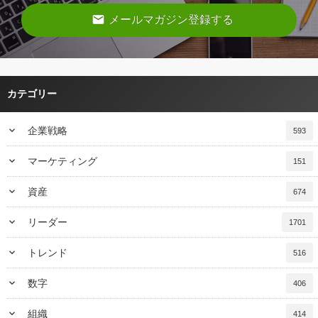
email
メールマガジン登録する
カテゴリー
keyboard_arrow_down
企業戦略
593
keyboard_arrow_down
マーケティング
151
keyboard_arrow_down
資産
674
keyboard_arrow_down
リーダー
1701
keyboard_arrow_down
トレンド
516
keyboard_arrow_down
数字
406
keyboard_arrow_down
組織
414