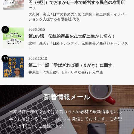
円（税別）でおまかせ一本で経営する異色の寿司店
～」
大久保一彦氏 / 日本の将来のために創業・第二創業・イノベー
ションを支援する有限会社 代表
9
2026.08.5
第109話 伝統的産品を21世紀に生かし切る！
北村 森氏 / 『日経トレンディ』元編集長／商品ジャーナリス
ト
10
2023.10.13
第二十一話「学ばざれば牆（まがき）に面す」
井原隆一 / 埼玉銀行（現・りそな銀行）元専務
新着情報メール
日本経営合理化協会では経営コラムや教材の最新情報をいち
早くお届けするメールマガジンを発信しております。ご希望
の方は下記よりご登録下さい。