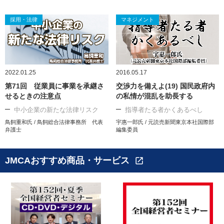
採用・法律
マネジメント
2022.01.25
2016.05.17
第71回 従業員に事業を承継さ
交渉力を備えよ(19) 国民政府内
せるときの注意点
の私情が混乱を助長する
中小企業の新たな法律リスク
指導者たる者かくあるべし
鳥飼重和氏 / 鳥飼総合法律事務所 代表
宇惠一郎氏 / 元読売新聞東京本社国際部
弁護士
編集委員
JMCAおすすめ商品・サービス
open_in_new