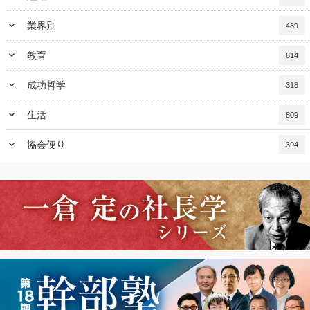
keyboard_arrow_down
業界別
489
keyboard_arrow_down
教育
814
keyboard_arrow_down
成功哲学
318
keyboard_arrow_down
生活
809
keyboard_arrow_down
協会便り
394