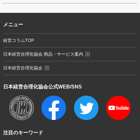
メニュー
経営コラムTOP
exit_to_app
日本経営合理化協会 商品・サービス案内
exit_to_app
日本経営合理化協会
日本経営合理化協会
公式WEB/SNS
注目のキーワード