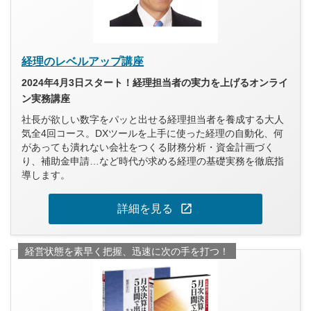
経理のレベルアップ講座
2024年4月3日スタート！経理担当者の実力を上げるオンライ
ン実務講座
社長が欲しい数字をパッと出せる経理担当者を養成する大人
気全4回コース。DXツールを上手に使った経理の自動化、何
があっても潰れない会社をつくる財務分析・資金計画づく
り、補助金申請…など時代が求める経理の基礎実務を徹底指
導します。
open_in_new
詳細を見る
経営状態を素早く把握、迅速に次の手を打つ！