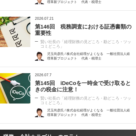
理革新プロジェクト 代表・税理士
2026.07.21
第146回 税務調査における証憑書類の
重要性
賢い社長の「経理財務の見どころ・勘どころ・ツッ
コミどころ」
児玉尚彦氏 / 株式会社経理がよくなる 一般社団法人経
理革新プロジェクト 代表・税理士
2026.07.7
第145回 iDeCoを一時金で受け取ると
きの税金に注意！
賢い社長の「経理財務の見どころ・勘どころ・ツッ
コミどころ」
児玉尚彦氏 / 株式会社経理がよくなる 一般社団法人経
理革新プロジェクト 代表・税理士