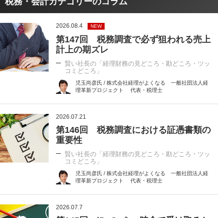
税務・会計カテゴリーのコラム
2026.08.4
NEW
第147回 税務調査で必ず狙われる売上
計上の期ズレ
賢い社長の「経理財務の見どころ・勘どころ・ツッ
コミどころ」
児玉尚彦氏 / 株式会社経理がよくなる 一般社団法人経
理革新プロジェクト 代表・税理士
2026.07.21
第146回 税務調査における証憑書類の
重要性
賢い社長の「経理財務の見どころ・勘どころ・ツッ
コミどころ」
児玉尚彦氏 / 株式会社経理がよくなる 一般社団法人経
理革新プロジェクト 代表・税理士
2026.07.7