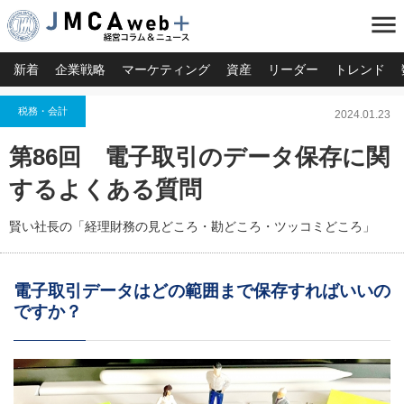
menu
新着
企業戦略
マーケティング
資産
リーダー
トレンド
税務・会計
2024.01.23
第86回 電子取引のデータ保存に関
するよくある質問
賢い社長の「経理財務の見どころ・勘どころ・ツッコミどころ」
電子取引データはどの範囲まで保存すればいいの
ですか？