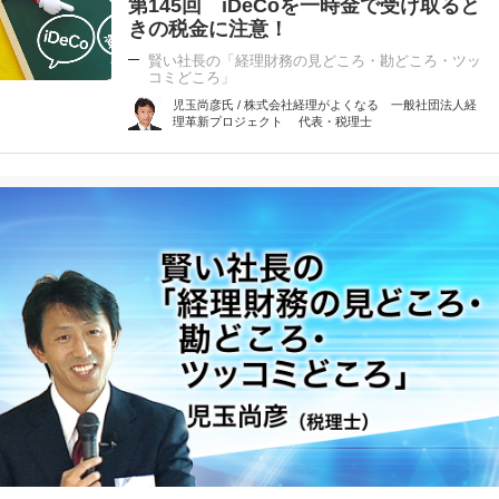
第145回 iDeCoを一時金で受け取ると
きの税金に注意！
賢い社長の「経理財務の見どころ・勘どころ・ツッ
コミどころ」
児玉尚彦氏 / 株式会社経理がよくなる 一般社団法人経
理革新プロジェクト 代表・税理士