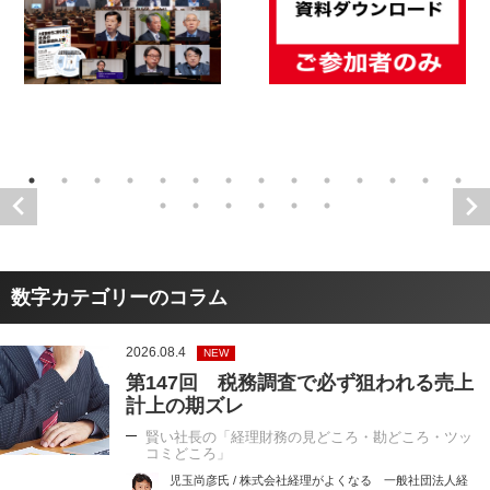
数字カテゴリーのコラム
2026.08.4
NEW
第147回 税務調査で必ず狙われる売上
計上の期ズレ
賢い社長の「経理財務の見どころ・勘どころ・ツッ
コミどころ」
児玉尚彦氏 / 株式会社経理がよくなる 一般社団法人経