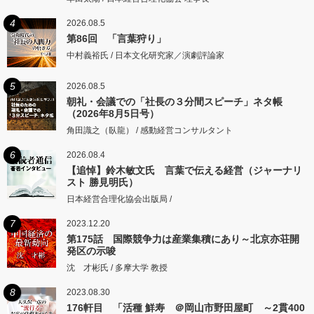
4
2026.08.5
第86回 「言葉狩り」
中村義裕氏 / 日本文化研究家／演劇評論家
5
2026.08.5
朝礼・会議での「社長の３分間スピーチ」ネタ帳
（2026年8月5日号）
角田識之（臥龍） / 感動経営コンサルタント
6
2026.08.4
【追悼】鈴木敏文氏 言葉で伝える経営（ジャーナリ
スト 勝見明氏）
日本経営合理化協会出版局 /
7
2023.12.20
第175話 国際競争力は産業集積にあり～北京亦荘開
発区の示唆
沈 才彬氏 / 多摩大学 教授
8
2023.08.30
176軒目 「活種 鮮寿 ＠岡山市野田屋町 ～2貫400