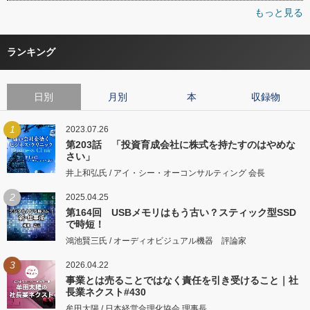
もっと見る
ランキング
日別
月別
本
収録物
1
2023.07.26
第203話 「投資育成会社に株式を持たすのはやめな
さい」
井上和弘氏 / アイ・シー・オーコンサルティング 会長
2
2025.04.25
第164回 USBメモリはもう古い？スティック型SSD
で時短！
鴻池賢三氏 / オーディオビジュアル機器 評論家
3
2026.04.22
事業とは売ることではなく責任を引き受けること｜社
長業ネクスト#430
牟田太陽 / 日本経営合理化協会 理事長