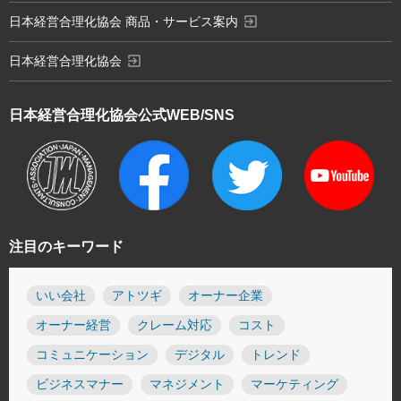
exit_to_app
日本経営合理化協会 商品・サービス案内
exit_to_app
日本経営合理化協会
日本経営合理化協会
公式WEB/SNS
注目のキーワード
いい会社
アトツギ
オーナー企業
オーナー経営
クレーム対応
コスト
コミュニケーション
デジタル
トレンド
ビジネスマナー
マネジメント
マーケティング