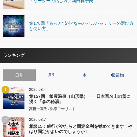
「リーダーの話し方」新田祥子氏
第176回「もっと“安心”なモバイルバッテリーの選び方
と使い方」
ランキング
日別
月別
本
収録物
1
2026.08.4
第157回 飯豊温泉（山形県）――日本百名山の麓に
湧く「森の秘湯」
高橋一喜氏 / 温泉アナリスト
2
2026.08.7
相談15：銀行がやたらと固定金利を勧めてきます！や
はり固定がよいのでしょうか！