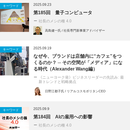
2025.09.23
キーワード
第185回 量子コンピュータ
社長のメシの種 4.0
高島健一氏 / 社長専門新事業アドバイザー
2025.09.19
キーワード
なぜ今、ブランドは店舗内に“カフェ”をつ
くるのか？ ─ その空間が「メディア」にな
る時代（Alexander Wang編）
《ニューヨーク発》ビジネスリーダーの先読み: 最
新トレンドと戦略拠点
日野江都子氏 / リアルコスモポリタンCEO
2025.09.9
キーワード
第184回 AIの雇用への影響
社長のメシの種 4.0