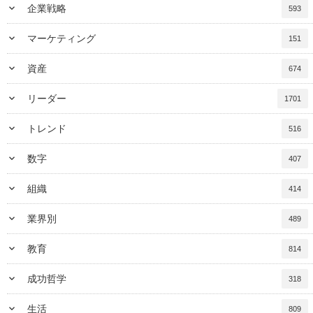
keyboard_arrow_down
企業戦略
593
keyboard_arrow_down
マーケティング
151
keyboard_arrow_down
資産
674
keyboard_arrow_down
リーダー
1701
keyboard_arrow_down
トレンド
516
keyboard_arrow_down
数字
407
keyboard_arrow_down
組織
414
keyboard_arrow_down
業界別
489
keyboard_arrow_down
教育
814
keyboard_arrow_down
成功哲学
318
keyboard_arrow_down
生活
809