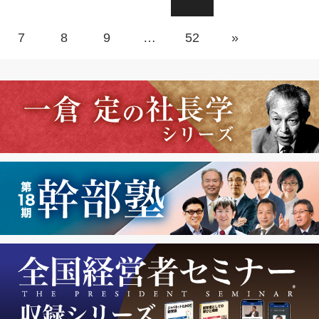
7
8
9
…
52
»