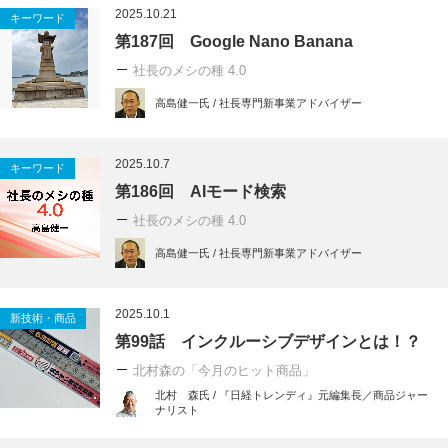
2025.10.21
キーワード
第187回 Google Nano Banana
社長のメシの種 4.0
高島健一氏 / 社長専門新事業アドバイザー
2025.10.7
キーワード
第186回 AIモード検索
社長のメシの種 4.0
高島健一氏 / 社長専門新事業アドバイザー
2025.10.1
新技術・商品
第99話 インクルーシブデザインとは！？
北村森の「今月のヒット商品」
北村 森氏 / 『日経トレンディ』元編集長／商品ジャー
ナリスト