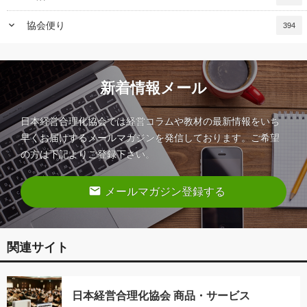
keyboard_arrow_down
協会便り
394
新着情報メール
日本経営合理化協会では経営コラムや教材の最新情報をいち
早くお届けするメールマガジンを発信しております。ご希望
の方は下記よりご登録下さい。
email
メールマガジン登録する
関連サイト
日本経営合理化協会 商品・サービス