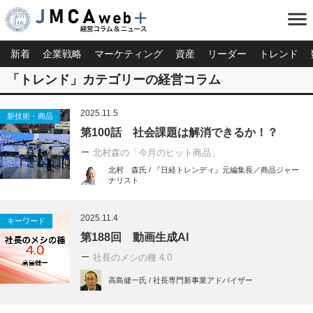
menu
新着
企業戦略
マーケティング
資産
リーダー
トレンド
「トレンド」カテゴリーの経営コラム
2025.11.5
新技術・商品
第100話 社会課題は解消できるか！？
北村森の「今月のヒット商品」
北村 森氏 / 『日経トレンディ』元編集長／商品ジャー
ナリスト
2025.11.4
キーワード
第188回 動画生成AI
社長のメシの種 4.0
高島健一氏 / 社長専門新事業アドバイザー