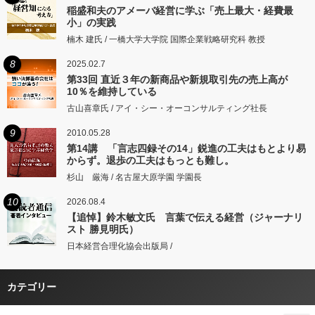
稲盛和夫のアメーバ経営に学ぶ「売上最大・経費最
小」の実践
楠木 建氏 / 一橋大学大学院 国際企業戦略研究科 教授
8
2025.02.7
第33回 直近３年の新商品や新規取引先の売上高が
10％を維持している
古山喜章氏 / アイ・シー・オーコンサルティング社長
9
2010.05.28
第14講 「言志四録その14」鋭進の工夫はもとより易
からず。退歩の工夫はもっとも難し。
杉山 厳海 / 名古屋大原学園 学園長
10
2026.08.4
【追悼】鈴木敏文氏 言葉で伝える経営（ジャーナリ
スト 勝見明氏）
日本経営合理化協会出版局 /
カテゴリー