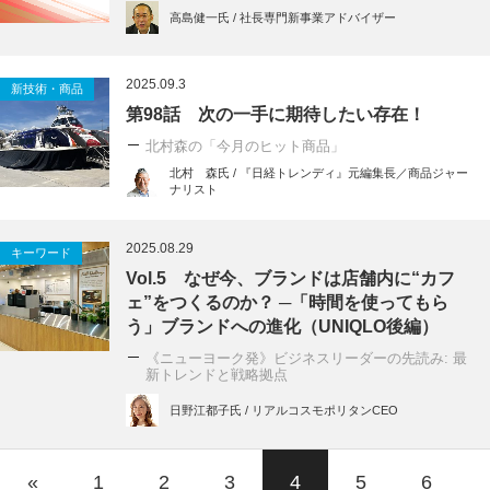
高島健一氏 / 社長専門新事業アドバイザー
2025.09.3
新技術・商品
第98話 次の一手に期待したい存在！
北村森の「今月のヒット商品」
北村 森氏 / 『日経トレンディ』元編集長／商品ジャー
ナリスト
2025.08.29
キーワード
Vol.5 なぜ今、ブランドは店舗内に“カフ
ェ”をつくるのか？ ─「時間を使ってもら
う」ブランドへの進化（UNIQLO後編）
《ニューヨーク発》ビジネスリーダーの先読み: 最
新トレンドと戦略拠点
日野江都子氏 / リアルコスモポリタンCEO
«
1
2
3
4
5
6