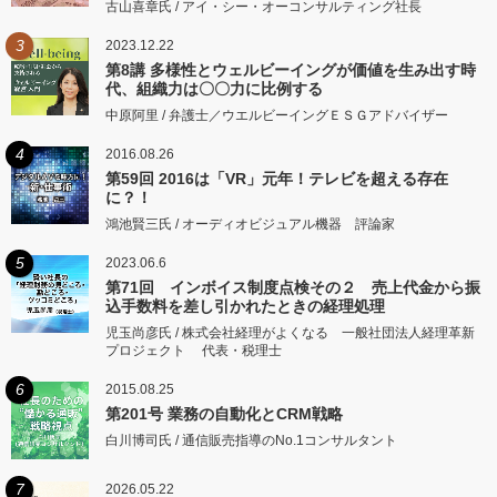
古山喜章氏 / アイ・シー・オーコンサルティング社長
3
2023.12.22
第8講 多様性とウェルビーイングが価値を生み出す時
代、組織力は〇〇力に比例する
中原阿里 / 弁護士／ウエルビーイングＥＳＧアドバイザー
4
2016.08.26
第59回 2016は「VR」元年！テレビを超える存在
に？！
鴻池賢三氏 / オーディオビジュアル機器 評論家
5
2023.06.6
第71回 インボイス制度点検その２ 売上代金から振
込手数料を差し引かれたときの経理処理
児玉尚彦氏 / 株式会社経理がよくなる 一般社団法人経理革新
プロジェクト 代表・税理士
6
2015.08.25
第201号 業務の自動化とCRM戦略
白川博司氏 / 通信販売指導のNo.1コンサルタント
7
2026.05.22