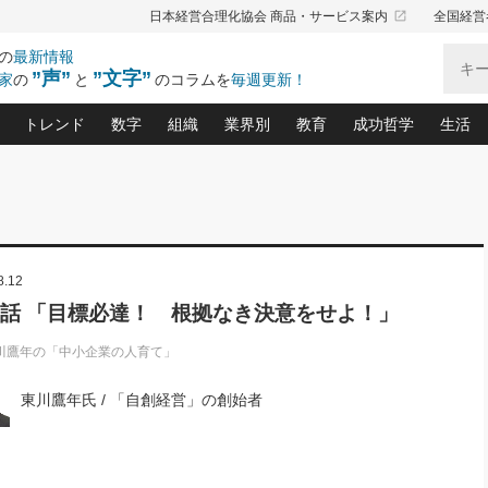
launch
日本経営合理化協会 商品・サービス案内
全国経営
の
最新情報
”声”
”文字”
家
の
と
のコラムを
毎週更新！
トレンド
数字
組織
業界別
教育
成功哲学
生活
る仕組みづくり講座(12)
産を守る一手(171)
ーワンで勝ち残る企業風土づくり(54)
《ニューヨーク発》ビジネスリーダーの先読み: 最新トレンド
オーナー社長の「お金の悩み相談室」(15)
「賃金の誤解」(135)
なぜ、トヨタ式で会社が伸びるのか？(
“出来る”管理職の条件(62)
中国哲学に学ぶ 不
おの
と戦略拠点(9)
(50)
ーバル経営者は知ってい
(39)
スリーダー×次の一手「牟田太陽の社長業ネクスト」
おカネが残る決算書にするために、やっておきたいこと(
中小企業の新たな法律リスク(178)
売れる住宅を創る 100の視点(100)
あなただからお願いしたいと
令和時代の「社長の
”(9)
「社長の繁盛トレンド通信」(90)
デジ
8.12
向(204)
会社を守り抜くための緊急対策(100)
職場の生産性を下げるハラスメントの予防策(1
大久保一彦の“流行る”お店の仕組みづく
クレーム対応 実践マニュアル
先人の名句名言の教
トル・F・グジバチの『経営戦略の新常識』(12)
北村森の「今月のヒット商品」(109)
リーダ
2026.08.5
2
1話 「目標必達！ 根拠なき決意をせよ！」
る経営」の極意
、決めておきたい、知っておきたい、やってお
強い決算書の会社はココが違う！(36)
賃金決定の定石(68)
柿内幸夫─社長のための現場改善(174
クレーム対応の新知識と新常
渡部昇一の「日本の
い
第109話 伝統的産品を21世紀
第
ジオジャパンの成功要因と
る者かくあるべし(635)
次の売れ筋をつかむ術(102)
ワイ
」
に生かし切る！
川鷹年の「中小企業の人育て」
損益分岐点を下げる、Ｐ／Ｌ不況時代の新戦略(12)
顧客・社員・社会から支持される「ウェルビ
デキル社員に育てる！ 社員
経営に活かす“十八史
の資産管理講座(95)
会議での「社長の３分間スピーチ」ネタ帳(159)
社長のメシの種 4.0(206)
門」(23)
必読
2026.08.5
新・会計経営と実学(37)
東川鷹年の「中小企業の人育
略(77)
東川鷹年氏 / 「自創経営」の創始者
53)
「経営知になる考え方」(57)
眼と耳
朝礼・会議での「社長の３分間
決算書の“見える化”術(12)
業績アップにつながる！ワン
スピーチ」ネタ帳（2026年8月5
ブランド戦略(39)
日号）
なたにお願いしたいと思われる「一流の仕事術」(28)
社長の
賢い社長の「経理財務の見どころ・勘どころ・ツッコ
欧米資産家に学ぶ二世教育(1
ぐせ経営哲学(100)
ろ」(149)
米国