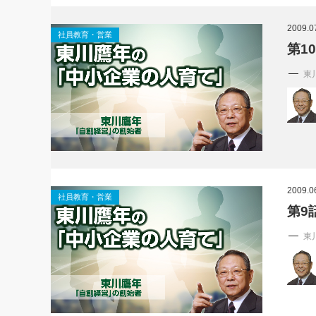
社長の右
2009.0
社員教育・営業
酒井英之
第1
東
2009.0
社員教育・営業
第9
東