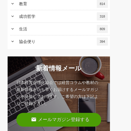
keyboard_arrow_down
教育
814
keyboard_arrow_down
成功哲学
318
keyboard_arrow_down
生活
809
keyboard_arrow_down
協会便り
394
新着情報メール
日本経営合理化協会では経営コラムや教材の
最新情報をいち早くお届けするメールマガジ
ンを発信しております。ご希望の方は下記よ
りご登録下さい。
email
メールマガジン登録する