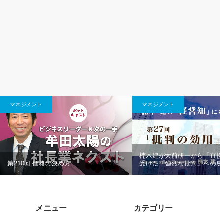
マネジメント
マネジメント
楠木建が大前研一から「直
第210回 価格の決め方
受けた「強烈な批判」への
メニュー
カテゴリー