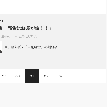
2.11
話 「報告は鮮度が命！！」
川鷹年の「中小企業の人育て」
東川鷹年氏 / 「自創経営」の創始者
79
80
81
82
»