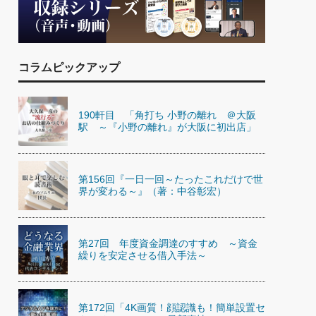
)
喜の『これぞ！"本物の温泉"』(157)
コラムピックアップ
190軒目 「角打ち 小野の離れ ＠大阪
駅 ～『小野の離れ』が大阪に初出店」
第156回『一日一回～たったこれだけで世
界が変わる～』（著：中谷彰宏）
第27回 年度資金調達のすすめ ～資金
繰りを安定させる借入手法～
第172回「4K画質！顔認識も！簡単設置セ