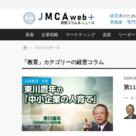
経営者
のため
実務家・専門
新着
企業戦略
マーケティング
資産
リーダー
ホーム
過去の記事一覧
中小企業の「１位づくり」戦略(96)
ネット戦略成功の秘訣 圧倒的に儲か
あなたの会社と資
オンリ
「教育」カテゴリーの経営コラム
利益を最大化する「業務改善」横田尚哉氏(5)
ビジネスを一瞬で制する！一流グロ
どうなる金融業界
ビジネ
る“社長の戦略印象リスクマネジメント
(446)
2009.0
強い会社を築く ビジネス・クリニック(240)
中国経済の最新動
社員教育・営業
ロングセラーの玉手箱(9)
ピョー
2026.08.7
2026.08.7
第1
日本レーザー「人を大切にしながら利益を上げ
事業承継の前に
相談15：銀行がやたらと固定金
第153回「内需企業があっと
(3)
大復活＆快進撃！ユニバーサルスタ
きたいコト(12)
指導者た
利を勧めてきます！やはり固定
う間にグローバル成長企業に
東
は(5)
がよいのでしょうか！
FOOD & LIFE COMPANIES
武器としてのM&A入門(3)
会社と社長のため
朝礼・
最高の自分を表現する 成功イメージ戦
社長のための“儲かる通販”戦略視点(151)
深読み企業分析(1
楠木建の
酒井光雄 成功事例に学ぶ繁栄企業の
継続経営 百話百行(85)
次もあ
野田久美子 香港ビジネス成功法(10)
社長の口