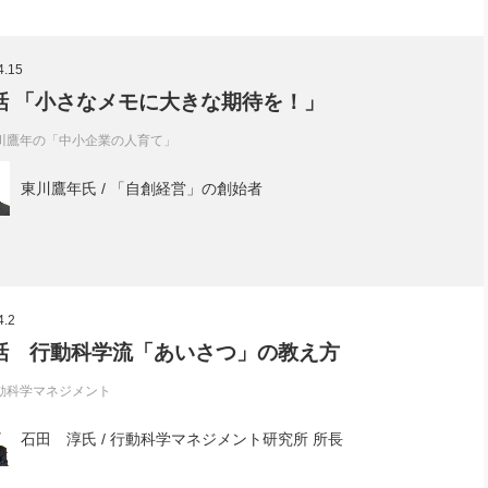
4.15
話 「小さなメモに大きな期待を！」
川鷹年の「中小企業の人育て」
東川鷹年氏 / 「自創経営」の創始者
4.2
話 行動科学流「あいさつ」の教え方
動科学マネジメント
石田 淳氏 / 行動科学マネジメント研究所 所長