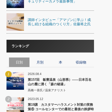
キュリティーカメラ最新事情」
講師インタビュー「アマゾンに学ぶ！成
長し続ける組織のつくり方」佐藤将之氏
ランキング
日別
月別
本
収録物
1
2026.08.4
第157回 飯豊温泉（山形県）――日本百名
山の麓に湧く「森の秘湯」
高橋一喜氏 / 温泉アナリスト
2
2023.05.12
第19講 カスタマーハラスメント対策の実務
策⑥ コールセンターでの最初と最後の挨拶時