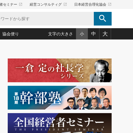
launch
launch
launch
者セミナー
経営コンサルティグ
日本経営合理化協会
search
大
中
協会便り
文字の大きさ
小
5)
況は会社守成の好機(38)
ころ心平の ──社長のための「か・ら・だマネジメント」
「愛読者通信」著者インタビュー(44)
34)
思われる 気配りの達人(127)
人間力の磨き方」(86)
ビジネス見聞録 経営ニュース(100)
タルＡＶを味方に！新・仕事術(180)
0)
り(210)
(92)
え 東洋思想に学ぶ経営学(132)
作間信司の経営無形庵(けいえいむぎょうあん)(166)
ー脳の鍛え方(32)
もっとみる
026.08.5
)
識(57)
指導者たち」(32)
経営セミナー情報局(1)
86回 「言葉狩り」
ンを楽しむ基礎レッスン(12)
ーイング経営入
教育の決め手(203)
略”(30)
繁栄への着眼点 牟田太陽(76)
！社長が読むべき今月の4冊(88)
て」(38)
講話を聞いて学ぼう 実学・耳学・磨く「ミミガク」のすすめ
で楽しむ読書術(162)
(7)
ランク上の手紙・メール術(100)
「氣」(30)
ミどこ
00)
スポーツ・ビジネスに学ぶ心理学(98)