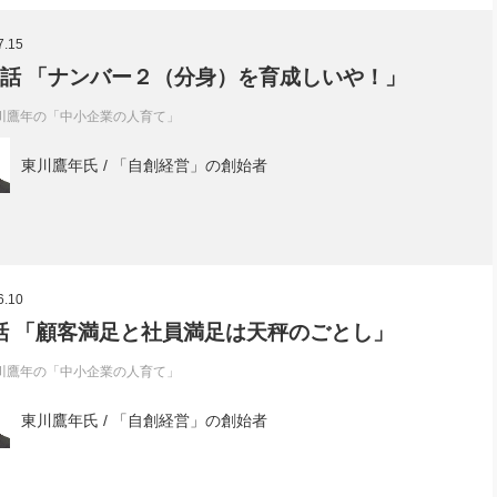
社長のための“全員営業”(30
腕をつくる 人と組織を動かす(200)
銀行交渉はこうしなさい！(12)
高橋一
7.15
行動科学マネジメント(5)
の社長のビジョン実現道場(10)
0話 「ナンバー２（分身）を育成しいや！」
川鷹年の「中小企業の人育て」
東川鷹年氏 / 「自創経営」の創始者
6.10
話 「顧客満足と社員満足は天秤のごとし」
川鷹年の「中小企業の人育て」
東川鷹年氏 / 「自創経営」の創始者