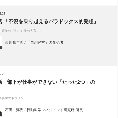
5.13
話 「不況を乗り越えるパラドックス的発想」
川鷹年の「中小企業の人育て」
東川鷹年氏 / 「自創経営」の創始者
5.2
話 部下が仕事ができない「たった2つ」の
動科学マネジメント
石田 淳氏 / 行動科学マネジメント研究所 所長