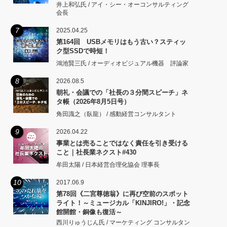
井上和弘氏 / アイ・シー・オーコンサルティング
会長
7
2025.04.25
第164回 USBメモリはもう古い？スティッ
ク型SSDで時短！
鴻池賢三氏 / オーディオビジュアル機器 評論家
8
2026.08.5
朝礼・会議での「社長の３分間スピーチ」ネ
タ帳（2026年8月5日号）
角田識之（臥龍） / 感動経営コンサルタント
9
2026.04.22
事業とは売ることではなく責任を引き受ける
こと｜社長業ネクスト#430
牟田太陽 / 日本経営合理化協会 理事長
10
2017.06.9
第78回《二宮尊徳翁》に再び空前のスポット
ライト！～ミュージカル「KINJIRO!」・記念
館開館・銅像も復活～
西川りゅうじん氏 / マーケティング コンサルタン