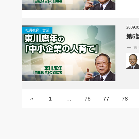
2009.0
社員教育・営業
第5
東
«
1
…
76
77
78