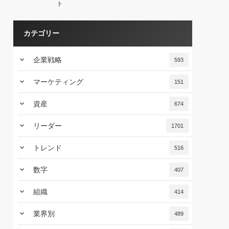
ト
カテゴリー
keyboard_arrow_down
企業戦略
593
keyboard_arrow_down
マーケティング
151
keyboard_arrow_down
資産
674
keyboard_arrow_down
リーダー
1701
keyboard_arrow_down
トレンド
516
keyboard_arrow_down
数字
407
keyboard_arrow_down
組織
414
keyboard_arrow_down
業界別
489