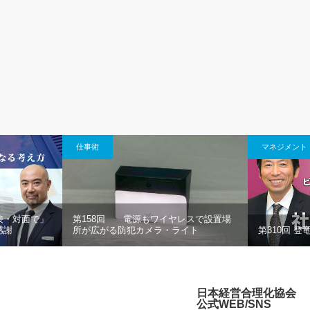
仕事術
マネジメント
接・対面で」
第158回 電源もワイヤレスで設置場
感謝
所が広がる防犯カメラ・ライト
第310回 
日本経営合理化協会
公式WEB/SNS