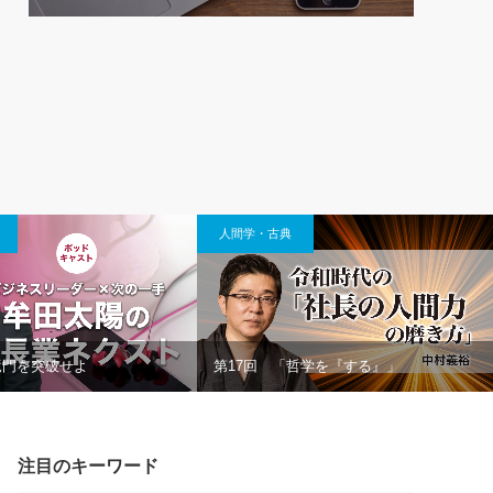
人間学・古典
登竜門を突破せよ
第17回 「哲学を『する』」
注目のキーワード