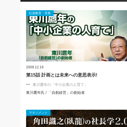
社員教育・営業
2009.12.16
第15話 計画とは未来への意思表示!
東川鷹年の「中小企業の人育て」
東川鷹年氏 / 「自創経営」の創始者
マネジメント