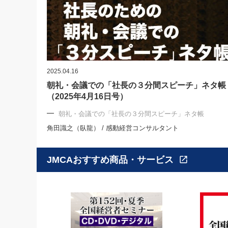
2025.04.16
朝礼・会議での「社長の３分間スピーチ」ネタ帳
（2025年4月16日号）
朝礼・会議での「社長の３分間スピーチ」ネタ帳
角田識之（臥龍） / 感動経営コンサルタント
JMCAおすすめ商品・サービス
open_in_new