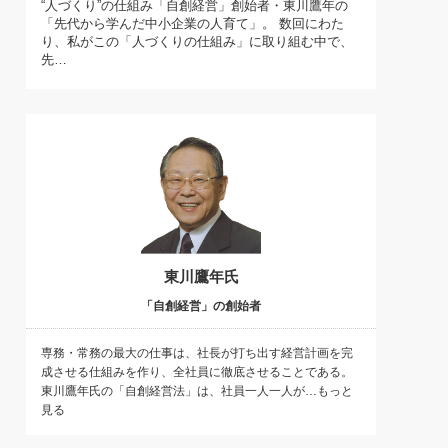
“人づくり”の仕組み「自創経営」創始者・東川鷹年の
)
「先代から学んだ中小企業の人育て」。 数回にわた
喜の『これぞ！"本物の温泉"』(157)
り、私がこの「人づくりの仕組み」に取り組む中で、
先…
東川鷹年氏
「自創経営」の創始者
専務・常務の最大の仕事は、社長が打ち出す経営計画を完
成させる仕組みを作り、全社員に徹底させることである。
東川鷹年氏の「自創経営法」は、社員一人一人が…もっと
見る