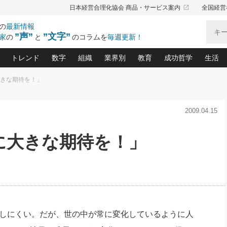
launch
日本経営合理化協会 商品・サービス案内
全国経営
の
最新情報
”声”
”文字”
家
の
と
のコラムを
毎週更新！
トレンド
数字
組織
業界別
教育
成功哲学
生活
大きな期待を！」
る仕組みづくり講座(12)
産を守る一手(171)
ーワンで勝ち残る企業風土づくり(54)
《ニューヨーク発》ビジネスリーダーの先読み: 最新トレンド
オーナー社長の「お金の悩み相談室」(14)
「賃金の誤解」(135)
なぜ、トヨタ式で会社が伸びるのか？(
“出来る”管理職の条件(62)
中国哲学に学ぶ 不
おの
と戦略拠点(9)
(50)
2009.04.15
ーバル経営者は知ってい
(39)
スリーダー×次の一手「牟田太陽の社長業ネクスト」
おカネが残る決算書にするために、やっておきたいこと(
中小企業の新たな法律リスク(178)
売れる住宅を創る 100の視点(100)
あなただからお願いしたいと
令和時代の「社長の
”(9)
「社長の繁盛トレンド通信」(90)
デジ
向(204)
会社を守り抜くための緊急対策(100)
職場の生産性を下げるハラスメントの予防策(1
大久保一彦の“流行る”お店の仕組みづく
クレーム対応 実践マニュアル
先人の名句名言の教
に大きな期待を！」
トル・F・グジバチの『経営戦略の新常識』(12)
北村森の「今月のヒット商品」(109)
リーダ
2026.08.5
2026.08.5
2
る経営」の極意
、決めておきたい、知っておきたい、やってお
強い決算書の会社はココが違う！(36)
賃金決定の定石(68)
柿内幸夫─社長のための現場改善(174
クレーム対応の新知識と新常
渡部昇一の「日本の
紀
第86回 「言葉狩り」
社長は「能力」の前に「資質」
ジオジャパンの成功要因と
る者かくあるべし(635)
次の売れ筋をつかむ術(102)
ワイ
が大事／社長業ネクスト #445
損益分岐点を下げる、Ｐ／Ｌ不況時代の新戦略(12)
顧客・社員・社会から支持される「ウェルビ
デキル社員に育てる！ 社員
経営に活かす“十八史
の資産管理講座(95)
会議での「社長の３分間スピーチ」ネタ帳(159)
社長のメシの種 4.0(206)
門」(23)
必読
新・会計経営と実学(37)
東川鷹年の「中小企業の人育
略(77)
52)
「経営知になる考え方」(57)
眼と耳
決算書の“見える化”術(12)
業績アップにつながる！ワン
ブランド戦略(39)
なたにお願いしたいと思われる「一流の仕事術」(28)
社長の
しにくい。だが、世の中が常に変化しているように人
賢い社長の「経理財務の見どころ・勘どころ・ツッコ
欧米資産家に学ぶ二世教育(1
ぐせ経営哲学(100)
ろ」(149)
米国