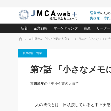
経営者
のため
実務家・専門
新着
企業戦略
マーケティング
資産
リーダー
ホーム
東川鷹年の「中小企業の人育て」
第7話 「小さなメモに
中小企業の「１位づくり」戦略(96)
ネット戦略成功の秘訣 圧倒的に儲か
あなたの会社と資
オンリ
社員教育・営業
利益を最大化する「業務改善」横田尚哉氏(5)
ビジネスを一瞬で制する！一流グロ
どうなる金融業界
ビジネ
る“社長の戦略印象リスクマネジメント
(446)
強い会社を築く ビジネス・クリニック(240)
中国経済の最新動
第7話 「小さなメモ
ロングセラーの玉手箱(9)
ピョー
2026.08.5
日本レーザー「人を大切にしながら利益を上げ
事業承継の前に
第109話 伝統的産品を21世
(3)
大復活＆快進撃！ユニバーサルスタ
きたいコト(12)
指導者た
に生かし切る！
は(5)
東川鷹年の「中小企業の人育て」
武器としてのM&A入門(3)
会社と社長のため
朝礼・
2026.08.5
最高の自分を表現する 成功イメージ戦
社長のための“儲かる通販”戦略視点(151)
深読み企業分析(1
楠木建の
朝礼・会議での「社長の３分間
スピーチ」ネタ帳（2026年8月5
酒井光雄 成功事例に学ぶ繁栄企業の
日号）
継続経営 百話百行(85)
次もあ
人の成長とは、日頃接していると中々実感
野田久美子 香港ビジネス成功法(10)
社長の口