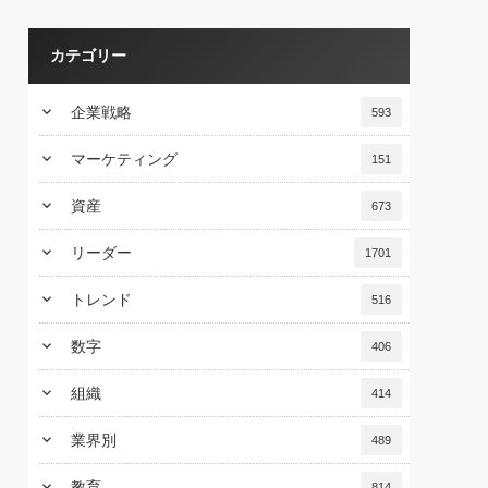
カテゴリー
keyboard_arrow_down
企業戦略
593
keyboard_arrow_down
マーケティング
151
keyboard_arrow_down
資産
673
keyboard_arrow_down
リーダー
1701
keyboard_arrow_down
トレンド
516
keyboard_arrow_down
数字
406
keyboard_arrow_down
組織
414
keyboard_arrow_down
業界別
489
keyboard_arrow_down
教育
814