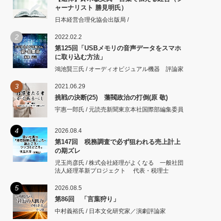
ャーナリスト 勝見明氏）
日本経営合理化協会出版局 /
2
2022.02.2
第125回「USBメモリの音声データをスマホ
に取り込む方法」
鴻池賢三氏 / オーディオビジュアル機器 評論家
3
2021.06.29
挑戦の決断(25) 藩閥政治の打倒(原 敬)
宇惠一郎氏 / 元読売新聞東京本社国際部編集委員
4
2026.08.4
第147回 税務調査で必ず狙われる売上計上
の期ズレ
児玉尚彦氏 / 株式会社経理がよくなる 一般社団
法人経理革新プロジェクト 代表・税理士
5
2026.08.5
第86回 「言葉狩り」
中村義裕氏 / 日本文化研究家／演劇評論家