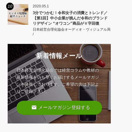
10
2020.05.1
3分でつかむ！令和女子の消費とトレンド／
【第1回】中小企業が挑んだ令和のブランド
リデザイン “オワコン”商品がＶ字回復
日本経営合理化協会オーディオ・ヴィジュアル局
/
新着情報メール
日本経営合理化協会では経営コラムや教材の
最新情報をいち早くお届けするメールマガジ
ンを発信しております。ご希望の方は下記よ
りご登録下さい。
email
メールマガジン登録する