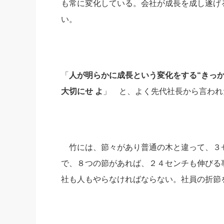
も常に変化している。会社が成長を成し遂げる
社長の右
い。
酒井英之
「
人が明らかに成長という変化をする“きっ
大切にせ よ
」 と、よく先代社長から言われ
竹には、節々があり普通の木と違って、３
で、８つの節があれば、２４センチも伸びる
社も人もやらなければならない。社員の折節