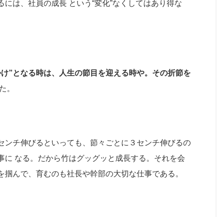
には、社員の成長 という“変化”なくしてはあり得な
社長のための“全員営業”(30
腕をつくる 人と組織を動かす(200)
銀行交渉はこうしなさい！(12)
高橋一
行動科学マネジメント(5)
の社長のビジョン実現道場(10)
かけ”となる時は、人生の節目を迎える時や。その折節を
た。
センチ伸びるといっても、節々ごとに３センチ伸びるの
事に なる。だから竹はグッグッと成長する。それを会
を掴んで、育むのも社長や幹部の大切な仕事である。