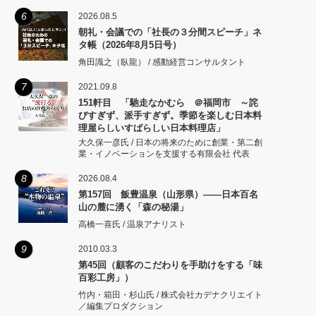
6
2026.08.5
朝礼・会議での「社長の３分間スピーチ」ネ
タ帳（2026年8月5日号）
角田識之（臥龍） / 感動経営コンサルタント
7
2021.09.8
151軒目 「馳走なかむら ＠福岡市 ～詫
びすぎず、派手すぎず。季節を楽しむ日本料
理屋らしいすばらしい日本料理店」
大久保一彦氏 / 日本の将来のために創業・第二創
業・イノベーションを支援する有限会社 代表
8
2026.08.4
第157回 飯豊温泉（山形県）――日本百名
山の麓に湧く「森の秘湯」
高橋一喜氏 / 温泉アナリスト
9
2010.03.3
第45回（顧客のこだわりを手助けをする「味
百彩工房」）
竹内・箱田・杉山氏 / 株式会社カデナクリエイト
／編集プロダクション