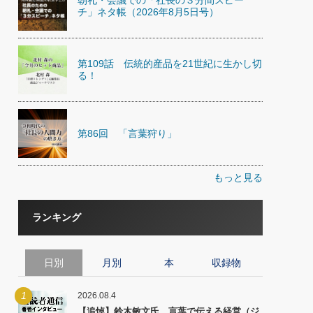
朝礼・会議での「社長の３分間スピー
チ」ネタ帳（2026年8月5日号）
第109話 伝統的産品を21世紀に生かし切
る！
第86回 「言葉狩り」
もっと見る
ランキング
日別
月別
本
収録物
1
2026.08.4
【追悼】鈴木敏文氏 言葉で伝える経営（ジ