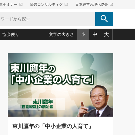
launch
launch
launch
者セミナー
経営コンサルティグ
日本経営合理化協会
search
大
中
協会便り
文字の大きさ
小
5)
況は会社守成の好機(38)
ころ心平の ──社長のための「か・ら・だマネジメント」
「愛読者通信」著者インタビュー(44)
34)
思われる 気配りの達人(127)
人間力の磨き方」(86)
ビジネス見聞録 経営ニュース(100)
タルＡＶを味方に！新・仕事術(180)
0)
り(210)
(92)
え 東洋思想に学ぶ経営学(132)
作間信司の経営無形庵(けいえいむぎょうあん)(166)
ー脳の鍛え方(32)
もっとみる
026.08.4
)
識(57)
指導者たち」(32)
経営セミナー情報局(1)
【追悼】鈴木敏文氏 言葉で伝
ンを楽しむ基礎レッスン(12)
える経営（ジャーナリスト 勝
ーイング経営入
教育の決め手(203)
略”(30)
繁栄への着眼点 牟田太陽(76)
見明氏）
！社長が読むべき今月の4冊(88)
て」(38)
講話を聞いて学ぼう 実学・耳学・磨く「ミミガク」のすすめ
で楽しむ読書術(162)
(7)
ランク上の手紙・メール術(100)
「氣」(30)
東川鷹年の「中小企業の人育て」
ミどこ
00)
スポーツ・ビジネスに学ぶ心理学(98)