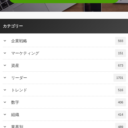
カテゴリー
keyboard_arrow_down
企業戦略
593
keyboard_arrow_down
マーケティング
151
keyboard_arrow_down
資産
673
keyboard_arrow_down
リーダー
1701
keyboard_arrow_down
トレンド
516
keyboard_arrow_down
数字
406
keyboard_arrow_down
組織
414
keyboard_arrow_down
業界別
489