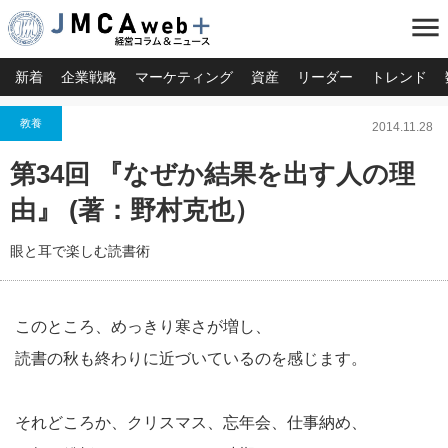
menu
新着
企業戦略
マーケティング
資産
リーダー
トレンド
教養
2014.11.28
第34回 『なぜか結果を出す人の理
由』 (著：野村克也）
眼と耳で楽しむ読書術
このところ、めっきり寒さが増し、
読書の秋も終わりに近づいているのを感じます。
それどころか、クリスマス、忘年会、仕事納め、