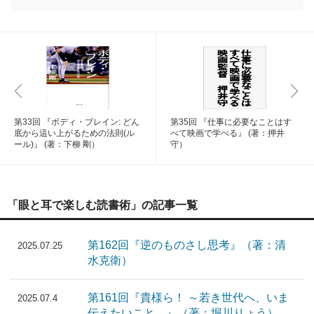
第33回 『ボディ・ブレイン: どん
第35回 『仕事に必要なことはす
底から這い上がるための法則(ル
べて映画で学べる』 (著：押井
ール)』 (著：下柳 剛）
守）
「眼と耳で楽しむ読書術」の記事一覧
第162回『逆のものさし思考』（著：清
2025.07.25
水克衛）
第161回『貴様ら！ ～若き世代へ、いま
2025.07.4
伝えたいこと。』（著：堀川りょう）