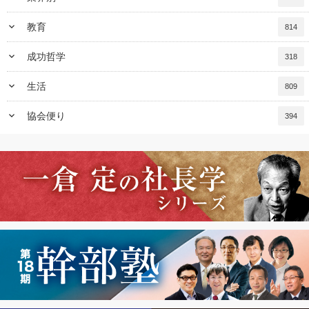
keyboard_arrow_down
教育
814
keyboard_arrow_down
成功哲学
318
keyboard_arrow_down
生活
809
keyboard_arrow_down
協会便り
394