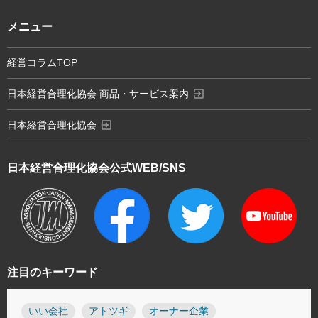
メニュー
経営コラムTOP
exit_to_app
日本経営合理化協会 商品・サービス案内
exit_to_app
日本経営合理化協会
日本経営合理化協会
公式WEB/SNS
注目のキーワード
いい会社
アトツギ
オーナー企業