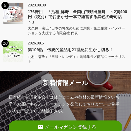
9
2023.08.30
176軒目 「活種 鮮寿 ＠岡山市野田屋町 ～2貫400
円（税別）でおまかせ一本で経営する異色の寿司店
～」
大久保一彦氏 / 日本の将来のために創業・第二創業・イノベー
ションを支援する有限会社 代表
10
2026.08.5
第109話 伝統的産品を21世紀に生かし切る！
北村 森氏 / 『日経トレンディ』元編集長／商品ジャーナリス
ト
新着情報メール
日本経営合理化協会では経営コラムや教材の最新情報をいち
早くお届けするメールマガジンを発信しております。ご希望
の方は下記よりご登録下さい。
email
メールマガジン登録する