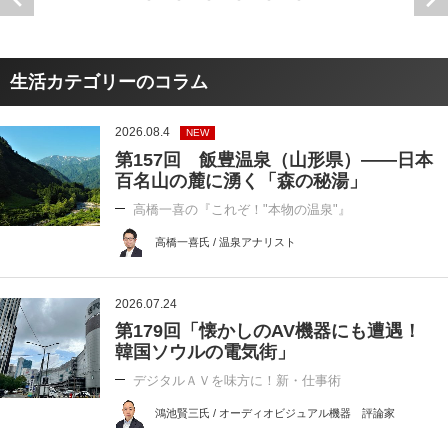
生活カテゴリーのコラム
2026.08.4
NEW
第157回 飯豊温泉（山形県）――日本
百名山の麓に湧く「森の秘湯」
高橋一喜の『これぞ！"本物の温泉"』
高橋一喜氏 / 温泉アナリスト
2026.07.24
第179回「懐かしのAV機器にも遭遇！
韓国ソウルの電気街」
デジタルＡＶを味方に！新・仕事術
鴻池賢三氏 / オーディオビジュアル機器 評論家