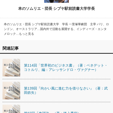
本のソムリエ・団長 シブヤ駅前読書大学学長
本のソムリエ・団長 シブヤ駅前読書大学 学長 一里塚華劇団 主宰 パリ、ロ
ンドン、オーストラリア…国内外で活動を展開する、インディーズ・エンタ
メロック…もっと見る
関連記事
第114回「世界初のビジネス書」（著：ベネデット・
コトルリ、編：アレッサンドロ・ヴァグナー）
第139回『向かい風に進む力を借りなさい』（著：武
田鉄矢）