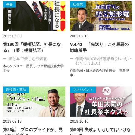
教養
社長業
2025.05.30
2002.02.13
第160回『棚橋弘至、社長にな
Vol.43 「先送り」こそ最悪の
る』（著：棚橋弘至）
戦略着手
眼と耳で楽しむ読書術
作間信司の経営無形庵(けいえい
むぎょうあん)
本のソムリエ・団長 シブヤ駅前読書大学
学長
作間信司 / 日本経営合理化協会 専務理
事
新技術・商品
マネジメント
2019.09.18
2019.10.16
第26話 プロのプライドが、見
第90回 失敗よりもしてはいけな