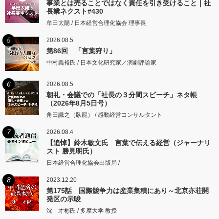
事業とは売ることではなく責任を引き受けること｜社
長業ネクスト#430
牟田太陽 / 日本経営合理化協会 理事長
5
2026.08.5
第86回 「言葉狩り」
中村義裕氏 / 日本文化研究家／演劇評論家
6
2026.08.5
朝礼・会議での「社長の３分間スピーチ」ネタ帳
（2026年8月5日号）
角田識之（臥龍） / 感動経営コンサルタント
7
2026.08.4
【追悼】鈴木敏文氏 言葉で伝える経営（ジャーナリ
スト 勝見明氏）
日本経営合理化協会出版局 /
8
2023.12.20
第175話 国際競争力は産業集積にあり～北京亦荘開
発区の示唆
沈 才彬氏 / 多摩大学 教授