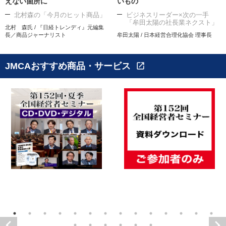
えない箇所に
いもの
北村森の「今月のヒット商品」
ビジネスリーダー×次の一手
「牟田太陽の社長業ネクスト」
北村 森氏 / 『日経トレンディ』元編集
長／商品ジャーナリスト
牟田太陽 / 日本経営合理化協会 理事長
JMCAおすすめ商品・サービス
open_in_new