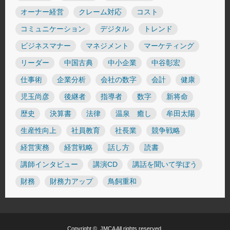
オーナー経営
クレーム対応
コスト
コミュニケーション
デジタル
トレンド
ビジネスマナー
マネジメント
マーケティング
リーダー
中国古典
中小企業
中谷彰宏
仕事術
企業分析
会社の数字
会計
健康
児玉尚彦
後継者
指導者
数字
新将命
歴史
決算書
法律
温泉 癒し
牟田太陽
生産性向上
社員教育
社長業
競争戦略
経営実務
経営戦略
話し方
読書
講師インタビュー
講演CD
講話を聞いて学ぼう
財務
財務力アップ
鳥飼重和
Copyright ©
JMCA
All rights reserved.