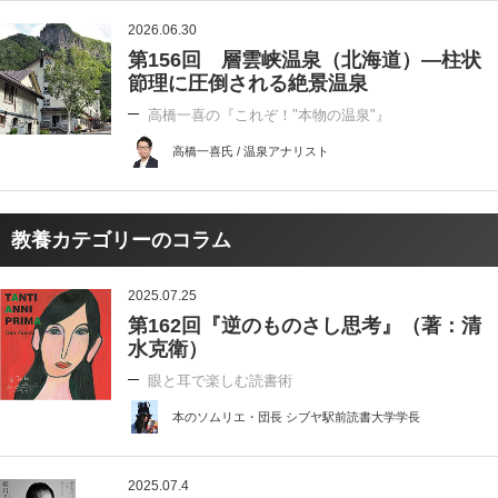
2026.06.30
第156回 層雲峡温泉（北海道）―柱状
節理に圧倒される絶景温泉
高橋一喜の『これぞ！"本物の温泉"』
高橋一喜氏 / 温泉アナリスト
教養カテゴリーのコラム
2025.07.25
第162回『逆のものさし思考』（著：清
水克衛）
眼と耳で楽しむ読書術
本のソムリエ・団長 シブヤ駅前読書大学学長
2025.07.4