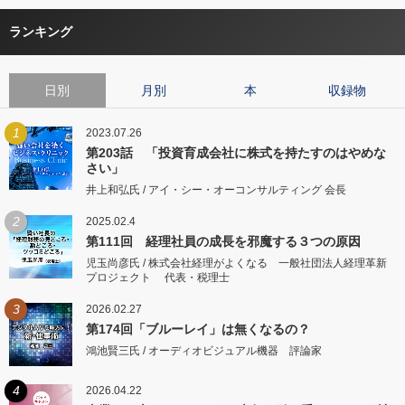
ランキング
日別
月別
本
収録物
1
2023.07.26
第203話 「投資育成会社に株式を持たすのはやめな
さい」
井上和弘氏 / アイ・シー・オーコンサルティング 会長
2
2025.02.4
第111回 経理社員の成長を邪魔する３つの原因
児玉尚彦氏 / 株式会社経理がよくなる 一般社団法人経理革新
プロジェクト 代表・税理士
3
2026.02.27
第174回「ブルーレイ」は無くなるの？
鴻池賢三氏 / オーディオビジュアル機器 評論家
4
2026.04.22