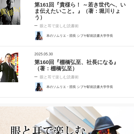
第161回『貴様ら！ ～若き世代へ、い
ま伝えたいこと。』（著：堀川りょ
う）
眼と耳で楽しむ読書術
本のソムリエ・団長 シブヤ駅前読書大学学長
2025.05.30
第160回『棚橋弘至、社長になる』
（著：棚橋弘至）
眼と耳で楽しむ読書術
本のソムリエ・団長 シブヤ駅前読書大学学長