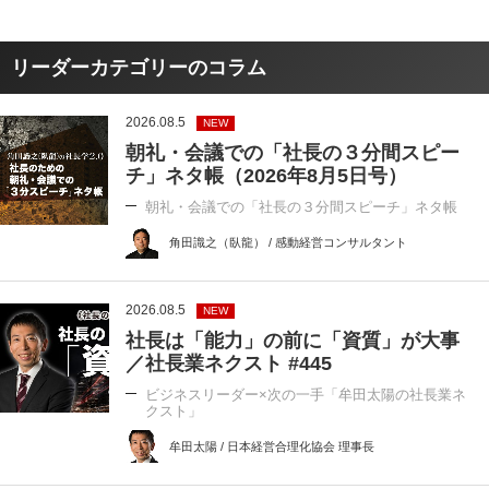
リーダーカテゴリーのコラム
2026.08.5
NEW
朝礼・会議での「社長の３分間スピー
チ」ネタ帳（2026年8月5日号）
朝礼・会議での「社長の３分間スピーチ」ネタ帳
角田識之（臥龍） / 感動経営コンサルタント
2026.08.5
NEW
社長は「能力」の前に「資質」が大事
／社長業ネクスト #445
ビジネスリーダー×次の一手「牟田太陽の社長業ネ
クスト」
牟田太陽 / 日本経営合理化協会 理事長