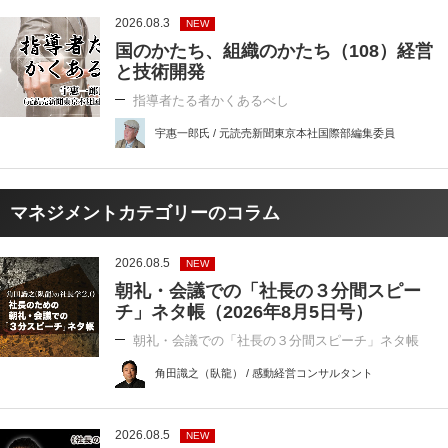
2026.08.3
NEW
国のかたち、組織のかたち（108）経営
と技術開発
指導者たる者かくあるべし
宇惠一郎氏 / 元読売新聞東京本社国際部編集委員
マネジメントカテゴリーのコラム
2026.08.5
NEW
朝礼・会議での「社長の３分間スピー
チ」ネタ帳（2026年8月5日号）
朝礼・会議での「社長の３分間スピーチ」ネタ帳
角田識之（臥龍） / 感動経営コンサルタント
2026.08.5
NEW