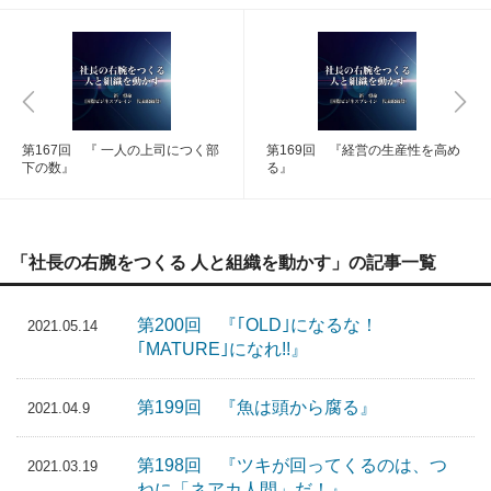
第167回 『 一人の上司につく部
第169回 『経営の生産性を高め
下の数』
る』
「社長の右腕をつくる 人と組織を動かす」の記事一覧
第200回 『｢OLD｣になるな！
2021.05.14
｢MATURE｣になれ!!』
第199回 『魚は頭から腐る』
2021.04.9
第198回 『ツキが回ってくるのは、つ
2021.03.19
ねに「ネアカ人間」だ！』