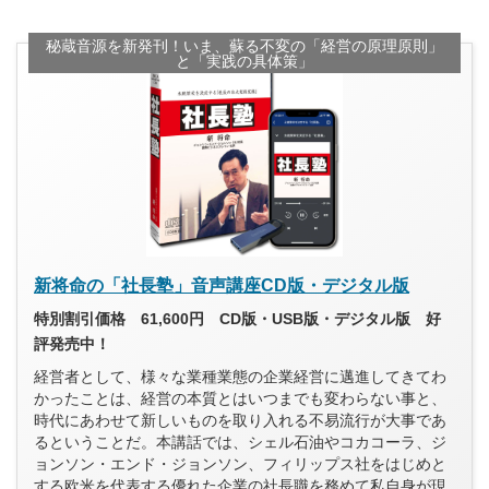
秘蔵音源を新発刊！いま、蘇る不変の「経営の原理原則」
と「実践の具体策」
新将命の「社長塾」音声講座CD版・デジタル版
特別割引価格 61,600円 CD版・USB版・デジタル版 好
評発売中！
経営者として、様々な業種業態の企業経営に邁進してきてわ
かったことは、経営の本質とはいつまでも変わらない事と、
時代にあわせて新しいものを取り入れる不易流行が大事であ
るということだ。本講話では、シェル石油やコカコーラ、ジ
ョンソン・エンド・ジョンソン、フィリップス社をはじめと
する欧米を代表する優れた企業の社長職を務めて私自身が現