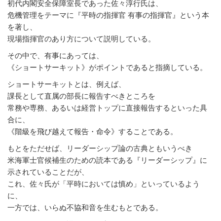
初代内閣安全保障室長であった佐々淳行氏は、
危機管理をテーマに『平時の指揮官 有事の指揮官』という本
を著し、
現場指揮官のあり方について説明している。
その中で、有事にあっては、
《ショートサーキット》がポイントであると指摘している。
ショートサーキットとは、例えば、
課長として直属の部長に報告すべきところを
常務や専務、あるいは経営トップに直接報告するといった具
合に、
《階級を飛び越えて報告・命令》することである。
もとをただせば、リーダーシップ論の古典ともいうべき
米海軍士官候補生のための読本である『リーダーシップ』に
示されていることだが、
これ、佐々氏が「平時においては慎め」といっているよう
に、
一方では、いらぬ不協和音を生むもとである。