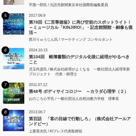
宇惠一郎氏 / 元読売新聞東京本社国際部編集委員
5
2017.06.9
第78回《二宮尊徳翁》に再び空前のスポットライト！
～ミュージカル「KINJIRO!」・記念館開館・銅像も復
活～
西川りゅうじん氏 / マーケティング コンサルタント
6
2024.10.15
第104回 帳簿書類のデジタル化後に経理がやるべき
こと
児玉尚彦氏 / 株式会社経理がよくなる 一般社団法人経理革新
プロジェクト 代表・税理士
7
2011.07.12
第48号 ボディサイコロジー ～カラダ心理学（２）
おのころ心平氏 / 一般社団法人自然治癒力学校 理事長
8
2013.06.7
第百話 「客の目線で行動しろ」（株式会社アールア
ンドビー）
上妻英夫氏 / KIプレス代表取締役