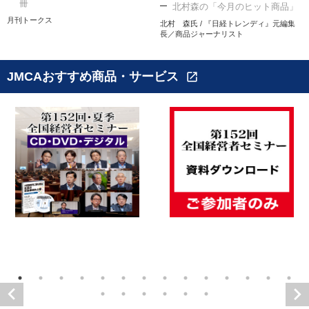
冊
北村森の「今月のヒット商品」
月刊トークス
北村 森氏 / 『日経トレンディ』元編集
長／商品ジャーナリスト
JMCAおすすめ商品・サービス
open_in_new