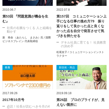
2010.06.7
2022.07.8
第53回 『問題意識が機会を生
第157回 コミュニケーション上
む』
手になる仕事の進め方79 振り
返りをして良かった点と良くな
社長の右腕をつくる 人と組織を
かった点を自分で発言させて気
動かす
づきを持たせる
新 将命 （あたらし まさみ）氏 / 国際
ビジネスブレイン 代表取締役
デキル社員に育てる！ 社員教育
の決め手
松尾友子 / コミュニケーションインスト
ラクター
教養
新技術・商品
2017.09.26
2019.09.18
2017年10月号
第26話 プロのプライドが、見
えない箇所に
必読！社長が読むべき今月の4