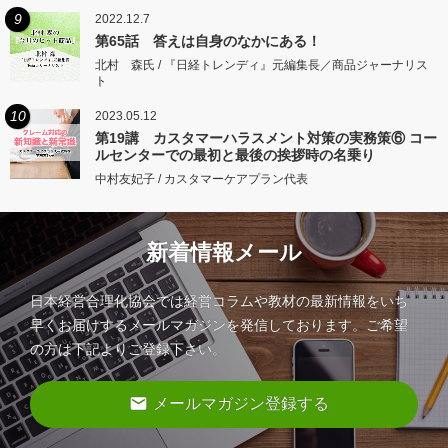
9
2022.12.7
第65話 答えは自身のなかにある！
北村 森氏 / 『日経トレンディ』元編集長／商品ジャーナリス
ト
10
2023.05.12
第19講 カスタマーハラスメント対策の実務策⑥ コー
ルセンターでの最初と最後の挨拶時の名乗り
中村友妃子 / カスタマーケアプラン代表
新着情報メール
日本経営合理化協会では経営コラムや教材の最新情報をいち
早くお届けするメールマガジンを発信しております。ご希望
の方は下記よりご登録下さい。
email
メールマガジン登録する