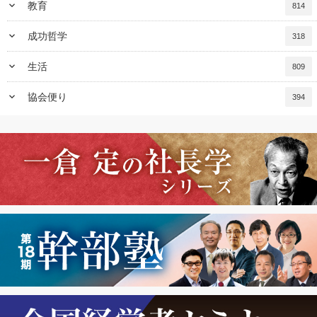
keyboard_arrow_down
教育
814
keyboard_arrow_down
成功哲学
318
keyboard_arrow_down
生活
809
keyboard_arrow_down
協会便り
394