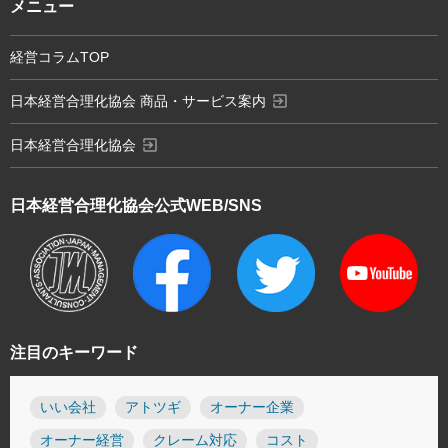
メニュー
経営コラムTOP
exit_to_app
日本経営合理化協会 商品・サービス案内
exit_to_app
日本経営合理化協会
日本経営合理化協会
公式WEB/SNS
注目のキーワード
いい会社
アトツギ
オーナー企業
オーナー経営
クレーム対応
コスト