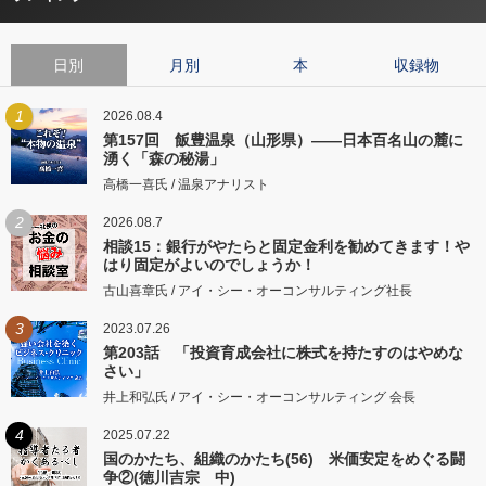
日別
月別
本
収録物
1
2026.08.4
第157回 飯豊温泉（山形県）――日本百名山の麓に
湧く「森の秘湯」
高橋一喜氏 / 温泉アナリスト
2
2026.08.7
相談15：銀行がやたらと固定金利を勧めてきます！や
はり固定がよいのでしょうか！
古山喜章氏 / アイ・シー・オーコンサルティング社長
3
2023.07.26
第203話 「投資育成会社に株式を持たすのはやめな
さい」
井上和弘氏 / アイ・シー・オーコンサルティング 会長
4
2025.07.22
国のかたち、組織のかたち(56) 米価安定をめぐる闘
争②(徳川吉宗 中)