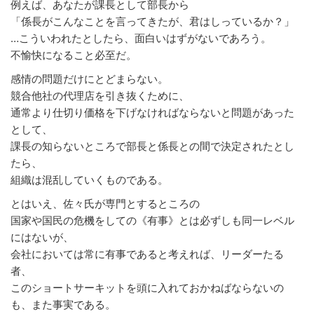
例えば、あなたが課長として部長から
「係長がこんなことを言ってきたが、君はしっているか？」
…こういわれたとしたら、面白いはずがないであろう。
不愉快になること必至だ。
感情の問題だけにとどまらない。
競合他社の代理店を引き抜くために、
通常より仕切り価格を下げなければならないと問題があった
として、
課長の知らないところで部長と係長との間で決定されたとし
たら、
組織は混乱していくものである。
とはいえ、佐々氏が専門とするところの
国家や国民の危機をしての《有事》とは必ずしも同一レベル
にはないが、
会社においては常に有事であると考えれば、リーダーたる
者、
このショートサーキットを頭に入れておかねばならないの
も、また事実である。