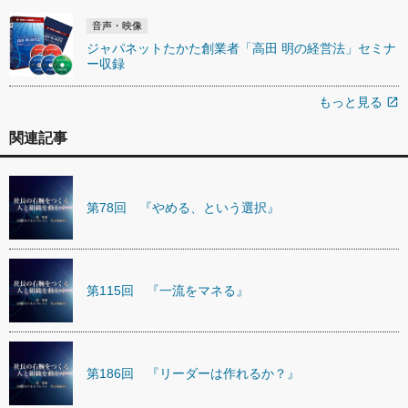
音声・映像
ジャパネットたかた創業者「高田 明の経営法」セミナ
ー収録
もっと見る
open_in_new
関連記事
第78回 『やめる、という選択』
第115回 『一流をマネる』
第186回 『リーダーは作れるか？』