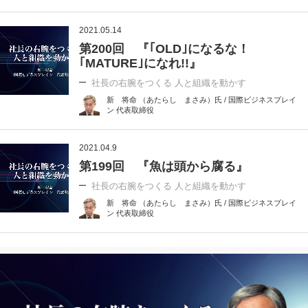
2021.05.14
第200回 『｢OLD｣になるな！
｢MATURE｣になれ!!』
社長の右腕をつくる 人と組織を動かす
新 将命 （あたらし まさみ）氏 / 国際ビジネスブレイ
ン 代表取締役
2021.04.9
第199回 『魚は頭から腐る』
社長の右腕をつくる 人と組織を動かす
新 将命 （あたらし まさみ）氏 / 国際ビジネスブレイ
ン 代表取締役