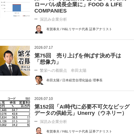
ローバル成長企業に」FOOD & LIFE
COMPANIES
深読み企業分析
有賀泰夫 / H&Lリサーチ代表 証券アナリスト
2026.07.17
第75回 売り上げを伸ばす決め手は
「想像力」
繁栄への着眼点 牟田太陽
牟田太陽 / 日本経営合理化協会 理事長
2026.07.10
第152回「AI時代に必要不可欠なビッグ
データの供給元」Unerry（ウネリー）
深読み企業分析
有賀泰夫 / H&Lリサーチ代表 証券アナリスト