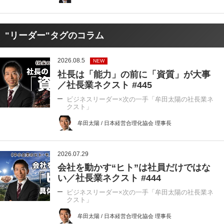
"リーダー"タグのコラム
2026.08.5
NEW
社長は「能力」の前に「資質」が大事
／社長業ネクスト #445
ビジネスリーダー×次の一手「牟田太陽の社長業ネ
クスト」
牟田太陽 / 日本経営合理化協会 理事長
2026.07.29
会社を動かす“ヒト”は社員だけではな
い／社長業ネクスト #444
ビジネスリーダー×次の一手「牟田太陽の社長業ネ
クスト」
牟田太陽 / 日本経営合理化協会 理事長