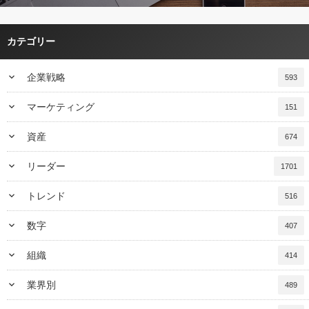
カテゴリー
keyboard_arrow_down
企業戦略
593
keyboard_arrow_down
マーケティング
151
keyboard_arrow_down
資産
674
keyboard_arrow_down
リーダー
1701
keyboard_arrow_down
トレンド
516
keyboard_arrow_down
数字
407
keyboard_arrow_down
組織
414
keyboard_arrow_down
業界別
489