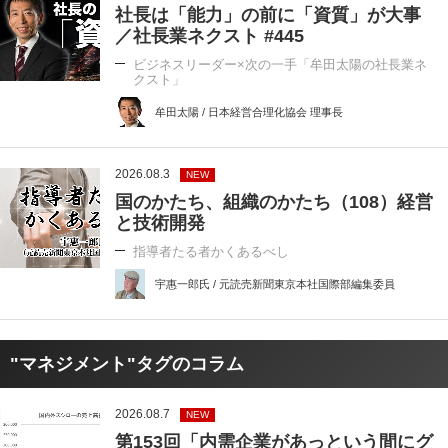
社長は「能力」の前に「資質」が大事
／社長業ネクスト #445
ビジネスリーダー×次の一手「牟田太陽の社長業ネ
クスト」
牟田太陽 / 日本経営合理化協会 理事長
2026.08.3
NEW
国のかたち、組織のかたち（108）経営
と技術開発
指導者たる者かくあるべし
宇惠一郎氏 / 元読売新聞東京本社国際部編集委員
"マネジメント"タグのコラム
2026.08.7
NEW
第153回「内需企業があっという間にグ