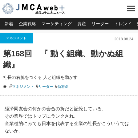
menu
新着
企業戦略
マーケティング
資産
リーダー
トレンド
マネジメント
2018.08.24
第168回 『 動く組織、動かぬ組
織』
社長の右腕をつくる 人と組織を動かす
#
#
#
マネジメント
リーダー
新将命
経済同友会の何かの会合の折だと記憶している。
その業界ではトップにランクされ、
全業種的にみても日本を代表する企業の社長がこういうでは
ないか。