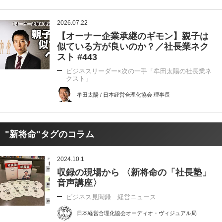
2026.07.22
【オーナー企業承継のギモン】親子は
似ている方が良いのか？／社長業ネク
スト #443
ビジネスリーダー×次の一手「牟田太陽の社長業ネ
クスト」
牟田太陽 / 日本経営合理化協会 理事長
"新将命"タグのコラム
2024.10.1
収録の現場から 〈新将命の「社長塾」
音声講座〉
ビジネス見聞録 経営ニュース
日本経営合理化協会オーディオ・ヴィジュアル局