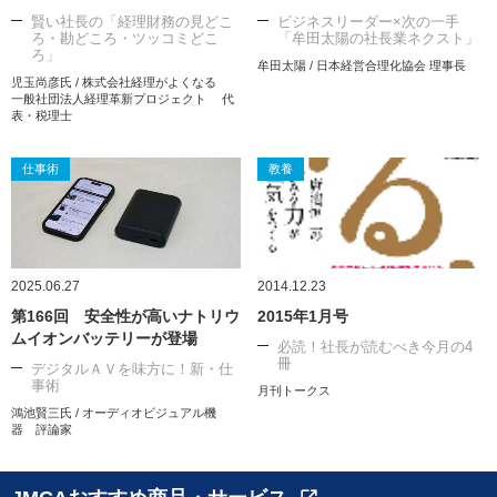
賢い社長の「経理財務の見どこ
ビジネスリーダー×次の一手
ろ・勘どころ・ツッコミどこ
「牟田太陽の社長業ネクスト」
ろ」
牟田太陽 / 日本経営合理化協会 理事長
児玉尚彦氏 / 株式会社経理がよくなる
一般社団法人経理革新プロジェクト 代
表・税理士
仕事術
教養
2025.06.27
2014.12.23
第166回 安全性が高いナトリウ
2015年1月号
ムイオンバッテリーが登場
必読！社長が読むべき今月の4
冊
デジタルＡＶを味方に！新・仕
事術
月刊トークス
鴻池賢三氏 / オーディオビジュアル機
器 評論家