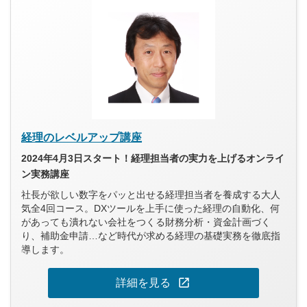
経理のレベルアップ講座
2024年4月3日スタート！経理担当者の実力を上げるオンライ
ン実務講座
社長が欲しい数字をパッと出せる経理担当者を養成する大人
気全4回コース。DXツールを上手に使った経理の自動化、何
があっても潰れない会社をつくる財務分析・資金計画づく
り、補助金申請…など時代が求める経理の基礎実務を徹底指
導します。
open_in_new
詳細を見る