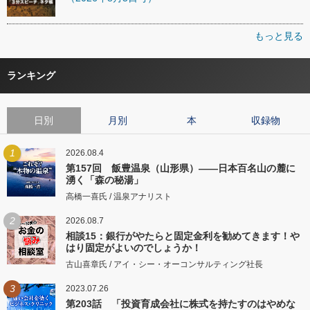
もっと見る
ランキング
日別
月別
本
収録物
1
2026.08.4
第157回 飯豊温泉（山形県）――日本百名山の麓に
湧く「森の秘湯」
高橋一喜氏 / 温泉アナリスト
2
2026.08.7
相談15：銀行がやたらと固定金利を勧めてきます！や
はり固定がよいのでしょうか！
古山喜章氏 / アイ・シー・オーコンサルティング社長
3
2023.07.26
第203話 「投資育成会社に株式を持たすのはやめな