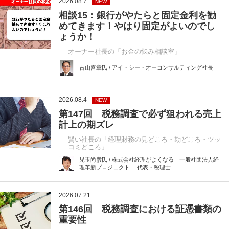
2026.08.7
NEW
相談15：銀行がやたらと固定金利を勧
めてきます！やはり固定がよいのでし
ょうか！
オーナー社長の「お金の悩み相談室」
古山喜章氏 / アイ・シー・オーコンサルティング社長
2026.08.4
NEW
第147回 税務調査で必ず狙われる売上
計上の期ズレ
賢い社長の「経理財務の見どころ・勘どころ・ツッ
コミどころ」
児玉尚彦氏 / 株式会社経理がよくなる 一般社団法人経
理革新プロジェクト 代表・税理士
2026.07.21
第146回 税務調査における証憑書類の
重要性