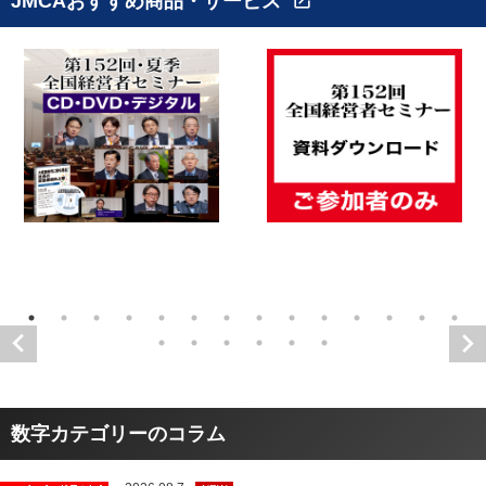
JMCAおすすめ商品・サービス
open_in_new
数字カテゴリーのコラム