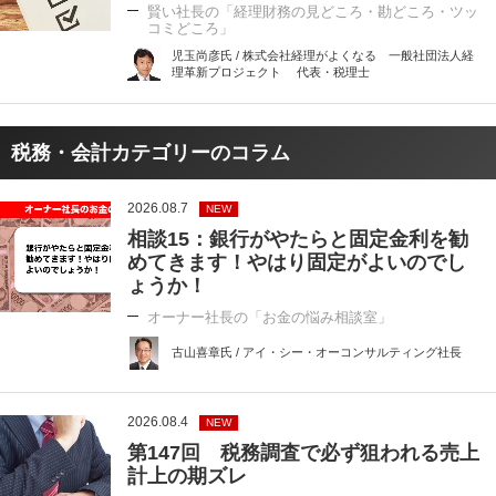
賢い社長の「経理財務の見どころ・勘どころ・ツッ
コミどころ」
児玉尚彦氏 / 株式会社経理がよくなる 一般社団法人経
理革新プロジェクト 代表・税理士
税務・会計カテゴリーのコラム
2026.08.7
NEW
相談15：銀行がやたらと固定金利を勧
めてきます！やはり固定がよいのでし
ょうか！
オーナー社長の「お金の悩み相談室」
古山喜章氏 / アイ・シー・オーコンサルティング社長
2026.08.4
NEW
第147回 税務調査で必ず狙われる売上
計上の期ズレ