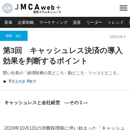
menu
新着
企業戦略
マーケティング
資産
リーダー
トレンド
税務・会計
2020.08.4
第3回 キャッシュレス決済の導入
効果を判断するポイント
賢い社長の「経理財務の見どころ・勘どころ・ツッコミどころ」
#
#
児玉尚彦
数字
キャッシュレスと会社経営 ―その１―
2019年10月1日の消費税増税に伴い始まった「キャッシュ