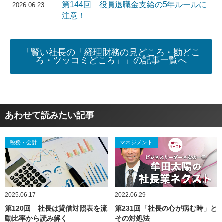
第144回 役員退職金支給の5年ルールに
2026.06.23
注意！
「賢い社長の「経理財務の見どころ・勘どこ
ろ・ツッコミどころ」」の記事一覧へ
あわせて読みたい記事
税務・会計
マネジメント
2025.06.17
2022.06.29
第120回 社長は貸借対照表を流
第231回「社長の心が病む時」と
動比率から読み解く
その対処法