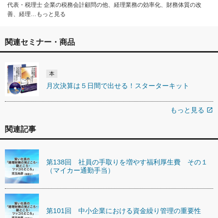
代表・税理士 企業の税務会計顧問の他、経理業務の効率化、財務体質の改
善、経理…もっと見る
関連セミナー・商品
本
月次決算は５日間で出せる！スターターキット
もっと見る
open_in_new
関連記事
第138回 社員の手取りを増やす福利厚生費 その１
（マイカー通勤手当）
第101回 中小企業における資金繰り管理の重要性