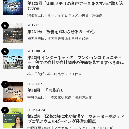
第125回「USBメモリの音声データをスマホに取り込
む方法」
鴻池賢三氏 / オーディオビジュアル機器 評論家
5
2012.05.1
第231号 改善を成功させる５つの心
柿内幸夫氏 / 柿内幸夫技術士事務所代表
6
2011.08.19
第23回 インターネットの「マンションコミュニティ
ー」等での自社や自社物件の評価を見て直すべき事は
直す事
碓井民朗氏 / 碓井建築オフィス代表
7
2026.08.5
第86回 「言葉狩り」
中村義裕氏 / 日本文化研究家／演劇評論家
8
2026.04.24
第22講 石油の前に水が枯渇？―ウォーターポジティ
ブに学ぶウェルビーイング経営の観点
中原阿里 / 弁護士／ウエルビーイングＥＳＧアドバイザー