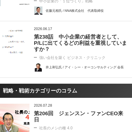
中小企業の「１位づくり」戦略
佐藤元相氏 / NNA株式会社 代表取締役
2026.06.17
第238話 中小企業の経営者として、
P/Lに出てくるどの利益を重視していま
すか？
強い会社を築く ビジネス・クリニック
井上和弘氏 / アイ・シー・オーコンサルティング 会長
戦略・戦術カテゴリーのコラム
2026.07.28
第206回 ジェンスン・ファンCEO来
日
社長のメシの種 4.0