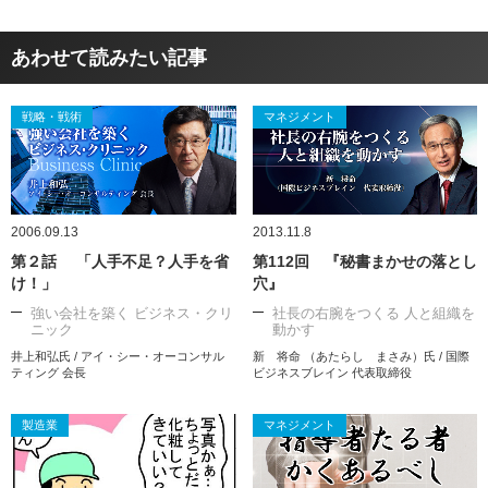
あわせて読みたい記事
戦略・戦術
マネジメント
2006.09.13
2013.11.8
第２話 「人手不足？人手を省
第112回 『秘書まかせの落とし
け！」
穴』
強い会社を築く ビジネス・クリ
社長の右腕をつくる 人と組織を
ニック
動かす
井上和弘氏 / アイ・シー・オーコンサル
新 将命 （あたらし まさみ）氏 / 国際
ティング 会長
ビジネスブレイン 代表取締役
製造業
マネジメント