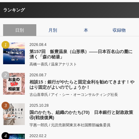
ランキング
日別
月別
本
収録物
1
2026.08.4
第157回 飯豊温泉（山形県）――日本百名山の麓に
湧く「森の秘湯」
高橋一喜氏 / 温泉アナリスト
2
2026.08.7
相談15：銀行がやたらと固定金利を勧めてきます！や
はり固定がよいのでしょうか！
古山喜章氏 / アイ・シー・オーコンサルティング社長
3
2025.10.28
国のかたち、組織のかたち(70) 日本銀行と財政政策
④(戦後復興)
宇惠一郎氏 / 元読売新聞東京本社国際部編集委員
4
2022.02.2