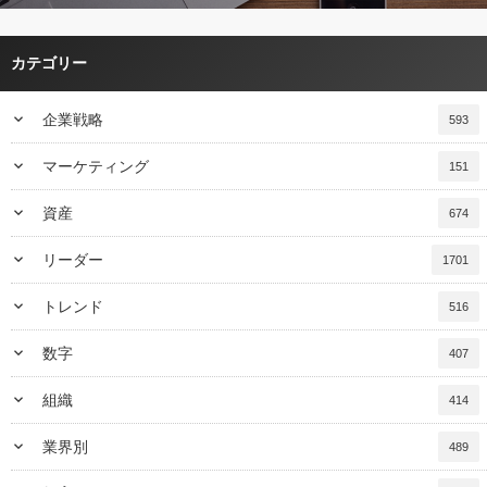
カテゴリー
keyboard_arrow_down
企業戦略
593
keyboard_arrow_down
マーケティング
151
keyboard_arrow_down
資産
674
keyboard_arrow_down
リーダー
1701
keyboard_arrow_down
トレンド
516
keyboard_arrow_down
数字
407
keyboard_arrow_down
組織
414
keyboard_arrow_down
業界別
489