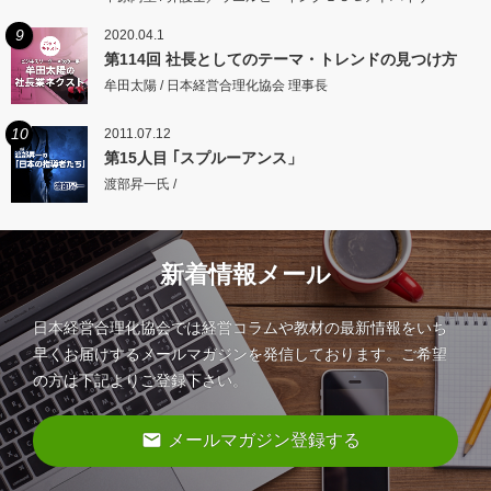
9
2020.04.1
第114回 社長としてのテーマ・トレンドの見つけ方
牟田太陽 / 日本経営合理化協会 理事長
10
2011.07.12
第15人目 ｢スプルーアンス」
渡部昇一氏 /
新着情報メール
日本経営合理化協会では経営コラムや教材の最新情報をいち
早くお届けするメールマガジンを発信しております。ご希望
の方は下記よりご登録下さい。
email
メールマガジン登録する