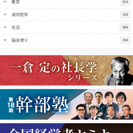
keyboard_arrow_down
教育
814
keyboard_arrow_down
成功哲学
318
keyboard_arrow_down
生活
809
keyboard_arrow_down
協会便り
394