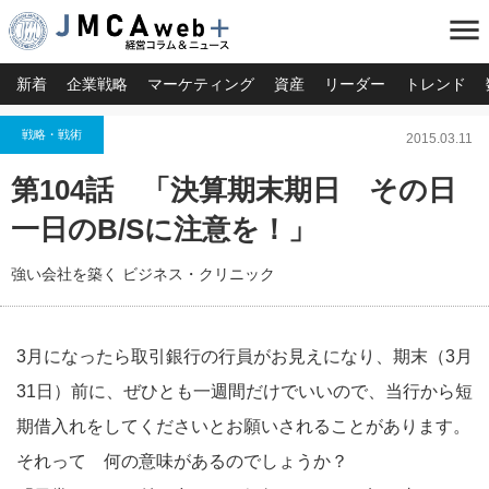
menu
新着
企業戦略
マーケティング
資産
リーダー
トレンド
戦略・戦術
2015.03.11
第104話 「決算期末期日 その日
一日のB/Sに注意を！」
強い会社を築く ビジネス・クリニック
3月になったら取引銀行の行員がお見えになり、期末（3月
31日）前に、ぜひとも一週間だけでいいので、当行から短
期借入れをしてくださいとお願いされることがあります。
それって 何の意味があるのでしょうか？