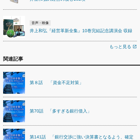
音声・映像
井上和弘『経営革新全集』10巻完結記念講演会 収録
もっと見る
open_in_new
関連記事
第８話 「資金不足対策」
第70話 「多すぎる銀行借入」
第141話 「銀行交渉に強い決算書となるよう、確定