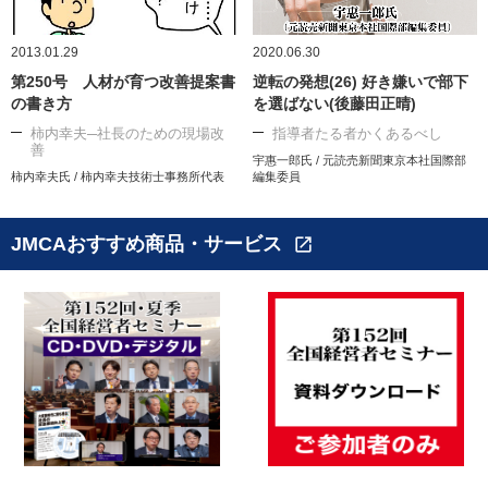
2013.01.29
2020.06.30
第250号 人材が育つ改善提案書
逆転の発想(26) 好き嫌いで部下
の書き方
を選ばない(後藤田正晴)
柿内幸夫─社長のための現場改
指導者たる者かくあるべし
善
宇惠一郎氏 / 元読売新聞東京本社国際部
柿内幸夫氏 / 柿内幸夫技術士事務所代表
編集委員
JMCAおすすめ商品・サービス
open_in_new