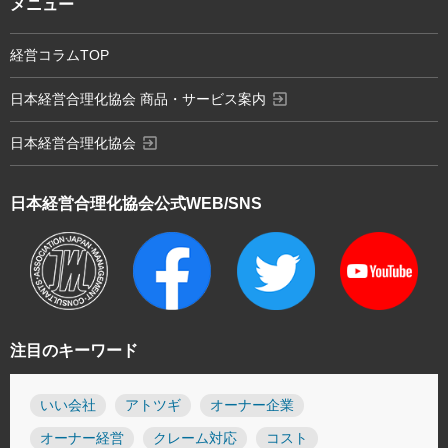
メニュー
経営コラムTOP
exit_to_app
日本経営合理化協会 商品・サービス案内
exit_to_app
日本経営合理化協会
日本経営合理化協会
公式WEB/SNS
注目のキーワード
いい会社
アトツギ
オーナー企業
オーナー経営
クレーム対応
コスト