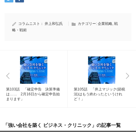
コラムニスト：
井上和弘氏
カテゴリー:
企業戦略
,
戦
略・戦術
第103話 「確定申告 決算準備
第105話 「井上マジック(節税
は…… 2月16日から確定申告始
法)はもう終わったというけれ
まります」
ど！」
「強い会社を築く ビジネス・クリニック」の記事一覧