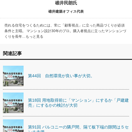
碓井民朗氏
碓井建築オフィス代表
売れる住宅をつくるためには、常に「顧客視点」に立った商品づくりが必須
条件と主唱。 マンション設計30年のプロ。購入者視点に立ったマンションづ
くりを長年…もっと見る
関連記事
第44回 自然環境が良い事が大切。
第18回 用地取得前に「マンション」にするか「戸建建
売」にするかの検討が大切
第91回 バルコニーの隣戸間、隔て板下端の隙間は５セ
ンチ未満