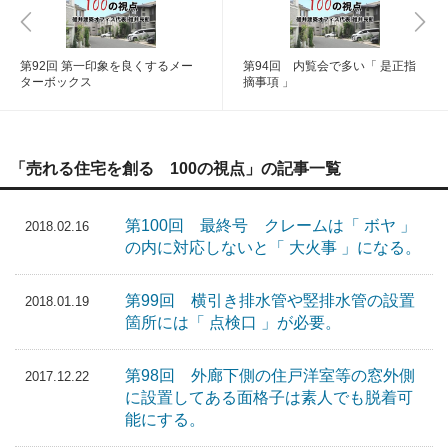
第92回 第一印象を良くするメー
第94回 内覧会で多い「 是正指
ターボックス
摘事項 」
「売れる住宅を創る 100の視点」の記事一覧
第100回 最終号 クレームは「 ボヤ 」
2018.02.16
の内に対応しないと「 大火事 」になる。
第99回 横引き排水管や竪排水管の設置
2018.01.19
箇所には「 点検口 」が必要。
第98回 外廊下側の住戸洋室等の窓外側
2017.12.22
に設置してある面格子は素人でも脱着可
能にする。