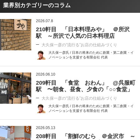
業界別カテゴリーのコラム
2026.07.8
210軒目 「日本料理みや」 ＠所沢
駅 ～所沢で人気の日本料理店
大久保一彦の“流行る”お店の仕組みづくり
大久保一彦氏 / 日本の将来のために創業・第二創業・イ
ノベーションを支援する有限会社 代表
2026.06.10
209軒目 「食堂 おわん」 @呉服町
駅 〜朝食、昼食、夕食の「○○食堂」
大久保一彦の“流行る”お店の仕組みづくり
大久保一彦氏 / 日本の将来のために創業・第二創業・イ
ノベーションを支援する有限会社 代表
2026.05.13
208軒目 「割鮮のむら ＠金沢市 ～