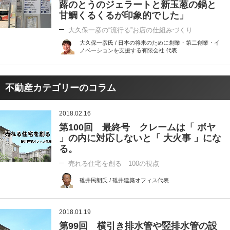
蕗のとうのジェラートと新玉葱の鍋と
甘鯛くるくるが印象的でした」
大久保一彦の“流行る”お店の仕組みづくり
大久保一彦氏 / 日本の将来のために創業・第二創業・イ
ノベーションを支援する有限会社 代表
不動産カテゴリーのコラム
2018.02.16
第100回 最終号 クレームは「 ボヤ
」の内に対応しないと「 大火事 」にな
る。
売れる住宅を創る 100の視点
碓井民朗氏 / 碓井建築オフィス代表
2018.01.19
第99回 横引き排水管や竪排水管の設