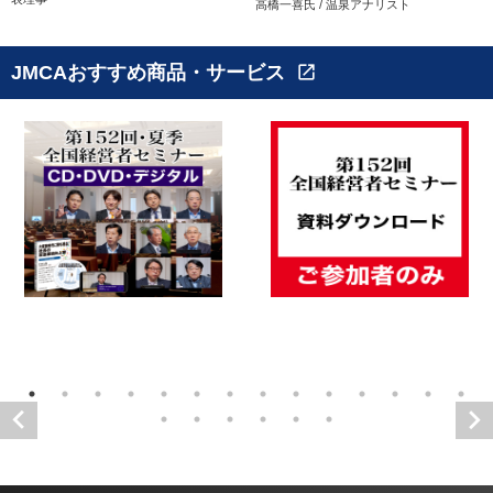
高橋一喜氏 / 温泉アナリスト
JMCAおすすめ商品・サービス
open_in_new