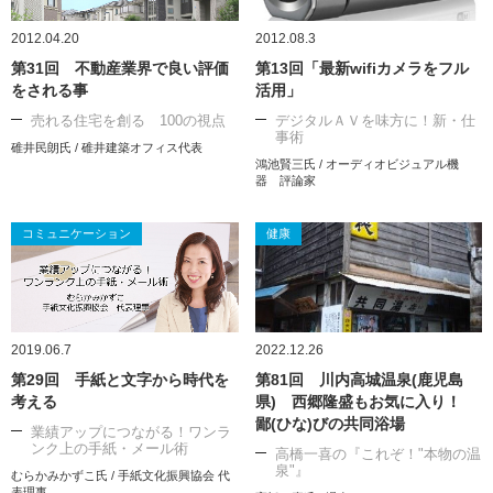
2012.04.20
2012.08.3
第31回 不動産業界で良い評価
第13回「最新wifiカメラをフル
をされる事
活用」
売れる住宅を創る 100の視点
デジタルＡＶを味方に！新・仕
事術
碓井民朗氏 / 碓井建築オフィス代表
鴻池賢三氏 / オーディオビジュアル機
器 評論家
コミュニケーション
健康
2019.06.7
2022.12.26
第29回 手紙と文字から時代を
第81回 川内高城温泉(鹿児島
考える
県) 西郷隆盛もお気に入り！
鄙(ひな)びの共同浴場
業績アップにつながる！ワンラ
ンク上の手紙・メール術
高橋一喜の『これぞ！"本物の温
泉"』
むらかみかずこ氏 / 手紙文化振興協会 代
表理事