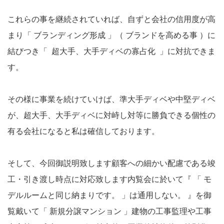
これらの事を継続されていれば、自ずと会社の信用度が高
まり「 ブランディング形成 」（ ブランドを高める事 ）に
結びつき「 超大手、大手ディベの寡占化 」に対抗できま
す。
その様に事業を続けていけば、準大手ディベや中堅ディベ
が、超大手、大手ディベに対峙し対等に勝負できる個性の
有る会社になると私は確信しております。
そして、今回御説明致します顧客への細かい配慮である竣
工・引き渡し時点に対応致します内覧会に於いて『 「 モ
デルルームと同じ納まりです。 」は通用しない。 』を御
覧戴いて「 新規分譲マンション 」建物の工事監理や工事