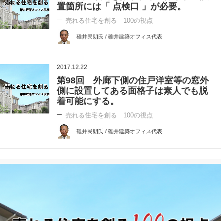
置箇所には「 点検口 」が必要。
売れる住宅を創る 100の視点
碓井民朗氏 / 碓井建築オフィス代表
2017.12.22
第98回 外廊下側の住戸洋室等の窓外
側に設置してある面格子は素人でも脱
着可能にする。
売れる住宅を創る 100の視点
碓井民朗氏 / 碓井建築オフィス代表