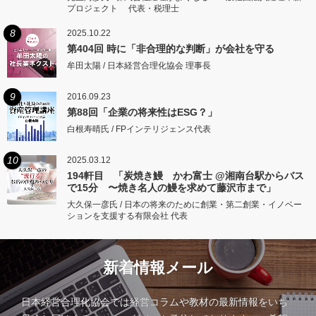
プロジェクト 代表・税理士
8
2025.10.22
第404回 時に「非合理的な判断」が会社を守る
牟田太陽 / 日本経営合理化協会 理事長
9
2016.09.23
第88回「企業の将来性はESG？」
白根寿晴氏 / FPインテリジェンス代表
10
2025.03.12
194軒目 「炭焼き鰻 かわ富士 @湘南台駅からバス
で15分 〜焼き名人の鰻を求めて藤沢市まで」
大久保一彦氏 / 日本の将来のために創業・第二創業・イノベー
ションを支援する有限会社 代表
新着情報メール
日本経営合理化協会では経営コラムや教材の最新情報をいち