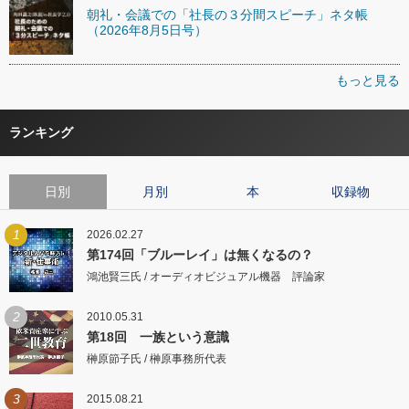
朝礼・会議での「社長の３分間スピーチ」ネタ帳
（2026年8月5日号）
もっと見る
ランキング
日別
月別
本
収録物
1
2026.02.27
第174回「ブルーレイ」は無くなるの？
鴻池賢三氏 / オーディオビジュアル機器 評論家
2
2010.05.31
第18回 一族という意識
榊原節子氏 / 榊原事務所代表
3
2015.08.21