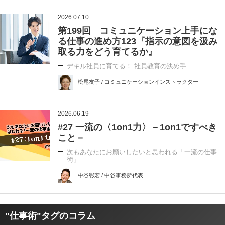
2026.07.10
第199回 コミュニケーション上手にな
る仕事の進め方123『指示の意図を汲み
取る力をどう育てるか』
デキル社員に育てる！ 社員教育の決め手
松尾友子 / コミュニケーションインストラクター
2026.06.19
#27 一流の〈1on1力〉－1on1ですべき
こと－
次もあなたにお願いしたいと思われる「一流の仕事
術」
中谷彰宏 / 中谷事務所代表
"仕事術"タグのコラム