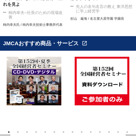
れを見よ
先人の名句名言の教え 東洋思想
に学ぶ経営学
柿内幸夫─社長のための現場改
善
杉山 厳海 / 名古屋大原学園 学園長
柿内幸夫氏 / 柿内幸夫技術士事務所代表
JMCAおすすめ商品・サービス
open_in_new