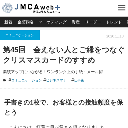
menu
新着
企業戦略
マーケティング
資産
リーダー
トレンド
コミュニケーション
2020.11.13
第45回 会えない人とご縁をつなぐ
クリスマスカードのすすめ
業績アップにつながる！ワンランク上の手紙・メール術
#
#
#
コミュニケーション
ビジネスマナー
仕事術
手書きの1枚で、お客様との接触頻度を保
とう
こんにちは、紅葉に目が留まる頃となりました。