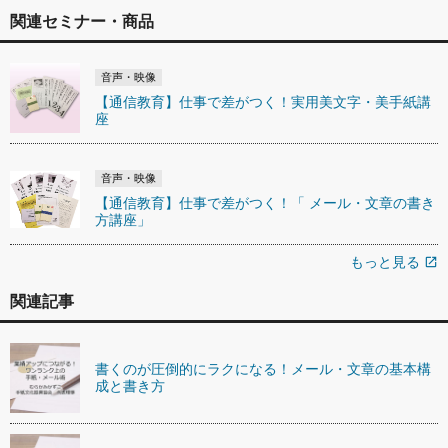
関連セミナー・商品
音声・映像
【通信教育】仕事で差がつく！実用美文字・美手紙講
座
音声・映像
【通信教育】仕事で差がつく！「 メール・文章の書き
方講座」
もっと見る
open_in_new
関連記事
書くのが圧倒的にラクになる！メール・文章の基本構
成と書き方