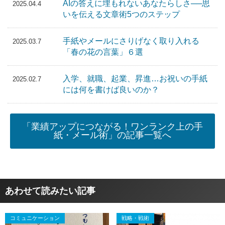
AIの答えに埋もれないあなたらしさ──思
2025.04.4
いを伝える文章術5つのステップ
手紙やメールにさりげなく取り入れる
2025.03.7
「春の花の言葉」６選
入学、就職、起業、昇進…お祝いの手紙
2025.02.7
には何を書けば良いのか？
「業績アップにつながる！ワンランク上の手
紙・メール術」の記事一覧へ
あわせて読みたい記事
コミュニケーション
戦略・戦術