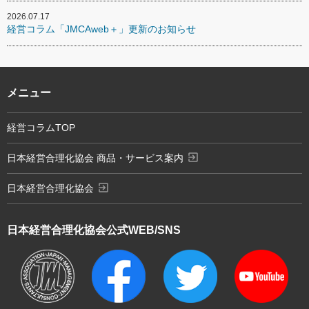
2026.07.17
経営コラム「JMCAweb＋」更新のお知らせ
メニュー
経営コラムTOP
exit_to_app
日本経営合理化協会 商品・サービス案内
exit_to_app
日本経営合理化協会
日本経営合理化協会
公式WEB/SNS