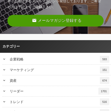
早くお届けするメールマガジンを発信しております。ご希望
の方は下記よりご登録下さい。
email
メールマガジン登録する
カテゴリー
keyboard_arrow_down
企業戦略
593
keyboard_arrow_down
マーケティング
151
keyboard_arrow_down
資産
674
keyboard_arrow_down
リーダー
1701
keyboard_arrow_down
トレンド
516