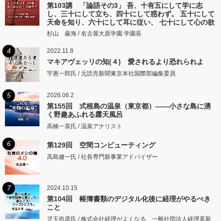
第103講 「論語その3」 吾、十有五にして学に志
し、三十にして立ち、四十にして惑わず。 五十にして
天命を知り、六十にして耳に従い、 七十にして心の欲
するところに従いて矩をこえず。
杉山 厳海 / 名古屋大原学園 学園長
4
2022.11.8
マキアヴェッリの知(４) 愛されるより恐れられよ
宇惠一郎氏 / 元読売新聞東京本社国際部編集委員
5
2026.06.2
第155回 式根島の温泉（東京都）――小さな島に湧
く野趣あふれる露天風呂
高橋一喜氏 / 温泉アナリスト
6
第129回 空間コンピューティング
高島健一氏 / 社長専門新事業アドバイザー
7
2024.10.15
第104回 帳簿書類のデジタル化後に経理がやるべき
こと
児玉尚彦氏 / 株式会社経理がよくなる 一般社団法人経理革新