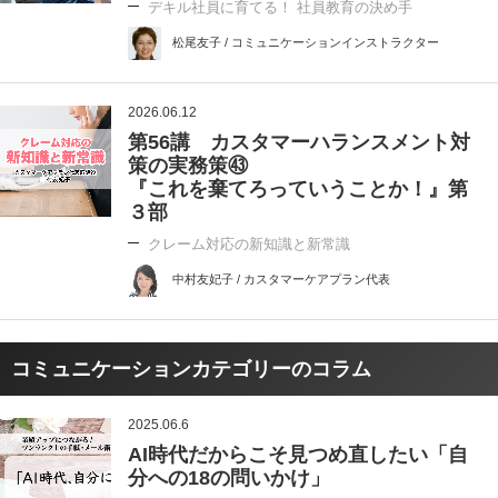
デキル社員に育てる！ 社員教育の決め手
松尾友子 / コミュニケーションインストラクター
2026.06.12
第56講 カスタマーハランスメント対
策の実務策㊸
『これを棄てろっていうことか！』第
３部
クレーム対応の新知識と新常識
中村友妃子 / カスタマーケアプラン代表
コミュニケーションカテゴリーのコラム
2025.06.6
AI時代だからこそ見つめ直したい「自
分への18の問いかけ」