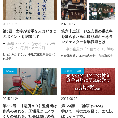
2017.06.2
2023.07.26
第5回 文字が苦手な人ほど３つ
第六十二話 ジム会員の退会率
のポイントを意識して
を減らすために取り組むべきラ
ンチェスター営業戦術とは
業績アップにつながる！ワンラ
ンク上の手紙・メール術
中小企業の「１位づくり」戦略
むらかみかずこ氏 / 手紙文化振興協会 代
佐藤元相氏 / NNA株式会社 代表取締役
表理事
製造業
人間学・古典
2015.11.24
2017.06.23
第322号 【急所８０】監督者は
第123講 「論語その23」
作業の流れを、工場長はモノづ
学びて、時に之を習う。また説
くりの流れを、社長は儲けの流
ばしからずや。