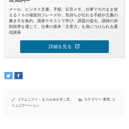
38,500円〜
メール、ビジネス文書、手紙、伝言メモ…仕事でそのまま使
える７５の場面別フレーズや、気持ちが伝わる手紙や文書の
書き方を集約。講座テキストで学び、課題の提出、講師の添
削指導を通じて、仕事の基本「文章力」を身につけられる通
信講座
open_in_new
詳細を見る
コラムニスト：
むらかみかずこ氏
カテゴリー:
教育
,
コ
ミュニケーション