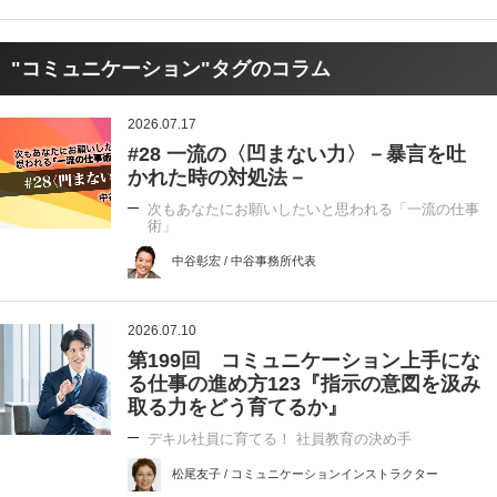
"コミュニケーション"タグのコラム
2026.07.17
#28 一流の〈凹まない力〉－暴言を吐
かれた時の対処法－
次もあなたにお願いしたいと思われる「一流の仕事
術」
中谷彰宏 / 中谷事務所代表
2026.07.10
第199回 コミュニケーション上手にな
る仕事の進め方123『指示の意図を汲み
取る力をどう育てるか』
デキル社員に育てる！ 社員教育の決め手
松尾友子 / コミュニケーションインストラクター