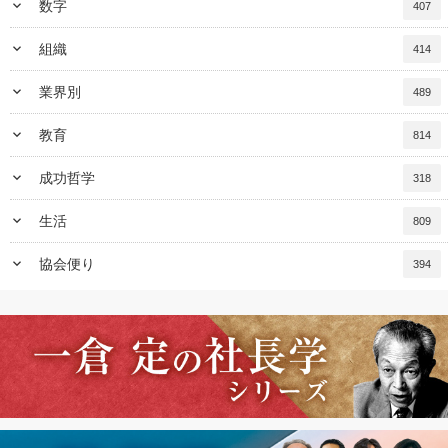
keyboard_arrow_down
数字
407
keyboard_arrow_down
組織
414
keyboard_arrow_down
業界別
489
keyboard_arrow_down
教育
814
keyboard_arrow_down
成功哲学
318
keyboard_arrow_down
生活
809
keyboard_arrow_down
協会便り
394