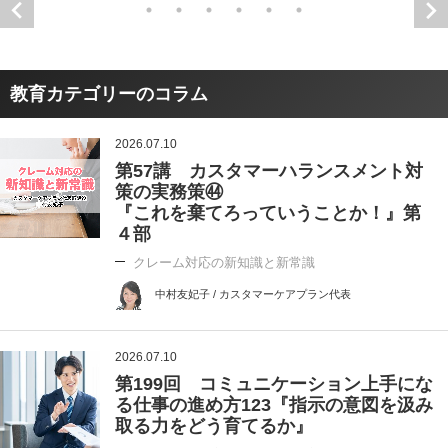
教育カテゴリーのコラム
2026.07.10
第57講 カスタマーハランスメント対
策の実務策㊹
『これを棄てろっていうことか！』第
４部
クレーム対応の新知識と新常識
中村友妃子 / カスタマーケアプラン代表
2026.07.10
第199回 コミュニケーション上手にな
る仕事の進め方123『指示の意図を汲み
取る力をどう育てるか』