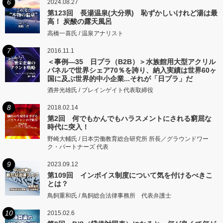
6
2024.08.27
第123回 長湯温泉(大分県) 恥ずかしいけれど湯は最
高！ 炭酸の露天風呂
高橋一喜氏 / 温泉アナリスト
7
2016.11.1
＜事例―35 日プラ（B2B）＞水族館用大型アクリル
パネルで世界シェア70％を誇り、納入実績は世界60ヶ
国に及ぶ世界的中小企業...それが「日プラ」だ
酒井光雄氏 / ブレインゲイト代表取締役
8
2018.02.14
第2回 何でもかんでもハラスメントにされる窮屈な
時代に突入！
野崎大輔氏 / 日本労働教育総合研究所 所長／グラウンドワー
ク・パートナーズ 代表
9
2023.09.12
第109回 インボイス制度について気を付けるべきこ
とは？
鳥飼重和氏 / 鳥飼総合法律事務所 代表弁護士
10
2015.02.6