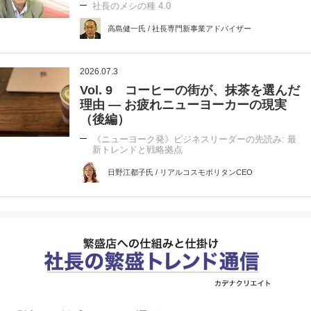
社長のメシの種 4.0
高島健一氏 / 社長専門新事業アドバイザー
2026.07.3
Vol. 9 コーヒーの街が、抹茶を選んだ
理由 ― お疲れニューヨーカーの現実
（後編）
《ニューヨーク発》ビジネスリーダーの先読み: 最
新トレンドと戦略拠点
日野江都子氏 / リアルコスモポリタンCEO