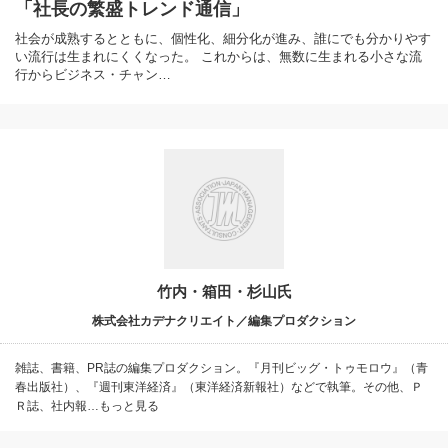
「社長の繁盛トレンド通信」
社会が成熟するとともに、個性化、細分化が進み、誰にでも分かりやす
い流行は生まれにくくなった。 これからは、無数に生まれる小さな流
行からビジネス・チャン…
竹内・箱田・杉山氏
株式会社カデナクリエイト／編集プロダクション
雑誌、書籍、PR誌の編集プロダクション。『月刊ビッグ・トゥモロウ』（青
春出版社）、『週刊東洋経済』（東洋経済新報社）などで執筆。その他、Ｐ
Ｒ誌、社内報…もっと見る