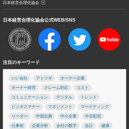
exit_to_app
日本経営合理化協会
日本経営合理化協会
公式WEB/SNS
注目のキーワード
いい会社
アトツギ
オーナー企業
オーナー経営
クレーム対応
コスト
コミュニケーション
デジタル
トレンド
ビジネスマナー
マネジメント
マーケティング
リーダー
中国古典
中小企業
中谷彰宏
仕事術
企業分析
会社の数字
会計
健康