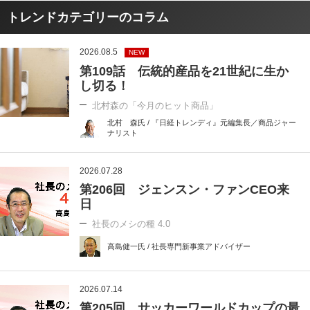
トレンドカテゴリーのコラム
2026.08.5
NEW
第109話 伝統的産品を21世紀に生か
し切る！
北村森の「今月のヒット商品」
北村 森氏 / 『日経トレンディ』元編集長／商品ジャー
ナリスト
2026.07.28
第206回 ジェンスン・ファンCEO来
日
社長のメシの種 4.0
高島健一氏 / 社長専門新事業アドバイザー
2026.07.14
第205回 サッカーワールドカップの最