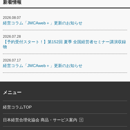
新着情報
2026.08.07
経営コラム「JMCAweb＋」更新のお知らせ
2026.07.28
【予約受付スタート！】第152回 夏季 全国経営者セミナー講演収録
物
2026.07.17
経営コラム「JMCAweb＋」更新のお知らせ
メニュー
経営コラムTOP
exit_to_app
日本経営合理化協会 商品・サービス案内