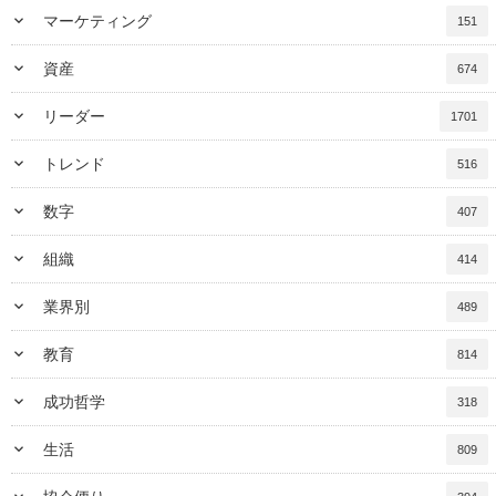
keyboard_arrow_down
マーケティング
151
keyboard_arrow_down
資産
674
keyboard_arrow_down
リーダー
1701
keyboard_arrow_down
トレンド
516
keyboard_arrow_down
数字
407
keyboard_arrow_down
組織
414
keyboard_arrow_down
業界別
489
keyboard_arrow_down
教育
814
keyboard_arrow_down
成功哲学
318
keyboard_arrow_down
生活
809