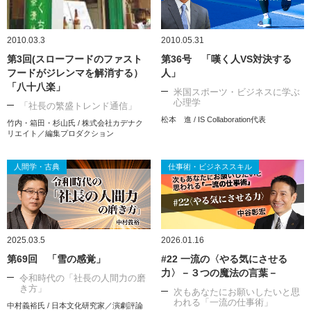
2010.03.3
2010.05.31
第3回(スローフードのファスト
第36号 「嘆く人VS対決する
フードがジレンマを解消する）
人」
「八十八楽」
米国スポーツ・ビジネスに学ぶ
心理学
「社長の繁盛トレンド通信」
松本 進 / IS Collaboration代表
竹内・箱田・杉山氏 / 株式会社カデナク
リエイト／編集プロダクション
人間学・古典
仕事術・ビジネススキル
2025.03.5
2026.01.16
第69回 「雪の感覚」
#22 一流の〈やる気にさせる
力〉－３つの魔法の言葉－
令和時代の「社長の人間力の磨
き方」
次もあなたにお願いしたいと思
われる「一流の仕事術」
中村義裕氏 / 日本文化研究家／演劇評論