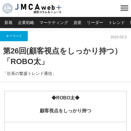
menu
新着
企業戦略
マーケティング
資産
リーダー
トレンド
キーワード
2010.03.3
第26回(顧客視点をしっかり持つ）
「ROBO太」
「社長の繁盛トレンド通信」
◆ROBO太◆
顧客視点をしっかり持つ