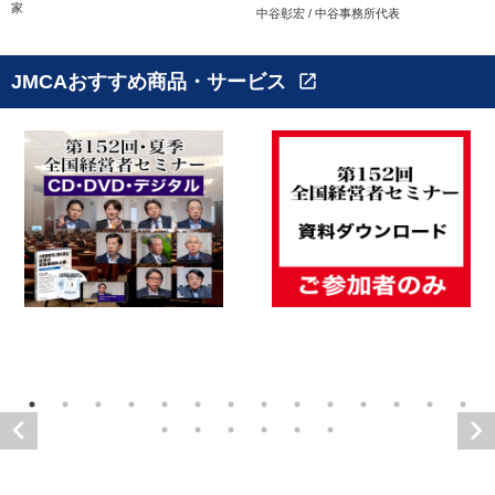
家
中谷彰宏 / 中谷事務所代表
JMCAおすすめ商品・サービス
open_in_new