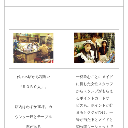
代々木駅から程近い
一杯飲むごとにメイド
に扮した女性スタッフ
『ＲＯＢＯ太』。
からスタンプがもらえ
るポイントカードサー
ビスも。ポイントが貯
店内はわずか10坪。カ
まるとクジがひけ、一
ウンター席とテーブル
等が当たるとメイドと
席がある
30分間ツーショットで