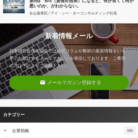
第9回 B/S（貸借対照表）になると、何が良くて何が
悪いのか、がわからない。
古山喜章氏 / アイ・シー・オーコンサルティング社長
新着情報メール
日本経営合理化協会では経営コラムや教材の最新情報をいち
早くお届けするメールマガジンを発信しております。ご希望
の方は下記よりご登録下さい。
email
メールマガジン登録する
カテゴリー
keyboard_arrow_down
企業戦略
593