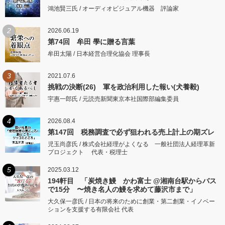
鴻池賢三氏 / オーディオビジュアル機器 評論家
2
2026.06.19
第74回 牟田 學に贈る言葉
牟田太陽 / 日本経営合理化協会 理事長
3
2021.07.6
挑戦の決断(26) 軍を政治利用した報い(犬養毅)
宇惠一郎氏 / 元読売新聞東京本社国際部編集委員
4
2026.08.4
第147回 税務調査で必ず狙われる売上計上の期ズレ
児玉尚彦氏 / 株式会社経理がよくなる 一般社団法人経理革新
プロジェクト 代表・税理士
5
2025.03.12
194軒目 「炭焼き鰻 かわ富士 @湘南台駅からバス
で15分 〜焼き名人の鰻を求めて藤沢市まで」
大久保一彦氏 / 日本の将来のために創業・第二創業・イノベー
ションを支援する有限会社 代表