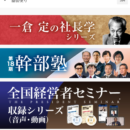
keyboard_arrow_down
協会便り
394