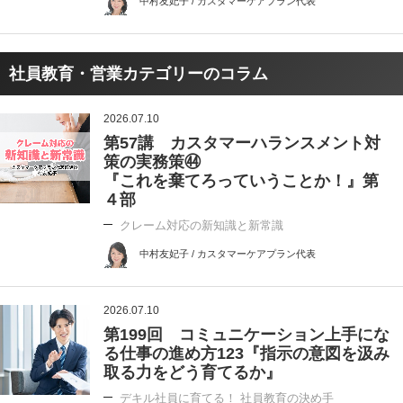
中村友妃子 / カスタマーケアプラン代表
社員教育・営業カテゴリーのコラム
2026.07.10
第57講 カスタマーハランスメント対
策の実務策㊹
『これを棄てろっていうことか！』第
４部
クレーム対応の新知識と新常識
中村友妃子 / カスタマーケアプラン代表
2026.07.10
第199回 コミュニケーション上手にな
る仕事の進め方123『指示の意図を汲み
取る力をどう育てるか』
デキル社員に育てる！ 社員教育の決め手