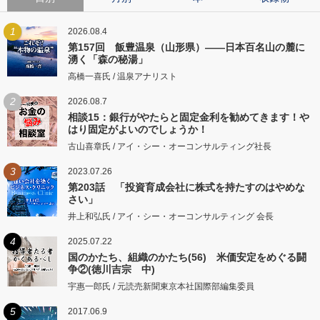
1
2026.08.4
第157回 飯豊温泉（山形県）――日本百名山の麓に
湧く「森の秘湯」
高橋一喜氏 / 温泉アナリスト
2
2026.08.7
相談15：銀行がやたらと固定金利を勧めてきます！や
はり固定がよいのでしょうか！
古山喜章氏 / アイ・シー・オーコンサルティング社長
3
2023.07.26
第203話 「投資育成会社に株式を持たすのはやめな
さい」
井上和弘氏 / アイ・シー・オーコンサルティング 会長
4
2025.07.22
国のかたち、組織のかたち(56) 米価安定をめぐる闘
争②(徳川吉宗 中)
宇惠一郎氏 / 元読売新聞東京本社国際部編集委員
5
2017.06.9