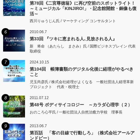
第78回《二宮尊徳翁》に再び空前のスポットライト！
～ミュージカル「KINJIRO!」・記念館開館・銅像も復
活～
西川りゅうじん氏 / マーケティング コンサルタント
6
2010.06.7
第33回 『ツキに恵まれる人､見放される人』
新 将命 （あたらし まさみ）氏 / 国際ビジネスブレイン 代表
取締役
7
2024.10.15
第104回 帳簿書類のデジタル化後に経理がやるべき
こと
児玉尚彦氏 / 株式会社経理がよくなる 一般社団法人経理革新
プロジェクト 代表・税理士
8
2011.07.12
第48号 ボディサイコロジー ～カラダ心理学（２）
おのころ心平氏 / 一般社団法人自然治癒力学校 理事長
9
2013.06.7
第百話 「客の目線で行動しろ」（株式会社アールア
ンドビー）