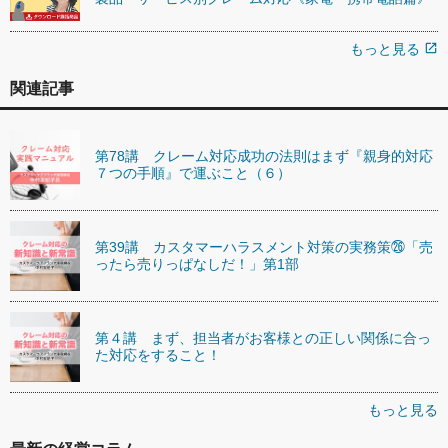
もっと見る
open_in_new
関連記事
第78講 クレーム対応成功の法則はまず『親身的対応
７つの手順』で運ぶこと（６）
第39講 カスタマーハラスメント対策の実務策㉖「売
ったら売りっぱなしだ！」第1部
第４講 まず、担当者がお客様との正しい関係に合っ
た対応をすること！
もっと見る