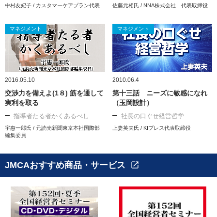
中村友妃子 / カスタマーケアプラン代表
佐藤元相氏 / NNA株式会社 代表取締役
マネジメント
マネジメント
2016.05.10
2010.06.4
交渉力を備えよ(1８) 筋を通して
第十三話 ニーズに敏感になれ
実利を取る
（玉岡設計）
指導者たる者かくあるべし
社長の口ぐせ経営哲学
宇惠一郎氏 / 元読売新聞東京本社国際部
上妻英夫氏 / KIプレス代表取締役
編集委員
JMCAおすすめ商品・サービス
open_in_new