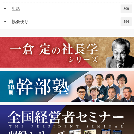
keyboard_arrow_down
生活
809
keyboard_arrow_down
協会便り
394