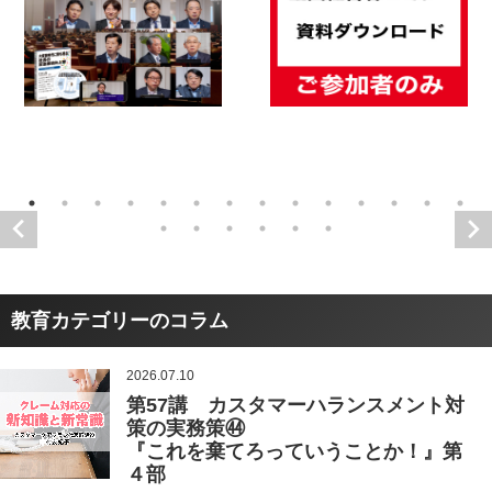
教育カテゴリーのコラム
2026.07.10
第57講 カスタマーハランスメント対
策の実務策㊹
『これを棄てろっていうことか！』第
４部