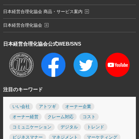
exit_to_app
日本経営合理化協会 商品・サービス案内
exit_to_app
日本経営合理化協会
日本経営合理化協会
公式WEB/SNS
注目のキーワード
いい会社
アトツギ
オーナー企業
オーナー経営
クレーム対応
コスト
コミュニケーション
デジタル
トレンド
ビジネスマナー
マネジメント
マーケティング