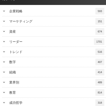
keyboard_arrow_down
企業戦略
593
keyboard_arrow_down
マーケティング
151
keyboard_arrow_down
資産
674
keyboard_arrow_down
リーダー
1701
keyboard_arrow_down
トレンド
516
keyboard_arrow_down
数字
407
keyboard_arrow_down
組織
414
keyboard_arrow_down
業界別
489
keyboard_arrow_down
教育
814
keyboard_arrow_down
成功哲学
318