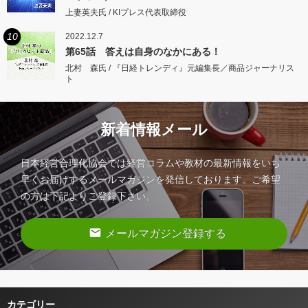
上妻英夫氏 / KIプレス代表取締役
10
2022.12.7
第65話 答えは自身のなかにある！
北村 森氏 / 『日経トレンディ』元編集長／商品ジャーナリス
ト
新着情報メール
日本経営合理化協会では経営コラムや教材の最新情報をいち
早くお届けするメールマガジンを発信しております。ご希望
の方は下記よりご登録下さい。
email
メールマガジン登録する
カテゴリー