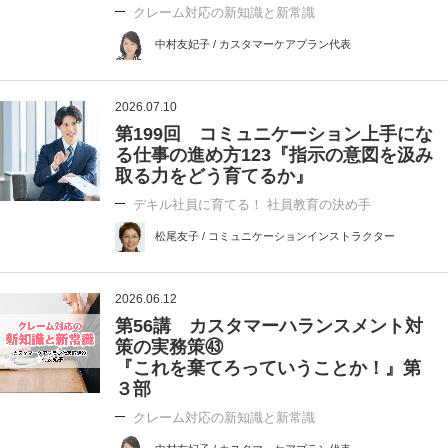
クレーム対応の新知識と新常識
中村友妃子 / カスタマーケアプラン代表
2026.07.10
第199回 コミュニケーション上手にな
る仕事の進め方123『指示の意図を汲み
取る力をどう育てるか』
デキル社員に育てる！ 社員教育の決め手
松尾友子 / コミュニケーションインストラクター
2026.06.12
第56講 カスタマーハランスメント対
策の実務策㊸
『これを棄てろっていうことか！』第
３部
クレーム対応の新知識と新常識