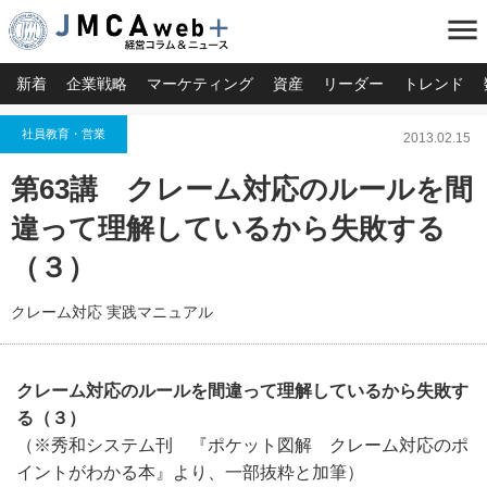
menu
新着
企業戦略
マーケティング
資産
リーダー
トレンド
社員教育・営業
2013.02.15
第63講 クレーム対応のルールを間
違って理解しているから失敗する
（３）
クレーム対応 実践マニュアル
クレーム対応のルールを間違って理解しているから失敗す
る（３）
（※秀和システム刊 『ポケット図解 クレーム対応のポ
イントがわかる本』より、一部抜粋と加筆）