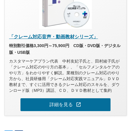
「クレーム対応音声・動画教材シリーズ」
特別割引価格3,300円～75,900円 CD版・DVD版・デジタル
版・USB版
カスタマーケアプラン代表 中村友妃子氏と、田村綾子氏が
「クレーム対応のやり方の基本」、「セルフメンタルケアの
やり方」をわかりやすく解説。業種別のクレーム対応のやり
方から、社員研修用「クレーム対応実践マニュアル」ＤＶＤ
教材まで、すぐに活用できるクレーム対応のスキルを、ダウ
ンロード版（MP3）講話、ＣＤ、ＤＶＤ教材として集約
open_in_new
詳細を見る