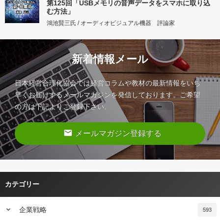
第125回「USBメモリの音声データをスマホに取り込
む方法」
鴻池賢三氏 / オーディオビジュアル機器 評論家
新着情報メール
日本経営合理化協会では経営コラムや教材の最新情報をいち
早くお届けするメールマガジンを発信しております。ご希望
の方は下記よりご登録下さい。
email
メールマガジン登録する
カテゴリー
keyboard_arrow_down
企業戦略
593