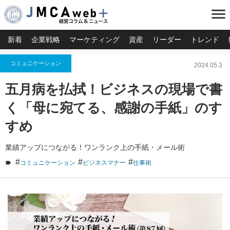
menu
新着
企業戦略
マーケティング
資産
リーダー
トレンド
コミュニケーション
2024.05.3
五月病を払拭！ビジネスの現場で書
く「母に宛てる、感謝の手紙」のす
すめ
業績アップにつながる！ワンランク上の手紙・メール術
#
#
#
コミュニケーション
ビジネスマナー
仕事術