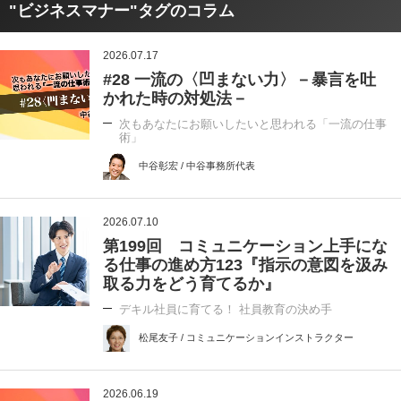
"ビジネスマナー"タグのコラム
2026.07.17
#28 一流の〈凹まない力〉－暴言を吐
かれた時の対処法－
次もあなたにお願いしたいと思われる「一流の仕事
術」
中谷彰宏 / 中谷事務所代表
2026.07.10
第199回 コミュニケーション上手にな
る仕事の進め方123『指示の意図を汲み
取る力をどう育てるか』
デキル社員に育てる！ 社員教育の決め手
松尾友子 / コミュニケーションインストラクター
2026.06.19