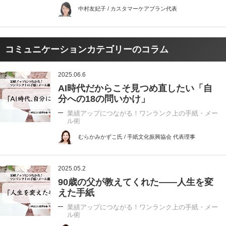
中村友妃子 / カスタマーケアプラン代表
コミュニケーションカテゴリーのコラム
2025.06.6
AI時代だからこそ見つめ直したい「自
分への18の問いかけ」
業績アップにつながる！ワンランク上の手紙・メー
ル術
むらかみかずこ氏 / 手紙文化振興協会 代表理事
2025.05.2
90歳の父が教えてくれた――人生を変
えた手紙
業績アップにつながる！ワンランク上の手紙・メー
ル術