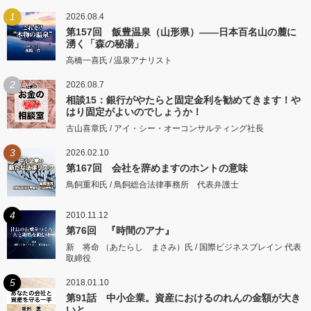
1
2026.08.4
第157回 飯豊温泉（山形県）――日本百名山の麓に
湧く「森の秘湯」
高橋一喜氏 / 温泉アナリスト
2
2026.08.7
相談15：銀行がやたらと固定金利を勧めてきます！や
はり固定がよいのでしょうか！
古山喜章氏 / アイ・シー・オーコンサルティング社長
3
2026.02.10
第167回 会社を辞めますのホントの意味
鳥飼重和氏 / 鳥飼総合法律事務所 代表弁護士
4
2010.11.12
第76回 『時間のアナ』
新 将命 （あたらし まさみ）氏 / 国際ビジネスブレイン 代表
取締役
5
2018.01.10
第91話 中小企業。資産におけるのれんの金額が大き
いと...