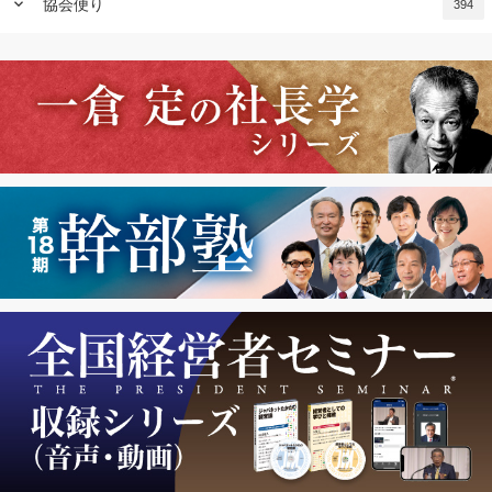
keyboard_arrow_down
協会便り
394