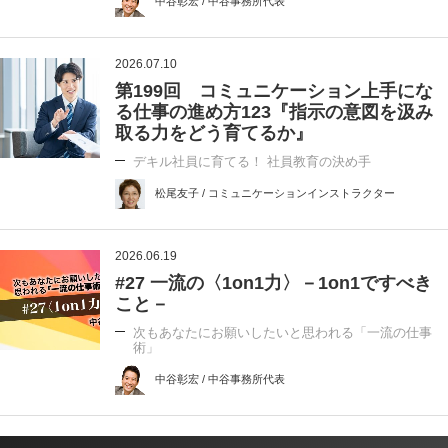
中谷彰宏 / 中谷事務所代表
2026.07.10
第199回 コミュニケーション上手にな
る仕事の進め方123『指示の意図を汲み
取る力をどう育てるか』
デキル社員に育てる！ 社員教育の決め手
松尾友子 / コミュニケーションインストラクター
2026.06.19
#27 一流の〈1on1力〉－1on1ですべき
こと－
次もあなたにお願いしたいと思われる「一流の仕事
術」
中谷彰宏 / 中谷事務所代表