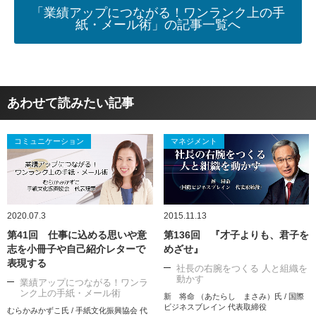
「業績アップにつながる！ワンランク上の手
紙・メール術」の記事一覧へ
あわせて読みたい記事
コミュニケーション
マネジメント
2020.07.3
2015.11.13
第41回 仕事に込める思いや意
第136回 『才子よりも、君子を
志を小冊子や自己紹介レターで
めざせ』
表現する
社長の右腕をつくる 人と組織を
動かす
業績アップにつながる！ワンラ
ンク上の手紙・メール術
新 将命 （あたらし まさみ）氏 / 国際
ビジネスブレイン 代表取締役
むらかみかずこ氏 / 手紙文化振興協会 代