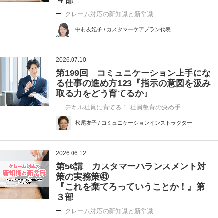
クレーム対応の新知識と新常識
中村友妃子 / カスタマーケアプラン代表
2026.07.10
第199回 コミュニケーション上手にな
る仕事の進め方123『指示の意図を汲み
取る力をどう育てるか』
デキル社員に育てる！ 社員教育の決め手
松尾友子 / コミュニケーションインストラクター
2026.06.12
第56講 カスタマーハランスメント対
策の実務策㊸
『これを棄てろっていうことか！』第
３部
クレーム対応の新知識と新常識