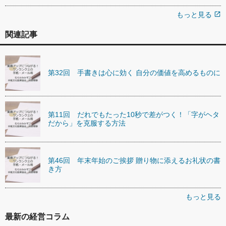
もっと見る
open_in_new
関連記事
第32回 手書きは心に効く 自分の価値を高めるものに
第11回 だれでもたった10秒で差がつく！「字がヘタ
だから」を克服する方法
第46回 年末年始のご挨拶 贈り物に添えるお礼状の書
き方
もっと見る
最新の経営コラム