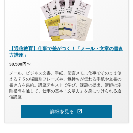
【通信教育】仕事で差がつく！「メール・文章の書き
方講座」
38,500円〜
メール、ビジネス文書、手紙、伝言メモ…仕事でそのまま使
える７５の場面別フレーズや、気持ちが伝わる手紙や文書の
書き方を集約。講座テキストで学び、課題の提出、講師の添
削指導を通じて、仕事の基本「文章力」を身につけられる通
信講座
open_in_new
詳細を見る