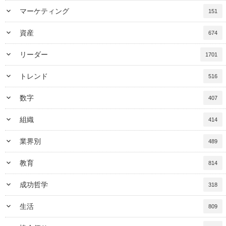
keyboard_arrow_down
マーケティング
151
keyboard_arrow_down
資産
674
keyboard_arrow_down
リーダー
1701
keyboard_arrow_down
トレンド
516
keyboard_arrow_down
数字
407
keyboard_arrow_down
組織
414
keyboard_arrow_down
業界別
489
keyboard_arrow_down
教育
814
keyboard_arrow_down
成功哲学
318
keyboard_arrow_down
生活
809