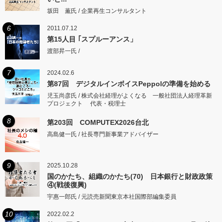
坂田 薫氏 / 企業再生コンサルタント
6
2011.07.12
第15人目 ｢スプルーアンス」
渡部昇一氏 /
7
2024.02.6
第87回 デジタルインボイスPeppolの準備を始める
児玉尚彦氏 / 株式会社経理がよくなる 一般社団法人経理革新
プロジェクト 代表・税理士
8
第203回 COMPUTEX2026台北
高島健一氏 / 社長専門新事業アドバイザー
9
2025.10.28
国のかたち、組織のかたち(70) 日本銀行と財政政策
④(戦後復興)
宇惠一郎氏 / 元読売新聞東京本社国際部編集委員
10
2022.02.2