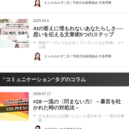
むらかみかずこ氏 / 手紙文化振興協会 代表理事
2025.04.4
AIの答えに埋もれないあなたらしさ──
思いを伝える文章術5つのステップ
業績アップにつながる！ワンランク上の手紙・メー
ル術
むらかみかずこ氏 / 手紙文化振興協会 代表理事
"コミュニケーション"タグのコラム
2026.07.17
#28 一流の〈凹まない力〉－暴言を吐
かれた時の対処法－
次もあなたにお願いしたいと思われる「一流の仕事
術」