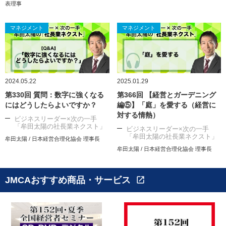
表理事
マネジメント
マネジメント
2024.05.22
2025.01.29
第330回 質問：数字に強くなる
第366回 【経営とガーデニング
にはどうしたらよいですか？
編⑤】「庭」を愛する（経営に
対する情熱）
ビジネスリーダー×次の一手
「牟田太陽の社長業ネクスト」
ビジネスリーダー×次の一手
「牟田太陽の社長業ネクスト」
牟田太陽 / 日本経営合理化協会 理事長
牟田太陽 / 日本経営合理化協会 理事長
JMCAおすすめ商品・サービス
open_in_new