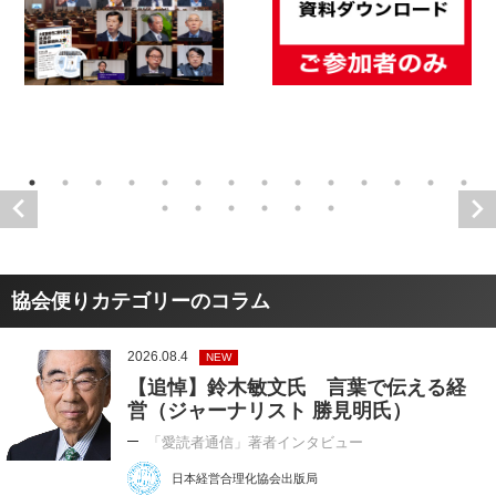
協会便りカテゴリーのコラム
2026.08.4
NEW
【追悼】鈴木敏文氏 言葉で伝える経
営（ジャーナリスト 勝見明氏）
「愛読者通信」著者インタビュー
日本経営合理化協会出版局