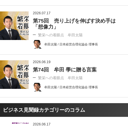
2026.07.17
第75回 売り上げを伸ばす決め手は
「想像力」
繁栄への着眼点 牟田太陽
牟田太陽 / 日本経営合理化協会 理事長
2026.06.19
第74回 牟田 學に贈る言葉
繁栄への着眼点 牟田太陽
牟田太陽 / 日本経営合理化協会 理事長
ビジネス見聞録カテゴリーのコラム
2026.06.17