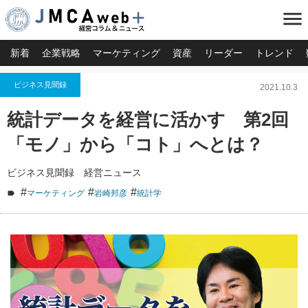
menu
新着
企業戦略
マーケティング
資産
リーダー
トレンド
ビジネス見聞録
2021.10.3
統計データを経営に活かす 第2回
「モノ」から「コト」へとは？
ビジネス見聞録 経営ニュース
#
#
#
マーケティング
岩崎邦彦
統計学