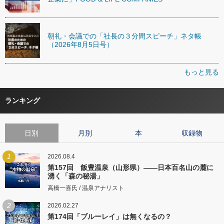
朝礼・会議での「社長の３分間スピーチ」ネタ帳
（2026年8月5日号）
もっと見る
ランキング
日別
月別
本
収録物
1
2026.08.4
第157回 飯豊温泉（山形県）――日本百名山の麓に
湧く「森の秘湯」
高橋一喜氏 / 温泉アナリスト
2
2026.02.27
第174回「ブルーレイ」は無くなるの？