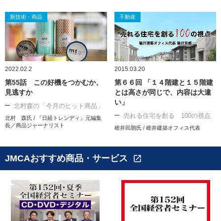
新技術・商品
不動産
2022.02.2
2015.03.20
第55話 この好機をつかむか、
第６６回 「１４階建と１５階建
見逃すか
とは高さが同じで、内容は大違
い」
北村森の「今月のヒット商品」
売れる住宅を創る 100の視点
北村 森氏 / 『日経トレンディ』元編集
長／商品ジャーナリスト
碓井民朗氏 / 碓井建築オフィス代表
JMCAおすすめ商品・サービス
open_in_new