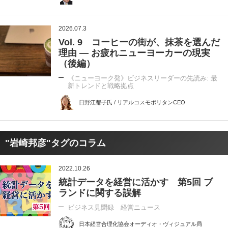
2026.07.3
Vol. 9 コーヒーの街が、抹茶を選んだ
理由 ― お疲れニューヨーカーの現実
（後編）
《ニューヨーク発》ビジネスリーダーの先読み: 最
新トレンドと戦略拠点
日野江都子氏 / リアルコスモポリタンCEO
"岩崎邦彦"タグのコラム
2022.10.26
統計データを経営に活かす 第5回 ブ
ランドに関する誤解
ビジネス見聞録 経営ニュース
日本経営合理化協会オーディオ・ヴィジュアル局