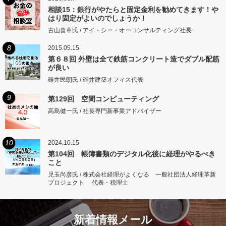
相談15：銀行がやたらと固定金利を勧めてきます！や
はり固定がよいのでしょうか！
古山喜章氏 / アイ・シー・オーコンサルティング社長
8
2015.05.15
第６８回 外壁は全て鉄筋コンクリート造でダブル配筋
が良い
碓井民朗氏 / 碓井建築オフィス代表
9
第129回 空間コンピューティング
高島健一氏 / 社長専門新事業アドバイザー
10
2024.10.15
第104回 帳簿書類のデジタル化後に経理がやるべき
こと
児玉尚彦氏 / 株式会社経理がよくなる 一般社団法人経理革新
プロジェクト 代表・税理士
新着情報メール