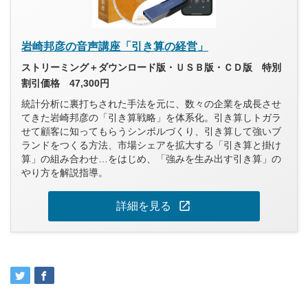
岩崎邦彦の音声講座「引き算の経営」
ストリーミング＋ダウンロード版・ＵＳＢ版・ＣＤ版 特別
割引価格 47,300円
統計分析に裏打ちされた手法を元に、数々の企業を成長させ
てきた岩崎邦彦の「引き算戦略」を体系化。引き算しトガラ
せて顧客に知ってもらうシンボルづくり、引き算して強いブ
ランドをつくる方法、市場シェアを拡大する「引き算と掛け
算」の組み合わせ…をはじめ、「強みを生み出す引き算」の
やり方を解説指導。
open_in_new
詳細を見る