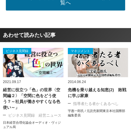
覧へ
あわせて読みたい記事
ビジネス見聞録
マネジメント
2021.09.17
2014.06.24
経営に役立つ「色」の世界〈空
危機を乗り越える知恵(2) 敗戦
間編２〉「空間に色をどう使
に学ぶ家康
う？～社員が働きやすくなる色
指導者たる者かくあるべし
使い～」
宇惠一郎氏 / 元読売新聞東京本社国際部
ビジネス見聞録 経営ニュース
編集委員
日本経営合理化協会オーディオ・ヴィジ
ュアル局