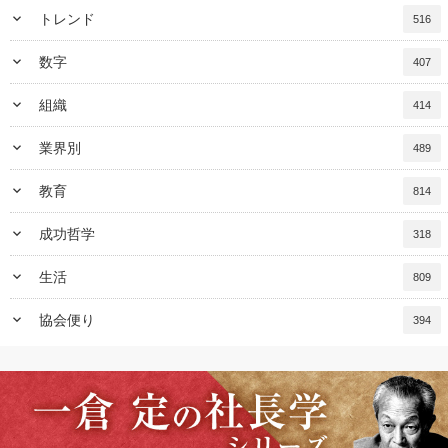
keyboard_arrow_down
トレンド
516
keyboard_arrow_down
数字
407
keyboard_arrow_down
組織
414
keyboard_arrow_down
業界別
489
keyboard_arrow_down
教育
814
keyboard_arrow_down
成功哲学
318
keyboard_arrow_down
生活
809
keyboard_arrow_down
協会便り
394