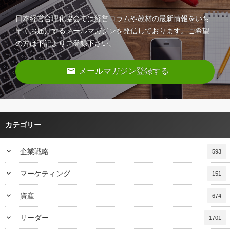
日本経営合理化協会では経営コラムや教材の最新情報をいち
早くお届けするメールマガジンを発信しております。ご希望
の方は下記よりご登録下さい。
email
メールマガジン登録する
カテゴリー
keyboard_arrow_down
企業戦略
593
keyboard_arrow_down
マーケティング
151
keyboard_arrow_down
資産
674
keyboard_arrow_down
リーダー
1701