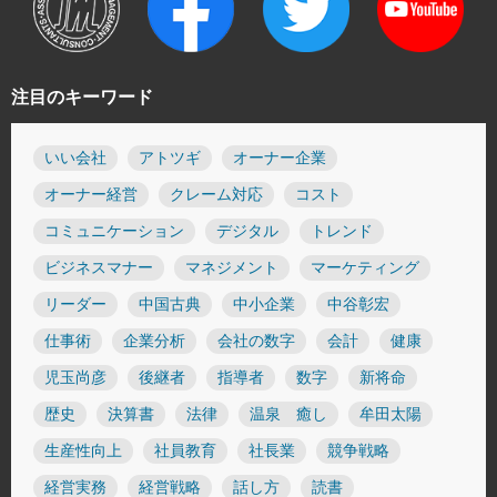
注目のキーワード
いい会社
アトツギ
オーナー企業
オーナー経営
クレーム対応
コスト
コミュニケーション
デジタル
トレンド
ビジネスマナー
マネジメント
マーケティング
リーダー
中国古典
中小企業
中谷彰宏
仕事術
企業分析
会社の数字
会計
健康
児玉尚彦
後継者
指導者
数字
新将命
歴史
決算書
法律
温泉 癒し
牟田太陽
生産性向上
社員教育
社長業
競争戦略
経営実務
経営戦略
話し方
読書