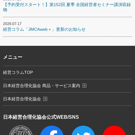
【予約受付スタート！】第152回 夏季 全国経営者セミナー講演収録
物
2026.07.17
経営コラム「JMCAweb＋」更新のお知らせ
メニュー
経営コラムTOP
exit_to_app
日本経営合理化協会 商品・サービス案内
exit_to_app
日本経営合理化協会
日本経営合理化協会
公式WEB/SNS