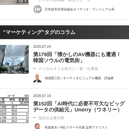
日本経営合理化協会オーディオ・ヴィジュアル局
"マーケティング"タグのコラム
2026.07.24
第179回「懐かしのAV機器にも遭遇！
韓国ソウルの電気街」
デジタルＡＶを味方に！新・仕事術
鴻池賢三氏 / オーディオビジュアル機器 評論家
2026.07.10
第152回「AI時代に必要不可欠なビッグ
データの供給元」Unerry（ウネリー）
深読み企業分析
有賀泰夫 / H&Lリサーチ代表 証券アナリスト