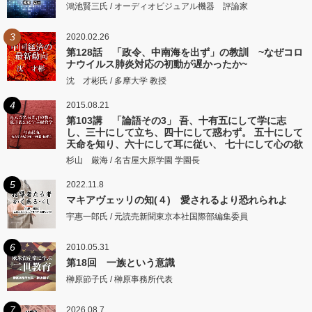
鴻池賢三氏 / オーディオビジュアル機器 評論家
3
2020.02.26
第128話 「政令、中南海を出ず」の教訓 ~なぜコロ
ナウイルス肺炎対応の初動が遅かったか~
沈 才彬氏 / 多摩大学 教授
4
2015.08.21
第103講 「論語その3」 吾、十有五にして学に志
し、三十にして立ち、四十にして惑わず。 五十にして
天命を知り、六十にして耳に従い、 七十にして心の欲
するところに従いて矩をこえず。
杉山 厳海 / 名古屋大原学園 学園長
5
2022.11.8
マキアヴェッリの知(４) 愛されるより恐れられよ
宇惠一郎氏 / 元読売新聞東京本社国際部編集委員
6
2010.05.31
第18回 一族という意識
榊原節子氏 / 榊原事務所代表
7
2026.08.7