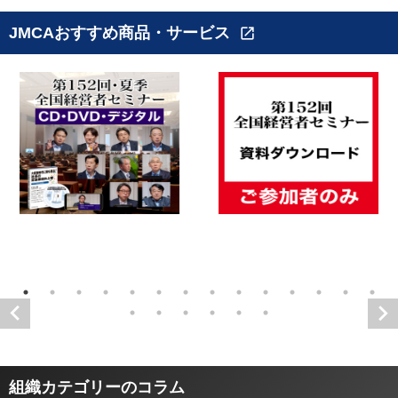
JMCAおすすめ商品・サービス
open_in_new
組織カテゴリーのコラム