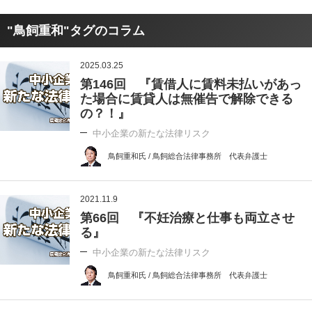
"鳥飼重和"タグのコラム
2025.03.25
第146回 『賃借人に賃料未払いがあっ
た場合に賃貸人は無催告で解除できる
の？！』
中小企業の新たな法律リスク
鳥飼重和氏 / 鳥飼総合法律事務所 代表弁護士
2021.11.9
第66回 『不妊治療と仕事も両立させ
る』
中小企業の新たな法律リスク
鳥飼重和氏 / 鳥飼総合法律事務所 代表弁護士