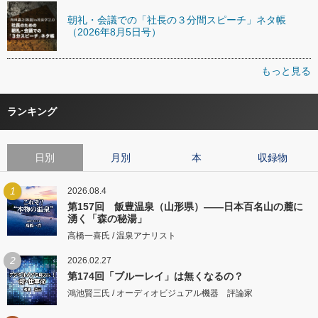
朝礼・会議での「社長の３分間スピーチ」ネタ帳
（2026年8月5日号）
もっと見る
ランキング
日別
月別
本
収録物
1
2026.08.4
第157回 飯豊温泉（山形県）――日本百名山の麓に
湧く「森の秘湯」
高橋一喜氏 / 温泉アナリスト
2
2026.02.27
第174回「ブルーレイ」は無くなるの？
鴻池賢三氏 / オーディオビジュアル機器 評論家