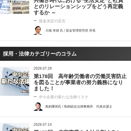
共働き時代における“生活安定”と社員
とのリレーションシップをどう再定義
するか ～
賃金決定の定石
大槻 幸雄 氏 / 賃金管理研究所 所長
採用・法律カテゴリーのコラム
2026.07.28
第178回 高年齢労働者の労働災害防止
を図ることが事業者の努力義務になり
ました！
中小企業の新たな法律リスク
鳥飼重和氏 / 鳥飼総合法律事務所 代表弁護士
2026.07.14