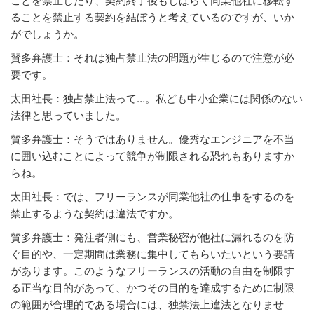
ことを禁止したり、契約終了後もしばらく同業他社に移転す
ることを禁止する契約を結ぼうと考えているのですが、いか
がでしょうか。
賛多弁護士：それは独占禁止法の問題が生じるので注意が必
要です。
太田社長：独占禁止法って…。私ども中小企業には関係のない
法律と思っていました。
賛多弁護士：そうではありません。優秀なエンジニアを不当
に囲い込むことによって競争が制限される恐れもありますか
らね。
太田社長：では、フリーランスが同業他社の仕事をするのを
禁止するような契約は違法ですか。
賛多弁護士：発注者側にも、営業秘密が他社に漏れるのを防
ぐ目的や、一定期間は業務に集中してもらいたいという要請
があります。このようなフリーランスの活動の自由を制限す
る正当な目的があって、かつその目的を達成するために制限
の範囲が合理的である場合には、独禁法上違法となりませ