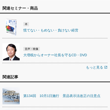
関連セミナー・商品
本
慌てない・もめない・負けない経営
音声・映像
大増税からオーナー社長を守るCD・DVD
もっと見る
open_in_new
関連記事
第134回 10月1日施行 景品表示法改正の注意点