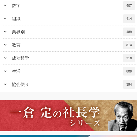
keyboard_arrow_down
数字
407
keyboard_arrow_down
組織
414
keyboard_arrow_down
業界別
489
keyboard_arrow_down
教育
814
keyboard_arrow_down
成功哲学
318
keyboard_arrow_down
生活
809
keyboard_arrow_down
協会便り
394