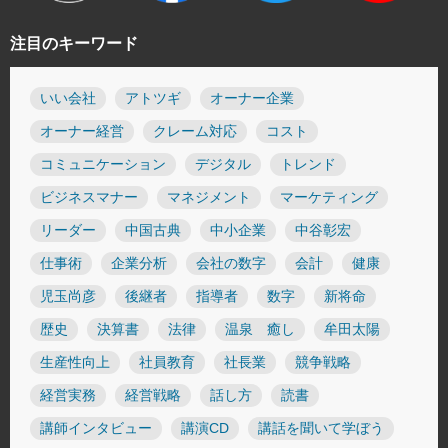
注目のキーワード
いい会社
アトツギ
オーナー企業
オーナー経営
クレーム対応
コスト
コミュニケーション
デジタル
トレンド
ビジネスマナー
マネジメント
マーケティング
リーダー
中国古典
中小企業
中谷彰宏
仕事術
企業分析
会社の数字
会計
健康
児玉尚彦
後継者
指導者
数字
新将命
歴史
決算書
法律
温泉 癒し
牟田太陽
生産性向上
社員教育
社長業
競争戦略
経営実務
経営戦略
話し方
読書
講師インタビュー
講演CD
講話を聞いて学ぼう