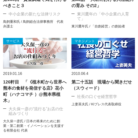
べきこと３
の育み その2」
中小企業の新たな法律リスク
東川鷹年の「中小企業の人育
て」
鳥飼重和氏 / 鳥飼総合法律事務所 代表
弁護士
東川鷹年氏 / 「自創経営」の創始者
サービス
マネジメント
2019.01.16
2010.06.4
126軒目 「《植木町から世界へ
第二十五話 現場から聞きだせ
熊本の食材を発信する店》花小
（スウィード）
町（ハナコマチ ）@熊本県植
社長の口ぐせ経営哲学
木」
上妻英夫氏 / KIプレス代表取締役
大久保一彦の“流行る”お店の仕
組みづくり
大久保一彦氏 / 日本の将来のために創
業・第二創業・イノベーションを支援す
る有限会社 代表