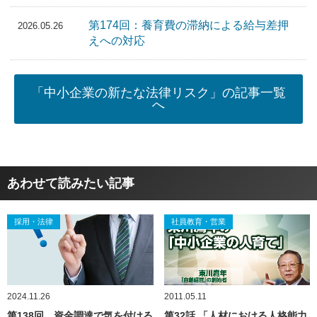
第174回：養育費の滞納による給与差押
2026.05.26
えへの対応
「中小企業の新たな法律リスク」の記事一覧
へ
あわせて読みたい記事
採用・法律
社員教育・営業
2024.11.26
2011.05.11
第138回 資金調達で気を付ける
第32話 「人材における人格能力