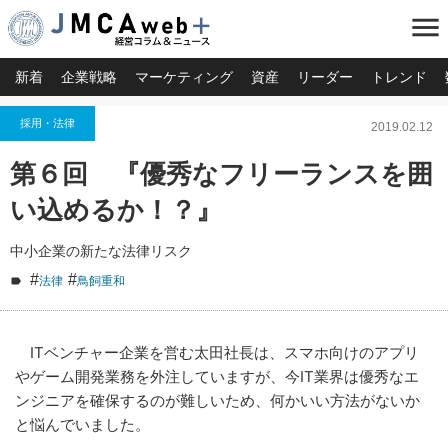
menu
新着
企業戦略
マーケティング
資産
リーダー
トレンド
採用・法律
2019.02.12
第６回 『優秀なフリーランスを囲
い込めるか！？』
中小企業の新たな法律リスク
#
#
法律
鳥飼重和
ITベンチャー企業を営む太田社長は、スマホ向けのアプリ
やゲーム開発業務を外注していますが、今IT業界は優秀なエ
ンジニアを確保するのが難しいため、何かいい方法がないか
と悩んでいました。