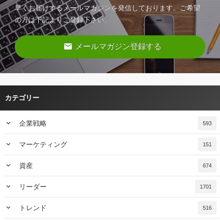
早くお届けするメールマガジンを発信しております。ご希望
の方は下記よりご登録下さい。
email
メールマガジン登録する
カテゴリー
keyboard_arrow_down
企業戦略
593
keyboard_arrow_down
マーケティング
151
keyboard_arrow_down
資産
674
keyboard_arrow_down
リーダー
1701
keyboard_arrow_down
トレンド
516