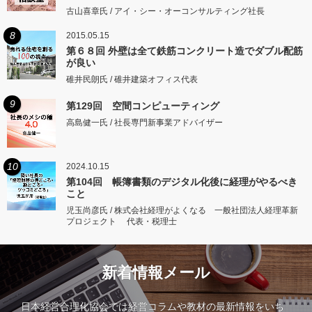
古山喜章氏 / アイ・シー・オーコンサルティング社長
8
2015.05.15
第６８回 外壁は全て鉄筋コンクリート造でダブル配筋
が良い
碓井民朗氏 / 碓井建築オフィス代表
9
第129回 空間コンピューティング
高島健一氏 / 社長専門新事業アドバイザー
10
2024.10.15
第104回 帳簿書類のデジタル化後に経理がやるべき
こと
児玉尚彦氏 / 株式会社経理がよくなる 一般社団法人経理革新
プロジェクト 代表・税理士
新着情報メール
日本経営合理化協会では経営コラムや教材の最新情報をいち