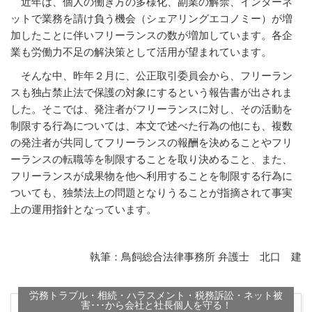
近年は、個人の働き方の多様化、副業の解禁、インターネ
ットで業務を請け負う機会（シェアリングエコノミー）が増
加したことに伴いフリーランスの数が増加しています。各企
業も労働力不足の解決策として活用が望まれています。
そんな中、昨年２月に、公正取引委員会から、フリーラン
スも独占禁止法で保護の対象にするという報告書が出されま
した。そこでは、発注者がフリーランスに対し、その活動を
制限する行為については、本文で述べた行為の他にも、複数
の発注者が共同してフリーランスの報酬を決めることやフリ
ーランスの転職等を制限することを取り決めること、また、
フリーランスが成果物を他へ利用することを制限する行為に
ついても、独禁法上の問題となりうることが指摘されて事実
上の運用指針となっています。
執筆：鳥飼総合法律事務所 弁護士 北口 建
労務トラブル・相続・ハラスメント・税務訴訟・ネット被
害･･･から会社と社長個人を守る！