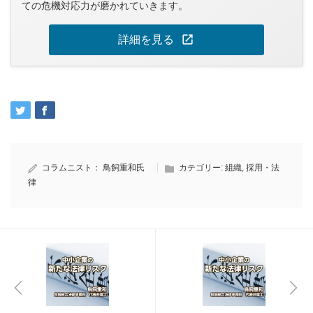
ての危機対応力が磨かれていきます。
open_in_new
詳細を見る
コラムニスト：
鳥飼重和氏
カテゴリー:
組織
,
採用・法
律