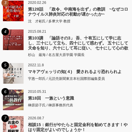
3
2020.02.26
第128話 「政令、中南海を出ず」の教訓 ~なぜコロ
ナウイルス肺炎対応の初動が遅かったか~
沈 才彬氏 / 多摩大学 教授
4
2015.08.21
第103講 「論語その3」 吾、十有五にして学に志
し、三十にして立ち、四十にして惑わず。 五十にして
天命を知り、六十にして耳に従い、 七十にして心の欲
するところに従いて矩をこえず。
杉山 厳海 / 名古屋大原学園 学園長
5
2022.11.8
マキアヴェッリの知(４) 愛されるより恐れられよ
宇惠一郎氏 / 元読売新聞東京本社国際部編集委員
6
2010.05.31
第18回 一族という意識
榊原節子氏 / 榊原事務所代表
7
2026.08.7
相談15：銀行がやたらと固定金利を勧めてきます！や
はり固定がよいのでしょうか！