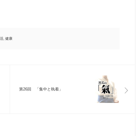
活
,
健康
第26回 「集中と執着」