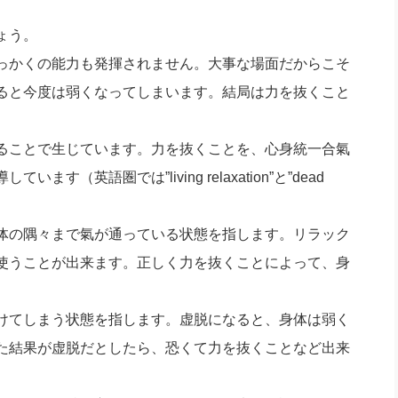
社長のための“全員営業”(30
腕をつくる 人と組織を動かす(200)
銀行交渉はこうしなさい！(12)
高橋一
ょう。
行動科学マネジメント(5)
の社長のビジョン実現道場(10)
っかくの能力も発揮されません。大事な場面だからこそ
ると今度は弱くなってしまいます。結局は力を抜くこと
ることで生じています。力を抜くことを、心身統一合氣
（英語圏では”living relaxation”と”dead
体の隅々まで氣が通っている状態を指します。リラック
使うことが出来ます。正しく力を抜くことによって、身
けてしまう状態を指します。虚脱になると、身体は弱く
た結果が虚脱だとしたら、恐くて力を抜くことなど出来