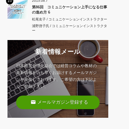
10
2015.08.7
第86回 コミュニケーション上手になる仕事
の進め方 6
松尾友子 / コミュニケーションインストラクター
浦野啓子氏 / コミュニケーションインストラクタ
ー
新着情報メール
日本経営合理化協会では経営コラムや教材の
最新情報をいち早くお届けするメールマガジ
ンを発信しております。ご希望の方は下記よ
りご登録下さい。
email
メールマガジン登録する