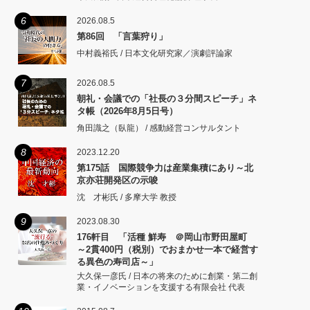
6
2026.08.5
第86回 「言葉狩り」
中村義裕氏 / 日本文化研究家／演劇評論家
7
2026.08.5
朝礼・会議での「社長の３分間スピーチ」ネ
タ帳（2026年8月5日号）
角田識之（臥龍） / 感動経営コンサルタント
8
2023.12.20
第175話 国際競争力は産業集積にあり～北
京亦荘開発区の示唆
沈 才彬氏 / 多摩大学 教授
9
2023.08.30
176軒目 「活種 鮮寿 ＠岡山市野田屋町
～2貫400円（税別）でおまかせ一本で経営す
る異色の寿司店～」
大久保一彦氏 / 日本の将来のために創業・第二創
業・イノベーションを支援する有限会社 代表