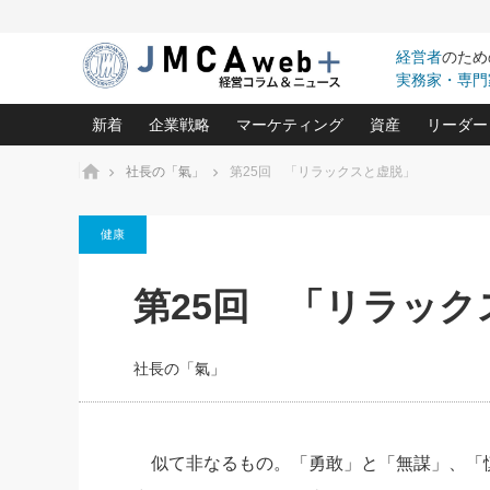
経営者
のため
実務家・専門
新着
企業戦略
マーケティング
資産
リーダー
ホーム
社長の「氣」
第25回 「リラックスと虚脱」
中小企業の「１位づくり」戦略(96)
ネット戦略成功の秘訣 圧倒的に儲か
あなたの会社と資
オンリ
健康
利益を最大化する「業務改善」横田尚哉氏(5)
ビジネスを一瞬で制する！一流グロ
どうなる金融業界
ビジネ
る“社長の戦略印象リスクマネジメント
(446)
強い会社を築く ビジネス・クリニック(240)
中国経済の最新動
第25回 「リラック
ロングセラーの玉手箱(9)
ピョー
2026.08.5
日本レーザー「人を大切にしながら利益を上げ
事業承継の前に
第109話 伝統的産品を21世
(3)
大復活＆快進撃！ユニバーサルスタ
きたいコト(12)
指導者た
に生かし切る！
は(5)
社長の「氣」
武器としてのM&A入門(3)
会社と社長のため
朝礼・
2026.08.5
最高の自分を表現する 成功イメージ戦
社長のための“儲かる通販”戦略視点(151)
深読み企業分析(1
楠木建の
朝礼・会議での「社長の３分間
スピーチ」ネタ帳（2026年8月5
酒井光雄 成功事例に学ぶ繁栄企業の
日号）
継続経営 百話百行(85)
次もあ
似て非なるもの。「勇敢」と「無謀」、「
野田久美子 香港ビジネス成功法(10)
社長の口