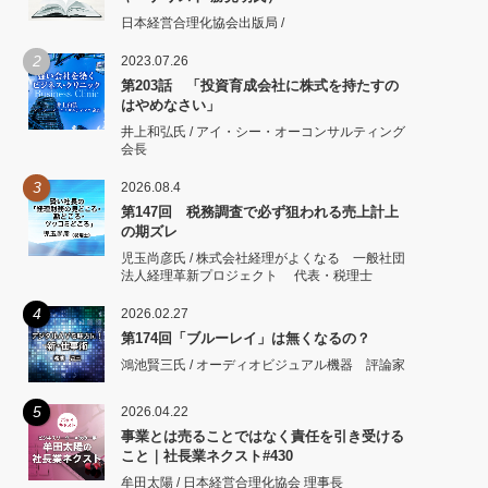
日本経営合理化協会出版局 /
2
2023.07.26
第203話 「投資育成会社に株式を持たすの
はやめなさい」
井上和弘氏 / アイ・シー・オーコンサルティング
会長
3
2026.08.4
第147回 税務調査で必ず狙われる売上計上
の期ズレ
児玉尚彦氏 / 株式会社経理がよくなる 一般社団
法人経理革新プロジェクト 代表・税理士
4
2026.02.27
第174回「ブルーレイ」は無くなるの？
鴻池賢三氏 / オーディオビジュアル機器 評論家
5
2026.04.22
事業とは売ることではなく責任を引き受ける
こと｜社長業ネクスト#430
牟田太陽 / 日本経営合理化協会 理事長