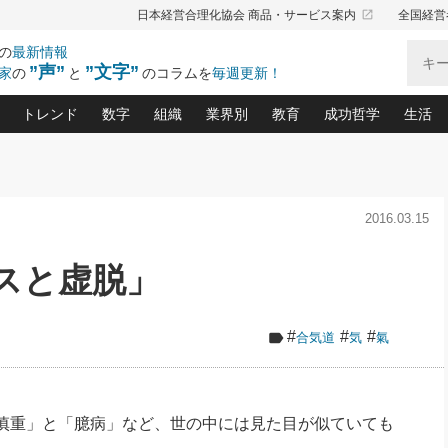
launch
日本経営合理化協会 商品・サービス案内
全国経営
の
最新情報
”声”
”文字”
家
の
と
のコラムを
毎週更新！
トレンド
数字
組織
業界別
教育
成功哲学
生活
る仕組みづくり講座(12)
産を守る一手(171)
ーワンで勝ち残る企業風土づくり(54)
《ニューヨーク発》ビジネスリーダーの先読み: 最新トレンド
オーナー社長の「お金の悩み相談室」(14)
「賃金の誤解」(135)
なぜ、トヨタ式で会社が伸びるのか？(
“出来る”管理職の条件(62)
中国哲学に学ぶ 不
おの
と戦略拠点(9)
(50)
2016.03.15
ーバル経営者は知ってい
(39)
スリーダー×次の一手「牟田太陽の社長業ネクスト」
おカネが残る決算書にするために、やっておきたいこと(
中小企業の新たな法律リスク(178)
売れる住宅を創る 100の視点(100)
あなただからお願いしたいと
令和時代の「社長の
”(9)
「社長の繁盛トレンド通信」(90)
デジ
向(204)
会社を守り抜くための緊急対策(100)
職場の生産性を下げるハラスメントの予防策(1
大久保一彦の“流行る”お店の仕組みづく
クレーム対応 実践マニュアル
先人の名句名言の教
スと虚脱」
トル・F・グジバチの『経営戦略の新常識』(12)
北村森の「今月のヒット商品」(109)
リーダ
2026.08.5
2026.08.5
2
る経営」の極意
、決めておきたい、知っておきたい、やってお
強い決算書の会社はココが違う！(36)
賃金決定の定石(68)
柿内幸夫─社長のための現場改善(174
クレーム対応の新知識と新常
渡部昇一の「日本の
紀
第86回 「言葉狩り」
社長は「能力」の前に「資質」
ジオジャパンの成功要因と
る者かくあるべし(635)
次の売れ筋をつかむ術(102)
ワイ
が大事／社長業ネクスト #445
損益分岐点を下げる、Ｐ／Ｌ不況時代の新戦略(12)
顧客・社員・社会から支持される「ウェルビ
デキル社員に育てる！ 社員
経営に活かす“十八史
#
#
#
合気道
気
氣
の資産管理講座(95)
会議での「社長の３分間スピーチ」ネタ帳(159)
社長のメシの種 4.0(206)
門」(23)
必読
新・会計経営と実学(37)
東川鷹年の「中小企業の人育
略(77)
52)
「経営知になる考え方」(57)
眼と耳
決算書の“見える化”術(12)
業績アップにつながる！ワン
ブランド戦略(39)
なたにお願いしたいと思われる「一流の仕事術」(28)
社長の
慎重」と「臆病」など、世の中には見た目が似ていても
賢い社長の「経理財務の見どころ・勘どころ・ツッコ
欧米資産家に学ぶ二世教育(1
ぐせ経営哲学(100)
ろ」(149)
米国