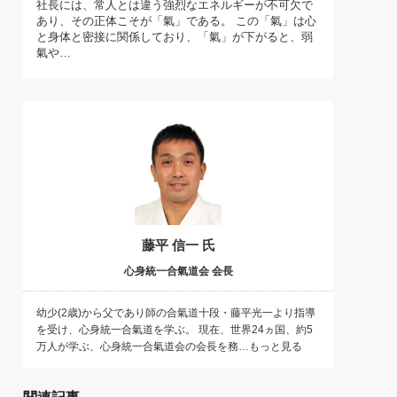
社長には、常人とは違う強烈なエネルギーが不可欠で
)
あり、その正体こそが「氣」である。 この「氣」は心
喜の『これぞ！"本物の温泉"』(157)
と身体と密接に関係しており、「氣」が下がると、弱
氣や…
藤平 信一 氏
心身統一合氣道会 会長
幼少(2歳)から父であり師の合氣道十段・藤平光一より指導
を受け、心身統一合氣道を学ぶ。 現在、世界24ヵ国、約5
万人が学ぶ、心身統一合氣道会の会長を務…もっと見る