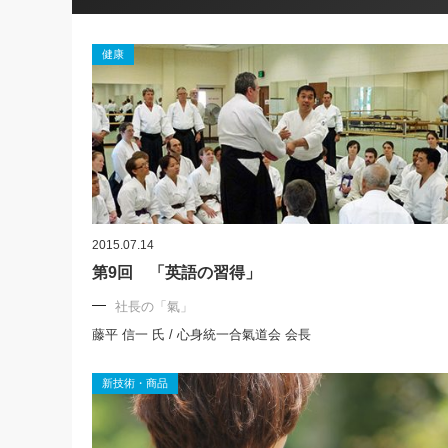
健康
2015.07.14
第9回 「英語の習得」
社長の「氣」
藤平 信一 氏 / 心身統一合氣道会 会長
新技術・商品