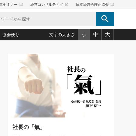
launch
launch
launch
者セミナー
経営コンサルティグ
日本経営合理化協会
search
大
中
協会便り
文字の大きさ
小
5)
況は会社守成の好機(38)
ころ心平の ──社長のための「か・ら・だマネジメント」
「愛読者通信」著者インタビュー(44)
34)
思われる 気配りの達人(127)
人間力の磨き方」(86)
ビジネス見聞録 経営ニュース(100)
タルＡＶを味方に！新・仕事術(180)
0)
り(210)
(92)
え 東洋思想に学ぶ経営学(132)
作間信司の経営無形庵(けいえいむぎょうあん)(166)
ー脳の鍛え方(32)
もっとみる
026.08.4
)
識(57)
指導者たち」(32)
経営セミナー情報局(1)
【追悼】鈴木敏文氏 言葉で伝
ンを楽しむ基礎レッスン(12)
える経営（ジャーナリスト 勝
ーイング経営入
教育の決め手(203)
略”(30)
繁栄への着眼点 牟田太陽(76)
見明氏）
！社長が読むべき今月の4冊(88)
て」(38)
講話を聞いて学ぼう 実学・耳学・磨く「ミミガク」のすすめ
で楽しむ読書術(162)
(7)
ランク上の手紙・メール術(100)
「氣」(30)
社長の「氣」
ミどこ
00)
スポーツ・ビジネスに学ぶ心理学(98)