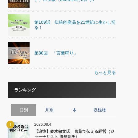
第109話 伝統的産品を21世紀に生かし切
る！
第86回 「言葉狩り」
もっと見る
ランキング
日別
月別
本
収録物
1
2026.08.4
【追悼】鈴木敏文氏 言葉で伝える経営（ジ
ャーナリスト 勝見明氏）