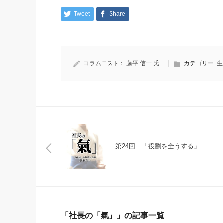
Tweet
Share
コラムニスト：
藤平 信一 氏
カテゴリー:
生
第24回 「役割を全うする」
「社長の「氣」」の記事一覧