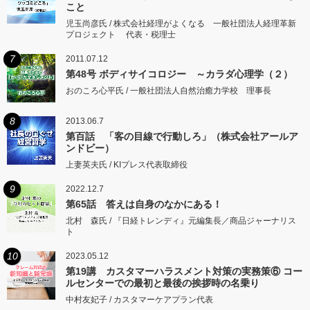
こと
児玉尚彦氏 / 株式会社経理がよくなる 一般社団法人経理革新
プロジェクト 代表・税理士
7
2011.07.12
第48号 ボディサイコロジー ～カラダ心理学（２）
おのころ心平氏 / 一般社団法人自然治癒力学校 理事長
8
2013.06.7
第百話 「客の目線で行動しろ」（株式会社アールア
ンドビー）
上妻英夫氏 / KIプレス代表取締役
9
2022.12.7
第65話 答えは自身のなかにある！
北村 森氏 / 『日経トレンディ』元編集長／商品ジャーナリス
ト
10
2023.05.12
第19講 カスタマーハラスメント対策の実務策⑥ コー
ルセンターでの最初と最後の挨拶時の名乗り
中村友妃子 / カスタマーケアプラン代表