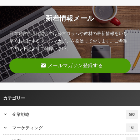
新着情報メール
日本経営合理化協会では経営コラムや教材の最新情報をいち
早くお届けするメールマガジンを発信しております。ご希望
の方は下記よりご登録下さい。
email
メールマガジン登録する
カテゴリー
keyboard_arrow_down
企業戦略
593
keyboard_arrow_down
マーケティング
151