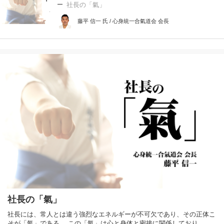
社長の「氣」
藤平 信一 氏 / 心身統一合氣道会 会長
社長の「氣」
社長には、常人とは違う強烈なエネルギーが不可欠であり、その正体こ
そが「氣」である。 この「氣」は心と身体と密接に関係しており、