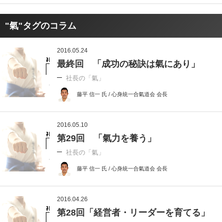
"氣"タグのコラム
2016.05.24
最終回 「成功の秘訣は氣にあり」
社長の「氣」
藤平 信一 氏 / 心身統一合氣道会 会長
2016.05.10
第29回 「氣力を養う」
社長の「氣」
藤平 信一 氏 / 心身統一合氣道会 会長
2016.04.26
第28回「経営者・リーダーを育てる」