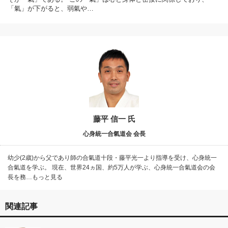
「氣」が下がると、弱氣や…
藤平 信一 氏
心身統一合氣道会 会長
幼少(2歳)から父であり師の合氣道十段・藤平光一より指導を受け、心身統一
合氣道を学ぶ。 現在、世界24ヵ国、約5万人が学ぶ、心身統一合氣道会の会
長を務…もっと見る
関連記事