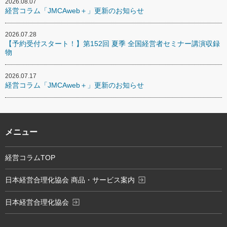
2026.08.07
経営コラム「JMCAweb＋」更新のお知らせ
2026.07.28
【予約受付スタート！】第152回 夏季 全国経営者セミナー講演収録
物
2026.07.17
経営コラム「JMCAweb＋」更新のお知らせ
メニュー
経営コラムTOP
exit_to_app
日本経営合理化協会 商品・サービス案内
exit_to_app
日本経営合理化協会