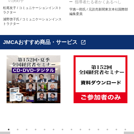
の決め手
指導者たる者かくあるべし
松尾友子 / コミュニケーションインスト
宇惠一郎氏 / 元読売新聞東京本社国際部
ラクター
編集委員
浦野啓子氏 / コミュニケーションインス
トラクター
JMCAおすすめ商品・サービス
open_in_new