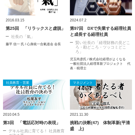
2016.03.15
2024.07.2
第25回 「リラックスと虚脱」
第97回 DXで失業する経理社員
と成長する経理社員
社長の「氣」
賢い社長の「経理財務の見どこ
藤平 信一 氏 / 心身統一合氣道会 会長
ろ・勘どころ・ツッコミどこ
ろ」
児玉尚彦氏 / 株式会社経理がよくなる
一般社団法人経理革新プロジェクト 代
表・税理士
社員教育・営業
マネジメント
2010.04.5
2021.11.30
第3回 「電話応対時の表現」
挑戦の決断(47) 体制革新(平清
盛 上)
デキル社員に育てる！ 社員教育