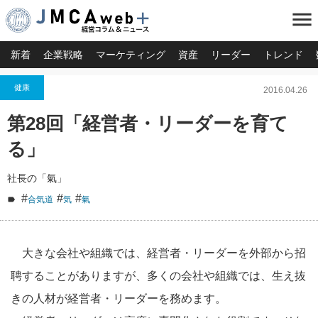
menu
新着
企業戦略
マーケティング
資産
リーダー
トレンド
健康
2016.04.26
第28回「経営者・リーダーを育て
る」
社長の「氣」
#
#
#
合気道
気
氣
大きな会社や組織では、経営者・リーダーを外部から招
聘することがありますが、多くの会社や組織では、生え抜
きの人材が経営者・リーダーを務めます。