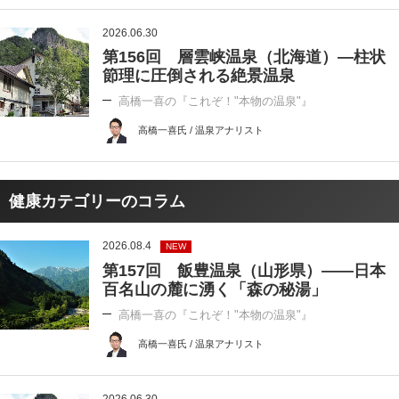
2026.06.30
第156回 層雲峡温泉（北海道）―柱状
節理に圧倒される絶景温泉
高橋一喜の『これぞ！"本物の温泉"』
高橋一喜氏 / 温泉アナリスト
健康カテゴリーのコラム
2026.08.4
NEW
第157回 飯豊温泉（山形県）――日本
百名山の麓に湧く「森の秘湯」
高橋一喜の『これぞ！"本物の温泉"』
高橋一喜氏 / 温泉アナリスト