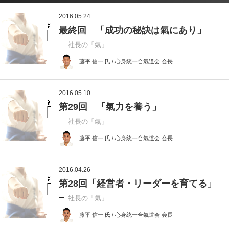
2016.05.24
最終回 「成功の秘訣は氣にあり」
社長の「氣」
藤平 信一 氏 / 心身統一合氣道会 会長
2016.05.10
第29回 「氣力を養う」
社長の「氣」
藤平 信一 氏 / 心身統一合氣道会 会長
2016.04.26
第28回「経営者・リーダーを育てる」
社長の「氣」
藤平 信一 氏 / 心身統一合氣道会 会長