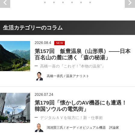
生活カテゴリーのコラム
2026.08.4
NEW
第157回 飯豊温泉（山形県）――日本
百名山の麓に湧く「森の秘湯」
高橋一喜の『これぞ！"本物の温泉"』
高橋一喜氏 / 温泉アナリスト
2026.07.24
第179回「懐かしのAV機器にも遭遇！
韓国ソウルの電気街」
デジタルＡＶを味方に！新・仕事術
鴻池賢三氏 / オーディオビジュアル機器 評論家