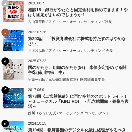
2
2026.08.7
相談15：銀行がやたらと固定金利を勧めてきます！や
はり固定がよいのでしょうか！
古山喜章氏 / アイ・シー・オーコンサルティング社長
3
2023.07.26
第203話 「投資育成会社に株式を持たすのはやめな
さい」
井上和弘氏 / アイ・シー・オーコンサルティング 会長
4
2025.07.22
国のかたち、組織のかたち(56) 米価安定をめぐる闘
争②(徳川吉宗 中)
宇惠一郎氏 / 元読売新聞東京本社国際部編集委員
5
2017.06.9
第78回《二宮尊徳翁》に再び空前のスポットライト！
～ミュージカル「KINJIRO!」・記念館開館・銅像も復
活～
西川りゅうじん氏 / マーケティング コンサルタント
6
2024.10.15
第104回 帳簿書類のデジタル化後に経理がやるべき