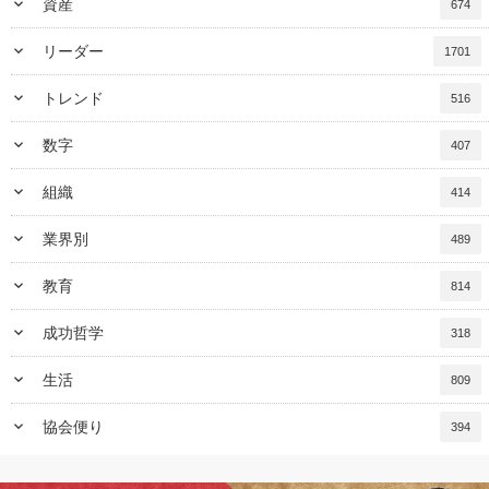
keyboard_arrow_down
資産
674
keyboard_arrow_down
リーダー
1701
keyboard_arrow_down
トレンド
516
keyboard_arrow_down
数字
407
keyboard_arrow_down
組織
414
keyboard_arrow_down
業界別
489
keyboard_arrow_down
教育
814
keyboard_arrow_down
成功哲学
318
keyboard_arrow_down
生活
809
keyboard_arrow_down
協会便り
394