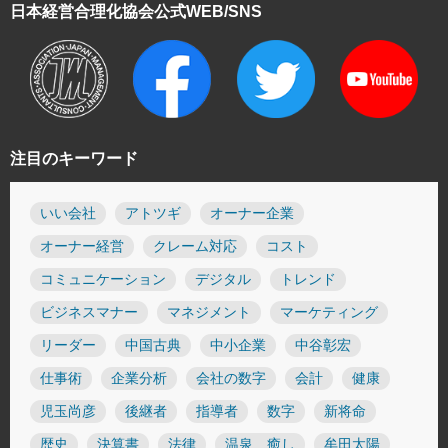
日本経営合理化協会
公式WEB/SNS
注目のキーワード
いい会社
アトツギ
オーナー企業
オーナー経営
クレーム対応
コスト
コミュニケーション
デジタル
トレンド
ビジネスマナー
マネジメント
マーケティング
リーダー
中国古典
中小企業
中谷彰宏
仕事術
企業分析
会社の数字
会計
健康
児玉尚彦
後継者
指導者
数字
新将命
歴史
決算書
法律
温泉 癒し
牟田太陽