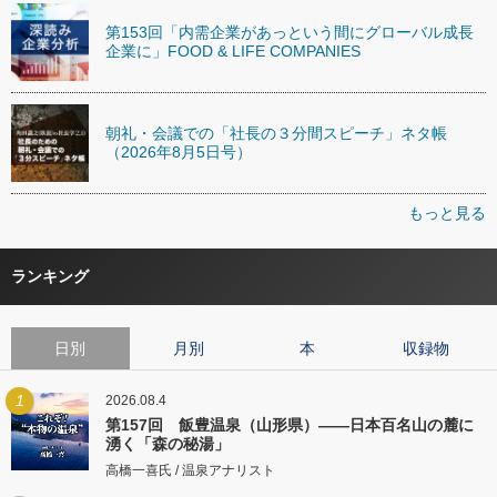
第153回「内需企業があっという間にグローバル成長
企業に」FOOD & LIFE COMPANIES
朝礼・会議での「社長の３分間スピーチ」ネタ帳
（2026年8月5日号）
もっと見る
ランキング
日別
月別
本
収録物
1
2026.08.4
第157回 飯豊温泉（山形県）――日本百名山の麓に
湧く「森の秘湯」
高橋一喜氏 / 温泉アナリスト