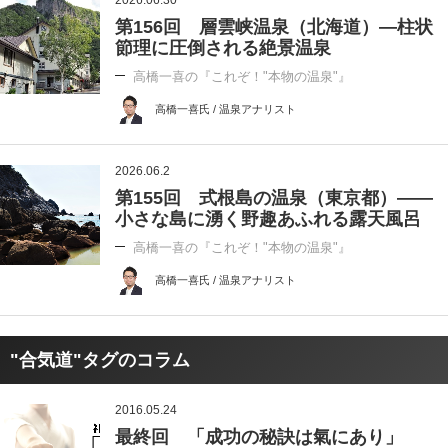
2026.06.30
第156回 層雲峡温泉（北海道）―柱状
節理に圧倒される絶景温泉
高橋一喜の『これぞ！"本物の温泉"』
高橋一喜氏 / 温泉アナリスト
2026.06.2
第155回 式根島の温泉（東京都）――
小さな島に湧く野趣あふれる露天風呂
高橋一喜の『これぞ！"本物の温泉"』
高橋一喜氏 / 温泉アナリスト
"合気道"タグのコラム
2016.05.24
最終回 「成功の秘訣は氣にあり」