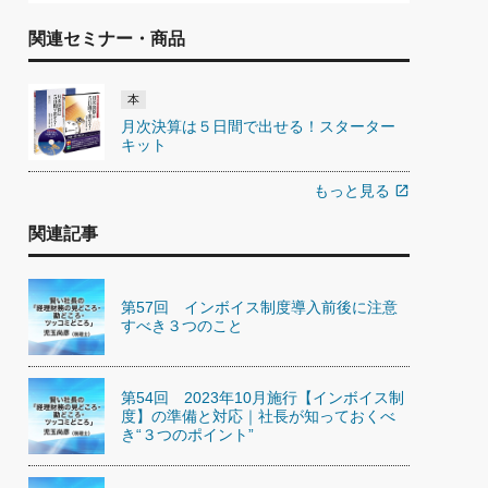
関連セミナー・商品
本
月次決算は５日間で出せる！スターター
キット
もっと見る
open_in_new
関連記事
第57回 インボイス制度導入前後に注意
すべき３つのこと
第54回 2023年10月施行【インボイス制
度】の準備と対応｜社長が知っておくべ
き“３つのポイント”