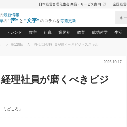
launch
日本経営合理化協会 商品・サービス案内
全国経営
の
最新情報
”声”
”文字”
家
の
と
のコラムを
毎週更新！
トレンド
数字
組織
業界別
教育
成功哲学
生活
ろ」
第128回 ＡＩ時代に経理社員が磨くべきビジネススキル
る仕組みづくり講座(12)
産を守る一手(171)
ーワンで勝ち残る企業風土づくり(54)
《ニューヨーク発》ビジネスリーダーの先読み: 最新トレンド
オーナー社長の「お金の悩み相談室」(14)
「賃金の誤解」(135)
なぜ、トヨタ式で会社が伸びるのか？(
“出来る”管理職の条件(62)
中国哲学に学ぶ 不
おの
と戦略拠点(9)
(50)
2025.10.17
ーバル経営者は知ってい
(39)
スリーダー×次の一手「牟田太陽の社長業ネクスト」
おカネが残る決算書にするために、やっておきたいこと(
中小企業の新たな法律リスク(178)
売れる住宅を創る 100の視点(100)
あなただからお願いしたいと
令和時代の「社長の
”(9)
「社長の繁盛トレンド通信」(90)
デジ
向(204)
会社を守り抜くための緊急対策(100)
職場の生産性を下げるハラスメントの予防策(1
大久保一彦の“流行る”お店の仕組みづく
クレーム対応 実践マニュアル
先人の名句名言の教
に経理社員が磨くべきビジ
トル・F・グジバチの『経営戦略の新常識』(12)
北村森の「今月のヒット商品」(109)
リーダ
2026.08.5
2026.08.5
2
る経営」の極意
、決めておきたい、知っておきたい、やってお
強い決算書の会社はココが違う！(36)
賃金決定の定石(68)
柿内幸夫─社長のための現場改善(174
クレーム対応の新知識と新常
渡部昇一の「日本の
紀
第86回 「言葉狩り」
社長は「能力」の前に「資質」
ジオジャパンの成功要因と
る者かくあるべし(635)
次の売れ筋をつかむ術(102)
ワイ
が大事／社長業ネクスト #445
損益分岐点を下げる、Ｐ／Ｌ不況時代の新戦略(12)
顧客・社員・社会から支持される「ウェルビ
デキル社員に育てる！ 社員
経営に活かす“十八史
の資産管理講座(95)
会議での「社長の３分間スピーチ」ネタ帳(159)
社長のメシの種 4.0(206)
門」(23)
必読
新・会計経営と実学(37)
東川鷹年の「中小企業の人育
略(77)
52)
「経営知になる考え方」(57)
眼と耳
コミどころ」
決算書の“見える化”術(12)
業績アップにつながる！ワン
ブランド戦略(39)
なたにお願いしたいと思われる「一流の仕事術」(28)
社長の
賢い社長の「経理財務の見どころ・勘どころ・ツッコ
欧米資産家に学ぶ二世教育(1
ぐせ経営哲学(100)
ろ」(149)
米国