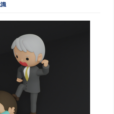
社長のための“全員営業”(30
意識
腕をつくる 人と組織を動かす(200)
銀行交渉はこうしなさい！(12)
高橋一
行動科学マネジメント(5)
の社長のビジョン実現道場(10)