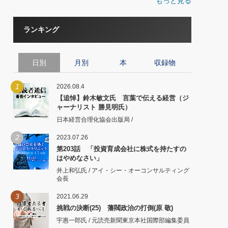
もっと見る
ランキング
日別
月別
本
収録物
1
2026.08.4
【追悼】鈴木敏文氏 言葉で伝える経営（ジ
ャーナリスト 勝見明氏）
日本経営合理化協会出版局 /
2
2023.07.26
第203話 「投資育成会社に株式を持たすの
はやめなさい」
井上和弘氏 / アイ・シー・オーコンサルティング
会長
3
2021.06.29
挑戦の決断(25) 藩閥政治の打倒(原 敬)
宇惠一郎氏 / 元読売新聞東京本社国際部編集委員