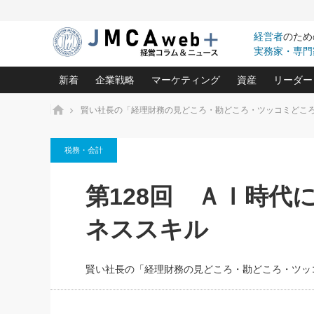
経営者
のため
実務家・専門
新着
企業戦略
マーケティング
資産
リーダー
ホーム
賢い社長の「経理財務の見どころ・勘どころ・ツッコミどこ
中小企業の「１位づくり」戦略(96)
ネット戦略成功の秘訣 圧倒的に儲か
あなたの会社と資
オンリ
税務・会計
利益を最大化する「業務改善」横田尚哉氏(5)
ビジネスを一瞬で制する！一流グロ
どうなる金融業界
ビジネ
る“社長の戦略印象リスクマネジメント
(446)
強い会社を築く ビジネス・クリニック(240)
中国経済の最新動
第128回 ＡＩ時代
ロングセラーの玉手箱(9)
ピョー
2026.08.5
日本レーザー「人を大切にしながら利益を上げ
事業承継の前に
第109話 伝統的産品を21世
(3)
大復活＆快進撃！ユニバーサルスタ
きたいコト(12)
指導者た
ネススキル
に生かし切る！
は(5)
武器としてのM&A入門(3)
会社と社長のため
朝礼・
2026.08.5
最高の自分を表現する 成功イメージ戦
社長のための“儲かる通販”戦略視点(151)
深読み企業分析(1
楠木建の
朝礼・会議での「社長の３分間
賢い社長の「経理財務の見どころ・勘どころ・ツッ
スピーチ」ネタ帳（2026年8月5
酒井光雄 成功事例に学ぶ繁栄企業の
日号）
継続経営 百話百行(85)
次もあ
野田久美子 香港ビジネス成功法(10)
社長の口