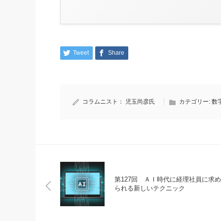
Tweet
Share
コラムニスト：
児玉尚彦氏
カテゴリー:
数
第127回 ＡＩ時代に経理社員に求め
られる新しいテクニック