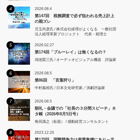
4
2026.08.4
第147回 税務調査で必ず狙われる売上計上
の期ズレ
児玉尚彦氏 / 株式会社経理がよくなる 一般社団
法人経理革新プロジェクト 代表・税理士
5
2026.02.27
第174回「ブルーレイ」は無くなるの？
鴻池賢三氏 / オーディオビジュアル機器 評論家
6
2026.08.5
第86回 「言葉狩り」
中村義裕氏 / 日本文化研究家／演劇評論家
7
2026.08.5
朝礼・会議での「社長の３分間スピーチ」ネ
タ帳（2026年8月5日号）
角田識之（臥龍） / 感動経営コンサルタント
8
2023.12.20
第175話 国際競争力は産業集積にあり～北