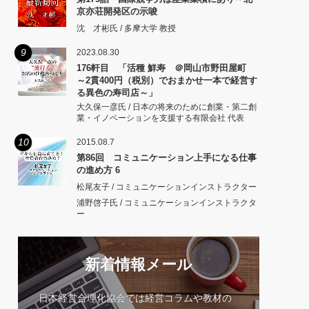
京亦荘開発区の示唆
沈 才彬氏 / 多摩大学 教授
9
2023.08.30
176軒目 「活種 鮮寿 ＠岡山市野田屋町
～2貫400円（税別）でおまかせ一本で経営す
る異色の寿司店～」
大久保一彦氏 / 日本の将来のために創業・第二創
業・イノベーションを支援する有限会社 代表
10
2015.08.7
第86回 コミュニケーション上手になる仕事
の進め方 6
松尾友子 / コミュニケーションインストラクター
浦野啓子氏 / コミュニケーションインストラクタ
ー
新着情報メール
日本経営合理化協会では経営コラムや教材の