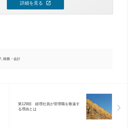
open_in_new
詳細を見る
字
,
税務・会計
第129回 経理社員が管理職を敬遠す
る理由とは