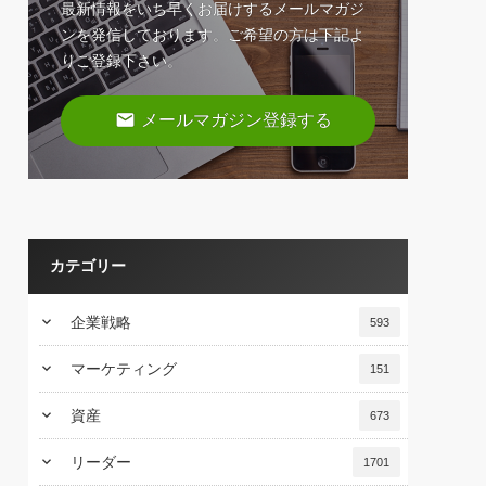
最新情報をいち早くお届けするメールマガジ
ンを発信しております。ご希望の方は下記よ
りご登録下さい。
email
メールマガジン登録する
カテゴリー
keyboard_arrow_down
企業戦略
593
keyboard_arrow_down
マーケティング
151
keyboard_arrow_down
資産
673
keyboard_arrow_down
リーダー
1701