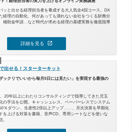
タート！経理担当者の実力を上げるオンライン実務講座
パッと出せる経理担当者を養成する大人気全4回コース。DX
た経理の自動化、何があっても潰れない会社をつくる財務分
、補助金申請…など時代が求める経理の基礎実務を徹底指導
open_in_new
詳細を見る
で出せる！スターターキット
ザックリでいいから毎月5日には見たい」を実現する最強の
以上、20年以上にわたりコンサルティングで指導してきた児玉
化の手法を公開。キャッシュレス、ペーパーレスでシステム
50％ダウン、生産性2倍以上アップ……、月次決算を早期化
ドを上げる対策を書籍、音声CD、専用シートなどを使いな
説。