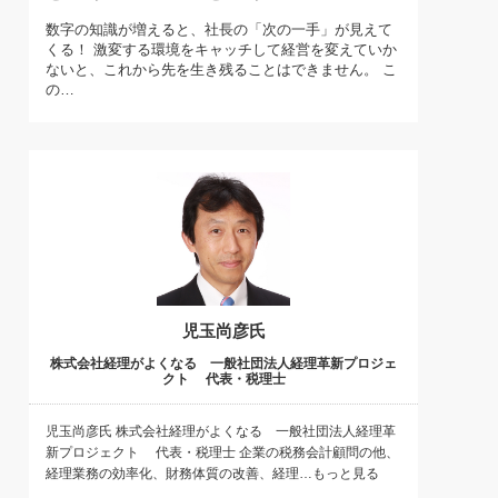
)
数字の知識が増えると、社長の「次の一手」が見えて
喜の『これぞ！"本物の温泉"』(157)
くる！ 激変する環境をキャッチして経営を変えていか
ないと、これから先を生き残ることはできません。 こ
の…
児玉尚彦氏
株式会社経理がよくなる 一般社団法人経理革新プロジェ
クト 代表・税理士
児玉尚彦氏 株式会社経理がよくなる 一般社団法人経理革
新プロジェクト 代表・税理士 企業の税務会計顧問の他、
経理業務の効率化、財務体質の改善、経理…もっと見る