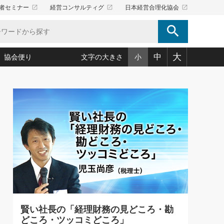
launch
launch
launch
者セミナー
経営コンサルティグ
日本経営合理化協会
search
大
中
協会便り
文字の大きさ
小
5)
況は会社守成の好機(38)
ころ心平の ──社長のための「か・ら・だマネジメント」
「愛読者通信」著者インタビュー(44)
34)
思われる 気配りの達人(127)
人間力の磨き方」(86)
ビジネス見聞録 経営ニュース(100)
タルＡＶを味方に！新・仕事術(180)
0)
り(210)
(92)
え 東洋思想に学ぶ経営学(132)
作間信司の経営無形庵(けいえいむぎょうあん)(166)
ー脳の鍛え方(32)
もっとみる
026.08.4
)
識(57)
指導者たち」(32)
経営セミナー情報局(1)
【追悼】鈴木敏文氏 言葉で伝
ンを楽しむ基礎レッスン(12)
える経営（ジャーナリスト 勝
ーイング経営入
教育の決め手(203)
略”(30)
繁栄への着眼点 牟田太陽(76)
見明氏）
！社長が読むべき今月の4冊(88)
て」(38)
講話を聞いて学ぼう 実学・耳学・磨く「ミミガク」のすすめ
で楽しむ読書術(162)
(7)
ランク上の手紙・メール術(100)
「氣」(30)
賢い社長の「経理財務の見どころ・勘
ミどこ
00)
どころ・ツッコミどころ」
スポーツ・ビジネスに学ぶ心理学(98)