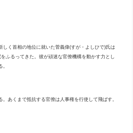
しく首相の地位に就いた菅義偉(すが・よしひで)氏は
配をふるってきた。彼が頑迷な官僚機構を動かす力とし
る。
る。あくまで抵抗する官僚は人事権を行使して飛ばす。