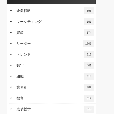
keyboard_arrow_down
企業戦略
593
keyboard_arrow_down
マーケティング
151
keyboard_arrow_down
資産
674
keyboard_arrow_down
リーダー
1701
keyboard_arrow_down
トレンド
516
keyboard_arrow_down
数字
407
keyboard_arrow_down
組織
414
keyboard_arrow_down
業界別
489
keyboard_arrow_down
教育
814
keyboard_arrow_down
成功哲学
318