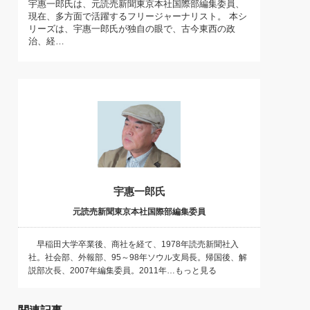
宇惠一郎氏は、元読売新聞東京本社国際部編集委員、
)
現在、多方面で活躍するフリージャーナリスト。 本シ
喜の『これぞ！"本物の温泉"』(157)
リーズは、宇惠一郎氏が独自の眼で、古今東西の政
治、経…
宇惠一郎氏
元読売新聞東京本社国際部編集委員
早稲田大学卒業後、商社を経て、1978年読売新聞社入
社。社会部、外報部、95～98年ソウル支局長。帰国後、解
説部次長、2007年編集委員。2011年…もっと見る