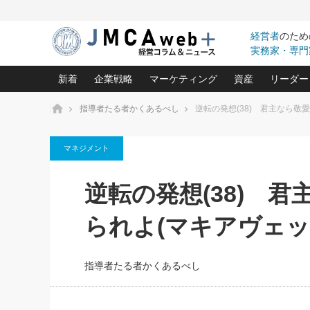
経営者
のため
実務家・専門
新着
企業戦略
マーケティング
資産
リーダー
ホーム
指導者たる者かくあるべし
逆転の発想(38) 君主なら敬
中小企業の「１位づくり」戦略(96)
ネット戦略成功の秘訣 圧倒的に儲か
あなたの会社と資
オンリ
マネジメント
利益を最大化する「業務改善」横田尚哉氏(5)
ビジネスを一瞬で制する！一流グロ
どうなる金融業界
ビジネ
る“社長の戦略印象リスクマネジメント
(446)
強い会社を築く ビジネス・クリニック(240)
中国経済の最新動
逆転の発想(38) 
ロングセラーの玉手箱(9)
ピョー
2026.08.7
2026.08.7
日本レーザー「人を大切にしながら利益を上げ
事業承継の前に
相談15：銀行がやたらと固定金
第153回「内需企業があっと
(3)
大復活＆快進撃！ユニバーサルスタ
きたいコト(12)
指導者た
られよ(マキアヴェッ
利を勧めてきます！やはり固定
う間にグローバル成長企業に
は(5)
がよいのでしょうか！
FOOD & LIFE COMPANIES
武器としてのM&A入門(3)
会社と社長のため
朝礼・
最高の自分を表現する 成功イメージ戦
社長のための“儲かる通販”戦略視点(151)
深読み企業分析(1
楠木建の
指導者たる者かくあるべし
酒井光雄 成功事例に学ぶ繁栄企業の
継続経営 百話百行(85)
次もあ
野田久美子 香港ビジネス成功法(10)
社長の口