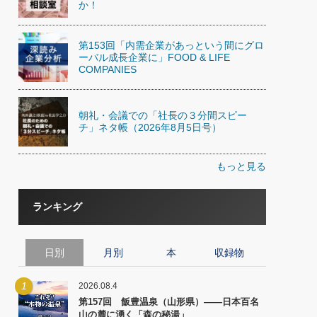
か！
第153回「内需企業があっという間にグロ
ーバル成長企業に」FOOD & LIFE
COMPANIES
朝礼・会議での「社長の３分間スピー
チ」ネタ帳（2026年8月5日号）
もっと見る
ランキング
日別
月別
本
収録物
1
2026.08.4
第157回 飯豊温泉（山形県）――日本百名
山の麓に湧く「森の秘湯」