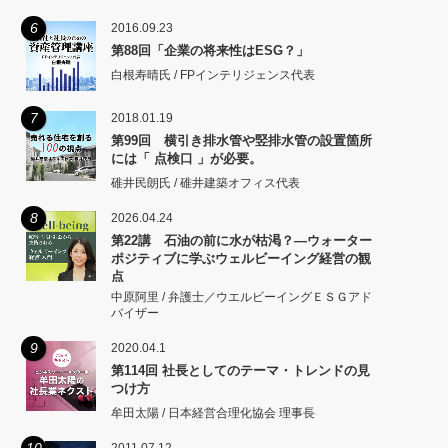
矩をこえず。
6
2016.09.23
第88回「企業の将来性はESG？」
白根寿晴氏 / FPインテリジェンス代表
7
2018.01.19
第99回 横引き排水管や竪排水管の設置箇所
には「 点検口 」が必要。
碓井民朗氏 / 碓井建築オフィス代表
8
2026.04.24
第22講 石油の前に水が枯渇？―ウォーター
ポジティブに学ぶウェルビーイング経営の観
点
中原阿里 / 弁護士／ウエルビーイングＥＳＧアド
バイザー
9
2020.04.1
第114回 社長としてのテーマ・トレンドの見
つけ方
牟田太陽 / 日本経営合理化協会 理事長