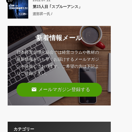
10
2011.07.12
第15人目 ｢スプルーアンス」
渡部昇一氏 /
新着情報メール
日本経営合理化協会では経営コラムや教材の
最新情報をいち早くお届けするメールマガジ
ンを発信しております。ご希望の方は下記よ
りご登録下さい。
email
メールマガジン登録する
カテゴリー