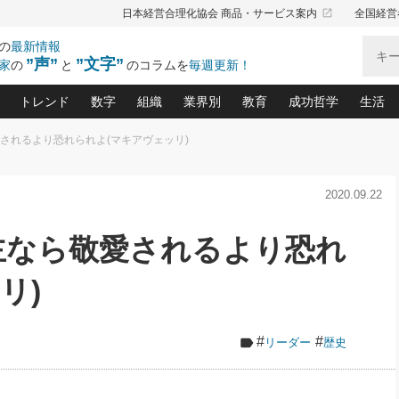
launch
日本経営合理化協会 商品・サービス案内
全国経営
の
最新情報
”声”
”文字”
家
の
と
のコラムを
毎週更新！
トレンド
数字
組織
業界別
教育
成功哲学
生活
愛されるより恐れられよ(マキアヴェッリ)
る仕組みづくり講座(12)
産を守る一手(171)
ーワンで勝ち残る企業風土づくり(54)
《ニューヨーク発》ビジネスリーダーの先読み: 最新トレンド
オーナー社長の「お金の悩み相談室」(15)
「賃金の誤解」(135)
なぜ、トヨタ式で会社が伸びるのか？(
“出来る”管理職の条件(62)
中国哲学に学ぶ 不
おの
と戦略拠点(9)
(50)
2020.09.22
ーバル経営者は知ってい
(39)
スリーダー×次の一手「牟田太陽の社長業ネクスト」
おカネが残る決算書にするために、やっておきたいこと(
中小企業の新たな法律リスク(178)
売れる住宅を創る 100の視点(100)
あなただからお願いしたいと
令和時代の「社長の
”(9)
「社長の繁盛トレンド通信」(90)
デジ
向(204)
会社を守り抜くための緊急対策(100)
職場の生産性を下げるハラスメントの予防策(1
大久保一彦の“流行る”お店の仕組みづく
クレーム対応 実践マニュアル
先人の名句名言の教
君主なら敬愛されるより恐れ
トル・F・グジバチの『経営戦略の新常識』(12)
北村森の「今月のヒット商品」(109)
リーダ
2026.08.5
2
る経営」の極意
、決めておきたい、知っておきたい、やってお
強い決算書の会社はココが違う！(36)
賃金決定の定石(68)
柿内幸夫─社長のための現場改善(174
クレーム対応の新知識と新常
渡部昇一の「日本の
い
第109話 伝統的産品を21世紀
第
ジオジャパンの成功要因と
る者かくあるべし(635)
次の売れ筋をつかむ術(102)
ワイ
リ)
」
に生かし切る！
損益分岐点を下げる、Ｐ／Ｌ不況時代の新戦略(12)
顧客・社員・社会から支持される「ウェルビ
デキル社員に育てる！ 社員
経営に活かす“十八史
の資産管理講座(95)
会議での「社長の３分間スピーチ」ネタ帳(159)
社長のメシの種 4.0(206)
門」(23)
必読
2026.08.5
新・会計経営と実学(37)
東川鷹年の「中小企業の人育
略(77)
53)
「経営知になる考え方」(57)
眼と耳
朝礼・会議での「社長の３分間
#
#
リーダー
歴史
決算書の“見える化”術(12)
業績アップにつながる！ワン
スピーチ」ネタ帳（2026年8月5
ブランド戦略(39)
日号）
なたにお願いしたいと思われる「一流の仕事術」(28)
社長の
賢い社長の「経理財務の見どころ・勘どころ・ツッコ
欧米資産家に学ぶ二世教育(1
ぐせ経営哲学(100)
ろ」(149)
米国