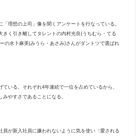
社長のための“全員営業”(30
腕をつくる 人と組織を動かす(200)
銀行交渉はこうしなさい！(12)
高橋一
行動科学マネジメント(5)
の社長のビジョン実現道場(10)
に「理想の上司」像を聞くアンケートを行なっている。
大きく引き離してタレントの内村光良(うちむら・てる
ーの水卜麻美(みうら・あさみ)さんがダントツで選ばれ
ている。それぞれ4年連続で一位を占めているから、
しみやすさであることになる。
社員が新入社員に嫌われないように気を使い〈愛される