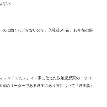
はない。
ズに動くわけがないので、入社後5年後、10年後の継
フィレンチェのメディチ家に仕えた政治思想家のニッコ
国家のリーダーである君主のあり方について『君主論』