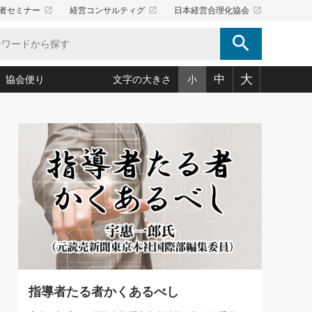
launch
launch
launch
者セミナー
経営コンサルティグ
日本経営合理化協会
search
大
中
協会便り
文字の大きさ
小
5)
況は会社守成の好機(38)
ころ心平の ──社長のための「か・ら・だマネジメント」
「愛読者通信」著者インタビュー(44)
34)
思われる 気配りの達人(127)
人間力の磨き方」(86)
ビジネス見聞録 経営ニュース(100)
タルＡＶを味方に！新・仕事術(180)
0)
り(210)
(92)
え 東洋思想に学ぶ経営学(132)
作間信司の経営無形庵(けいえいむぎょうあん)(166)
ー脳の鍛え方(32)
もっとみる
026.08.5
)
識(57)
指導者たち」(32)
経営セミナー情報局(1)
86回 「言葉狩り」
ンを楽しむ基礎レッスン(12)
ーイング経営入
教育の決め手(203)
略”(30)
繁栄への着眼点 牟田太陽(76)
！社長が読むべき今月の4冊(88)
て」(38)
講話を聞いて学ぼう 実学・耳学・磨く「ミミガク」のすすめ
で楽しむ読書術(162)
(7)
ランク上の手紙・メール術(100)
「氣」(30)
指導者たる者かくあるべし
ミどこ
00)
スポーツ・ビジネスに学ぶ心理学(98)