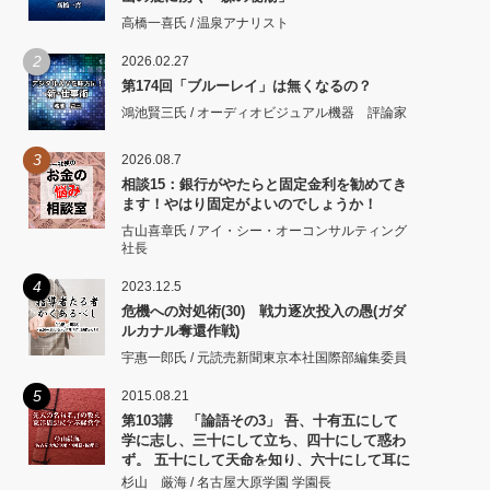
高橋一喜氏 / 温泉アナリスト
2
2026.02.27
第174回「ブルーレイ」は無くなるの？
鴻池賢三氏 / オーディオビジュアル機器 評論家
3
2026.08.7
相談15：銀行がやたらと固定金利を勧めてき
ます！やはり固定がよいのでしょうか！
古山喜章氏 / アイ・シー・オーコンサルティング
社長
4
2023.12.5
危機への対処術(30) 戦力逐次投入の愚(ガダ
ルカナル奪還作戦)
宇惠一郎氏 / 元読売新聞東京本社国際部編集委員
5
2015.08.21
第103講 「論語その3」 吾、十有五にして
学に志し、三十にして立ち、四十にして惑わ
ず。 五十にして天命を知り、六十にして耳に
従い、 七十にして心の欲するところに従いて
杉山 厳海 / 名古屋大原学園 学園長