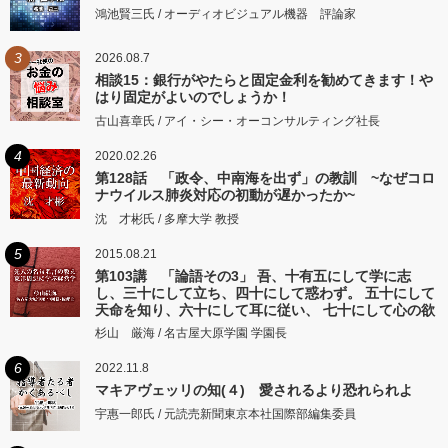
鴻池賢三氏 / オーディオビジュアル機器 評論家
3
2026.08.7
相談15：銀行がやたらと固定金利を勧めてきます！や
はり固定がよいのでしょうか！
古山喜章氏 / アイ・シー・オーコンサルティング社長
4
2020.02.26
第128話 「政令、中南海を出ず」の教訓 ~なぜコロ
ナウイルス肺炎対応の初動が遅かったか~
沈 才彬氏 / 多摩大学 教授
5
2015.08.21
第103講 「論語その3」 吾、十有五にして学に志
し、三十にして立ち、四十にして惑わず。 五十にして
天命を知り、六十にして耳に従い、 七十にして心の欲
するところに従いて矩をこえず。
杉山 厳海 / 名古屋大原学園 学園長
6
2022.11.8
マキアヴェッリの知(４) 愛されるより恐れられよ
宇惠一郎氏 / 元読売新聞東京本社国際部編集委員