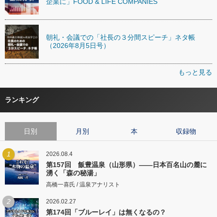
企業に」FOOD & LIFE COMPANIES
朝礼・会議での「社長の３分間スピーチ」ネタ帳
（2026年8月5日号）
もっと見る
ランキング
日別
月別
本
収録物
1
2026.08.4
第157回 飯豊温泉（山形県）――日本百名山の麓に
湧く「森の秘湯」
高橋一喜氏 / 温泉アナリスト
2
2026.02.27
第174回「ブルーレイ」は無くなるの？