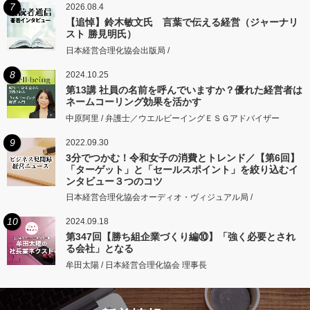
7
2026.08.4
【追悼】鈴木敏文氏 言葉で伝える経営（ジャーナリ
スト 勝見明氏）
日本経営合理化協会出版局 /
8
2024.10.25
第13講 社員の名前を呼んでいますか？優れた経営者は
ネームコーリング効果を活かす
中原阿里 / 弁護士／ウエルビーイングＥＳＧアドバイザー
9
2022.09.30
3分でつかむ！令和女子の消費とトレンド／【第6回】
「ターゲット」と「セールスポイント」を絞り込むイ
ンタビュー３つのコツ
日本経営合理化協会オーディオ・ヴィジュアル局 /
10
2024.09.18
第347回【勝ち組企業づくり編⑩】「強く必要とされ
る会社」となる
牟田太陽 / 日本経営合理化協会 理事長