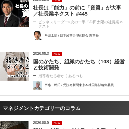
社長は「能力」の前に「資質」が大事
／社長業ネクスト #445
ビジネスリーダー×次の一手「牟田太陽の社長業ネ
クスト」
牟田太陽 / 日本経営合理化協会 理事長
2026.08.3
NEW
国のかたち、組織のかたち（108）経営
と技術開発
指導者たる者かくあるべし
宇惠一郎氏 / 元読売新聞東京本社国際部編集委員
マネジメントカテゴリーのコラム
2026.08.5
NEW