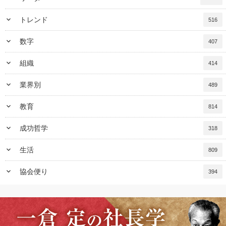
keyboard_arrow_down
トレンド
516
keyboard_arrow_down
数字
407
keyboard_arrow_down
組織
414
keyboard_arrow_down
業界別
489
keyboard_arrow_down
教育
814
keyboard_arrow_down
成功哲学
318
keyboard_arrow_down
生活
809
keyboard_arrow_down
協会便り
394