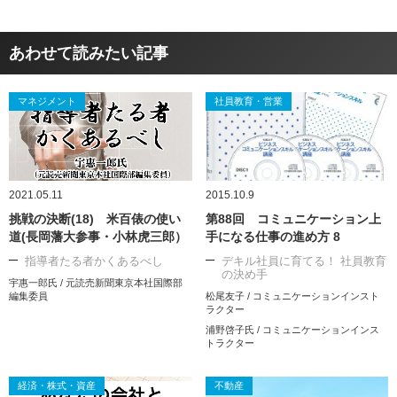
あわせて読みたい記事
マネジメント
社員教育・営業
2021.05.11
2015.10.9
挑戦の決断(18) 米百俵の使い
第88回 コミュニケーション上
道(長岡藩大参事・小林虎三郎）
手になる仕事の進め方 8
指導者たる者かくあるべし
デキル社員に育てる！ 社員教育
の決め手
宇惠一郎氏 / 元読売新聞東京本社国際部
編集委員
松尾友子 / コミュニケーションインスト
ラクター
浦野啓子氏 / コミュニケーションインス
トラクター
経済・株式・資産
不動産