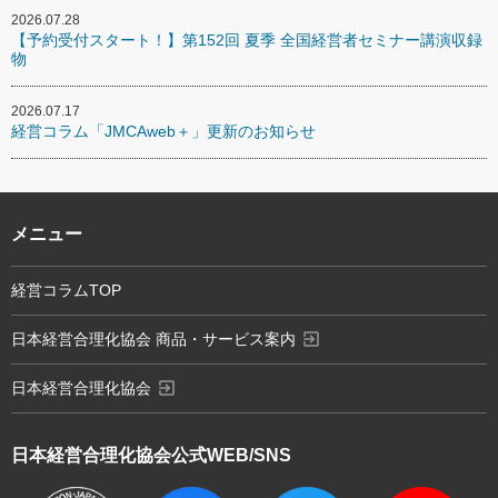
2026.07.28
【予約受付スタート！】第152回 夏季 全国経営者セミナー講演収録
物
2026.07.17
経営コラム「JMCAweb＋」更新のお知らせ
メニュー
経営コラムTOP
exit_to_app
日本経営合理化協会 商品・サービス案内
exit_to_app
日本経営合理化協会
日本経営合理化協会
公式WEB/SNS