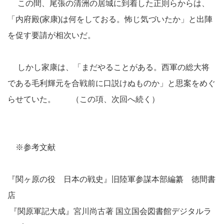
この間、尾張の清洲の居城に到着した正則らからは、
「内府殿(家康)は何をしておる。怖じ気づいたか」と出陣
を促す要請が相次いだ。
しかし家康は、「まだやることがある。西軍の総大将
である毛利輝元を合戦前に口説けぬものか」と思案をめぐ
らせていた。 （この項、次回へ続く）
※参考文献
『関ヶ原の役 日本の戦史』旧陸軍参謀本部編纂 徳間書
店
『関原軍記大成』宮川尚古著 国立国会図書館デジタルラ