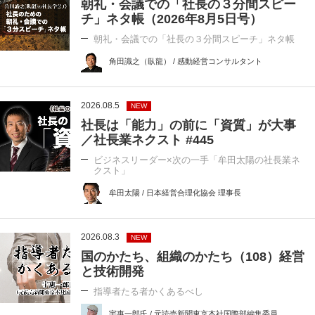
朝礼・会議での「社長の３分間スピー
チ」ネタ帳（2026年8月5日号）
朝礼・会議での「社長の３分間スピーチ」ネタ帳
角田識之（臥龍） / 感動経営コンサルタント
2026.08.5
NEW
社長は「能力」の前に「資質」が大事
／社長業ネクスト #445
ビジネスリーダー×次の一手「牟田太陽の社長業ネ
クスト」
牟田太陽 / 日本経営合理化協会 理事長
2026.08.3
NEW
国のかたち、組織のかたち（108）経営
と技術開発
指導者たる者かくあるべし
宇惠一郎氏 / 元読売新聞東京本社国際部編集委員