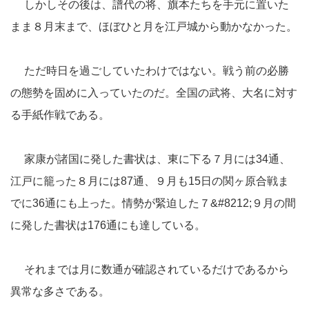
しかしその後は、譜代の将、旗本たちを手元に置いた
まま８月末まで、ほぼひと月を江戸城から動かなかった。
ただ時日を過ごしていたわけではない。戦う前の必勝
の態勢を固めに入っていたのだ。全国の武将、大名に対す
る手紙作戦である。
家康が諸国に発した書状は、東に下る７月には34通、
江戸に籠った８月には87通、９月も15日の関ヶ原合戦ま
でに36通にも上った。情勢が緊迫した７&#8212;９月の間
に発した書状は176通にも達している。
それまでは月に数通が確認されているだけであるから
異常な多さである。