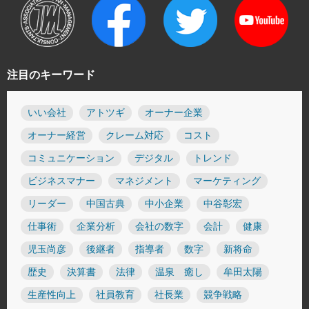
注目のキーワード
いい会社
アトツギ
オーナー企業
オーナー経営
クレーム対応
コスト
コミュニケーション
デジタル
トレンド
ビジネスマナー
マネジメント
マーケティング
リーダー
中国古典
中小企業
中谷彰宏
仕事術
企業分析
会社の数字
会計
健康
児玉尚彦
後継者
指導者
数字
新将命
歴史
決算書
法律
温泉 癒し
牟田太陽
生産性向上
社員教育
社長業
競争戦略