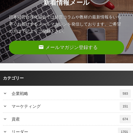
新着情報メール
日本経営合理化協会では経営コラムや教材の最新情報をいち
早くお届けするメールマガジンを発信しております。ご希望
の方は下記よりご登録下さい。
email
メールマガジン登録する
カテゴリー
keyboard_arrow_down
企業戦略
593
keyboard_arrow_down
マーケティング
151
keyboard_arrow_down
資産
674
keyboard_arrow_down
リーダー
1701