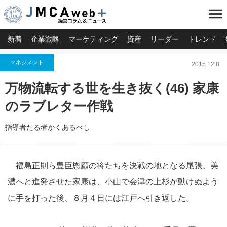
menu
新着
企業戦略
マーケティング
資産
リーダー
トレンド
マネジメント
2015.12.8
万物流転する世を生き抜く(46) 家康
のラブレター作戦
指導者たる者かくあるべし
福島正則ら豊臣恩顧の将たちを決戦の地となる尾張、美
濃へと進発させた家康は、小山で会津の上杉が動けぬよう
に手を打った後、８月４日には江戸へ引き返した。