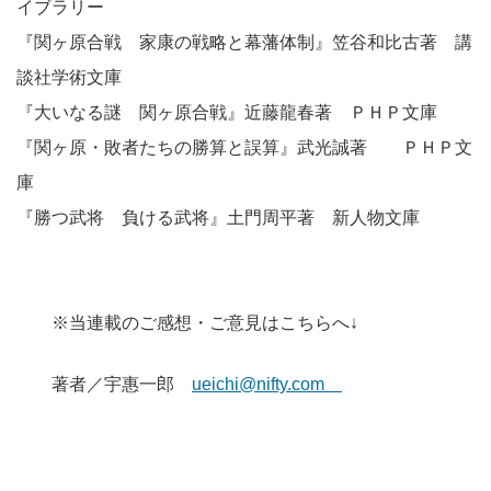
イブラリー
『関ヶ原合戦 家康の戦略と幕藩体制』笠谷和比古著 講
談社学術文庫
『大いなる謎 関ヶ原合戦』近藤龍春著 ＰＨＰ文庫
『関ヶ原・敗者たちの勝算と誤算』武光誠著 ＰＨＰ文
庫
『勝つ武将 負ける武将』土門周平著 新人物文庫
※当連載のご感想・ご意見はこちらへ↓
著者／宇惠一郎
ueichi@nifty.com