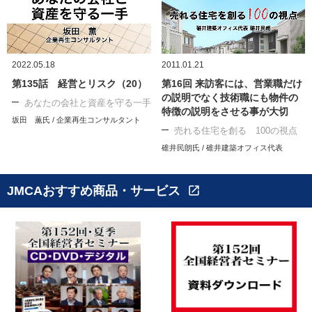
2022.05.18
2011.01.21
第135話 経営とリスク（20）
第16回 来訪客には、営業職だけ
の説明でなく技術職にも物件の
あなたの会社と資産を守る一手
特徴の説明をさせる事が大切
坂田 薫氏 / 企業再生コンサルタント
売れる住宅を創る 100の視点
碓井民朗氏 / 碓井建築オフィス代表
JMCAおすすめ商品・サービス
open_in_new