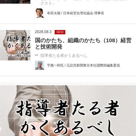
クスト」
牟田太陽 / 日本経営合理化協会 理事長
2026.08.3
NEW
国のかたち、組織のかたち（108）経営
と技術開発
指導者たる者かくあるべし
宇惠一郎氏 / 元読売新聞東京本社国際部編集委員