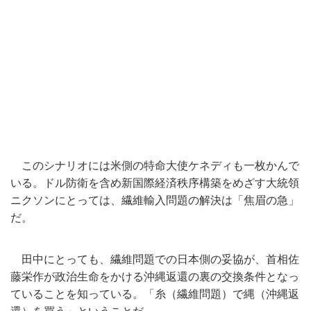
このシナリオには米側の特命大使ケネディも一枚かんで
いる。
ドル防衛を含め新国際経済秩序構築をめざす大統領
ニクソンにとっ
ては、繊維輸入問題の解決は「焦眉の急」
だ。
田中にとっても、繊維問題での日本側の妥協が、
首相佐
藤栄作が政治生命をかける沖縄返還の裏の交換条件となっ
て
いることを知っている。「糸（繊維問題）で縄（沖縄返