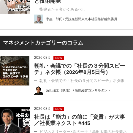
と技術開発
指導者たる者かくあるべし
宇惠一郎氏 / 元読売新聞東京本社国際部編集委員
マネジメントカテゴリーのコラム
2026.08.5
NEW
朝礼・会議での「社長の３分間スピー
チ」ネタ帳（2026年8月5日号）
朝礼・会議での「社長の３分間スピーチ」ネタ帳
角田識之（臥龍） / 感動経営コンサルタント
2026.08.5
NEW
社長は「能力」の前に「資質」が大事
／社長業ネクスト #445
ビジネスリーダー×次の一手「牟田太陽の社長業ネ