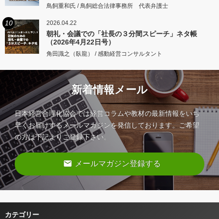
鳥飼重和氏 / 鳥飼総合法律事務所 代表弁護士
10
2026.04.22
朝礼・会議での「社長の３分間スピーチ」ネタ帳
（2026年4月22日号）
角田識之（臥龍） / 感動経営コンサルタント
新着情報メール
日本経営合理化協会では経営コラムや教材の最新情報をいち
早くお届けするメールマガジンを発信しております。ご希望
の方は下記よりご登録下さい。
email
メールマガジン登録する
カテゴリー