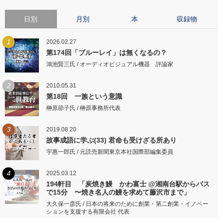
日別
月別
本
収録物
1
2026.02.27
第174回「ブルーレイ」は無くなるの？
鴻池賢三氏 / オーディオビジュアル機器 評論家
2
2010.05.31
第18回 一族という意識
榊原節子氏 / 榊原事務所代表
3
2019.08.20
故事成語に学ぶ(33) 君命も受けざる所あり
宇惠一郎氏 / 元読売新聞東京本社国際部編集委員
4
2025.03.12
194軒目 「炭焼き鰻 かわ富士 @湘南台駅からバス
で15分 〜焼き名人の鰻を求めて藤沢市まで」
大久保一彦氏 / 日本の将来のために創業・第二創業・イノベー
ションを支援する有限会社 代表