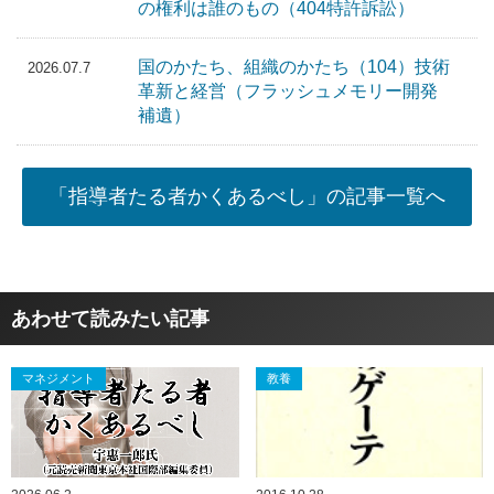
の権利は誰のもの（404特許訴訟）
国のかたち、組織のかたち（104）技術
2026.07.7
革新と経営（フラッシュメモリー開発
補遺）
「指導者たる者かくあるべし」の記事一覧へ
あわせて読みたい記事
マネジメント
教養