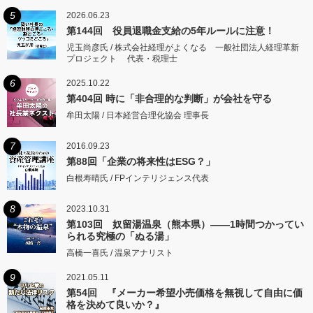
5
2026.06.23
第144回 役員退職金支給の5年ルールに注意！
児玉尚彦氏 / 株式会社経理がよくなる 一般社団法人経理革新
プロジェクト 代表・税理士
6
2025.10.22
第404回 時に「非合理的な判断」が会社を守る
牟田太陽 / 日本経営合理化協会 理事長
7
2016.09.23
第88回「企業の将来性はESG？」
白根寿晴氏 / FPインテリジェンス代表
8
2023.10.31
第103回 奴留湯温泉（熊本県）――1時間つかってい
られる究極の「ぬる湯」
高橋一喜氏 / 温泉アナリスト
9
2021.05.11
第54回 『メーカー希望小売価格を無視して自由に価
格を決めて良いか？』