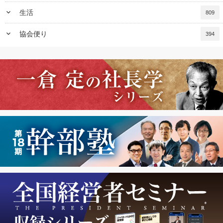
keyboard_arrow_down
生活
809
keyboard_arrow_down
協会便り
394