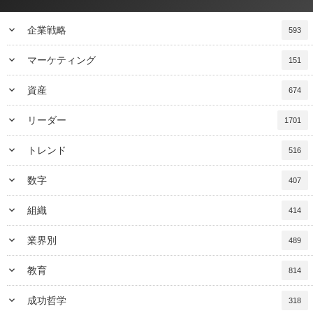
keyboard_arrow_down
企業戦略
593
keyboard_arrow_down
マーケティング
151
keyboard_arrow_down
資産
674
keyboard_arrow_down
リーダー
1701
keyboard_arrow_down
トレンド
516
keyboard_arrow_down
数字
407
keyboard_arrow_down
組織
414
keyboard_arrow_down
業界別
489
keyboard_arrow_down
教育
814
keyboard_arrow_down
成功哲学
318