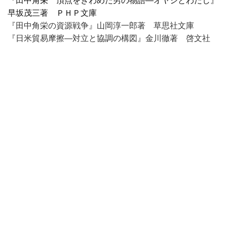
『田中角栄 頂点をきわめた男の物語―オヤジとわたし』
早坂茂三著 ＰＨＰ文庫
『田中角栄の資源戦争』山岡淳一郎著 草思社文庫
『日米貿易摩擦―対立と協調の構図』金川徹著 啓文社