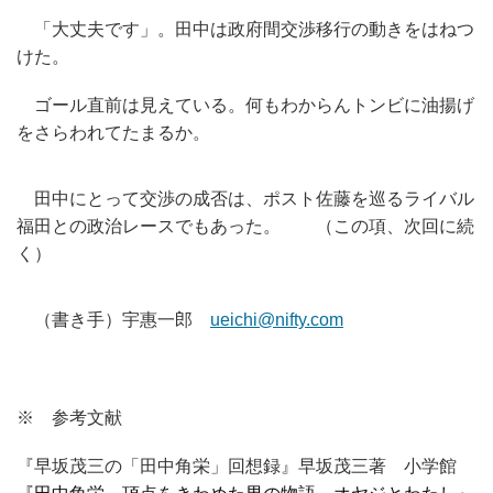
「大丈夫です」。田中は政府間交渉移行の動きをはねつ
けた。
ゴール直前は見えている。
何もわからんトンビに油揚げ
をさらわれてたまるか。
田中にとって交渉の成否は、
ポスト佐藤を巡るライバル
福田との政治レースでもあった。 （この項、次回に続
く）
（書き手）宇惠一郎
ueichi@nifty.com
※ 参考文献
『早坂茂三の「田中角栄」回想録』早坂茂三著 小学館