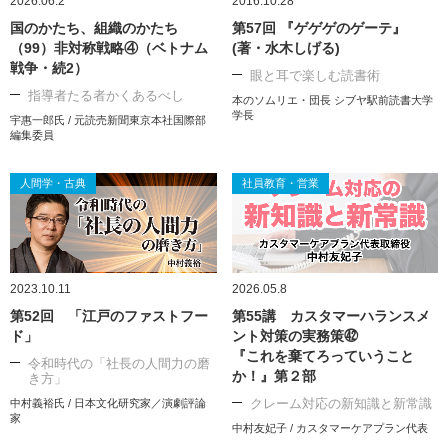
2026.06.2
2016.10.28
国のかたち、組織のかたち
第57回 『ゲゲゲのゲーテ』
（99）非対称戦略④（ベトナム
(著・水木しげる)
戦争・続2）
眼と耳で楽しむ読書術
指導者たる者かくあるべし
本のソムリエ・団長 シブヤ駅前読書大学
学長
宇惠一郎氏 / 元読売新聞東京本社国際部
編集委員
人間学・古典
社員教育・営業
2023.10.11
2026.05.8
第52回 「江戸のファストフー
第55講 カスタマーハランスメ
ド」
ント対策の実務策㊷
『これを棄てろっていうこと
令和時代の「社長の人間力の磨
か！』第２部
き方」
クレーム対応の新知識と新常識
中村義裕氏 / 日本文化研究家／演劇評論
家
中村友妃子 / カスタマーケアプラン代表