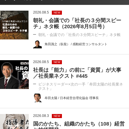
2026.08.5
NEW
朝礼・会議での「社長の３分間スピー
チ」ネタ帳（2026年8月5日号）
朝礼・会議での「社長の３分間スピーチ」ネタ帳
角田識之（臥龍） / 感動経営コンサルタント
2026.08.5
NEW
社長は「能力」の前に「資質」が大事
／社長業ネクスト #445
ビジネスリーダー×次の一手「牟田太陽の社長業ネ
クスト」
牟田太陽 / 日本経営合理化協会 理事長
2026.08.3
NEW
国のかたち、組織のかたち（108）経営