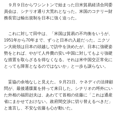
９月９日からワシントンで始まった日米貿易経済合同委
員会は、
シナリオ通り大荒れとなった。
米国のコナリー財
務長官は輸出規制を日本に強く迫った。
これに対して田中は、「米国は貿易の不均衡をいうが、
1951年
から70年まで、ずっと日本の入超だった。
ニクソ
ン大統領は日本の頭越しで訪中を決めたが、
日本に強硬姿
勢をとれば、
やがて人件費の安い中国に対してもより強硬
な措置を取らざるを得
なくなる。
それは米中国交正常化に
とっても障害となるのではないか」
と一歩も譲らない。
妥協の余地なしと見えた。９月21日、ケネディの法律顧
問が、
最後通牒案を持って来日した。
シナリオの埒外にい
た外相の福田赳夫は、あわてて首相の佐藤に「
これは通産
省にまかせておけない。
政府間交渉に切り替えるべきだ」
と進言し、
不安な佐藤も心が動いた。