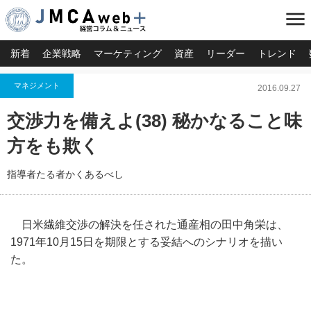
menu
新着
企業戦略
マーケティング
資産
リーダー
トレンド
マネジメント
2016.09.27
交渉力を備えよ(38) 秘かなること味
方をも欺く
指導者たる者かくあるべし
日米繊維交渉の解決を任された通産相の田中角栄は、
1971年10月15日を期限とする妥結へのシナリオを描い
た。