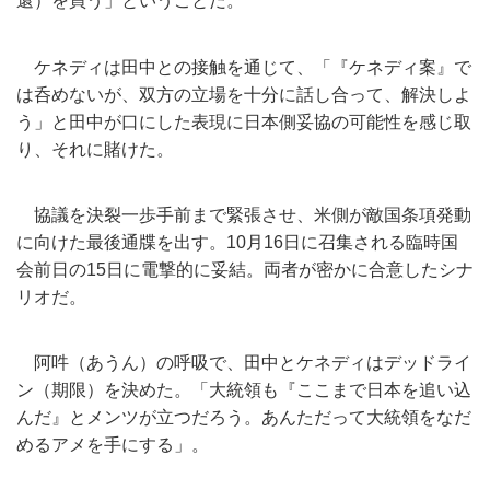
還）
を買う」ということだ。
ケネディは田中との接触を通じて、「『ケネディ案』
で
は呑めないが、双方の立場を十分に話し合って、解決しよ
う」
と田中が口にした表現に日本側妥協の可能性を感じ取
り、
それに賭けた。
協議を決裂一歩手前まで緊張させ、
米側が敵国条項発動
に向けた最後通牒を出す。10月16日に召集
される臨時国
会前日の15日に電撃的に妥結。
両者が密かに合意したシナ
リオだ。
阿吽（あうん）の呼吸で、田中とケネディはデッドライ
ン（期限）
を決めた。「大統領も『ここまで日本を追い込
んだ』
とメンツが立つだろう。
あんただって大統領をなだ
めるアメを手にする」。