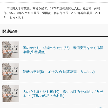
早稲田大学卒業後、商社を経て、1978年読売新聞社入社。社会部、外報
部、95～98年ソウル支局長。帰国後、解説部次長、2007年編集委員。2011
年…もっと見る
関連記事
国のかたち、組織のかたち(65) 米価安定をめぐる闘
争⑪(生産調整)
逆転の発想(8) 心を攻める(諸葛亮、カエサル)
人の心を取り込む術(10) 戦いの目的を体現して見せ
る 上 (不敗の名将・今村均)