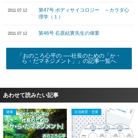
第47号 ボディサイコロジー ～カラダ心
2011.07.12
理学（１）
第46号 石原結實先生の偉業
2011.07.12
「おのころ心平の ──社長のための「か・
ら・だマネジメント」」の記事一覧へ
あわせて読みたい記事
健康
社員教育・営業