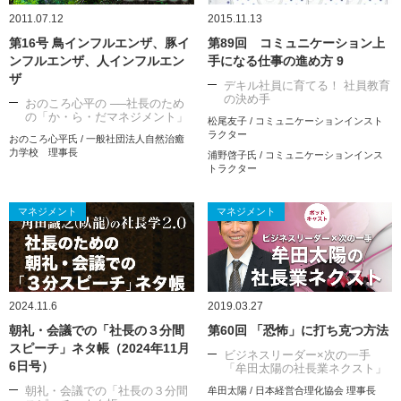
2011.07.12
2015.11.13
第16号 鳥インフルエンザ、豚イ
第89回 コミュニケーション上
ンフルエンザ、人インフルエン
手になる仕事の進め方 9
ザ
デキル社員に育てる！ 社員教育
の決め手
おのころ心平の ──社長のため
の「か・ら・だマネジメント」
松尾友子 / コミュニケーションインスト
ラクター
おのころ心平氏 / 一般社団法人自然治癒
力学校 理事長
浦野啓子氏 / コミュニケーションインス
トラクター
マネジメント
マネジメント
2024.11.6
2019.03.27
朝礼・会議での「社長の３分間
第60回 「恐怖」に打ち克つ方法
スピーチ」ネタ帳（2024年11月
ビジネスリーダー×次の一手
6日号）
「牟田太陽の社長業ネクスト」
朝礼・会議での「社長の３分間
牟田太陽 / 日本経営合理化協会 理事長