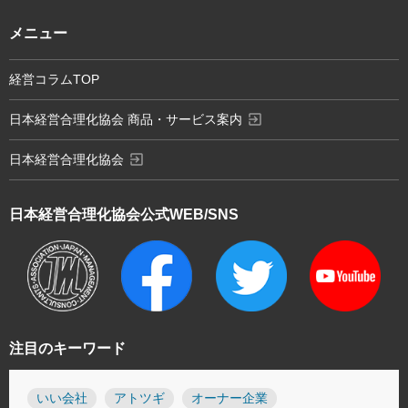
メニュー
経営コラムTOP
exit_to_app
日本経営合理化協会 商品・サービス案内
exit_to_app
日本経営合理化協会
日本経営合理化協会
公式WEB/SNS
注目のキーワード
いい会社
アトツギ
オーナー企業