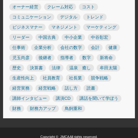
オーナー経営
クレーム対応
コスト
コミュニケーション
デジタル
トレンド
ビジネスマナー
マネジメント
マーケティング
リーダー
中国古典
中小企業
中谷彰宏
仕事術
企業分析
会社の数字
会計
健康
児玉尚彦
後継者
指導者
数字
新将命
歴史
決算書
法律
温泉 癒し
牟田太陽
生産性向上
社員教育
社長業
競争戦略
経営実務
経営戦略
話し方
読書
講師インタビュー
講演CD
講話を聞いて学ぼう
財務
財務力アップ
鳥飼重和
Copyright ©
JMCA
All rights reserved.