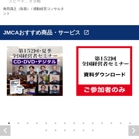
スピーチ」ネタ帳
角田識之（臥龍） / 感動経営コンサルタ
ント
JMCAおすすめ商品・サービス
open_in_new