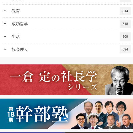
keyboard_arrow_down
教育
814
keyboard_arrow_down
成功哲学
318
keyboard_arrow_down
生活
809
keyboard_arrow_down
協会便り
394