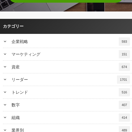
カテゴリー
keyboard_arrow_down
企業戦略
593
keyboard_arrow_down
マーケティング
151
keyboard_arrow_down
資産
674
keyboard_arrow_down
リーダー
1701
keyboard_arrow_down
トレンド
516
keyboard_arrow_down
数字
407
keyboard_arrow_down
組織
414
keyboard_arrow_down
業界別
489