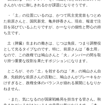
さんがいかに御しきれるかが課題になりそうです。
・「土」の位置にいるのは、かつて民主党党首もつとめ
た前原さんと、国民新党、亀井靜香さん。現在、報道で注
目を浴びているふたりですが、かーなりの個性と野心の持
ち主です。
土（脾臓）生まれの働きは、じつは免疫。つまり調整役
として光るタイプなのです。特に、前原さんは「春土用」
なので、この政権では鳩山さんと「火」メンバーの間を取
り持つ重要な役割を果たすポジションになります。
ところが、その「土」を剋するのは「木」の鳩山さん自
身。先鋭的な前原さんの言動に、鳩山さんがブレーキをか
けすぎると、政権全体のバランスが崩れる展開にもなりか
ねません。
・また、気になるのが国家戦略局を担当する管さん。秋