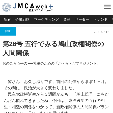
menu
新着
企業戦略
マーケティング
資産
リーダー
トレンド
健康
2011.07.12
第26号 五行でみる鳩山政権閣僚の
人間関係
おのころ心平の ──社長のための「か・ら・だマネジメント」
皆さん、お久しぶりです。前回の配信からほぼ１ヶ月。
その間に、政治が大きく変わりました。
民主党政権誕生から３週間が立ち、「鳩山総理」にもだ
んだん慣れてきましたね。今回は、東洋医学の五行の相
生・相剋の関係をつかって、新政権閣僚の人間関係バラン