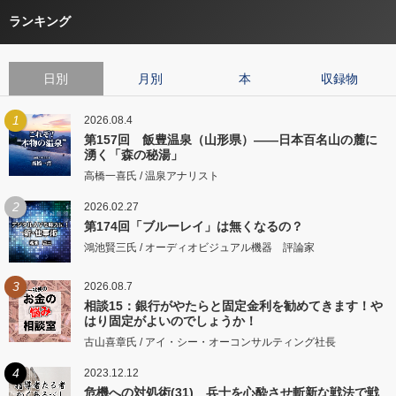
ランキング
日別
月別
本
収録物
1
2026.08.4
第157回 飯豊温泉（山形県）――日本百名山の麓に
湧く「森の秘湯」
高橋一喜氏 / 温泉アナリスト
2
2026.02.27
第174回「ブルーレイ」は無くなるの？
鴻池賢三氏 / オーディオビジュアル機器 評論家
3
2026.08.7
相談15：銀行がやたらと固定金利を勧めてきます！や
はり固定がよいのでしょうか！
古山喜章氏 / アイ・シー・オーコンサルティング社長
4
2023.12.12
危機への対処術(31) 兵士を心酔させ斬新な戦法で戦