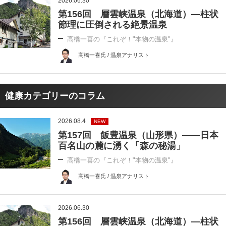
2026.06.30
第156回 層雲峡温泉（北海道）―柱状
節理に圧倒される絶景温泉
高橋一喜の『これぞ！"本物の温泉"』
高橋一喜氏 / 温泉アナリスト
健康カテゴリーのコラム
2026.08.4
NEW
第157回 飯豊温泉（山形県）――日本
百名山の麓に湧く「森の秘湯」
高橋一喜の『これぞ！"本物の温泉"』
高橋一喜氏 / 温泉アナリスト
2026.06.30
第156回 層雲峡温泉（北海道）―柱状