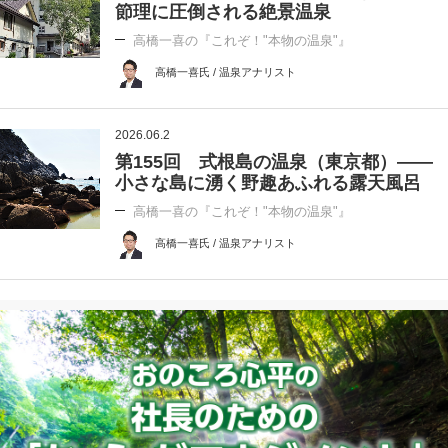
節理に圧倒される絶景温泉
高橋一喜の『これぞ！"本物の温泉"』
高橋一喜氏 / 温泉アナリスト
2026.06.2
第155回 式根島の温泉（東京都）――
小さな島に湧く野趣あふれる露天風呂
高橋一喜の『これぞ！"本物の温泉"』
高橋一喜氏 / 温泉アナリスト