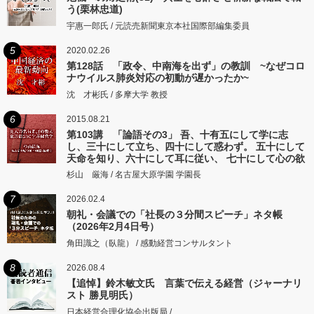
う(栗林忠道)
宇惠一郎氏 / 元読売新聞東京本社国際部編集委員
5
2020.02.26
第128話 「政令、中南海を出ず」の教訓 ~なぜコロ
ナウイルス肺炎対応の初動が遅かったか~
沈 才彬氏 / 多摩大学 教授
6
2015.08.21
第103講 「論語その3」 吾、十有五にして学に志
し、三十にして立ち、四十にして惑わず。 五十にして
天命を知り、六十にして耳に従い、 七十にして心の欲
するところに従いて矩をこえず。
杉山 厳海 / 名古屋大原学園 学園長
7
2026.02.4
朝礼・会議での「社長の３分間スピーチ」ネタ帳
（2026年2月4日号）
角田識之（臥龍） / 感動経営コンサルタント
8
2026.08.4
【追悼】鈴木敏文氏 言葉で伝える経営（ジャーナリ
スト 勝見明氏）
日本経営合理化協会出版局 /