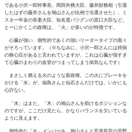
である小沢一郎幹事長、岡田外務大臣、藤井財務相（引退
したはずの藤井さんを鳩山さんが比例で当選させた）、ミ
スター年金の長妻大臣、知名度バツグンの原口大臣など。
とーにかくこの政権は、「火」が多いのが特徴です。
心臓が強い、個性的であくの強いリーダータイプの面々
がそろっています。（※ちなみに、小沢一郎さんには持病
の狭心症があると言われていますが、これは心臓が強すぎ
て心臓のまわりの血管がつまってしまう病気なんです）
まさしく燃える火のような新政権。この火にブレーキを
かける「水」が、福島さんと仙石さんだけでは、いかにも
心許ない。
「水」はまた、「木」の鳩山さんを助けるポジションな
のですが、ここだけ見たら、かなりバランスを欠いている
ように見えます。
個性的な「火」メンバーを、鳩山さんと官房長官の平野