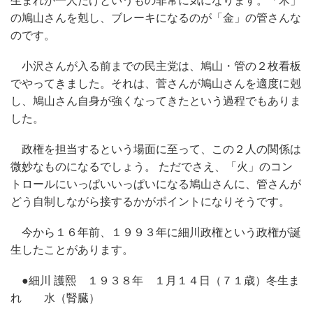
生まれが一人だけというもの非常に気になります。「木」
の鳩山さんを剋し、ブレーキになるのが「金」の管さんな
のです。
小沢さんが入る前までの民主党は、鳩山・管の２枚看板
でやってきました。それは、菅さんが鳩山さんを適度に剋
し、鳩山さん自身が強くなってきたという過程でもありま
した。
政権を担当するという場面に至って、この２人の関係は
微妙なものになるでしょう。 ただでさえ、「火」のコン
トロールにいっぱいいっぱいになる鳩山さんに、管さんが
どう自制しながら接するかがポイントになりそうです。
今から１６年前、１９９３年に細川政権という政権が誕
生したことがあります。
●細川 護熙 １９３８年 １月１４日（７１歳）冬生ま
れ 水（腎臓）