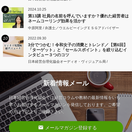
9
2024.10.25
第13講 社員の名前を呼んでいますか？優れた経営者は
ネームコーリング効果を活かす
中原阿里 / 弁護士／ウエルビーイングＥＳＧアドバイザー
10
2022.09.30
3分でつかむ！令和女子の消費とトレンド／【第6回】
「ターゲット」と「セールスポイント」を絞り込むイ
ンタビュー３つのコツ
日本経営合理化協会オーディオ・ヴィジュアル局 /
新着情報メール
日本経営合理化協会では経営コラムや教材の最新情報をいち
早くお届けするメールマガジンを発信しております。ご希望
の方は下記よりご登録下さい。
email
メールマガジン登録する