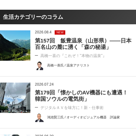
生活カテゴリーのコラム
2026.08.4
NEW
第157回 飯豊温泉（山形県）――日本
百名山の麓に湧く「森の秘湯」
高橋一喜の『これぞ！"本物の温泉"』
高橋一喜氏 / 温泉アナリスト
2026.07.24
第179回「懐かしのAV機器にも遭遇！
韓国ソウルの電気街」
デジタルＡＶを味方に！新・仕事術
鴻池賢三氏 / オーディオビジュアル機器 評論家