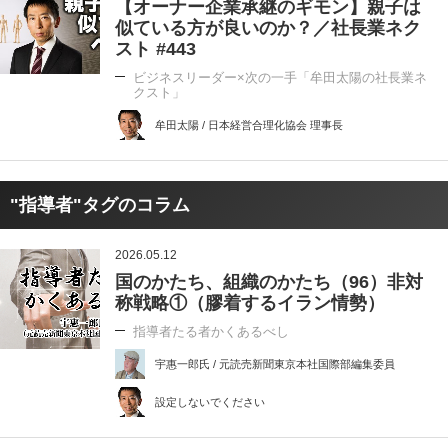
【オーナー企業承継のギモン】親子は
似ている方が良いのか？／社長業ネク
スト #443
ビジネスリーダー×次の一手「牟田太陽の社長業ネ
クスト」
牟田太陽 / 日本経営合理化協会 理事長
"指導者"タグのコラム
2026.05.12
国のかたち、組織のかたち（96）非対
称戦略①（膠着するイラン情勢）
指導者たる者かくあるべし
宇惠一郎氏 / 元読売新聞東京本社国際部編集委員
設定しないでください