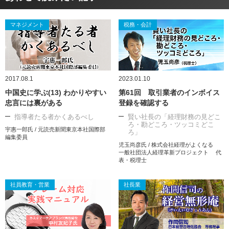
マネジメント
税務・会計
2017.08.1
2023.01.10
中国史に学ぶ(13) わかりやすい
第61回 取引業者のインボイス
忠言には裏がある
登録を確認する
指導者たる者かくあるべし
賢い社長の「経理財務の見どこ
ろ・勘どころ・ツッコミどこ
宇惠一郎氏 / 元読売新聞東京本社国際部
ろ」
編集委員
児玉尚彦氏 / 株式会社経理がよくなる
一般社団法人経理革新プロジェクト 代
表・税理士
社員教育・営業
社長業