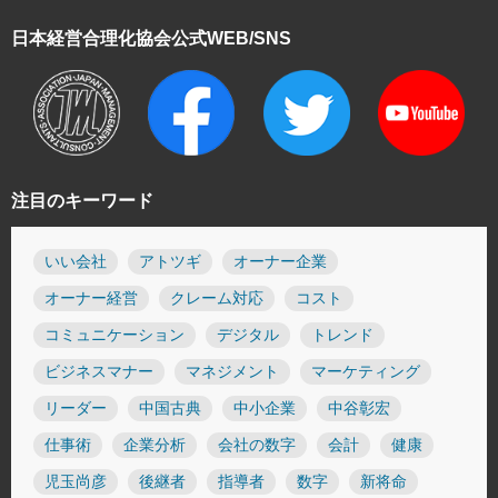
日本経営合理化協会
公式WEB/SNS
注目のキーワード
いい会社
アトツギ
オーナー企業
オーナー経営
クレーム対応
コスト
コミュニケーション
デジタル
トレンド
ビジネスマナー
マネジメント
マーケティング
リーダー
中国古典
中小企業
中谷彰宏
仕事術
企業分析
会社の数字
会計
健康
児玉尚彦
後継者
指導者
数字
新将命