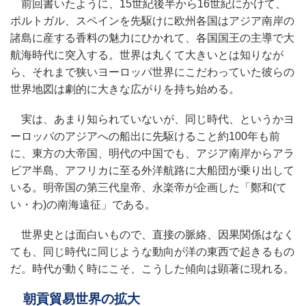
前回書いたように、15世紀後半から16世紀にかけて、
ポルトガル、スペインを先駆けに欧州各国はアジア南岸の
諸島に産する香料の魅力にひかれて、各国国王の主導で大
航海時代に突入する。世界は丸くて大きいとは知りなが
ら、それまで狭いヨーロッパ世界にこだわっていた彼らの
世界地図は劇的に大きな広がりを持ち始める。
実は、あまり知られていないが、同じ時代、というかヨ
ーロッパのアジアへの船出に先駆けること約100年も前
に、東方の大帝国、明代の中国でも、アジア南岸からアラ
ビア半島、アフリカに至る外洋航路に大船団が乗り出して
いる。明帝国の第三代皇帝、永楽帝が企画した「鄭和(て
い・わ)の南海遠征」である。
世界史とは面白いもので、直接の脈絡、因果関係はなく
ても、同じ時代に同じような動向が洋の東西で起きるもの
だ。時代が動く時にこそ、こうした傾向は顕著に現れる。
朝貢貿易世界の拡大