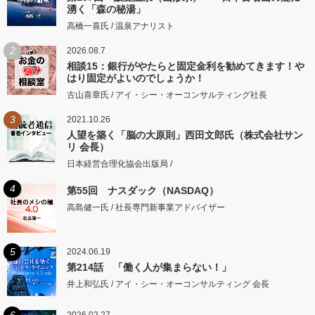
湧く「森の秘湯」
高橋一喜氏 / 温泉アナリスト
2
2026.08.7
相談15：銀行がやたらと固定金利を勧めてきます！や
はり固定がよいのでしょうか！
古山喜章氏 / アイ・シー・オーコンサルティング社長
3
2021.10.26
人望を築く「脳の大原則」西田文郎氏（株式会社サン
リ 会長）
日本経営合理化協会出版局 /
4
第55回 ナスダック（NASDAQ）
高島健一氏 / 社長専門新事業アドバイザー
5
2024.06.19
第214話 「働く人が集まらない！」
井上和弘氏 / アイ・シー・オーコンサルティング 会長