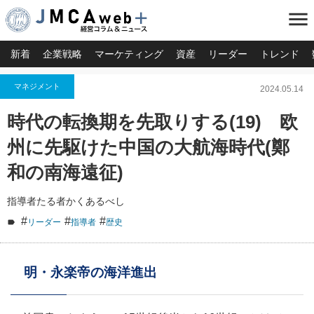
menu
新着
企業戦略
マーケティング
資産
リーダー
トレンド
マネジメント
2024.05.14
時代の転換期を先取りする(19) 欧
州に先駆けた中国の大航海時代(鄭
和の南海遠征)
指導者たる者かくあるべし
#
#
#
リーダー
指導者
歴史
明・永楽帝の海洋進出