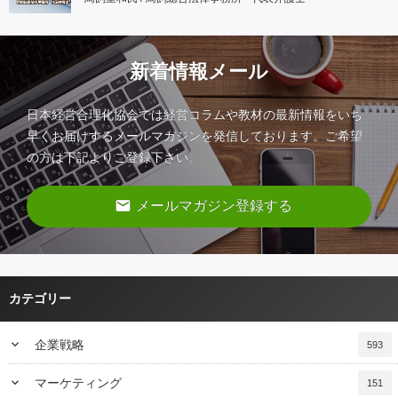
新着情報メール
日本経営合理化協会では経営コラムや教材の最新情報をいち
早くお届けするメールマガジンを発信しております。ご希望
の方は下記よりご登録下さい。
email
メールマガジン登録する
カテゴリー
keyboard_arrow_down
企業戦略
593
keyboard_arrow_down
マーケティング
151