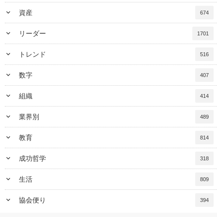
keyboard_arrow_down
資産
674
keyboard_arrow_down
リーダー
1701
keyboard_arrow_down
トレンド
516
keyboard_arrow_down
数字
407
keyboard_arrow_down
組織
414
keyboard_arrow_down
業界別
489
keyboard_arrow_down
教育
814
keyboard_arrow_down
成功哲学
318
keyboard_arrow_down
生活
809
keyboard_arrow_down
協会便り
394