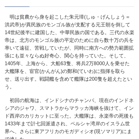
明は貧農から身を起こした朱元璋(しゅ・げんしょう＝
洪武帝)が異民族のモンゴル族が支配する元王朝を倒して
14世紀後半に建国した、中華民族の国である。三代の永楽
帝は、北方のモンゴル族の平定のために自ら数十万の兵を
率いて遠征、苦戦していたが、同時に南方への勢力範囲拡
張にも並々ならぬ好奇心、関心を持っていた。そして、
1405年、上海から、大船63隻、将兵2万8000人を乗せた
大艦隊を、宦官(かんがん)の鄭和(ていわ)に指揮を取ら
せ、送り出す。戦闘艦を含めて艦隊は200隻を超えたとい
う。
初回の航海は、インドシナのチャンパ、現在のインドネ
シアのジャワ、スマトラからマラッカ海峡を抜けて、イン
ド西岸のカリカットに至った。大艦隊は、永楽帝の死後も
1433年まで計七回派遣され、ペルシャ湾岸のイスラム世
界へ、さらに東アフリカのモガディシオ(現ソマリア)にま