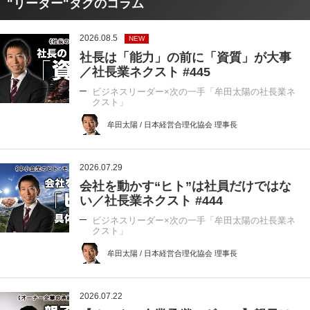
"リーダー"タグのコラム
2026.08.5
NEW
社長は「能力」の前に「資質」が大事
／社長業ネクスト #445
ビジネスリーダー×次の一手「牟田太陽の社長業ネ
クスト」
牟田太陽 / 日本経営合理化協会 理事長
2026.07.29
会社を動かす“ヒト”は社員だけではな
い／社長業ネクスト #444
ビジネスリーダー×次の一手「牟田太陽の社長業ネ
クスト」
牟田太陽 / 日本経営合理化協会 理事長
2026.07.22