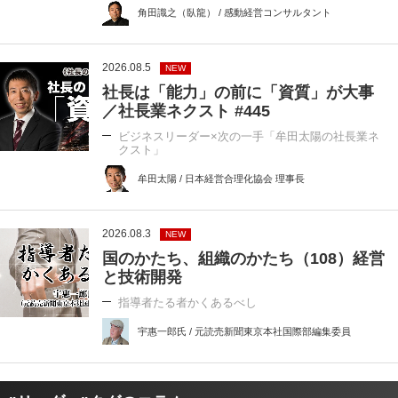
角田識之（臥龍） / 感動経営コンサルタント
2026.08.5
NEW
社長は「能力」の前に「資質」が大事
／社長業ネクスト #445
ビジネスリーダー×次の一手「牟田太陽の社長業ネ
クスト」
牟田太陽 / 日本経営合理化協会 理事長
2026.08.3
NEW
国のかたち、組織のかたち（108）経営
と技術開発
指導者たる者かくあるべし
宇惠一郎氏 / 元読売新聞東京本社国際部編集委員