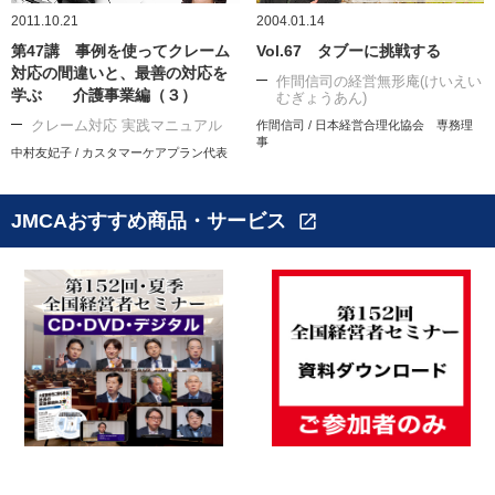
2011.10.21
2004.01.14
第47講 事例を使ってクレーム
Vol.67 タブーに挑戦する
対応の間違いと、最善の対応を
作間信司の経営無形庵(けいえい
学ぶ 介護事業編（３）
むぎょうあん)
クレーム対応 実践マニュアル
作間信司 / 日本経営合理化協会 専務理
事
中村友妃子 / カスタマーケアプラン代表
JMCAおすすめ商品・サービス
open_in_new