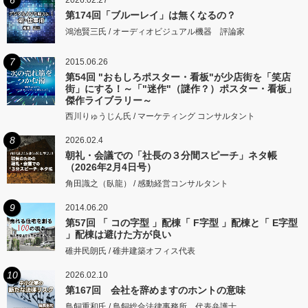
6
2026.02.27
第174回「ブルーレイ」は無くなるの？
鴻池賢三氏 / オーディオビジュアル機器 評論家
7
2015.06.26
第54回 "おもしろポスター・看板"が少店街を「笑店
街」にする！～「"迷作"（謎作？）ポスター・看板」
傑作ライブラリー～
西川りゅうじん氏 / マーケティング コンサルタント
8
2026.02.4
朝礼・会議での「社長の３分間スピーチ」ネタ帳
（2026年2月4日号）
角田識之（臥龍） / 感動経営コンサルタント
9
2014.06.20
第57回 「 コの字型 」配棟「 F字型 」配棟と「 E字型
」配棟は避けた方が良い
碓井民朗氏 / 碓井建築オフィス代表
10
2026.02.10
第167回 会社を辞めますのホントの意味
鳥飼重和氏 / 鳥飼総合法律事務所 代表弁護士