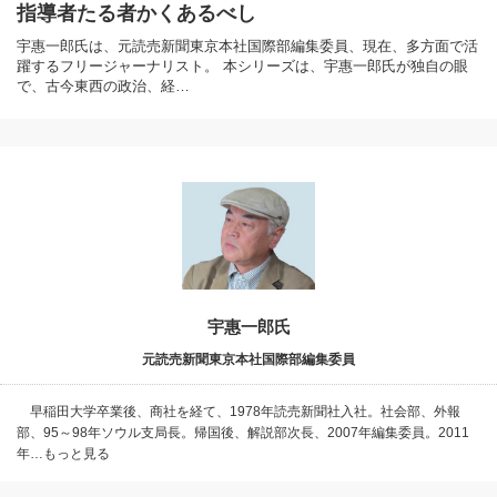
指導者たる者かくあるべし
宇惠一郎氏は、元読売新聞東京本社国際部編集委員、現在、多方面で活
躍するフリージャーナリスト。 本シリーズは、宇惠一郎氏が独自の眼
で、古今東西の政治、経…
宇惠一郎氏
元読売新聞東京本社国際部編集委員
早稲田大学卒業後、商社を経て、1978年読売新聞社入社。社会部、外報
部、95～98年ソウル支局長。帰国後、解説部次長、2007年編集委員。2011
年…もっと見る