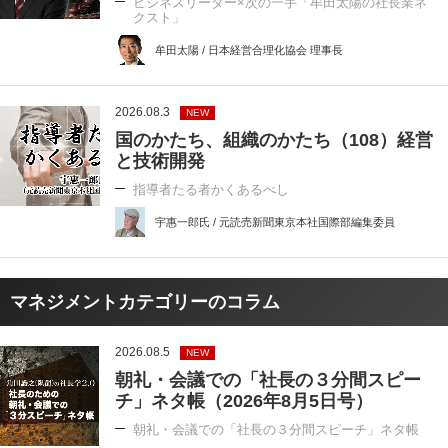
ビジネスリーダー×次の一手「牟田太陽の社長業ネ
クスト」
牟田太陽 / 日本経営合理化協会 理事長
2026.08.3
NEW
国のかたち、組織のかたち（108）経営
と技術開発
指導者たる者かくあるべし
宇惠一郎氏 / 元読売新聞東京本社国際部編集委員
マネジメントカテゴリーのコラム
2026.08.5
NEW
朝礼・会議での「社長の３分間スピー
チ」ネタ帳（2026年8月5日号）
朝礼・会議での「社長の３分間スピーチ」ネタ帳