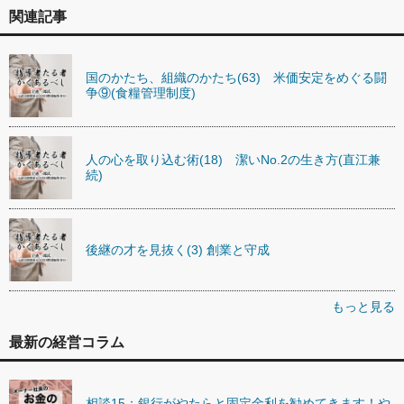
関連記事
国のかたち、組織のかたち(63) 米価安定をめぐる闘
争⑨(食糧管理制度)
人の心を取り込む術(18) 潔いNo.2の生き方(直江兼
続)
後継の才を見抜く(3) 創業と守成
もっと見る
最新の経営コラム
相談15：銀行がやたらと固定金利を勧めてきます！や