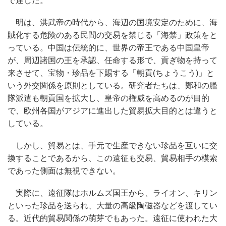
で達した。
明は、洪武帝の時代から、海辺の国境安定のために、海
賊化する危険のある民間の交易を禁じる「海禁」政策をと
っている。中国は伝統的に、世界の帝王である中国皇帝
が、周辺諸国の王を承認、任命する形で、貢ぎ物を持って
来させて、宝物・珍品を下賜する「朝貢(ちょうこう)」と
いう外交関係を原則としている。研究者たちは、鄭和の艦
隊派遣も朝貢国を拡大し、皇帝の権威を高めるのが目的
で、欧州各国がアジアに進出した貿易拡大目的とは違うと
している。
しかし、貿易とは、手元で生産できない珍品を互いに交
換することであるから、この遠征も交易、貿易相手の模索
であった側面は無視できない。
実際に、遠征隊はホルムズ国王から、ライオン、キリン
といった珍品を送られ、大量の高級陶磁器などを渡してい
る。近代的貿易関係の萌芽でもあった。遠征に使われた大