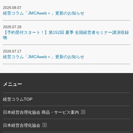
2026.08.07
経営コラム「JMCAweb＋」更新のお知らせ
2026.07.28
【予約受付スタート！】第152回 夏季 全国経営者セミナー講演収録
物
2026.07.17
経営コラム「JMCAweb＋」更新のお知らせ
メニュー
経営コラムTOP
exit_to_app
日本経営合理化協会 商品・サービス案内
exit_to_app
日本経営合理化協会