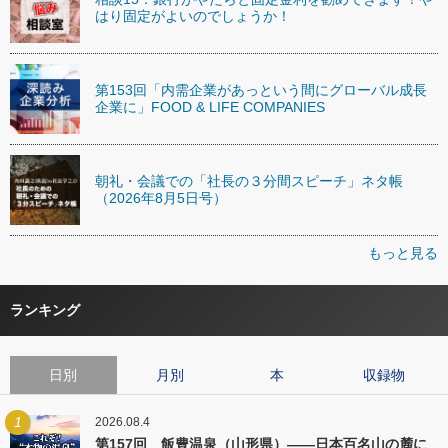
はり固定がよいのでしょうか！
第153回「内需企業があっという間にグローバル成長
企業に」FOOD & LIFE COMPANIES
朝礼・会議での「社長の３分間スピーチ」ネタ帳
（2026年8月5日号）
もっと見る
ランキング
日別
月別
本
収録物
1
2026.08.4
第157回 飯豊温泉（山形県）――日本百名山の麓に