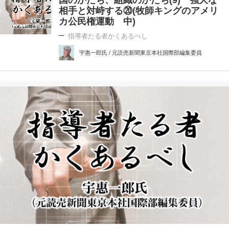
国のかたち、組織のかたち(9) 強大な
相手と対峙する⑳(牧師キングのアメリ
カ公民権運動 中)
指導者たる者かくあるべし
宇惠一郎氏 / 元読売新聞東京本社国際部編集委員