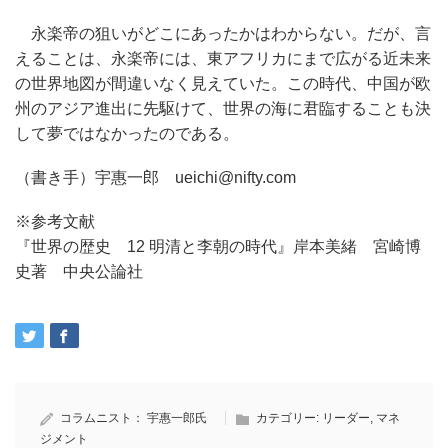
永楽帝の狙いがどこにあったかはわからない。だが、言
えることは、永楽帝には、東アフリカにまで広がる近未来
の世界地図が間違いなく見えていた。この時代、中国が欧
州のアジア進出に先駆けて、世界の海に君臨することも決
して夢ではなかったのである。
（書き手）宇惠一郎 ueichi@nifty.com
※参考文献
『世界の歴史 12 明清と李朝の時代』岸本美緒 宮崎博
史著 中央公論社
コラムニスト：
宇惠一郎氏
カテゴリー:
リーダー
,
マネ
ジメント