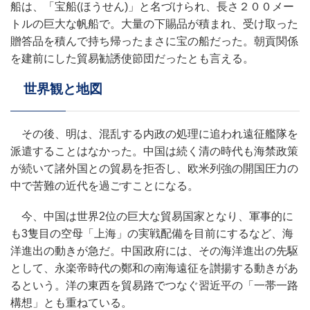
船は、「宝船(ほうせん)」と名づけられ、長さ２００メー
トルの巨大な帆船で。大量の下賜品が積まれ、受け取った
贈答品を積んで持ち帰ったまさに宝の船だった。朝貢関係
を建前にした貿易勧誘使節団だったとも言える。
世界観と地図
その後、明は、混乱する内政の処理に追われ遠征艦隊を
派遣することはなかった。中国は続く清の時代も海禁政策
が続いて諸外国との貿易を拒否し、欧米列強の開国圧力の
中で苦難の近代を過ごすことになる。
今、中国は世界2位の巨大な貿易国家となり、軍事的に
も3隻目の空母「上海」の実戦配備を目前にするなど、海
洋進出の動きが急だ。中国政府には、その海洋進出の先駆
として、永楽帝時代の鄭和の南海遠征を讃揚する動きがあ
るという。洋の東西を貿易路でつなぐ習近平の「一帯一路
構想」とも重ねている。