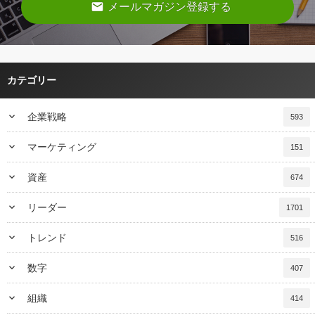
email
メールマガジン登録する
カテゴリー
keyboard_arrow_down
企業戦略
593
keyboard_arrow_down
マーケティング
151
keyboard_arrow_down
資産
674
keyboard_arrow_down
リーダー
1701
keyboard_arrow_down
トレンド
516
keyboard_arrow_down
数字
407
keyboard_arrow_down
組織
414