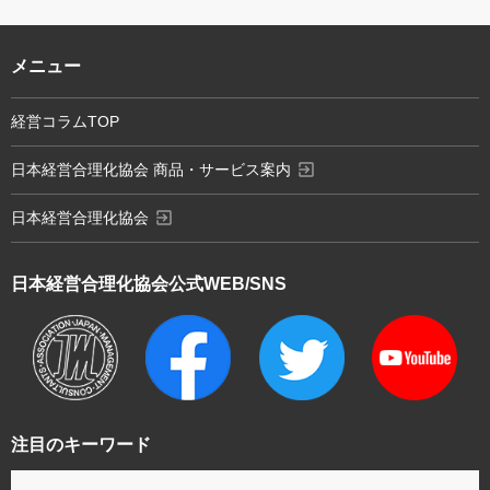
メニュー
経営コラムTOP
exit_to_app
日本経営合理化協会 商品・サービス案内
exit_to_app
日本経営合理化協会
日本経営合理化協会
公式WEB/SNS
注目のキーワード