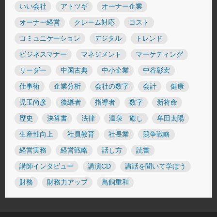
いい会社
アトツギ
オーナー企業
オーナー経営
クレーム対応
コスト
コミュニケーション
デジタル
トレンド
ビジネスマナー
マネジメント
マーケティング
リーダー
中国古典
中小企業
中谷彰宏
仕事術
企業分析
会社の数字
会計
健康
児玉尚彦
後継者
指導者
数字
新将命
歴史
決算書
法律
温泉 癒し
牟田太陽
生産性向上
社員教育
社長業
競争戦略
経営実務
経営戦略
話し方
読書
講師インタビュー
講演CD
講話を聞いて学ぼう
財務
財務力アップ
鳥飼重和