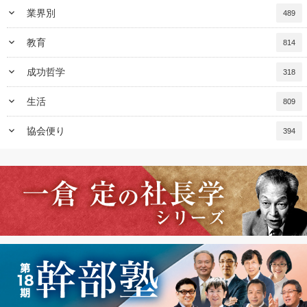
keyboard_arrow_down
業界別
489
keyboard_arrow_down
教育
814
keyboard_arrow_down
成功哲学
318
keyboard_arrow_down
生活
809
keyboard_arrow_down
協会便り
394