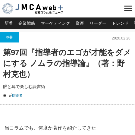
menu
新着
企業戦略
マーケティング
資産
リーダー
トレンド
教養
2020.02.28
第97回『指導者のエゴが才能をダメ
にする ノムラの指導論』（著：野
村克也）
眼と耳で楽しむ読書術
#
指導者
当コラムでも、何度か著作を紹介してきた