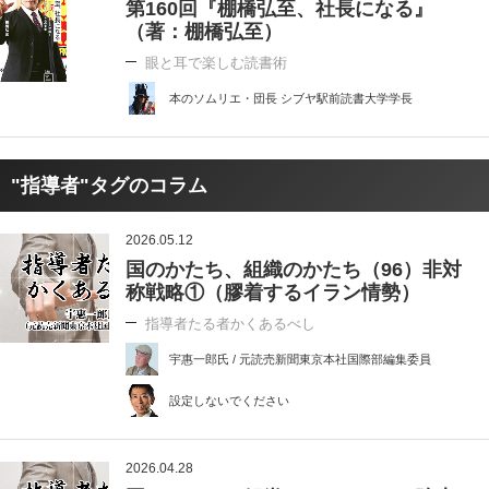
第160回『棚橋弘至、社長になる』
（著：棚橋弘至）
眼と耳で楽しむ読書術
本のソムリエ・団長 シブヤ駅前読書大学学長
"指導者"タグのコラム
2026.05.12
国のかたち、組織のかたち（96）非対
称戦略①（膠着するイラン情勢）
指導者たる者かくあるべし
宇惠一郎氏 / 元読売新聞東京本社国際部編集委員
設定しないでください
2026.04.28