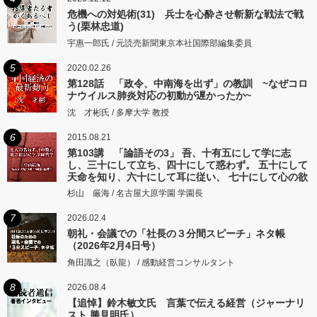
危機への対処術(31) 兵士を心酔させ斬新な戦法で戦
う(栗林忠道)
宇惠一郎氏 / 元読売新聞東京本社国際部編集委員
5
2020.02.26
第128話 「政令、中南海を出ず」の教訓 ~なぜコロ
ナウイルス肺炎対応の初動が遅かったか~
沈 才彬氏 / 多摩大学 教授
6
2015.08.21
第103講 「論語その3」 吾、十有五にして学に志
し、三十にして立ち、四十にして惑わず。 五十にして
天命を知り、六十にして耳に従い、 七十にして心の欲
するところに従いて矩をこえず。
杉山 厳海 / 名古屋大原学園 学園長
7
2026.02.4
朝礼・会議での「社長の３分間スピーチ」ネタ帳
（2026年2月4日号）
角田識之（臥龍） / 感動経営コンサルタント
8
2026.08.4
【追悼】鈴木敏文氏 言葉で伝える経営（ジャーナリ
スト 勝見明氏）