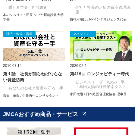
眼と耳で楽しむ読書術
会社と社長のための資産管理講
座
本のソムリエ・団長 シブヤ駅前読書大学
学長
白根寿晴氏 / FPインテリジェンス代表
経済・株式・資産
マネジメント
2010.07.14
2026.02.4
第１話 社長が知らねばならな
第419回 ロンジェビティー時代
い資産防衛
ビジネスリーダー×次の一手
「牟田太陽の社長業ネクスト」
あなたの会社と資産を守る一手
牟田太陽 / 日本経営合理化協会 理事長
坂田 薫氏 / 企業再生コンサルタント
JMCAおすすめ商品・サービス
open_in_new