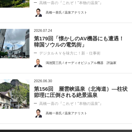
高橋一喜の『これぞ！"本物の温泉"』
高橋一喜氏 / 温泉アナリスト
2026.07.24
第179回「懐かしのAV機器にも遭遇！
韓国ソウルの電気街」
デジタルＡＶを味方に！新・仕事術
鴻池賢三氏 / オーディオビジュアル機器 評論家
2026.06.30
第156回 層雲峡温泉（北海道）―柱状
節理に圧倒される絶景温泉
高橋一喜の『これぞ！"本物の温泉"』
高橋一喜氏 / 温泉アナリスト