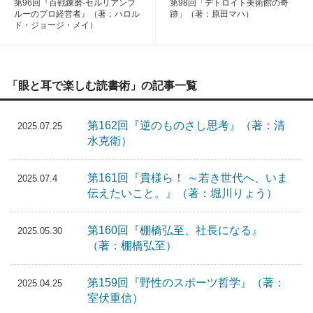
第96回『百戦錬磨-セルリアンブ
第98回「デトロイト美術館の奇
ルーのプロ経営者』（著：ハロル
跡」（著：原田マハ）
ド・ジョージ・メイ）
「眼と耳で楽しむ読書術」の記事一覧
第162回『逆のものさし思考』（著：清
2025.07.25
水克衛）
第161回『貴様ら！ ～若き世代へ、いま
2025.07.4
伝えたいこと。』（著：堀川りょう）
第160回『棚橋弘至、社長になる』
2025.05.30
（著：棚橋弘至）
第159回『野性のスポーツ哲学』（著：
2025.04.25
室伏重信）