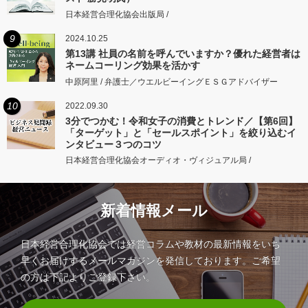
日本経営合理化協会出版局 /
9
2024.10.25
第13講 社員の名前を呼んでいますか？優れた経営者は
ネームコーリング効果を活かす
中原阿里 / 弁護士／ウエルビーイングＥＳＧアドバイザー
10
2022.09.30
3分でつかむ！令和女子の消費とトレンド／【第6回】
「ターゲット」と「セールスポイント」を絞り込むイ
ンタビュー３つのコツ
日本経営合理化協会オーディオ・ヴィジュアル局 /
新着情報メール
日本経営合理化協会では経営コラムや教材の最新情報をいち
早くお届けするメールマガジンを発信しております。ご希望
の方は下記よりご登録下さい。