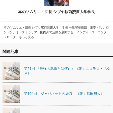
本のソムリエ・団長 シブヤ駅前読書大学学長
本のソムリエ・団長 シブヤ駅前読書大学 学長 一里塚華劇団 主宰 パリ、ロ
ンドン、オーストラリア…国内外で活動を展開する、インディーズ・エンタ
メロック…もっと見る
関連記事
第21回 『最強の武道とは何か』（著：ニコラス・ペタ
ス）
第104回「ジャパネットの経営」（著：髙田旭人）