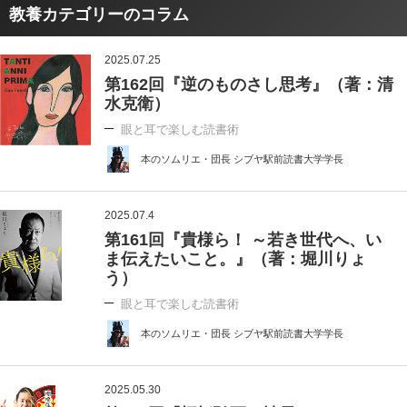
教養カテゴリーのコラム
2025.07.25
第162回『逆のものさし思考』（著：清
水克衛）
眼と耳で楽しむ読書術
本のソムリエ・団長 シブヤ駅前読書大学学長
2025.07.4
第161回『貴様ら！ ～若き世代へ、い
ま伝えたいこと。』（著：堀川りょ
う）
眼と耳で楽しむ読書術
本のソムリエ・団長 シブヤ駅前読書大学学長
2025.05.30