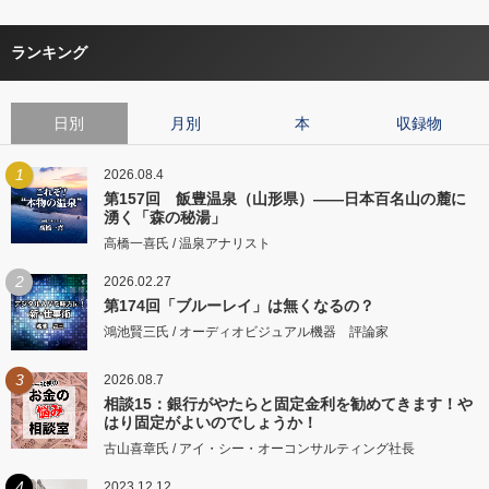
ランキング
日別
月別
本
収録物
1
2026.08.4
第157回 飯豊温泉（山形県）――日本百名山の麓に
湧く「森の秘湯」
高橋一喜氏 / 温泉アナリスト
2
2026.02.27
第174回「ブルーレイ」は無くなるの？
鴻池賢三氏 / オーディオビジュアル機器 評論家
3
2026.08.7
相談15：銀行がやたらと固定金利を勧めてきます！や
はり固定がよいのでしょうか！
古山喜章氏 / アイ・シー・オーコンサルティング社長
4
2023.12.12