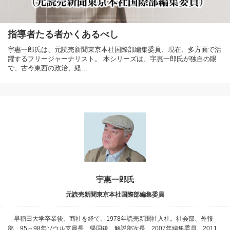
指導者たる者かくあるべし
宇惠一郎氏は、元読売新聞東京本社国際部編集委員、現在、多方面で活
躍するフリージャーナリスト。 本シリーズは、宇惠一郎氏が独自の眼
で、古今東西の政治、経…
宇惠一郎氏
元読売新聞東京本社国際部編集委員
早稲田大学卒業後、商社を経て、1978年読売新聞社入社。社会部、外報
部、95～98年ソウル支局長。帰国後、解説部次長、2007年編集委員。2011