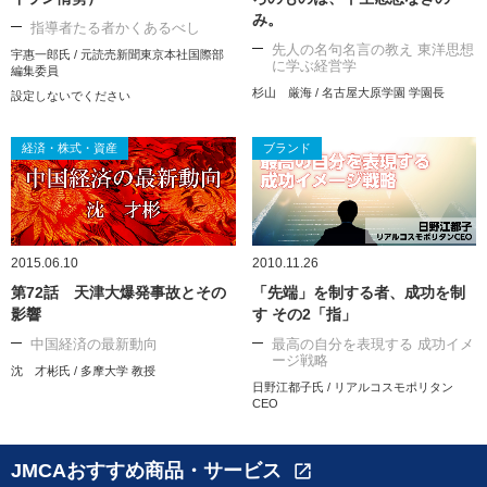
み。
指導者たる者かくあるべし
先人の名句名言の教え 東洋思想
宇惠一郎氏 / 元読売新聞東京本社国際部
に学ぶ経営学
編集委員
杉山 厳海 / 名古屋大原学園 学園長
設定しないでください
経済・株式・資産
ブランド
2015.06.10
2010.11.26
第72話 天津大爆発事故とその
「先端」を制する者、成功を制
影響
す その2「指」
中国経済の最新動向
最高の自分を表現する 成功イメ
ージ戦略
沈 才彬氏 / 多摩大学 教授
日野江都子氏 / リアルコスモポリタン
CEO
JMCAおすすめ商品・サービス
open_in_new