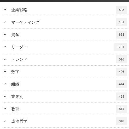
keyboard_arrow_down
企業戦略
593
keyboard_arrow_down
マーケティング
151
keyboard_arrow_down
資産
673
keyboard_arrow_down
リーダー
1701
keyboard_arrow_down
トレンド
516
keyboard_arrow_down
数字
406
keyboard_arrow_down
組織
414
keyboard_arrow_down
業界別
489
keyboard_arrow_down
教育
814
keyboard_arrow_down
成功哲学
318