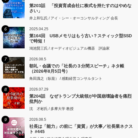
第203話 「投資育成会社に株式を持たすのはやめな
さい」
井上和弘氏 / アイ・シー・オーコンサルティング 会長
6
2025.04.25
第164回 USBメモリはもう古い？スティック型SSD
で時短！
鴻池賢三氏 / オーディオビジュアル機器 評論家
7
2026.08.5
朝礼・会議での「社長の３分間スピーチ」ネタ帳
（2026年8月5日号）
角田識之（臥龍） / 感動経営コンサルタント
8
2026.07.29
第204話 なぜトランプ大統領が中国崩壊論者を痛烈
批判か
沈 才彬氏 / 多摩大学 教授
9
2026.08.5
社長は「能力」の前に「資質」が大事／社長業ネクス
ト #445