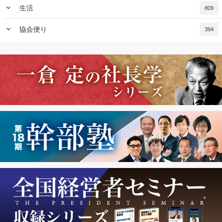
keyboard_arrow_down
生活
809
keyboard_arrow_down
協会便り
394