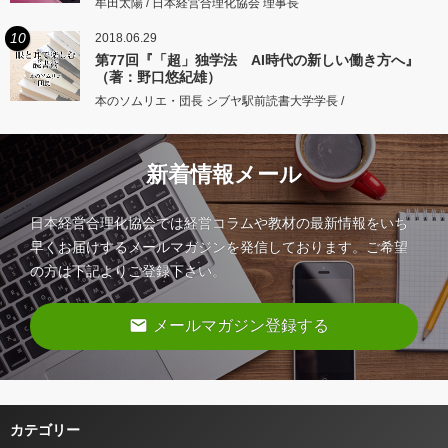
牟田太陽 / 日本経営合理化協会 理事長
10
2018.06.29
第77回『「超」独学法 AI時代の新しい働き方へ』
（著：野口悠紀雄）
本のソムリエ・団長 シブヤ駅前読書大学学長 /
新着情報メール
日本経営合理化協会では経営コラムや教材の最新情報をいち
早くお届けするメールマガジンを発信しております。ご希望
の方は下記よりご登録下さい。
email
メールマガジン登録する
カテゴリー