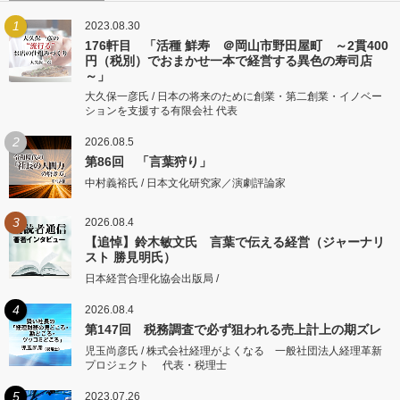
1
2023.08.30
176軒目 「活種 鮮寿 ＠岡山市野田屋町 ～2貫400
円（税別）でおまかせ一本で経営する異色の寿司店
～」
大久保一彦氏 / 日本の将来のために創業・第二創業・イノベー
ションを支援する有限会社 代表
2
2026.08.5
第86回 「言葉狩り」
中村義裕氏 / 日本文化研究家／演劇評論家
3
2026.08.4
【追悼】鈴木敏文氏 言葉で伝える経営（ジャーナリ
スト 勝見明氏）
日本経営合理化協会出版局 /
4
2026.08.4
第147回 税務調査で必ず狙われる売上計上の期ズレ
児玉尚彦氏 / 株式会社経理がよくなる 一般社団法人経理革新
プロジェクト 代表・税理士
5
2023.07.26