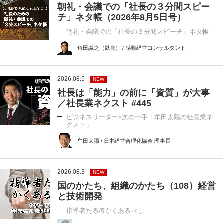
朝礼・会議での「社長の３分間スピー
チ」ネタ帳（2026年8月5日号）
朝礼・会議での「社長の３分間スピーチ」ネタ帳
角田識之（臥龍） / 感動経営コンサルタント
2026.08.5
NEW
社長は「能力」の前に「資質」が大事
／社長業ネクスト #445
ビジネスリーダー×次の一手「牟田太陽の社長業ネ
クスト」
牟田太陽 / 日本経営合理化協会 理事長
2026.08.3
NEW
国のかたち、組織のかたち（108）経営
と技術開発
指導者たる者かくあるべし