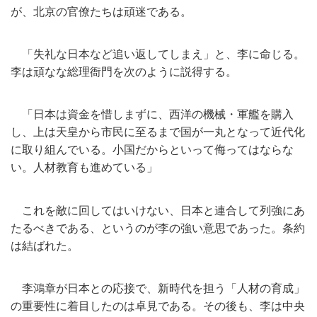
が、
北京の官僚たちは頑迷である。
「失礼な日本など追い返してしまえ」と、李に命じる。
李は頑なな総理衙門を次のように説得する。
「日本は資金を惜しまずに、西洋の機械・軍艦を購入
し、
上は天皇から市民に至るまで国が一丸となって近代化
に取り組んで
いる。小国だからといって侮ってはならな
い。
人材教育も進めている」
これを敵に回してはいけない、
日本と連合して列強にあ
たるべきである、
というのが李の強い意思であった。条約
は結ばれた。
李鴻章が日本との応接で、新時代を担う「人材の育成」
の重要性に着目したのは卓見である。その後も、
李は中央