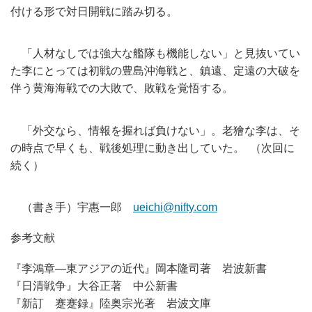
付ける形で対日開戦に踏み切る。
「人材なしでは強大な艦隊も機能しない」
と見抜いてい
た李にとっては初戦の豊島沖海戦と、鎮遠、
定遠の大破を
伴う黄海海戦での大敗で、敗戦を覚悟する。
「外交なら、情報を握れば負けない」。老獪な李は、
そ
の時点で早くも、戦後処理に動き出していた。 （次回に
続く）
（書き手）宇惠一郎
ueichi@nifty.com
参考文献
『李鴻章―東アジアの近代』岡本隆司著 岩波新書
『日清戦争』大谷正著 中公新書
『新訂 蹇蹇録』陸奥宗光著 岩波文庫