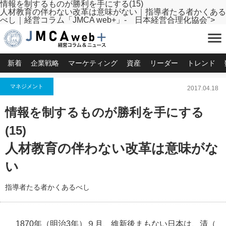
情報を制するものが勝利を手にする(15)
人材教育の伴わない改革は意味がない｜指導者たる者かくある
べし｜経営コラム「JMCA web+」- 日本経営合理化協会">
menu
新着
企業戦略
マーケティング
資産
リーダー
トレンド
マネジメント
2017.04.18
情報を制するものが勝利を手にする
(15)
人材教育の伴わない改革は意味がな
い
指導者たる者かくあるべし
1870年（明治3年）９月、維新後まもない日本は、清（