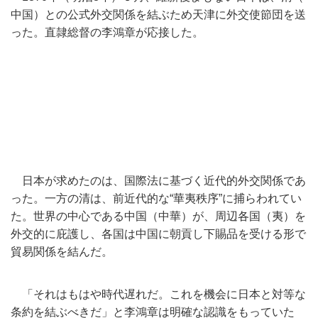
中国）との公式外交関係を結ぶため天津に外交使節団を送
った。
直隷総督の李鴻章が応接した。
日本が求めたのは、国際法に基づく近代的外交関係であ
った。
一方の清は、前近代的な“華夷秩序”に捕らわれてい
た。
世界の中心である中国（中華）が、周辺各国（夷）
を
外交的に庇護し、
各国は中国に朝貢し下賜品を受ける形で
貿易関係を結んだ。
「それはもはや時代遅れだ。
これを機会に日本と対等な
条約を結ぶべきだ」
と李鴻章は明確な認識をもっていた