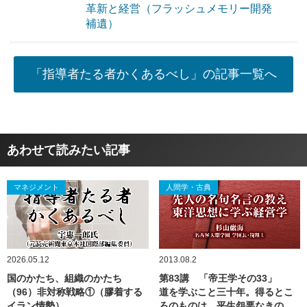
革新と経営（フラッシュメモリー開発
補遺）
「指導者たる者かくあるべし」の記事一覧へ
あわせて読みたい記事
マネジメント
人間学・古典
2026.05.12
2013.08.2
国のかたち、組織のかたち
第83講 「帝王学その33」
（96）非対称戦略①（膠着する
道を学ぶこと三十年。得るとこ
イラン情勢）
ろのものは、平生怨悪なきの