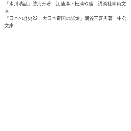
『氷川清話』勝海舟著 江藤淳・松浦玲編 講談社学術文
庫
『日本の歴史22 大日本帝国の試煉』隅谷三喜男著 中公
文庫