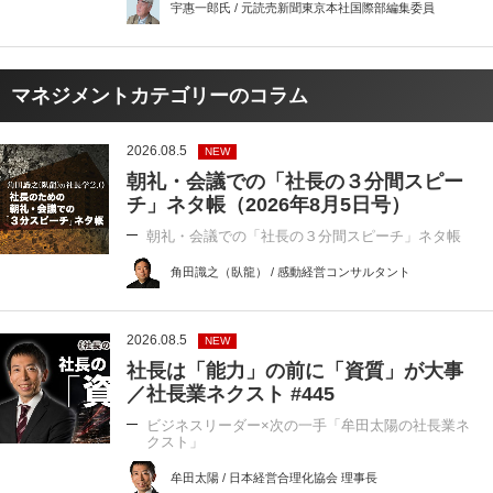
宇惠一郎氏 / 元読売新聞東京本社国際部編集委員
マネジメントカテゴリーのコラム
2026.08.5
NEW
朝礼・会議での「社長の３分間スピー
チ」ネタ帳（2026年8月5日号）
朝礼・会議での「社長の３分間スピーチ」ネタ帳
角田識之（臥龍） / 感動経営コンサルタント
2026.08.5
NEW
社長は「能力」の前に「資質」が大事
／社長業ネクスト #445
ビジネスリーダー×次の一手「牟田太陽の社長業ネ
クスト」
牟田太陽 / 日本経営合理化協会 理事長