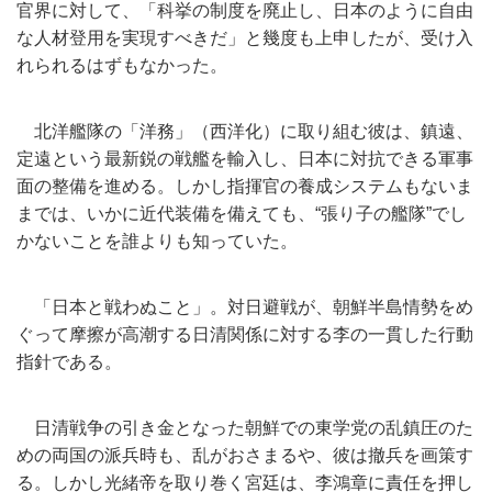
官界に対して、「科挙の制度を廃止し、
日本のように自由
な人材登用を実現すべきだ」
と幾度も上申したが、受け入
れられるはずもなかった。
北洋艦隊の「洋務」（西洋化）に取り組む彼は、鎮遠、
定遠という最新鋭の戦艦を輸入し、
日本に対抗できる軍事
面の整備を進める。
しかし指揮官の養成システムもないま
までは、
いかに近代装備を備えても、“張り子の艦隊”
でし
かないことを誰よりも知っていた。
「日本と戦わぬこと」。対日避戦が、
朝鮮半島情勢をめ
ぐって摩擦が高潮する日清関係に対する李の一貫
した行動
指針である。
日清戦争の引き金となった朝鮮での東学党の乱鎮圧のた
めの両国の
派兵時も、乱がおさまるや、彼は撤兵を画策す
る。
しかし光緒帝を取り巻く宮廷は、
李鴻章に責任を押し