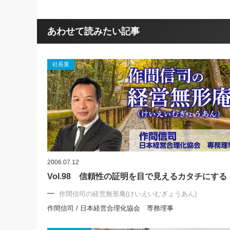
あわせて読みたい記事
社長業
2006.07.12
Vol.98 信頼性の証明を目で見えるカタチにする
作間信司の経営無形庵(けいえいむぎょうあん)
作間信司 / 日本経営合理化協会 専務理事