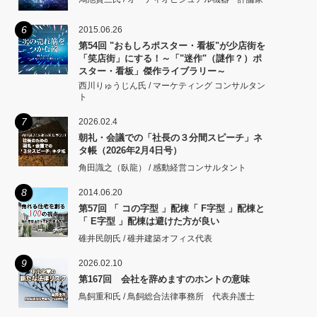
6
2015.06.26
第54回 "おもしろポスター・看板"が少店街を
「笑店街」にする！～「"迷作"（謎作？）ポ
スター・看板」傑作ライブラリー～
西川りゅうじん氏 / マーケティング コンサルタン
ト
7
2026.02.4
朝礼・会議での「社長の３分間スピーチ」ネ
タ帳（2026年2月4日号）
角田識之（臥龍） / 感動経営コンサルタント
8
2014.06.20
第57回 「 コの字型 」配棟「 F字型 」配棟と
「 E字型 」配棟は避けた方が良い
碓井民朗氏 / 碓井建築オフィス代表
9
2026.02.10
第167回 会社を辞めますのホントの意味
鳥飼重和氏 / 鳥飼総合法律事務所 代表弁護士