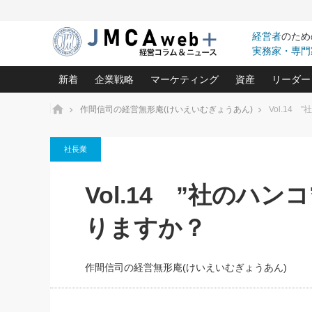
経営者
のため
実務家・専門
新着
企業戦略
マーケティング
資産
リーダー
ホーム
作間信司の経営無形庵(けいえいむぎょうあん)
Vol.14
中小企業の「１位づくり」戦略(96)
ネット戦略成功の秘訣 圧倒的に儲か
あなたの会社と資
オンリ
社長業
利益を最大化する「業務改善」横田尚哉氏(5)
ビジネスを一瞬で制する！一流グロ
どうなる金融業界
ビジネ
る“社長の戦略印象リスクマネジメント
(446)
強い会社を築く ビジネス・クリニック(240)
中国経済の最新動
Vol.14 ”社のハ
ロングセラーの玉手箱(9)
ピョー
2026.08.7
2026.08.7
日本レーザー「人を大切にしながら利益を上げ
事業承継の前に
相談15：銀行がやたらと固定金
第153回「内需企業があっと
(3)
大復活＆快進撃！ユニバーサルスタ
きたいコト(12)
指導者た
りますか？
利を勧めてきます！やはり固定
う間にグローバル成長企業に
は(5)
がよいのでしょうか！
FOOD & LIFE COMPANIES
武器としてのM&A入門(3)
会社と社長のため
朝礼・
最高の自分を表現する 成功イメージ戦
社長のための“儲かる通販”戦略視点(151)
深読み企業分析(1
楠木建の
作間信司の経営無形庵(けいえいむぎょうあん)
酒井光雄 成功事例に学ぶ繁栄企業の
継続経営 百話百行(85)
次もあ
野田久美子 香港ビジネス成功法(10)
社長の口