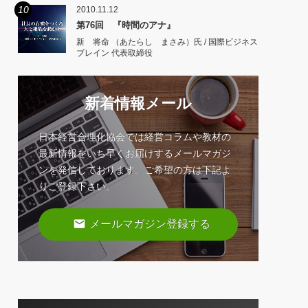
10
2010.11.12
第76回 『時間のアナ』
新 将命 （あたらし まさみ）氏 / 国際ビジネス
ブレイン 代表取締役
新着情報メール
日本経営合理化協会では経営コラムや教材の
最新情報をいち早くお届けするメールマガジ
ンを発信しております。ご希望の方は下記よ
りご登録下さい。
email
メールマガジン登録する