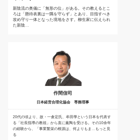
)
新陰流の奥儀に「無形の位」がある。その教えるとこ
喜の『これぞ！"本物の温泉"』(157)
ろは「懸待表裏は一隅を守らず」とあり、目指すべき
攻め守り一体となった境地をさす。柳生家に伝えられ
た新陰…
作間信司
日本経営合理化協会 専務理事
20代の頃より、故・一倉定氏、牟田學という日本を代表す
る「社長指導の教祖」から直に薫陶を受ける。その10余年
の経験から、「事業繁栄の根源は、何よりもま…もっと見
る