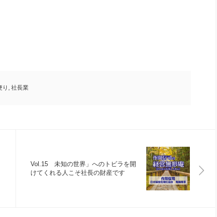
便り
,
社長業
ま
Vol.15 未知の世界」へのトビラを開
けてくれる人こそ社長の財産です