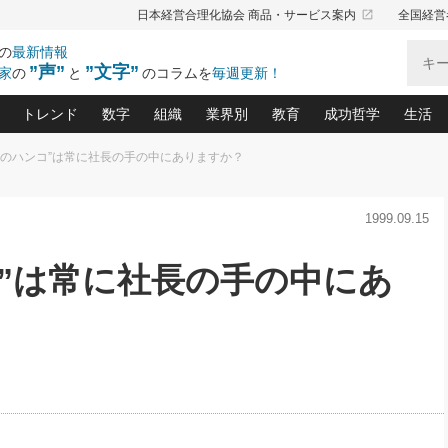
launch
日本経営合理化協会 商品・サービス案内
全国経営
の
最新情報
”声”
”文字”
家
の
と
のコラムを
毎週更新！
トレンド
数字
組織
業界別
教育
成功哲学
生活
 ”社のハンコ”は常に社長の手の中にありますか？
る仕組みづくり講座(12)
産を守る一手(171)
ーワンで勝ち残る企業風土づくり(54)
《ニューヨーク発》ビジネスリーダーの先読み: 最新トレンド
オーナー社長の「お金の悩み相談室」(15)
「賃金の誤解」(135)
なぜ、トヨタ式で会社が伸びるのか？(
“出来る”管理職の条件(62)
中国哲学に学ぶ 不
おの
と戦略拠点(9)
(50)
1999.09.15
ーバル経営者は知ってい
(39)
スリーダー×次の一手「牟田太陽の社長業ネクスト」
おカネが残る決算書にするために、やっておきたいこと(
中小企業の新たな法律リスク(178)
売れる住宅を創る 100の視点(100)
あなただからお願いしたいと
令和時代の「社長の
”(9)
「社長の繁盛トレンド通信」(90)
デジ
向(204)
会社を守り抜くための緊急対策(100)
職場の生産性を下げるハラスメントの予防策(1
大久保一彦の“流行る”お店の仕組みづく
クレーム対応 実践マニュアル
先人の名句名言の教
ンコ”は常に社長の手の中にあ
トル・F・グジバチの『経営戦略の新常識』(12)
北村森の「今月のヒット商品」(109)
リーダ
2026.08.5
2
る経営」の極意
、決めておきたい、知っておきたい、やってお
強い決算書の会社はココが違う！(36)
賃金決定の定石(68)
柿内幸夫─社長のための現場改善(174
クレーム対応の新知識と新常
渡部昇一の「日本の
い
第109話 伝統的産品を21世紀
第
ジオジャパンの成功要因と
る者かくあるべし(635)
次の売れ筋をつかむ術(102)
ワイ
」
に生かし切る！
損益分岐点を下げる、Ｐ／Ｌ不況時代の新戦略(12)
顧客・社員・社会から支持される「ウェルビ
デキル社員に育てる！ 社員
経営に活かす“十八史
の資産管理講座(95)
会議での「社長の３分間スピーチ」ネタ帳(159)
社長のメシの種 4.0(206)
門」(23)
必読
2026.08.5
新・会計経営と実学(37)
東川鷹年の「中小企業の人育
略(77)
53)
「経営知になる考え方」(57)
眼と耳
朝礼・会議での「社長の３分間
決算書の“見える化”術(12)
業績アップにつながる！ワン
スピーチ」ネタ帳（2026年8月5
ブランド戦略(39)
日号）
なたにお願いしたいと思われる「一流の仕事術」(28)
社長の
賢い社長の「経理財務の見どころ・勘どころ・ツッコ
欧米資産家に学ぶ二世教育(1
ぐせ経営哲学(100)
ろ」(149)
米国