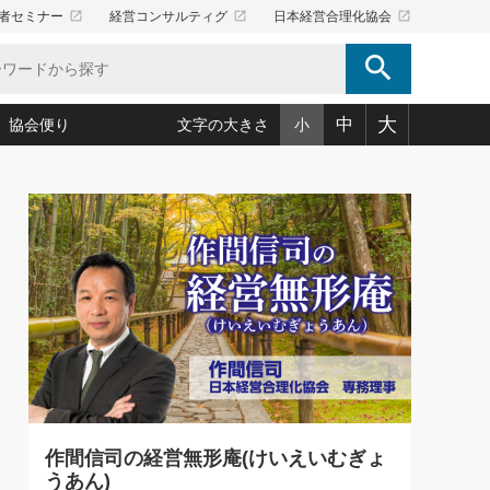
launch
launch
launch
者セミナー
経営コンサルティグ
日本経営合理化協会
search
大
中
協会便り
文字の大きさ
小
5)
況は会社守成の好機(38)
ころ心平の ──社長のための「か・ら・だマネジメント」
「愛読者通信」著者インタビュー(44)
34)
思われる 気配りの達人(127)
人間力の磨き方」(86)
ビジネス見聞録 経営ニュース(100)
タルＡＶを味方に！新・仕事術(180)
0)
り(210)
(92)
え 東洋思想に学ぶ経営学(132)
作間信司の経営無形庵(けいえいむぎょうあん)(166)
ー脳の鍛え方(32)
もっとみる
026.08.5
)
識(57)
指導者たち」(32)
経営セミナー情報局(1)
86回 「言葉狩り」
ンを楽しむ基礎レッスン(12)
ーイング経営入
教育の決め手(203)
略”(30)
繁栄への着眼点 牟田太陽(76)
！社長が読むべき今月の4冊(88)
て」(38)
講話を聞いて学ぼう 実学・耳学・磨く「ミミガク」のすすめ
で楽しむ読書術(162)
(7)
ランク上の手紙・メール術(100)
「氣」(30)
作間信司の経営無形庵(けいえいむぎょ
ミどこ
00)
うあん)
スポーツ・ビジネスに学ぶ心理学(98)