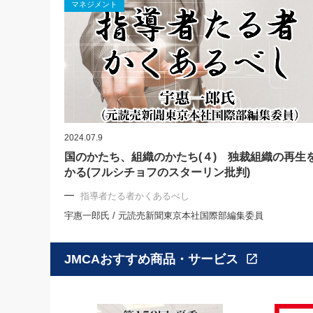
マネジメント
2024.07.9
国のかたち、組織のかたち(４) 独裁組織の再生
かる(フルシチョフのスターリン批判)
指導者たる者かくあるべし
宇惠一郎氏 / 元読売新聞東京本社国際部編集委員
JMCAおすすめ商品・サービス
open_in_new