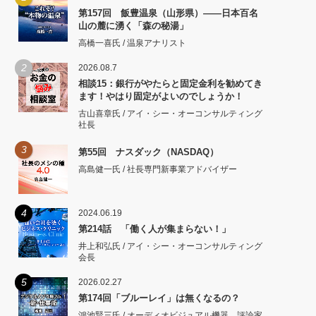
第157回 飯豊温泉（山形県）――日本百名
山の麓に湧く「森の秘湯」
高橋一喜氏 / 温泉アナリスト
2
2026.08.7
相談15：銀行がやたらと固定金利を勧めてき
ます！やはり固定がよいのでしょうか！
古山喜章氏 / アイ・シー・オーコンサルティング
社長
3
第55回 ナスダック（NASDAQ）
高島健一氏 / 社長専門新事業アドバイザー
4
2024.06.19
第214話 「働く人が集まらない！」
井上和弘氏 / アイ・シー・オーコンサルティング
会長
5
2026.02.27
第174回「ブルーレイ」は無くなるの？
鴻池賢三氏 / オーディオビジュアル機器 評論家