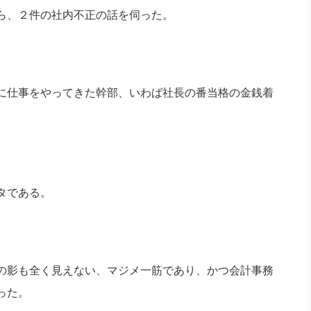
社長のための“全員営業”(30
ら、２件の社内不正の話を伺った。
腕をつくる 人と組織を動かす(200)
銀行交渉はこうしなさい！(12)
高橋一
行動科学マネジメント(5)
の社長のビジョン実現道場(10)
に仕事をやってきた幹部、いわば社長の番当格の金銭着
タである。
の影も全く見えない、マジメ一筋であり、かつ会計事務
った。