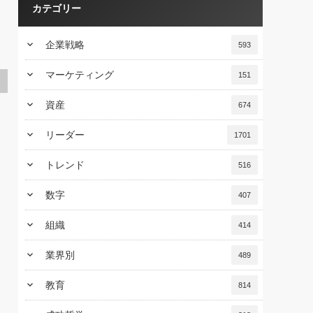
カテゴリー
keyboard_arrow_down
企業戦略
593
keyboard_arrow_down
マーケティング
151
keyboard_arrow_down
資産
674
keyboard_arrow_down
リーダー
1701
keyboard_arrow_down
トレンド
516
keyboard_arrow_down
数字
407
keyboard_arrow_down
組織
414
keyboard_arrow_down
業界別
489
keyboard_arrow_down
教育
814