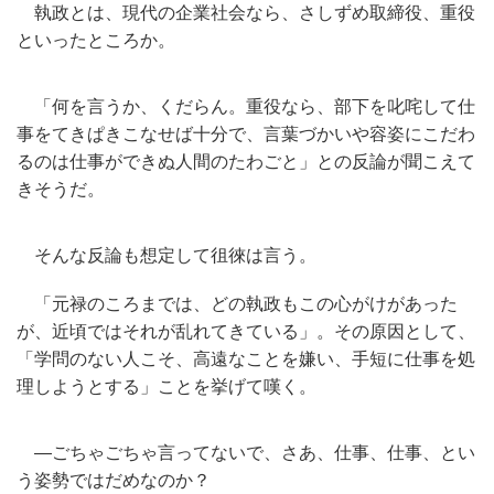
執政とは、現代の企業社会なら、さしずめ取締役、
重役
といったところか。
「何を言うか、くだらん。重役なら、部下を叱咤して仕
事をてきぱきこなせば十分で、
言葉づかいや容姿にこだわ
るのは仕事ができぬ人間のたわごと」
との反論が聞こえて
きそうだ。
そんな反論も想定して徂徠は言う。
「元禄のころまでは、どの執政もこの心がけがあった
が、
近頃ではそれが乱れてきている」。その原因として、
「
学問のない人こそ、高遠なことを嫌い、
手短に仕事を処
理しようとする」ことを挙げて嘆く。
―ごちゃごちゃ言ってないで、さあ、仕事、仕事、
とい
う姿勢ではだめなのか？