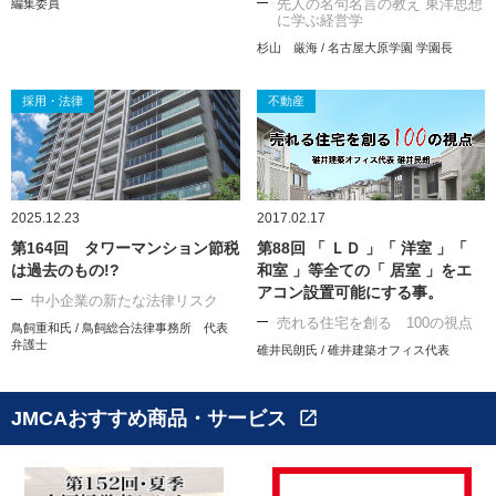
先人の名句名言の教え 東洋思想
編集委員
に学ぶ経営学
杉山 厳海 / 名古屋大原学園 学園長
採用・法律
不動産
2025.12.23
2017.02.17
第164回 タワーマンション節税
第88回 「 ＬＤ 」「 洋室 」「
は過去のもの!?
和室 」等全ての「 居室 」をエ
アコン設置可能にする事。
中小企業の新たな法律リスク
売れる住宅を創る 100の視点
鳥飼重和氏 / 鳥飼総合法律事務所 代表
弁護士
碓井民朗氏 / 碓井建築オフィス代表
JMCAおすすめ商品・サービス
open_in_new