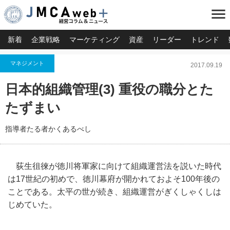
menu
新着
企業戦略
マーケティング
資産
リーダー
トレンド
マネジメント
2017.09.19
日本的組織管理(3) 重役の職分とた
たずまい
指導者たる者かくあるべし
荻生徂徠が徳川将軍家に向けて組織運営法を説いた時代
は17世紀
の初めで、徳川幕府が開かれておよそ100年後の
ことである。
太平の世が続き、組織運営がぎくしゃくしは
じめていた。