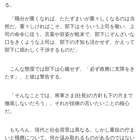
る。
「職分が重くなれば、たたずまいが重々しくなるのは当
然だ。
重々しければこそ、部下はそういう上司を敬い、
上
司の命令に従う。言葉や容姿が粗末で、
部下にぞんざいな
口をきくような上司は、部下の才知も活かせず、
かえって
部下に煩わしく干渉するものだ」
こんな態度では部下は心服せず、「必ず政務に支障をき
たす」、
と彼は警告する。
「そんなことでは、将軍さま(社長)
の方針も下の方まで
徹底しないだろう」。
それが徂徠の言いたいことの核心
だ。
もちろん、現代と社会背景は異なる。
しかし重役の佇ま
いと職務について、
何か汲み取れるものがあるのではない