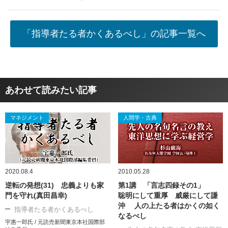
「指導者たる者かくあるべし」の記事一覧へ
あわせて読みたい記事
マネジメント
人間学・古典
2020.08.4
2010.05.28
逆転の発想(31) 忠義よりも家
第1講 「言志四録その1」
門を守れ(真田昌幸)
聡明にして重厚 威厳にして謙
沖 人の上たる者はかくの如く
指導者たる者かくあるべし
なるべし
宇惠一郎氏 / 元読売新聞東京本社国際部