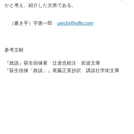
かと考え、
紹介した次第である。
（書き手）宇惠一郎
ueichi@nifty.com
参考文献
『政談』荻生徂徠著 辻達也校注 岩波文庫
『荻生徂徠「政談」』尾藤正英抄訳 講談社学術文庫