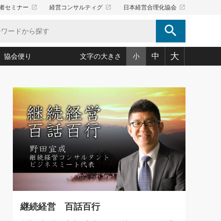
launch
launch
launch
者セミナー
経営コンサルティグ
日本経営合理化協会
search
大
中
協会便り
文字の大きさ
小
5)
況は会社守成の好機(38)
ころ心平の ──社長のための「か・ら・だマネジメント」
「愛読者通信」著者インタビュー(44)
34)
思われる 気配りの達人(127)
人間力の磨き方」(86)
ビジネス見聞録 経営ニュース(100)
タルＡＶを味方に！新・仕事術(180)
0)
り(210)
(92)
え 東洋思想に学ぶ経営学(132)
作間信司の経営無形庵(けいえいむぎょうあん)(166)
ー脳の鍛え方(32)
もっとみる
026.08.5
)
識(57)
指導者たち」(32)
経営セミナー情報局(1)
86回 「言葉狩り」
ンを楽しむ基礎レッスン(12)
ーイング経営入
教育の決め手(203)
略”(30)
繁栄への着眼点 牟田太陽(76)
！社長が読むべき今月の4冊(88)
て」(38)
講話を聞いて学ぼう 実学・耳学・磨く「ミミガク」のすすめ
で楽しむ読書術(162)
(7)
ランク上の手紙・メール術(100)
「氣」(30)
継続経営 百話百行
ミどこ
00)
スポーツ・ビジネスに学ぶ心理学(98)