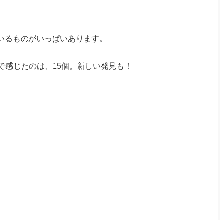
社長のための“全員営業”(30
腕をつくる 人と組織を動かす(200)
銀行交渉はこうしなさい！(12)
高橋一
行動科学マネジメント(5)
の社長のビジョン実現道場(10)
いるものがいっぱいあります。
）で感じたのは、15個。新しい発見も！