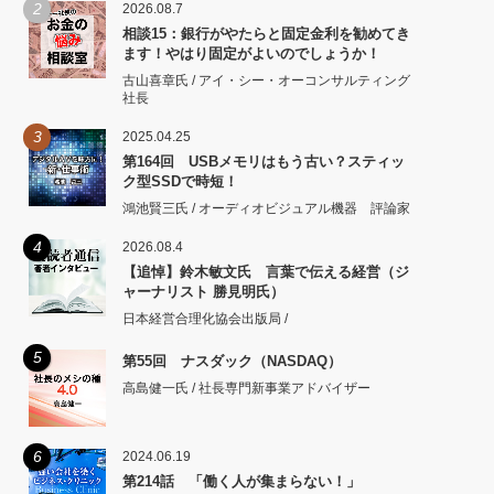
2
2026.08.7
相談15：銀行がやたらと固定金利を勧めてき
ます！やはり固定がよいのでしょうか！
古山喜章氏 / アイ・シー・オーコンサルティング
社長
3
2025.04.25
第164回 USBメモリはもう古い？スティッ
ク型SSDで時短！
鴻池賢三氏 / オーディオビジュアル機器 評論家
4
2026.08.4
【追悼】鈴木敏文氏 言葉で伝える経営（ジ
ャーナリスト 勝見明氏）
日本経営合理化協会出版局 /
5
第55回 ナスダック（NASDAQ）
高島健一氏 / 社長専門新事業アドバイザー
6
2024.06.19
第214話 「働く人が集まらない！」