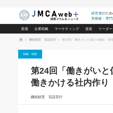
経営者
のため
実務家・専門
新着
企業戦略
マーケティング
資産
リーダー
ホーム
継続経営 百話百行
第24回「働きがいと儲けの融合 潜
中小企業の「１位づくり」戦略(96)
ネット戦略成功の秘訣 圧倒的に儲か
あなたの会社と資
オンリ
戦略・戦術
利益を最大化する「業務改善」横田尚哉氏(5)
ビジネスを一瞬で制する！一流グロ
どうなる金融業界
ビジネ
る“社長の戦略印象リスクマネジメント
(446)
強い会社を築く ビジネス・クリニック(240)
中国経済の最新動
第24回「働きがい
ロングセラーの玉手箱(9)
ピョー
2026.08.7
2026.08.7
日本レーザー「人を大切にしながら利益を上げ
事業承継の前に
相談15：銀行がやたらと固定金
第153回「内需企業があっと
(3)
大復活＆快進撃！ユニバーサルスタ
きたいコト(12)
指導者た
働きかける社内作り
利を勧めてきます！やはり固定
う間にグローバル成長企業に
は(5)
がよいのでしょうか！
FOOD & LIFE COMPANIES
武器としてのM&A入門(3)
会社と社長のため
朝礼・
最高の自分を表現する 成功イメージ戦
社長のための“儲かる通販”戦略視点(151)
深読み企業分析(1
楠木建の
継続経営 百話百行
酒井光雄 成功事例に学ぶ繁栄企業の
継続経営 百話百行(85)
次もあ
野田久美子 香港ビジネス成功法(10)
社長の口