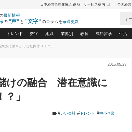
launch
日本経営合理化協会 商品・サービス案内
全国経営
の
最新情報
”声”
”文字”
家
の
と
のコラムを
毎週更新！
トレンド
数字
組織
業界別
教育
成功哲学
生活
在意識に働きかける社内作り！？」
る仕組みづくり講座(12)
産を守る一手(171)
ーワンで勝ち残る企業風土づくり(54)
《ニューヨーク発》ビジネスリーダーの先読み: 最新トレンド
オーナー社長の「お金の悩み相談室」(15)
「賃金の誤解」(135)
なぜ、トヨタ式で会社が伸びるのか？(
“出来る”管理職の条件(62)
中国哲学に学ぶ 不
おの
と戦略拠点(9)
(50)
2015.05.29
ーバル経営者は知ってい
(39)
スリーダー×次の一手「牟田太陽の社長業ネクスト」
おカネが残る決算書にするために、やっておきたいこと(
中小企業の新たな法律リスク(178)
売れる住宅を創る 100の視点(100)
あなただからお願いしたいと
令和時代の「社長の
”(9)
「社長の繁盛トレンド通信」(90)
デジ
向(204)
会社を守り抜くための緊急対策(100)
職場の生産性を下げるハラスメントの予防策(1
大久保一彦の“流行る”お店の仕組みづく
クレーム対応 実践マニュアル
先人の名句名言の教
と儲けの融合 潜在意識に
トル・F・グジバチの『経営戦略の新常識』(12)
北村森の「今月のヒット商品」(109)
リーダ
2026.08.5
2
る経営」の極意
、決めておきたい、知っておきたい、やってお
強い決算書の会社はココが違う！(36)
賃金決定の定石(68)
柿内幸夫─社長のための現場改善(174
クレーム対応の新知識と新常
渡部昇一の「日本の
い
第109話 伝統的産品を21世紀
第
ジオジャパンの成功要因と
る者かくあるべし(635)
次の売れ筋をつかむ術(102)
ワイ
！？」
」
に生かし切る！
損益分岐点を下げる、Ｐ／Ｌ不況時代の新戦略(12)
顧客・社員・社会から支持される「ウェルビ
デキル社員に育てる！ 社員
経営に活かす“十八史
の資産管理講座(95)
会議での「社長の３分間スピーチ」ネタ帳(159)
社長のメシの種 4.0(206)
門」(23)
必読
2026.08.5
新・会計経営と実学(37)
東川鷹年の「中小企業の人育
略(77)
53)
「経営知になる考え方」(57)
眼と耳
朝礼・会議での「社長の３分間
#
#
#
いい会社
トレンド
中小企業
決算書の“見える化”術(12)
業績アップにつながる！ワン
スピーチ」ネタ帳（2026年8月5
ブランド戦略(39)
日号）
なたにお願いしたいと思われる「一流の仕事術」(28)
社長の
賢い社長の「経理財務の見どころ・勘どころ・ツッコ
欧米資産家に学ぶ二世教育(1
ぐせ経営哲学(100)
ろ」(149)
米国