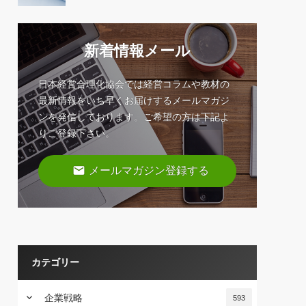
新着情報メール
日本経営合理化協会では経営コラムや教材の
最新情報をいち早くお届けするメールマガジ
ンを発信しております。ご希望の方は下記よ
りご登録下さい。
email
メールマガジン登録する
カテゴリー
keyboard_arrow_down
企業戦略
593