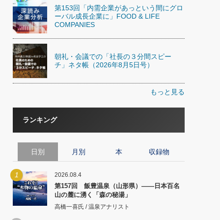
第153回「内需企業があっという間にグロ
ーバル成長企業に」FOOD & LIFE
COMPANIES
朝礼・会議での「社長の３分間スピー
チ」ネタ帳（2026年8月5日号）
もっと見る
ランキング
日別
月別
本
収録物
1
2026.08.4
第157回 飯豊温泉（山形県）――日本百名
山の麓に湧く「森の秘湯」
高橋一喜氏 / 温泉アナリスト