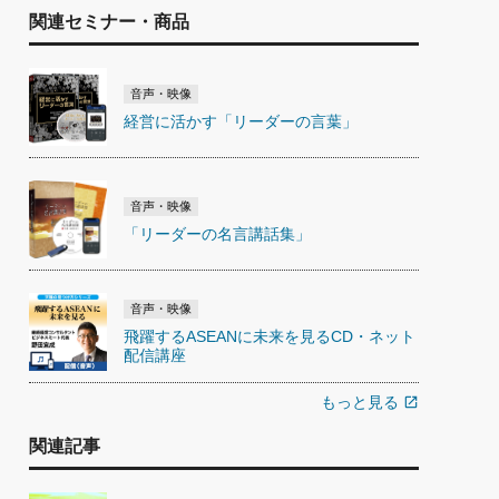
関連セミナー・商品
音声・映像
経営に活かす「リーダーの言葉」
音声・映像
「リーダーの名言講話集」
音声・映像
飛躍するASEANに未来を見るCD・ネット
配信講座
もっと見る
open_in_new
関連記事