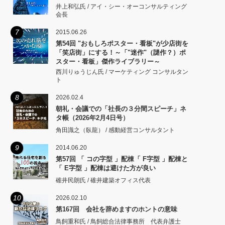
井上和弘氏 / アイ・シー・オーコンサルティング
会長
7
2015.06.26
第54回 "おもしろポスター・看板"が少店街を
「笑店街」にする！～「"迷作"（謎作？）ポ
スター・看板」傑作ライブラリー～
西川りゅうじん氏 / マーケティング コンサルタン
ト
8
2026.02.4
朝礼・会議での「社長の３分間スピーチ」ネ
タ帳（2026年2月4日号）
角田識之（臥龍） / 感動経営コンサルタント
9
2014.06.20
第57回 「 コの字型 」配棟「 F字型 」配棟と
「 E字型 」配棟は避けた方が良い
碓井民朗氏 / 碓井建築オフィス代表
10
2026.02.10
第167回 会社を辞めますのホントの意味
鳥飼重和氏 / 鳥飼総合法律事務所 代表弁護士