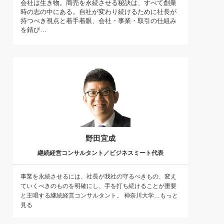
会社は生き物。商売を永続させる秘訣は、すべて創業
)
時の志の中にある。自社が変わり続けるために社長が
喜の『これぞ！"本物の温泉"』(157)
持つべき視点と着手着眼、会社・事業・取引の仕組み
を錆び…
野田宜成
継続経営コンサルタント／ビジネスミート代表
事業を永続させるには、社長が我社の守るべきもの、変え
ていくべきのものを明確にし、手を打ち続けることが重要
と主唱する継続経営コンサルタント。 神奈川大学…もっと
見る