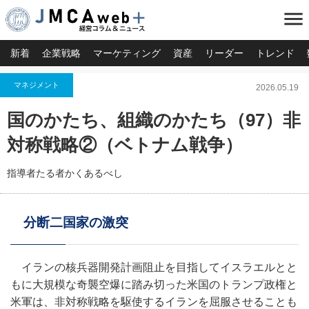
menu
新着
企業戦略
マーケティング
資産
リーダー
トレンド
マネジメント
2026.05.19
国のかたち、組織のかたち（97）非
対称戦略②（ベトナム戦争）
指導者たる者かくあるべし
分断二国家の激突
イランの核兵器開発計画阻止を目指してイスラエルとと
もに大規模な奇襲空爆に踏み切った米国のトランプ政権と
米軍は、非対称戦略を駆使するイランを屈服させることも