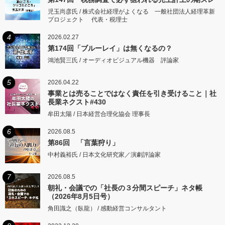
児玉尚彦氏 / 株式会社経理がよくなる 一般社団法人経理革新
プロジェクト 代表・税理士
4
2026.02.27
第174回「ブルーレイ」は無くなるの？
鴻池賢三氏 / オーディオビジュアル機器 評論家
5
2026.04.22
事業とは売ることではなく責任を引き受けること｜社
長業ネクスト#430
牟田太陽 / 日本経営合理化協会 理事長
6
2026.08.5
第86回 「言葉狩り」
中村義裕氏 / 日本文化研究家／演劇評論家
7
2026.08.5
朝礼・会議での「社長の３分間スピーチ」ネタ帳
（2026年8月5日号）
角田識之（臥龍） / 感動経営コンサルタント