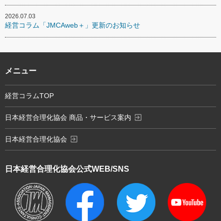
2026.07.03
経営コラム「JMCAweb＋」更新のお知らせ
メニュー
経営コラムTOP
exit_to_app
日本経営合理化協会 商品・サービス案内
exit_to_app
日本経営合理化協会
日本経営合理化協会
公式WEB/SNS