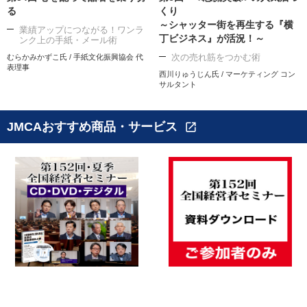
る
くり
～シャッター街を再生する『横
業績アップにつながる！ワンラ
丁ビジネス』が活況！～
ンク上の手紙・メール術
次の売れ筋をつかむ術
むらかみかずこ氏 / 手紙文化振興協会 代
表理事
西川りゅうじん氏 / マーケティング コン
サルタント
JMCAおすすめ商品・サービス
open_in_new