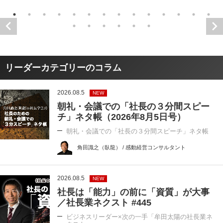
リーダーカテゴリーのコラム
2026.08.5
NEW
朝礼・会議での「社長の３分間スピー
チ」ネタ帳（2026年8月5日号）
朝礼・会議での「社長の３分間スピーチ」ネタ帳
角田識之（臥龍） / 感動経営コンサルタント
2026.08.5
NEW
社長は「能力」の前に「資質」が大事
／社長業ネクスト #445
ビジネスリーダー×次の一手「牟田太陽の社長業ネ