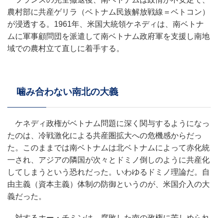
農村部に共産ゲリラ（ベトナム民族解放戦線＝ベトコン）
が浸透する。1961年、米国大統領ケネディは、南ベトナ
ムに軍事顧問団を派遣して南ベトナム政府軍を支援し南地
域での農村立て直しに着手する。
噛み合わない南北の大義
ケネディ政権がベトナム問題に深く関与するようになっ
たのは、冷戦激化による共産圏拡大への危機感からだっ
た。このままでは南ベトナムは北ベトナムによって赤化統
一され、アジアの隣国が次々とドミノ倒しのように共産化
してしまうという恐れだった。いわゆるドミノ理論だ。自
由主義（資本主義）体制の防御というのが、米国介入の大
義だった。
対するホー・チミンは、腐敗した南の政権に苦しめられ