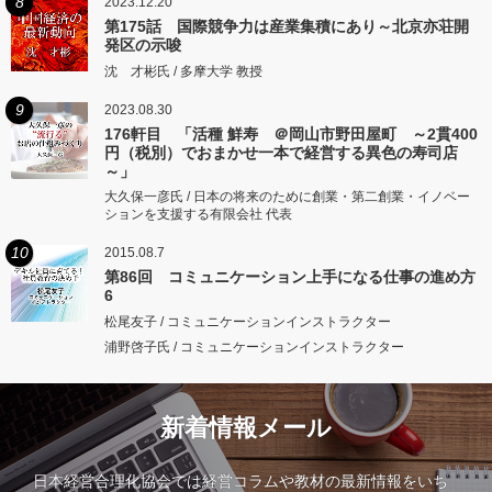
8
2023.12.20
第175話 国際競争力は産業集積にあり～北京亦荘開
発区の示唆
沈 才彬氏 / 多摩大学 教授
9
2023.08.30
176軒目 「活種 鮮寿 ＠岡山市野田屋町 ～2貫400
円（税別）でおまかせ一本で経営する異色の寿司店
～」
大久保一彦氏 / 日本の将来のために創業・第二創業・イノベー
ションを支援する有限会社 代表
10
2015.08.7
第86回 コミュニケーション上手になる仕事の進め方
6
松尾友子 / コミュニケーションインストラクター
浦野啓子氏 / コミュニケーションインストラクター
新着情報メール
日本経営合理化協会では経営コラムや教材の最新情報をいち