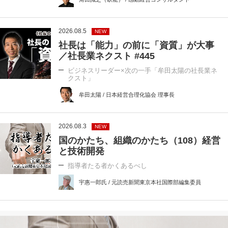
2026.08.5
NEW
社長は「能力」の前に「資質」が大事
／社長業ネクスト #445
ビジネスリーダー×次の一手「牟田太陽の社長業ネ
クスト」
牟田太陽 / 日本経営合理化協会 理事長
2026.08.3
NEW
国のかたち、組織のかたち（108）経営
と技術開発
指導者たる者かくあるべし
宇惠一郎氏 / 元読売新聞東京本社国際部編集委員