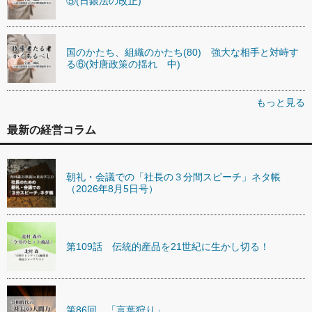
⑤(日銀法の改正)
国のかたち、組織のかたち(80) 強大な相手と対峙す
る⑥(対唐政策の揺れ 中)
もっと見る
最新の経営コラム
朝礼・会議での「社長の３分間スピーチ」ネタ帳
（2026年8月5日号）
第109話 伝統的産品を21世紀に生かし切る！
第86回 「言葉狩り」