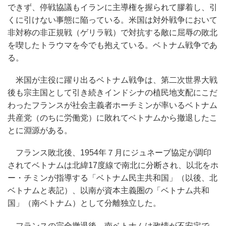
できず、停戦協議もイランに主導権を握られて膠着し、引
くに引けない事態に陥っている。米国は対外戦争において
非対称の非正規戦（ゲリラ戦）で対抗する敵に屈辱の敗北
を喫したトラウマを今でも抱えている。ベトナム戦争であ
る。
米国が主役に躍り出るベトナム戦争は、第二次世界大戦
後も宗主国として引き続きインドシナの植民地支配にこだ
わったフランスが社会主義者ホーチミンが率いるベトナム
共産党（のちに労働党）に敗れてベトナムから撤退したこ
とに淵源がある。
フランス敗北後、1954年７月にジュネーブ協定が調印
されてベトナムは北緯17度線で南北に分断され、以北をホ
ー・チミンが指導する「ベトナム民主共和国」（以後、北
ベトナムと表記）、以南が資本主義圏の「ベトナム共和
国」（南ベトナム）として分離独立した。
フランスの完全撤退後、南ベトナムは政情が不安定で、