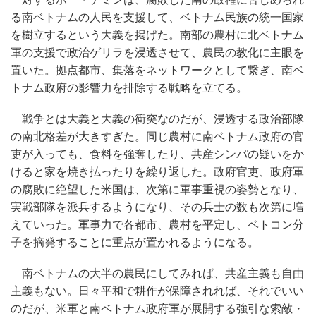
る南ベトナムの人民を支援して、ベトナム民族の統一国家
を樹立するという大義を掲げた。南部の農村に北ベトナム
軍の支援で政治ゲリラを浸透させて、農民の教化に主眼を
置いた。拠点都市、集落をネットワークとして繋ぎ、南ベ
トナム政府の影響力を排除する戦略を立てる。
戦争とは大義と大義の衝突なのだが、浸透する政治部隊
の南北格差が大きすぎた。同じ農村に南ベトナム政府の官
吏が入っても、食料を強奪したり、共産シンパの疑いをか
けると家を焼き払ったりを繰り返した。政府官吏、政府軍
の腐敗に絶望した米国は、次第に軍事重視の姿勢となり、
実戦部隊を派兵するようになり、その兵士の数も次第に増
えていった。軍事力で各都市、農村を平定し、ベトコン分
子を摘発することに重点が置かれるようになる。
南ベトナムの大半の農民にしてみれば、共産主義も自由
主義もない。日々平和で耕作が保障されれば、それでいい
のだが、米軍と南ベトナム政府軍が展開する強引な索敵・