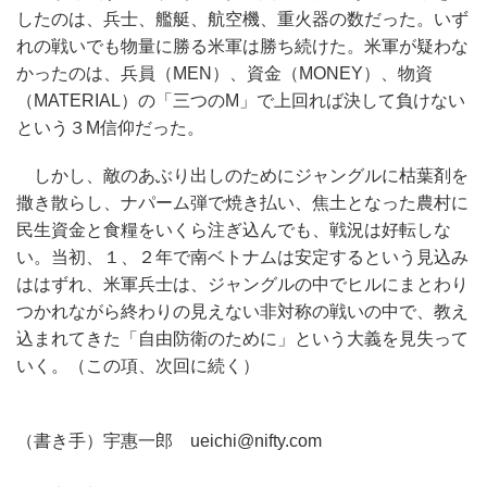
したのは、兵士、艦艇、航空機、重火器の数だった。いず
れの戦いでも物量に勝る米軍は勝ち続けた。米軍が疑わな
かったのは、兵員（MEN）、資金（MONEY）、物資
（MATERIAL）の「三つのM」で上回れば決して負けない
という３M信仰だった。
しかし、敵のあぶり出しのためにジャングルに枯葉剤を
撒き散らし、ナパーム弾で焼き払い、焦土となった農村に
民生資金と食糧をいくら注ぎ込んでも、戦況は好転しな
い。当初、１、２年で南ベトナムは安定するという見込み
ははずれ、米軍兵士は、ジャングルの中でヒルにまとわり
つかれながら終わりの見えない非対称の戦いの中で、教え
込まれてきた「自由防衛のために」という大義を見失って
いく。（この項、次回に続く）
（書き手）宇惠一郎 ueichi@nifty.com