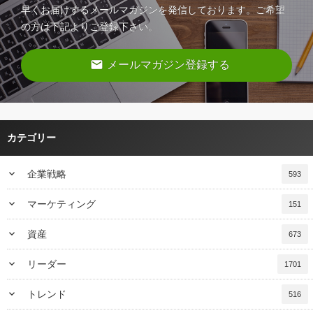
早くお届けするメールマガジンを発信しております。ご希望
の方は下記よりご登録下さい。
email
メールマガジン登録する
カテゴリー
keyboard_arrow_down
企業戦略
593
keyboard_arrow_down
マーケティング
151
keyboard_arrow_down
資産
673
keyboard_arrow_down
リーダー
1701
keyboard_arrow_down
トレンド
516