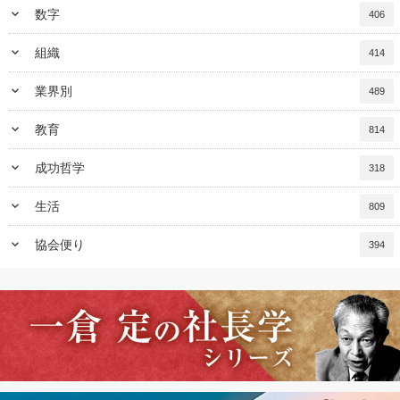
keyboard_arrow_down
数字
406
keyboard_arrow_down
組織
414
keyboard_arrow_down
業界別
489
keyboard_arrow_down
教育
814
keyboard_arrow_down
成功哲学
318
keyboard_arrow_down
生活
809
keyboard_arrow_down
協会便り
394