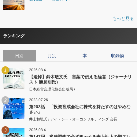
もっと見る
ランキング
日別
月別
本
収録物
1
2026.08.4
【追悼】鈴木敏文氏 言葉で伝える経営（ジャーナリ
スト 勝見明氏）
日本経営合理化協会出版局 /
2
2023.07.26
第203話 「投資育成会社に株式を持たすのはやめな
さい」
井上和弘氏 / アイ・シー・オーコンサルティング 会長
3
2026.08.4
第147回 税務調査で必ず狙われる売上計上の期ズレ