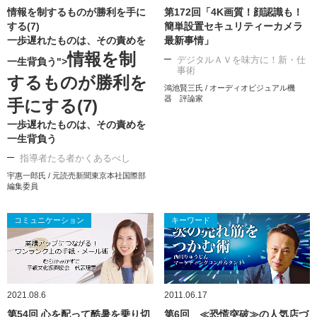
情報を制するものが勝利を手に
第172回「4K画質！顔認識も！
する(7)
簡単設置セキュリティーカメラ
一歩遅れたものは、その責めを
最新事情」
情報を制
デジタルＡＶを味方に！新・仕
一生背負う">
事術
するものが勝利を
鴻池賢三氏 / オーディオビジュアル機
器 評論家
手にする(7)
一歩遅れたものは、その責めを
一生背負う
指導者たる者かくあるべし
宇惠一郎氏 / 元読売新聞東京本社国際部
編集委員
コミュニケーション
キーワード
2021.08.6
2011.06.17
第54回 心を配って酷暑を乗り切
第6回 ≪恐慌突破≫の人気店づ