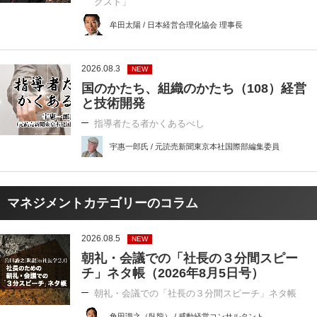
クスト」
牟田太陽 / 日本経営合理化協会 理事長
2026.08.3
NEW
国のかたち、組織のかたち（108）経営
と技術開発
指導者たる者かくあるべし
宇惠一郎氏 / 元読売新聞東京本社国際部編集委員
マネジメントカテゴリーのコラム
2026.08.5
NEW
朝礼・会議での「社長の３分間スピー
チ」ネタ帳（2026年8月5日号）
朝礼・会議での「社長の３分間スピーチ」ネタ帳
角田識之（臥龍） / 感動経営コンサルタント