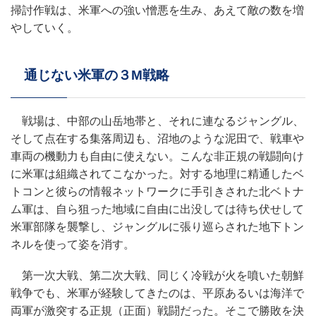
掃討作戦は、米軍への強い憎悪を生み、あえて敵の数を増
やしていく。
通じない米軍の３M戦略
戦場は、中部の山岳地帯と、それに連なるジャングル、
そして点在する集落周辺も、沼地のような泥田で、戦車や
車両の機動力も自由に使えない。こんな非正規の戦闘向け
に米軍は組織されてこなかった。対する地理に精通したベ
トコンと彼らの情報ネットワークに手引きされた北ベトナ
ム軍は、自ら狙った地域に自由に出没しては待ち伏せして
米軍部隊を襲撃し、ジャングルに張り巡らされた地下トン
ネルを使って姿を消す。
第一次大戦、第二次大戦、同じく冷戦が火を噴いた朝鮮
戦争でも、米軍が経験してきたのは、平原あるいは海洋で
両軍が激突する正規（正面）戦闘だった。そこで勝敗を決