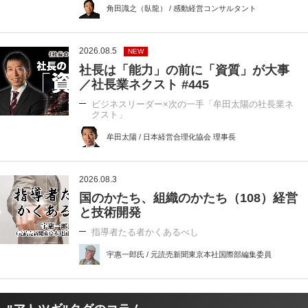
角田識之（臥龍） / 感動経営コンサルタント
2026.08.5
NEW
社長は「能力」の前に「資質」が大事
／社長業ネクスト #445
ビジネスリーダー×次の一手「牟田太陽の社長業ネ
クスト」
牟田太陽 / 日本経営合理化協会 理事長
2026.08.3
国のかたち、組織のかたち（108）経営
と技術開発
指導者たる者かくあるべし
宇惠一郎氏 / 元読売新聞東京本社国際部編集委員