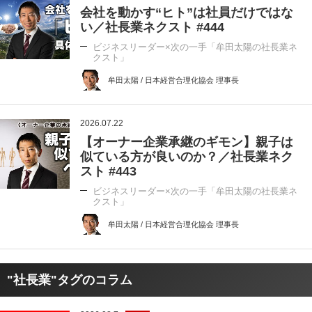
会社を動かす“ヒト”は社員だけではな
い／社長業ネクスト #444
ビジネスリーダー×次の一手「牟田太陽の社長業ネ
クスト」
牟田太陽 / 日本経営合理化協会 理事長
2026.07.22
【オーナー企業承継のギモン】親子は
似ている方が良いのか？／社長業ネク
スト #443
ビジネスリーダー×次の一手「牟田太陽の社長業ネ
クスト」
牟田太陽 / 日本経営合理化協会 理事長
"社長業"タグのコラム