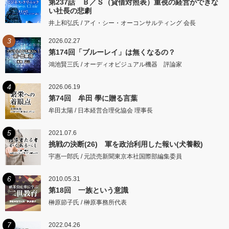
第237話 Ｂ／Ｓ（貸借対照表）重視の経営ができな
い社長の悲劇
井上和弘氏 / アイ・シー・オーコンサルティング 会長
3
2026.02.27
第174回「ブルーレイ」は無くなるの？
鴻池賢三氏 / オーディオビジュアル機器 評論家
4
2026.06.19
第74回 牟田 學に贈る言葉
牟田太陽 / 日本経営合理化協会 理事長
5
2021.07.6
挑戦の決断(26) 軍を政治利用した報い(犬養毅)
宇惠一郎氏 / 元読売新聞東京本社国際部編集委員
6
2010.05.31
第18回 一族という意識
榊原節子氏 / 榊原事務所代表
7
2022.04.26