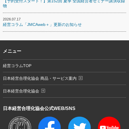
【予約受付スタート！】第152回 夏季 全国経営者セミナー講演収録
物
2026.07.17
経営コラム「JMCAweb＋」更新のお知らせ
メニュー
経営コラムTOP
exit_to_app
日本経営合理化協会 商品・サービス案内
exit_to_app
日本経営合理化協会
日本経営合理化協会
公式WEB/SNS