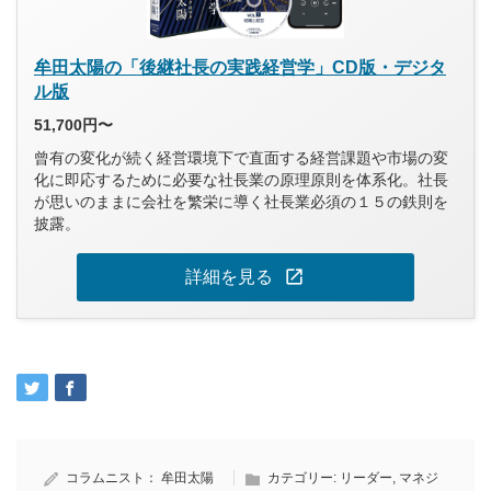
牟田太陽の「後継社長の実践経営学」CD版・デジタ
ル版
51,700円〜
曾有の変化が続く経営環境下で直面する経営課題や市場の変
化に即応するために必要な社長業の原理原則を体系化。社長
が思いのままに会社を繁栄に導く社長業必須の１５の鉄則を
披露。
open_in_new
詳細を見る
コラムニスト：
牟田太陽
カテゴリー:
リーダー
,
マネジ