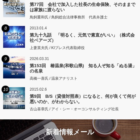
第77回 会社で加入した社長の生命保険、そのままで
は家族に渡らない
鳥飼重和氏 / 鳥飼総合法律事務所 代表弁護士
8
2013.01.4
第九十九話 「明るく、元気で素直がいい」（株式会
社ベアーズ）
上妻英夫氏 / KIプレス代表取締役
9
2026.03.31
第153回 椿温泉(和歌山県) 知る人ぞ知る「ぬる湯」
の名泉
高橋一喜氏 / 温泉アナリスト
10
2015.02.6
第9回 B/S（貸借対照表）になると、何が良くて何が
悪いのか、がわからない。
古山喜章氏 / アイ・シー・オーコンサルティング社長
新着情報メール