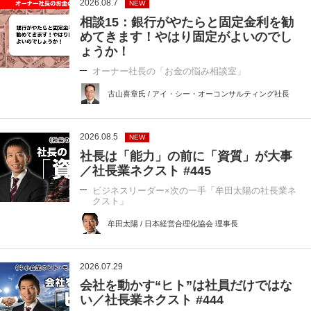
2026.08.7
NEW
相談15：銀行がやたらと固定金利を勧
めてきます！やはり固定がよいのでし
ょうか！
オーナー社長の「お金の悩み相談室」
古山喜章氏 / アイ・シー・オーコンサルティング社長
2026.08.5
NEW
社長は「能力」の前に「資質」が大事
／社長業ネクスト #445
ビジネスリーダー×次の一手「牟田太陽の社長業ネ
クスト」
牟田太陽 / 日本経営合理化協会 理事長
2026.07.29
会社を動かす“ヒト”は社員だけではな
い／社長業ネクスト #444