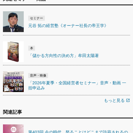
セミナー
元谷 拓の経営塾《オーナー社長の帝王学》
本
「儲かる方向性の決め方」牟田太陽著
音声・映像
「2026年夏季・全国経営者セミナー」音声・動画 一
括申込み
もっと見る
open_in_new
関連記事
第403回 今の時代、怒ることはどこまで許容されるの