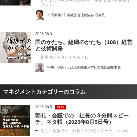
ビジネスリーダー×次の一手「牟田太陽の社長業ネ
クスト」
牟田太陽 / 日本経営合理化協会 理事長
2026.08.3
国のかたち、組織のかたち（108）経営
と技術開発
指導者たる者かくあるべし
宇惠一郎氏 / 元読売新聞東京本社国際部編集委員
マネジメントカテゴリーのコラム
2026.08.5
NEW
朝礼・会議での「社長の３分間スピー
チ」ネタ帳（2026年8月5日号）
朝礼・会議での「社長の３分間スピーチ」ネタ帳