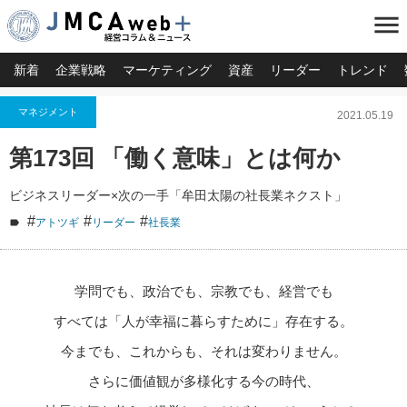
menu
新着
企業戦略
マーケティング
資産
リーダー
トレンド
マネジメント
2021.05.19
第173回 「働く意味」とは何か
ビジネスリーダー×次の一手「牟田太陽の社長業ネクスト」
#
#
#
アトツギ
リーダー
社長業
学問でも、政治でも、宗教でも、経営でも
すべては「人が幸福に暮らすために」存在する。
今までも、これからも、それは変わりません。
さらに価値観が多様化する今の時代、