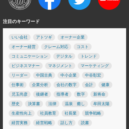
注目のキーワード
いい会社
アトツギ
オーナー企業
オーナー経営
クレーム対応
コスト
コミュニケーション
デジタル
トレンド
ビジネスマナー
マネジメント
マーケティング
リーダー
中国古典
中小企業
中谷彰宏
仕事術
企業分析
会社の数字
会計
健康
児玉尚彦
後継者
指導者
数字
新将命
歴史
決算書
法律
温泉 癒し
牟田太陽
生産性向上
社員教育
社長業
競争戦略
経営実務
経営戦略
話し方
読書