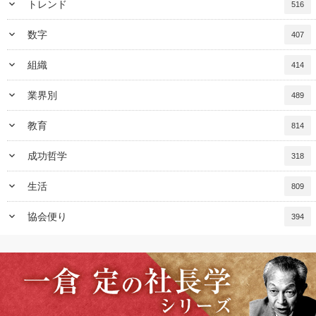
keyboard_arrow_down
トレンド
516
keyboard_arrow_down
数字
407
keyboard_arrow_down
組織
414
keyboard_arrow_down
業界別
489
keyboard_arrow_down
教育
814
keyboard_arrow_down
成功哲学
318
keyboard_arrow_down
生活
809
keyboard_arrow_down
協会便り
394