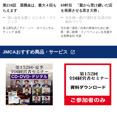
第218話 退職金は、最大４回も
69軒目 「親から受け継いだ店
らえます
を発展させる若き大将」
強い会社を築く ビジネス・クリ
大久保一彦の“流行る”お店の仕
ニック
組みづくり
井上和弘氏 / アイ・シー・オーコンサル
大久保一彦氏 / 日本の将来のために創
ティング 会長
業・第二創業・イノベーションを支援す
る有限会社 代表
JMCAおすすめ商品・サービス
open_in_new