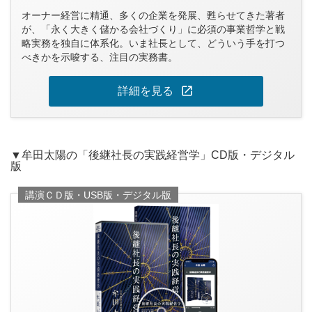
オーナー経営に精通、多くの企業を発展、甦らせてきた著者
が、「永く大きく儲かる会社づくり」に必須の事業哲学と戦
略実務を独自に体系化。いま社長として、どういう手を打つ
べきかを示唆する、注目の実務書。
open_in_new
詳細を見る
▼牟田太陽の「後継社長の実践経営学」CD版・デジタル
版
講演ＣＤ版・USB版・デジタル版