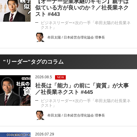
【オーナー企業承継のギモン】親子は
似ている方が良いのか？／社長業ネク
スト #443
ビジネスリーダー×次の一手「牟田太陽の社長業ネ
クスト」
牟田太陽 / 日本経営合理化協会 理事長
"リーダー"タグのコラム
2026.08.5
NEW
社長は「能力」の前に「資質」が大事
／社長業ネクスト #445
ビジネスリーダー×次の一手「牟田太陽の社長業ネ
クスト」
牟田太陽 / 日本経営合理化協会 理事長
2026.07.29