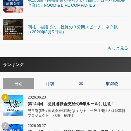
第153回「内需企業があっという間にグローバル成長
企業に」FOOD & LIFE COMPANIES
朝礼・会議での「社長の３分間スピーチ」ネタ帳
（2026年8月5日号）
もっと見る
ランキング
日別
月別
本
収録物
1
2026.06.23
第144回 役員退職金支給の5年ルールに注意！
児玉尚彦氏 / 株式会社経理がよくなる 一般社団法人経理革新
プロジェクト 代表・税理士
2
2026.05.27