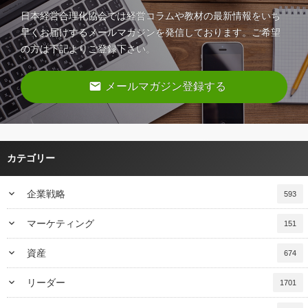
日本経営合理化協会では経営コラムや教材の最新情報をいち
早くお届けするメールマガジンを発信しております。ご希望
の方は下記よりご登録下さい。
email
メールマガジン登録する
カテゴリー
keyboard_arrow_down
企業戦略
593
keyboard_arrow_down
マーケティング
151
keyboard_arrow_down
資産
674
keyboard_arrow_down
リーダー
1701