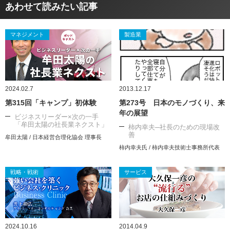
あわせて読みたい記事
マネジメント
製造業
2024.02.7
2013.12.17
第315回「キャンプ」初体験
第273号 日本のモノづくり、来
年の展望
ビジネスリーダー×次の一手
「牟田太陽の社長業ネクスト」
柿内幸夫─社長のための現場改
善
牟田太陽 / 日本経営合理化協会 理事長
柿内幸夫氏 / 柿内幸夫技術士事務所代表
戦略・戦術
サービス
2024.10.16
2014.04.9