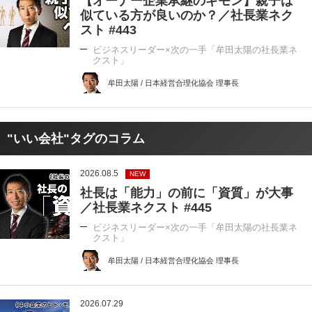
【オーナー企業承継のギモン】親子は
似ている方が良いのか？／社長業ネク
スト #443
ビジネスリーダー×次の一手「牟田太陽の社長業ネ
クスト」
牟田太陽 / 日本経営合理化協会 理事長
"いい会社"タグのコラム
2026.08.5
NEW
社長は「能力」の前に「資質」が大事
／社長業ネクスト #445
ビジネスリーダー×次の一手「牟田太陽の社長業ネ
クスト」
牟田太陽 / 日本経営合理化協会 理事長
2026.07.29