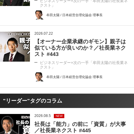
ビジネスリーダー×次の一手「牟田太陽の社長業ネ
クスト」
牟田太陽 / 日本経営合理化協会 理事長
2026.07.22
【オーナー企業承継のギモン】親子は
似ている方が良いのか？／社長業ネク
スト #443
ビジネスリーダー×次の一手「牟田太陽の社長業ネ
クスト」
牟田太陽 / 日本経営合理化協会 理事長
"リーダー"タグのコラム
2026.08.5
NEW
社長は「能力」の前に「資質」が大事
／社長業ネクスト #445