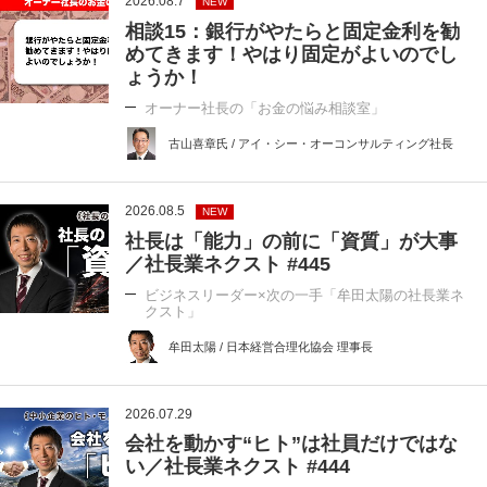
2026.08.7
NEW
相談15：銀行がやたらと固定金利を勧
めてきます！やはり固定がよいのでし
ょうか！
オーナー社長の「お金の悩み相談室」
古山喜章氏 / アイ・シー・オーコンサルティング社長
2026.08.5
NEW
社長は「能力」の前に「資質」が大事
／社長業ネクスト #445
ビジネスリーダー×次の一手「牟田太陽の社長業ネ
クスト」
牟田太陽 / 日本経営合理化協会 理事長
2026.07.29
会社を動かす“ヒト”は社員だけではな
い／社長業ネクスト #444