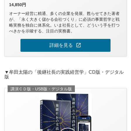
14,850円
オーナー経営に精通、多くの企業を発展、甦らせてきた著者
が、「永く大きく儲かる会社づくり」に必須の事業哲学と戦
略実務を独自に体系化。いま社長として、どういう手を打つ
べきかを示唆する、注目の実務書。
open_in_new
詳細を見る
▼牟田太陽の「後継社長の実践経営学」CD版・デジタル
版
講演ＣＤ版・USB版・デジタル版