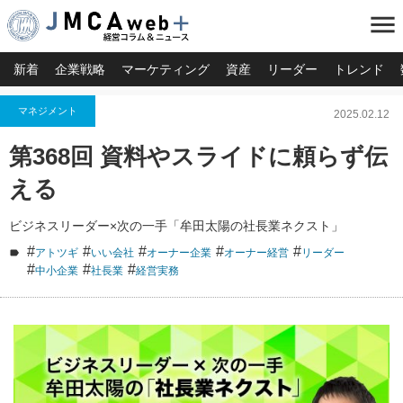
menu
新着
企業戦略
マーケティング
資産
リーダー
トレンド
マネジメント
2025.02.12
第368回 資料やスライドに頼らず伝
える
ビジネスリーダー×次の一手「牟田太陽の社長業ネクスト」
#
#
#
#
#
アトツギ
いい会社
オーナー企業
オーナー経営
リーダー
#
#
#
中小企業
社長業
経営実務