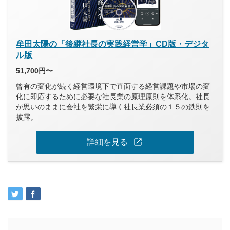
牟田太陽の「後継社長の実践経営学」CD版・デジタ
ル版
51,700円〜
曾有の変化が続く経営環境下で直面する経営課題や市場の変
化に即応するために必要な社長業の原理原則を体系化。社長
が思いのままに会社を繁栄に導く社長業必須の１５の鉄則を
披露。
open_in_new
詳細を見る