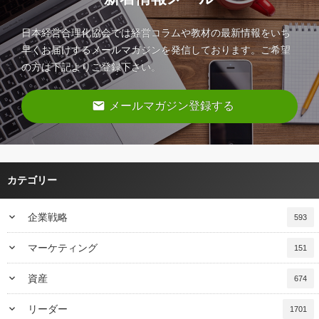
日本経営合理化協会では経営コラムや教材の最新情報をいち
早くお届けするメールマガジンを発信しております。ご希望
の方は下記よりご登録下さい。
email
メールマガジン登録する
カテゴリー
keyboard_arrow_down
企業戦略
593
keyboard_arrow_down
マーケティング
151
keyboard_arrow_down
資産
674
keyboard_arrow_down
リーダー
1701