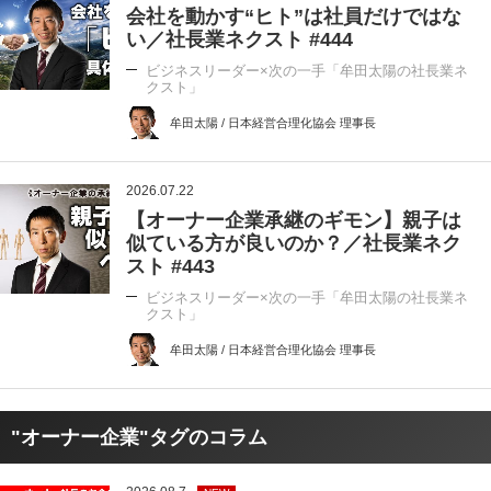
会社を動かす“ヒト”は社員だけではな
い／社長業ネクスト #444
ビジネスリーダー×次の一手「牟田太陽の社長業ネ
クスト」
牟田太陽 / 日本経営合理化協会 理事長
2026.07.22
【オーナー企業承継のギモン】親子は
似ている方が良いのか？／社長業ネク
スト #443
ビジネスリーダー×次の一手「牟田太陽の社長業ネ
クスト」
牟田太陽 / 日本経営合理化協会 理事長
"オーナー企業"タグのコラム