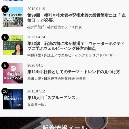
7
2018.01.19
第99回 横引き排水管や竪排水管の設置箇所には「 点
検口 」が必要。
碓井民朗氏 / 碓井建築オフィス代表
8
2026.04.24
第22講 石油の前に水が枯渇？―ウォーターポジティ
ブに学ぶウェルビーイング経営の観点
中原阿里 / 弁護士／ウエルビーイングＥＳＧアドバイザー
9
2020.04.1
第114回 社長としてのテーマ・トレンドの見つけ方
牟田太陽 / 日本経営合理化協会 理事長
10
2011.07.12
第15人目 ｢スプルーアンス」
渡部昇一氏 /
新着情報メール