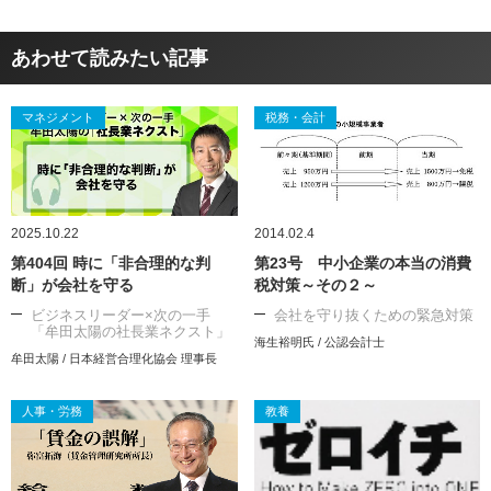
あわせて読みたい記事
マネジメント
税務・会計
2025.10.22
2014.02.4
第404回 時に「非合理的な判
第23号 中小企業の本当の消費
断」が会社を守る
税対策～その２～
ビジネスリーダー×次の一手
会社を守り抜くための緊急対策
「牟田太陽の社長業ネクスト」
海生裕明氏 / 公認会計士
牟田太陽 / 日本経営合理化協会 理事長
人事・労務
教養