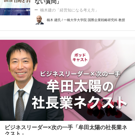
ない質問」
楠木建の「経営知になる考え方」
楠木 建氏 / 一橋大学大学院 国際企業戦略研究科 教授
ビジネスリーダー×次の一手「牟田太陽の社長業ネ
クスト」