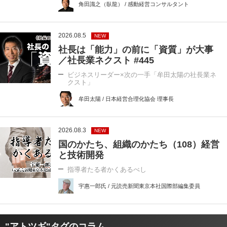
角田識之（臥龍） / 感動経営コンサルタント
2026.08.5
NEW
社長は「能力」の前に「資質」が大事
／社長業ネクスト #445
ビジネスリーダー×次の一手「牟田太陽の社長業ネ
クスト」
牟田太陽 / 日本経営合理化協会 理事長
2026.08.3
NEW
国のかたち、組織のかたち（108）経営
と技術開発
指導者たる者かくあるべし
宇惠一郎氏 / 元読売新聞東京本社国際部編集委員
"アトツギ"タグのコラム