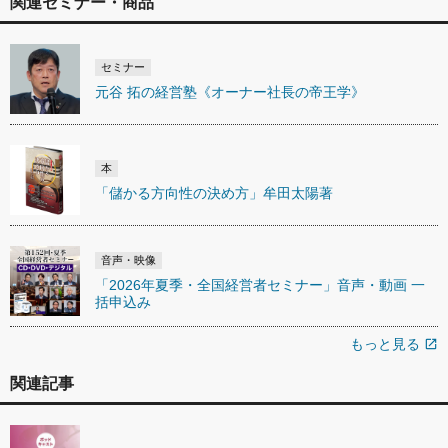
関連セミナー・商品
セミナー
元谷 拓の経営塾《オーナー社長の帝王学》
本
「儲かる方向性の決め方」牟田太陽著
音声・映像
「2026年夏季・全国経営者セミナー」音声・動画 一
括申込み
もっと見る
open_in_new
関連記事