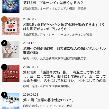
第174回「ブルーレイ」は無くなるの？
鴻池賢三氏 / オーディオビジュアル機器 評論家
3
2026.08.7
相談15：銀行がやたらと固定金利を勧めてきます！や
はり固定がよいのでしょうか！
古山喜章氏 / アイ・シー・オーコンサルティング社長
4
2023.12.5
危機への対処術(30) 戦力逐次投入の愚(ガダルカナル
奪還作戦)
宇惠一郎氏 / 元読売新聞東京本社国際部編集委員
5
2015.08.21
第103講 「論語その3」 吾、十有五にして学に志
し、三十にして立ち、四十にして惑わず。 五十にして
天命を知り、六十にして耳に従い、 七十にして心の欲
するところに従いて矩をこえず。
杉山 厳海 / 名古屋大原学園 学園長
6
2016.09.23
第88回「企業の将来性はESG？」
白根寿晴氏 / FPインテリジェンス代表