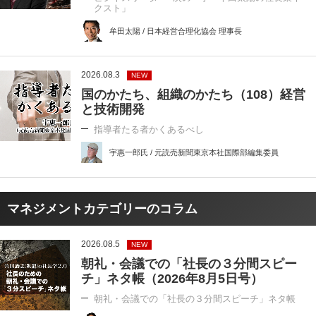
クスト」
牟田太陽 / 日本経営合理化協会 理事長
2026.08.3
NEW
国のかたち、組織のかたち（108）経営
と技術開発
指導者たる者かくあるべし
宇惠一郎氏 / 元読売新聞東京本社国際部編集委員
マネジメントカテゴリーのコラム
2026.08.5
NEW
朝礼・会議での「社長の３分間スピー
チ」ネタ帳（2026年8月5日号）
朝礼・会議での「社長の３分間スピーチ」ネタ帳