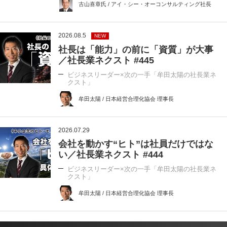
古山喜章氏 / アイ・シー・オーコンサルティング社長
2026.08.5
NEW
社長は「能力」の前に「資質」が大事
／社長業ネクスト #445
ビジネスリーダー×次の一手「牟田太陽の社長業ネ
クスト」
牟田太陽 / 日本経営合理化協会 理事長
2026.07.29
会社を動かす“ヒト”は社員だけではな
い／社長業ネクスト #444
ビジネスリーダー×次の一手「牟田太陽の社長業ネ
クスト」
牟田太陽 / 日本経営合理化協会 理事長