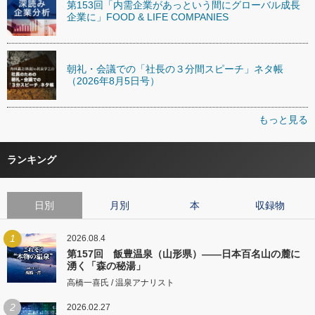
第153回「内需企業があっという間にグローバル成長
企業に」FOOD & LIFE COMPANIES
朝礼・会議での「社長の３分間スピーチ」ネタ帳
（2026年8月5日号）
もっと見る
ランキング
日別
月別
本
収録物
1
2026.08.4
第157回 飯豊温泉（山形県）――日本百名山の麓に
湧く「森の秘湯」
高橋一喜氏 / 温泉アナリスト
2
2026.02.27