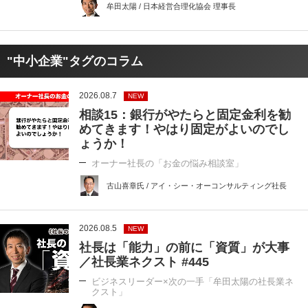
牟田太陽 / 日本経営合理化協会 理事長
"中小企業"タグのコラム
2026.08.7
NEW
相談15：銀行がやたらと固定金利を勧
めてきます！やはり固定がよいのでし
ょうか！
オーナー社長の「お金の悩み相談室」
古山喜章氏 / アイ・シー・オーコンサルティング社長
2026.08.5
NEW
社長は「能力」の前に「資質」が大事
／社長業ネクスト #445
ビジネスリーダー×次の一手「牟田太陽の社長業ネ
クスト」