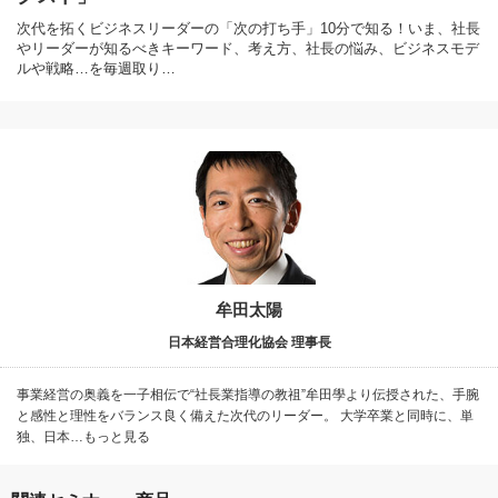
次代を拓くビジネスリーダーの「次の打ち手」10分で知る！いま、社長
やリーダーが知るべきキーワード、考え方、社長の悩み、ビジネスモデ
ルや戦略…を毎週取り…
牟田太陽
日本経営合理化協会 理事長
事業経営の奥義を一子相伝で“社長業指導の教祖”牟田學より伝授された、手腕
と感性と理性をバランス良く備えた次代のリーダー。 大学卒業と同時に、単
独、日本…もっと見る