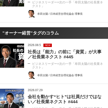
ビジネスリーダー×次の一手「牟田太陽の社長業ネ
クスト」
牟田太陽 / 日本経営合理化協会 理事長
"オーナー経営"タグのコラム
2026.08.5
NEW
社長は「能力」の前に「資質」が大事
／社長業ネクスト #445
ビジネスリーダー×次の一手「牟田太陽の社長業ネ
クスト」
牟田太陽 / 日本経営合理化協会 理事長
2026.07.29
会社を動かす“ヒト”は社員だけではな
い／社長業ネクスト #444