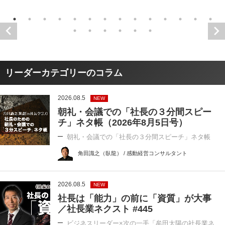
リーダーカテゴリーのコラム
2026.08.5
NEW
朝礼・会議での「社長の３分間スピー
チ」ネタ帳（2026年8月5日号）
朝礼・会議での「社長の３分間スピーチ」ネタ帳
角田識之（臥龍） / 感動経営コンサルタント
2026.08.5
NEW
社長は「能力」の前に「資質」が大事
／社長業ネクスト #445
ビジネスリーダー×次の一手「牟田太陽の社長業ネ