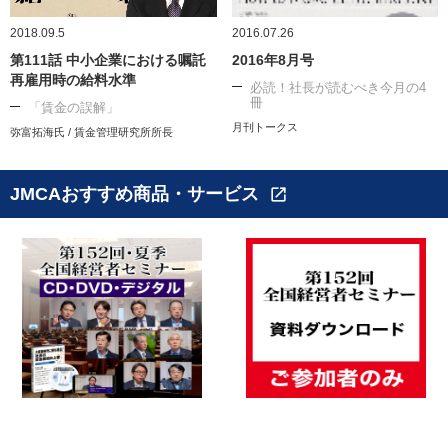
2018.09.5
2016.07.26
第111話 中小企業における嘱託
2016年8月号
再雇用時の給料水準
必読！社長が読むべき今月の4
冊
「賃金の誤解」
月刊トークス
弥富拓海氏 / 賃金管理研究所所長
JMCAおすすめ商品・サービス
open_in_new