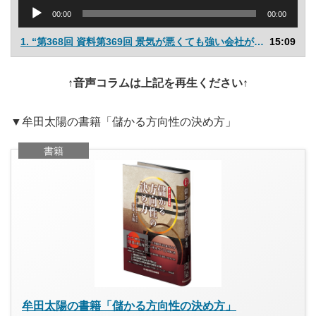
音
00:00
00:00
声
プ
1.
“第368回 資料第369回 景気が悪くても強い会社が必ずやっていることスライドに頼らず伝える”
15:09
レ
ー
ヤ
↑音声コラムは上記を再生ください↑
ー
▼牟田太陽の書籍「儲かる方向性の決め方」
書籍
牟田太陽の書籍「儲かる方向性の決め方」