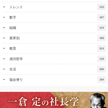
keyboard_arrow_down
トレンド
516
keyboard_arrow_down
数字
407
keyboard_arrow_down
組織
414
keyboard_arrow_down
業界別
489
keyboard_arrow_down
教育
814
keyboard_arrow_down
成功哲学
318
keyboard_arrow_down
生活
809
keyboard_arrow_down
協会便り
394