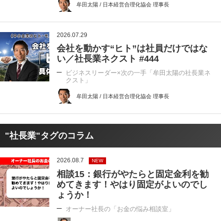
牟田太陽 / 日本経営合理化協会 理事長
2026.07.29
会社を動かす“ヒト”は社員だけではな
い／社長業ネクスト #444
ビジネスリーダー×次の一手「牟田太陽の社長業ネ
クスト」
牟田太陽 / 日本経営合理化協会 理事長
"社長業"タグのコラム
2026.08.7
NEW
相談15：銀行がやたらと固定金利を勧
めてきます！やはり固定がよいのでし
ょうか！
オーナー社長の「お金の悩み相談室」