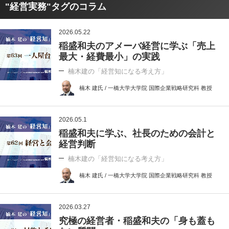
"経営実務"タグのコラム
2026.05.22
稲盛和夫のアメーバ経営に学ぶ「売上
最大・経費最小」の実践
楠木建の「経営知になる考え方」
楠木 建氏 / 一橋大学大学院 国際企業戦略研究科 教授
2026.05.1
稲盛和夫に学ぶ、社長のための会計と
経営判断
楠木建の「経営知になる考え方」
楠木 建氏 / 一橋大学大学院 国際企業戦略研究科 教授
2026.03.27
究極の経営者・稲盛和夫の「身も蓋も