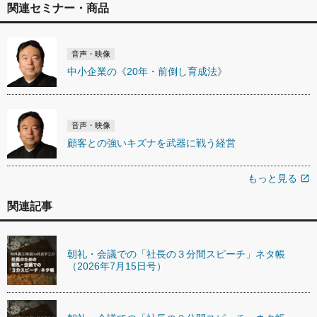
関連セミナー・商品
音声・映像
中小企業の《20年・前倒し育成法》
音声・映像
顧客との強いキズナを武器に戦う経営
もっと見る
open_in_new
関連記事
朝礼・会議での「社長の３分間スピーチ」ネタ帳
（2026年7月15日号）