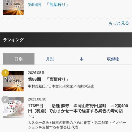
第86回 「言葉狩り」
もっと見る
ランキング
日別
月別
本
収録物
1
2026.08.5
第86回 「言葉狩り」
中村義裕氏 / 日本文化研究家／演劇評論家
2
2023.08.30
176軒目 「活種 鮮寿 ＠岡山市野田屋町 ～2貫400
円（税別）でおまかせ一本で経営する異色の寿司店
～」
大久保一彦氏 / 日本の将来のために創業・第二創業・イノベー
ションを支援する有限会社 代表