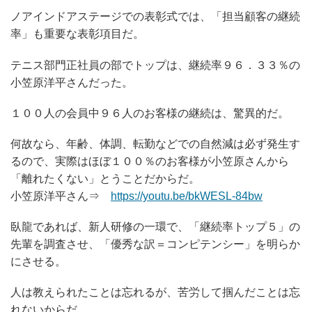
ノアインドアステージでの表彰式では、「担当顧客の継続
率」も重要な表彰項目だ。
テニス部門正社員の部でトップは、継続率９６．３３％の
小笠原洋平さんだった。
１００人の会員中９６人のお客様の継続は、驚異的だ。
何故なら、年齢、体調、転勤などでの自然減は必ず発生す
るので、実際はほぼ１００％のお客様が小笠原さんから
「離れたくない」とうことだからだ。
小笠原洋平さん⇒
https://youtu.be/bkWESL-84bw
臥龍であれば、新人研修の一環で、「継続率トップ５」の
先輩を調査させ、「優秀な訳＝コンピテンシー」を明らか
にさせる。
人は教えられたことは忘れるが、苦労して掴んだことは忘
れないからだ。