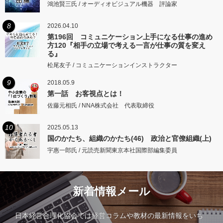
鴻池賢三氏 / オーディオビジュアル機器 評論家
8
2026.04.10
第196回 コミュニケーション上手になる仕事の進め
方120『相手の立場で考える一言が仕事の質を変え
る』
松尾友子 / コミュニケーションインストラクター
9
2018.05.9
第一話 お客視点とは！
佐藤元相氏 / NNA株式会社 代表取締役
10
2025.05.13
国のかたち、組織のかたち(46) 政治と官僚組織(上)
宇惠一郎氏 / 元読売新聞東京本社国際部編集委員
新着情報メール
日本経営合理化協会では経営コラムや教材の最新情報をいち