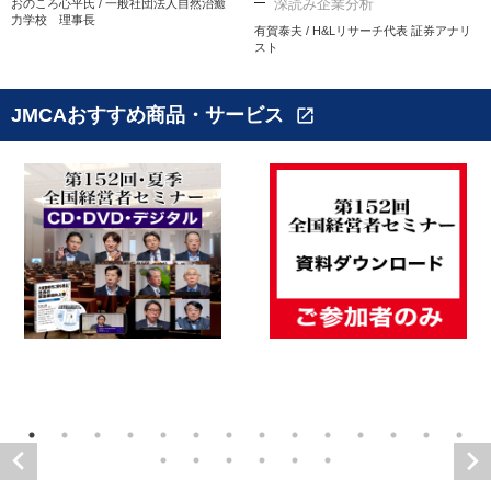
深読み企業分析
おのころ心平氏 / 一般社団法人自然治癒
力学校 理事長
有賀泰夫 / H&Lリサーチ代表 証券アナリ
スト
JMCAおすすめ商品・サービス
open_in_new