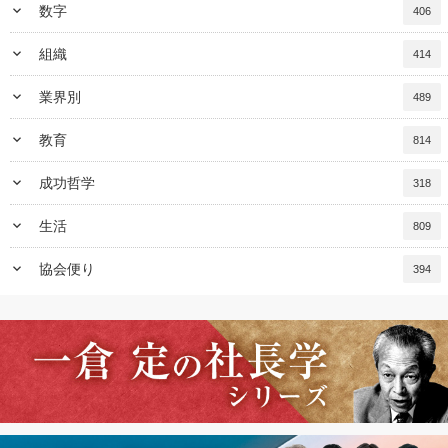
keyboard_arrow_down
数字
406
keyboard_arrow_down
組織
414
keyboard_arrow_down
業界別
489
keyboard_arrow_down
教育
814
keyboard_arrow_down
成功哲学
318
keyboard_arrow_down
生活
809
keyboard_arrow_down
協会便り
394