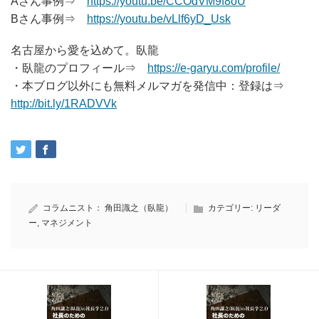
Aさん事例⇒
https://youtu.be/CCOdVM9f8oU
Bさん事例⇒
https://youtu.be/vLlf6yD_Usk
名古屋から愛を込めて。臥龍
・臥龍のプロフィール⇒
https://e-garyu.com/profile/
・本ブログ以外にも無料メルマガを発信中：登録は⇒
http://bit.ly/1RADVVk
コラムニスト：
角田識之（臥龍）
カテゴリー:
リーダ
ー
,
マネジメント