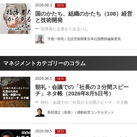
2026.08.3
NEW
国のかたち、組織のかたち（108）経営
と技術開発
指導者たる者かくあるべし
宇惠一郎氏 / 元読売新聞東京本社国際部編集委員
マネジメントカテゴリーのコラム
2026.08.5
NEW
朝礼・会議での「社長の３分間スピー
チ」ネタ帳（2026年8月5日号）
朝礼・会議での「社長の３分間スピーチ」ネタ帳
角田識之（臥龍） / 感動経営コンサルタント
2026.08.5
NEW