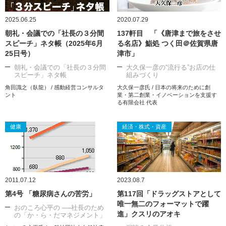
2025.06.25
2020.07.29
朝礼・会議での「社長の３分間
137軒目 「《唐津まで旅をさせ
スピーチ」ネタ帳（2025年6月
る名店》鮨処 つく田＠佐賀県唐
25日号）
津市」
朝礼・会議での「社長の３分間
大久保一彦の“流行る”お店の仕
スピーチ」ネタ帳
組みづくり
角田識之（臥龍） / 感動経営コンサルタ
大久保一彦氏 / 日本の将来のために創
ント
業・第二創業・イノベーションを支援す
る有限会社 代表
健康
経済・株式・資産
2011.07.12
2023.08.7
第4号 「糖尿病さんの苦労」
第117回「ドラッグストアとして
唯一無二のフォーマットで躍
おのころ心平の ──社長のため
進」クスリのアオキ
の「か・ら・だマネジメント」