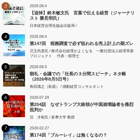
3
2026.08.4
【追悼】鈴木敏文氏 言葉で伝える経営（ジャーナリ
スト 勝見明氏）
日本経営合理化協会出版局 /
4
2026.08.4
第147回 税務調査で必ず狙われる売上計上の期ズレ
児玉尚彦氏 / 株式会社経理がよくなる 一般社団法人経理革新
プロジェクト 代表・税理士
5
2026.08.5
朝礼・会議での「社長の３分間スピーチ」ネタ帳
（2026年8月5日号）
角田識之（臥龍） / 感動経営コンサルタント
6
2026.07.29
第204話 なぜトランプ大統領が中国崩壊論者を痛烈
批判か
沈 才彬氏 / 多摩大学 教授
7
2026.02.27
第174回「ブルーレイ」は無くなるの？