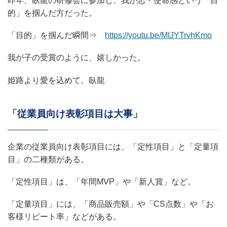
昨年、臥龍の研修会に参加し、我が志・使命感という「目
的」を掴んだ方だった。
「目的」を掴んだ瞬間⇒
https://youtu.be/MIJYTrvhKmo
我が子の受賞のように、嬉しかった。
姫路より愛を込めて。臥龍
「従業員向け表彰項目は大事」
企業の従業員向け表彰項目には、「定性項目」と「定量項
目」の二種類がある。
「定性項目」は、「年間MVP」や「新人賞」など。
「定量項目」には、「商品販売額」や「CS点数」や「お
客様リピート率」などがある。