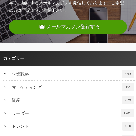
早くお届けするメールマガジンを発信しております。ご希望
の方は下記よりご登録下さい。
email
メールマガジン登録する
カテゴリー
keyboard_arrow_down
企業戦略
593
keyboard_arrow_down
マーケティング
151
keyboard_arrow_down
資産
673
keyboard_arrow_down
リーダー
1701
keyboard_arrow_down
トレンド
516