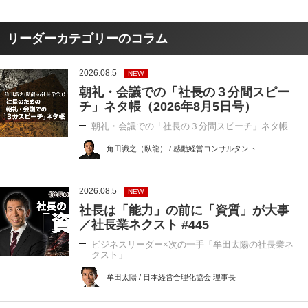
リーダーカテゴリーのコラム
2026.08.5
NEW
朝礼・会議での「社長の３分間スピー
チ」ネタ帳（2026年8月5日号）
朝礼・会議での「社長の３分間スピーチ」ネタ帳
角田識之（臥龍） / 感動経営コンサルタント
2026.08.5
NEW
社長は「能力」の前に「資質」が大事
／社長業ネクスト #445
ビジネスリーダー×次の一手「牟田太陽の社長業ネ
クスト」
牟田太陽 / 日本経営合理化協会 理事長