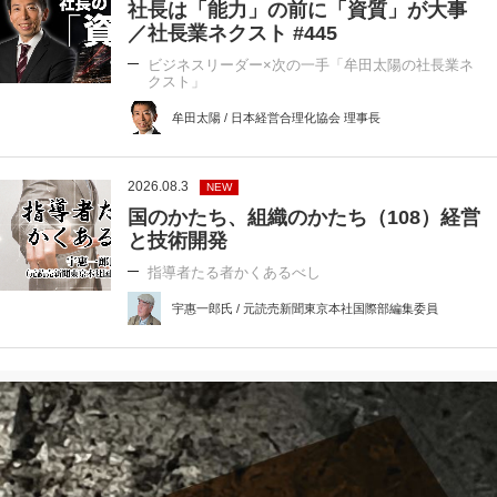
社長は「能力」の前に「資質」が大事
／社長業ネクスト #445
ビジネスリーダー×次の一手「牟田太陽の社長業ネ
クスト」
牟田太陽 / 日本経営合理化協会 理事長
2026.08.3
NEW
国のかたち、組織のかたち（108）経営
と技術開発
指導者たる者かくあるべし
宇惠一郎氏 / 元読売新聞東京本社国際部編集委員