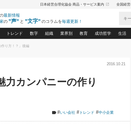
launch
日本経営合理化協会 商品・サービス案内
全国経営
の
最新情報
”声”
”文字”
家
の
と
のコラムを
毎週更新！
トレンド
数字
組織
業界別
教育
成功哲学
生活
の作り方！？」後編
る仕組みづくり講座(12)
産を守る一手(171)
ーワンで勝ち残る企業風土づくり(54)
《ニューヨーク発》ビジネスリーダーの先読み: 最新トレンド
オーナー社長の「お金の悩み相談室」(15)
「賃金の誤解」(135)
なぜ、トヨタ式で会社が伸びるのか？(
“出来る”管理職の条件(62)
中国哲学に学ぶ 不
おの
と戦略拠点(9)
(50)
2016.10.21
ーバル経営者は知ってい
(39)
スリーダー×次の一手「牟田太陽の社長業ネクスト」
おカネが残る決算書にするために、やっておきたいこと(
中小企業の新たな法律リスク(178)
売れる住宅を創る 100の視点(100)
あなただからお願いしたいと
令和時代の「社長の
”(9)
「社長の繁盛トレンド通信」(90)
デジ
向(204)
会社を守り抜くための緊急対策(100)
職場の生産性を下げるハラスメントの予防策(1
大久保一彦の“流行る”お店の仕組みづく
クレーム対応 実践マニュアル
先人の名句名言の教
・魅力カンパニーの作り
トル・F・グジバチの『経営戦略の新常識』(12)
北村森の「今月のヒット商品」(109)
リーダ
2026.08.5
2
る経営」の極意
、決めておきたい、知っておきたい、やってお
強い決算書の会社はココが違う！(36)
賃金決定の定石(68)
柿内幸夫─社長のための現場改善(174
クレーム対応の新知識と新常
渡部昇一の「日本の
い
第109話 伝統的産品を21世紀
第
ジオジャパンの成功要因と
る者かくあるべし(635)
次の売れ筋をつかむ術(102)
ワイ
」
に生かし切る！
損益分岐点を下げる、Ｐ／Ｌ不況時代の新戦略(12)
顧客・社員・社会から支持される「ウェルビ
デキル社員に育てる！ 社員
経営に活かす“十八史
の資産管理講座(95)
会議での「社長の３分間スピーチ」ネタ帳(159)
社長のメシの種 4.0(206)
門」(23)
必読
2026.08.5
新・会計経営と実学(37)
東川鷹年の「中小企業の人育
略(77)
53)
「経営知になる考え方」(57)
眼と耳
朝礼・会議での「社長の３分間
#
#
#
いい会社
トレンド
中小企業
決算書の“見える化”術(12)
業績アップにつながる！ワン
スピーチ」ネタ帳（2026年8月5
ブランド戦略(39)
日号）
なたにお願いしたいと思われる「一流の仕事術」(28)
社長の
賢い社長の「経理財務の見どころ・勘どころ・ツッコ
欧米資産家に学ぶ二世教育(1
ぐせ経営哲学(100)
ろ」(149)
米国