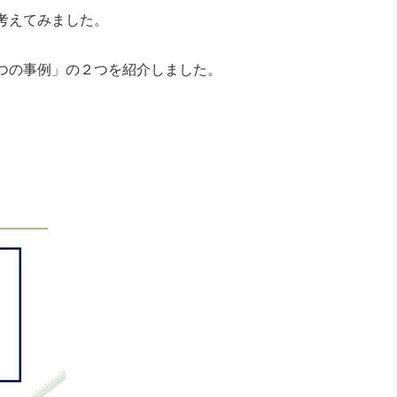
社長のための“全員営業”(30
考えてみました。
腕をつくる 人と組織を動かす(200)
銀行交渉はこうしなさい！(12)
高橋一
行動科学マネジメント(5)
の社長のビジョン実現道場(10)
つの事例」の２つを紹介しました。