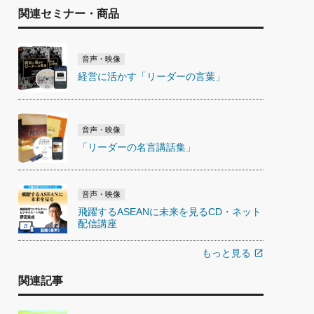
関連セミナー・商品
音声・映像
経営に活かす「リーダーの言葉」
音声・映像
「リーダーの名言講話集」
音声・映像
飛躍するASEANに未来を見るCD・ネット
配信講座
もっと見る
open_in_new
関連記事