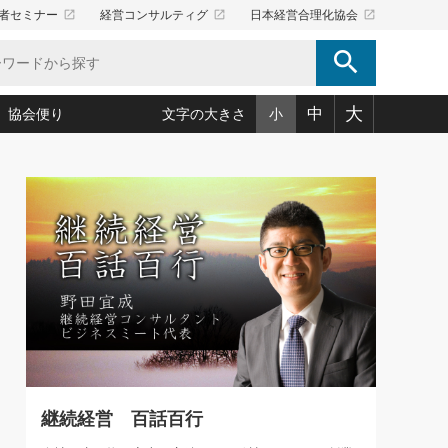
launch
launch
launch
者セミナー
経営コンサルティグ
日本経営合理化協会
search
大
中
協会便り
文字の大きさ
小
5)
況は会社守成の好機(38)
ころ心平の ──社長のための「か・ら・だマネジメント」
「愛読者通信」著者インタビュー(44)
34)
思われる 気配りの達人(127)
人間力の磨き方」(86)
ビジネス見聞録 経営ニュース(100)
タルＡＶを味方に！新・仕事術(180)
0)
り(210)
(92)
え 東洋思想に学ぶ経営学(132)
作間信司の経営無形庵(けいえいむぎょうあん)(166)
ー脳の鍛え方(32)
もっとみる
026.08.5
)
識(57)
指導者たち」(32)
経営セミナー情報局(1)
86回 「言葉狩り」
ンを楽しむ基礎レッスン(12)
ーイング経営入
教育の決め手(203)
略”(30)
繁栄への着眼点 牟田太陽(76)
！社長が読むべき今月の4冊(88)
て」(38)
講話を聞いて学ぼう 実学・耳学・磨く「ミミガク」のすすめ
で楽しむ読書術(162)
(7)
ランク上の手紙・メール術(100)
「氣」(30)
継続経営 百話百行
ミどこ
00)
スポーツ・ビジネスに学ぶ心理学(98)