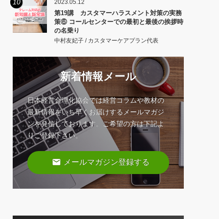
10
2023.05.12
第19講 カスタマーハラスメント対策の実務
策⑥ コールセンターでの最初と最後の挨拶時
の名乗り
中村友妃子 / カスタマーケアプラン代表
新着情報メール
日本経営合理化協会では経営コラムや教材の
最新情報をいち早くお届けするメールマガジ
ンを発信しております。ご希望の方は下記よ
りご登録下さい。
email
メールマガジン登録する