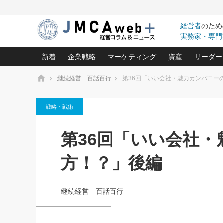
経営者
のため
実務家・専門
新着
企業戦略
マーケティング
資産
リーダー
ホーム
継続経営 百話百行
第36回「いい会社・魅力カンパニー
中小企業の「１位づくり」戦略(96)
ネット戦略成功の秘訣 圧倒的に儲か
あなたの会社と資
オンリ
戦略・戦術
利益を最大化する「業務改善」横田尚哉氏(5)
ビジネスを一瞬で制する！一流グロ
どうなる金融業界
ビジネ
る“社長の戦略印象リスクマネジメント
(446)
強い会社を築く ビジネス・クリニック(240)
中国経済の最新動
第36回「いい会社
ロングセラーの玉手箱(9)
ピョー
2026.08.7
2026.08.7
日本レーザー「人を大切にしながら利益を上げ
事業承継の前に
相談15：銀行がやたらと固定金
第153回「内需企業があっと
(3)
大復活＆快進撃！ユニバーサルスタ
きたいコト(12)
指導者た
方！？」後編
利を勧めてきます！やはり固定
う間にグローバル成長企業に
は(5)
がよいのでしょうか！
FOOD & LIFE COMPANIES
武器としてのM&A入門(3)
会社と社長のため
朝礼・
最高の自分を表現する 成功イメージ戦
社長のための“儲かる通販”戦略視点(151)
深読み企業分析(1
楠木建の
継続経営 百話百行
酒井光雄 成功事例に学ぶ繁栄企業の
継続経営 百話百行(85)
次もあ
野田久美子 香港ビジネス成功法(10)
社長の口