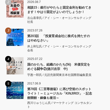
2
2026.08.7
相談15：銀行がやたらと固定金利を勧めてき
ます！やはり固定がよいのでしょうか！
古山喜章氏 / アイ・シー・オーコンサルティング
社長
3
2023.07.26
第203話 「投資育成会社に株式を持たすの
はやめなさい」
井上和弘氏 / アイ・シー・オーコンサルティング
会長
4
2025.07.22
国のかたち、組織のかたち(56) 米価安定を
めぐる闘争②(徳川吉宗 中)
宇惠一郎氏 / 元読売新聞東京本社国際部編集委員
5
2017.06.9
第78回《二宮尊徳翁》に再び空前のスポット
ライト！～ミュージカル「KINJIRO!」・記念
館開館・銅像も復活～
西川りゅうじん氏 / マーケティング コンサルタン
ト