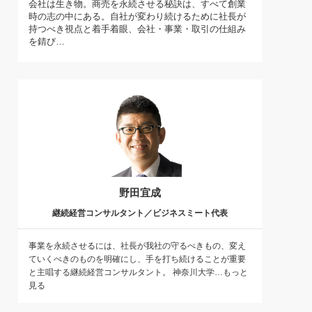
会社は生き物。商売を永続させる秘訣は、すべて創業
)
時の志の中にある。自社が変わり続けるために社長が
喜の『これぞ！"本物の温泉"』(157)
持つべき視点と着手着眼、会社・事業・取引の仕組み
を錆び…
野田宜成
継続経営コンサルタント／ビジネスミート代表
事業を永続させるには、社長が我社の守るべきもの、変え
ていくべきのものを明確にし、手を打ち続けることが重要
と主唱する継続経営コンサルタント。 神奈川大学…もっと
見る