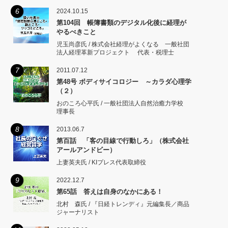
6
2024.10.15
第104回 帳簿書類のデジタル化後に経理が
やるべきこと
児玉尚彦氏 / 株式会社経理がよくなる 一般社団
法人経理革新プロジェクト 代表・税理士
7
2011.07.12
第48号 ボディサイコロジー ～カラダ心理学
（２）
おのころ心平氏 / 一般社団法人自然治癒力学校
理事長
8
2013.06.7
第百話 「客の目線で行動しろ」（株式会社
アールアンドビー）
上妻英夫氏 / KIプレス代表取締役
9
2022.12.7
第65話 答えは自身のなかにある！
北村 森氏 / 『日経トレンディ』元編集長／商品
ジャーナリスト