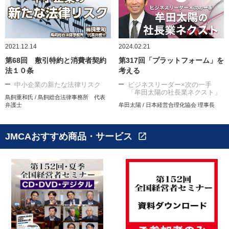
2021.12.14
2024.02.21
第68回 敷引特約と消費者契約
第317回「プラットフォーム」を
法１０条
考える
中小企業の新たな法律リスク
ビジネスリーダー×次の一手
「牟田太陽の社長業ネクスト」
鳥飼重和氏 / 鳥飼総合法律事務所 代表
弁護士
牟田太陽 / 日本経営合理化協会 理事長
JMCAおすすめ商品・サービス
open_in_new