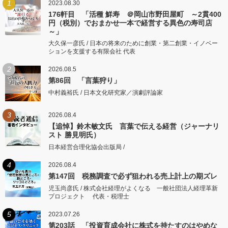
1
2023.08.30
176軒目 「活種 鮮寿 ＠岡山市野田屋町 ～2貫400
円（税別）でおまかせ一本で経営する異色の寿司店
～」
大久保一彦氏 / 日本の将来のために創業・第二創業・イノベー
ションを支援する有限会社 代表
2
2026.08.5
第86回 「言葉狩り」
中村義裕氏 / 日本文化研究家／演劇評論家
3
2026.08.4
【追悼】鈴木敏文氏 言葉で伝える経営（ジャーナリ
スト 勝見明氏）
日本経営合理化協会出版局 /
4
2026.08.4
第147回 税務調査で必ず狙われる売上計上の期ズレ
児玉尚彦氏 / 株式会社経理がよくなる 一般社団法人経理革新
プロジェクト 代表・税理士
5
2023.07.26
第203話 「投資育成会社に株式を持たすのはやめな