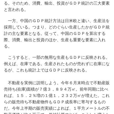
る。そのため、消費、輸出、投資がＧＤＰ統計の三大要素
と言われる。
一方、中国のＧＤＰ統計方法は日米欧と違い、生産法を
採用している。つまり、どのぐらい生産したかがＧＤＰ統
計の主な要素となる。従って、中国のＧＤＰを算出する
際、消費、輸出と投資のほか、生産も重要な要素に入れ
る。
こうすると、一部の無用な生産もＧＤＰに反映される。
例えば、在庫である。生産されたものが売れずに在庫にな
るが、これも統計上ではＧＤＰに反映される。
不動産を実例に説明しよう。今年６月末時点で不動産販
売待ち(在庫)面積が７億３，８９４万㎡。前年同期に比べ
れば、１５．２％増の１億１，２３２万㎡が増えた。これ
らの販売待ち不動産物件もＧＤＰ成長率に寄与するもの
だ。今年上半期の販売実績によれば、１平方メートルの不