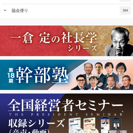
keyboard_arrow_down
協会便り
394