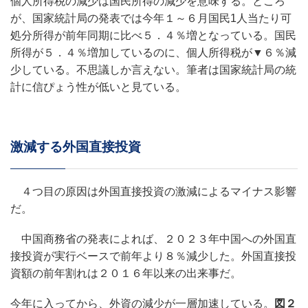
個人所得税の減少は国民所得の減少を意味する。ところ
が、国家統計局の発表では今年１～６月国民1人当たり可
処分所得が前年同期に比べ５．４％増となっている。国民
所得が５．４％増加しているのに、個人所得税が▼６％減
少している。不思議しか言えない。筆者は国家統計局の統
計に信ぴょう性が低いと見ている。
激減する外国直接投資
４つ目の原因は外国直接投資の激減によるマイナス影響
だ。
中国商務省の発表によれば、２０２３年中国への外国直
接投資が実行ベースで前年より８％減少した。外国直接投
資額の前年割れは２０１６年以来の出来事だ。
今年に入ってから、外資の減少が一層加速している。
図２