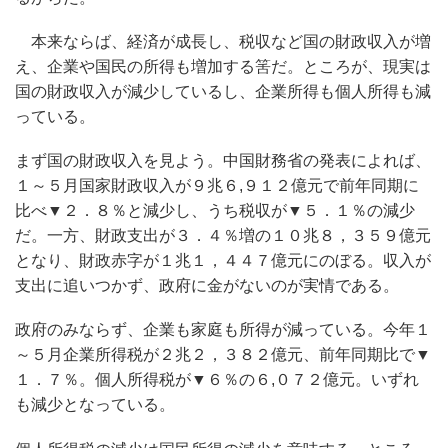
本来ならば、経済が成長し、税収など国の財政収入が増
え、企業や国民の所得も増加する筈だ。ところが、現実は
国の財政収入が減少しているし、企業所得も個人所得も減
っている。
まず国の財政収入を見よう。中国財務省の発表によれば、
１～５月国家財政収入が９兆６,９１２億元で前年同期に
比べ▼２．８％と減少し、うち税収が▼５．１％の減少
だ。一方、財政支出が３．４％増の１０兆８，３５９億元
となり、財政赤字が１兆１，４４７億元にのぼる。収入が
支出に追いつかず、政府に金がないのが実情である。
政府のみならず、企業も家庭も所得が減っている。今年１
～５月企業所得税が２兆２，３８２億元、前年同期比で▼
１．７％。個人所得税が▼６％の６,０７２億元。いずれ
も減少となっている。