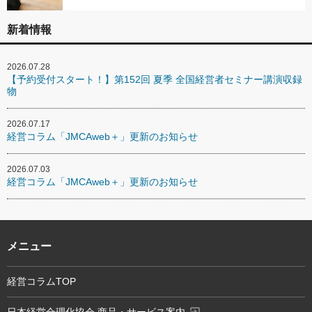
新着情報
2026.07.28
【予約受付スタート！】第152回 夏季 全国経営者セミナー講演収録
物
2026.07.17
経営コラム「JMCAweb＋」更新のお知らせ
2026.07.03
経営コラム「JMCAweb＋」更新のお知らせ
メニュー
経営コラムTOP
exit_to_app
日本経営合理化協会 商品・サービス案内