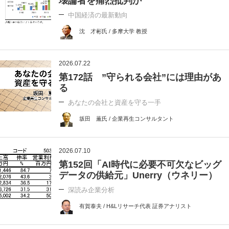
壊論者を痛烈批判か
中国経済の最新動向
沈 才彬氏 / 多摩大学 教授
2026.07.22
第172話 ”守られる会社”には理由があ
る
あなたの会社と資産を守る一手
坂田 薫氏 / 企業再生コンサルタント
2026.07.10
第152回「AI時代に必要不可欠なビッグ
データの供給元」Unerry（ウネリー）
深読み企業分析
有賀泰夫 / H&Lリサーチ代表 証券アナリスト