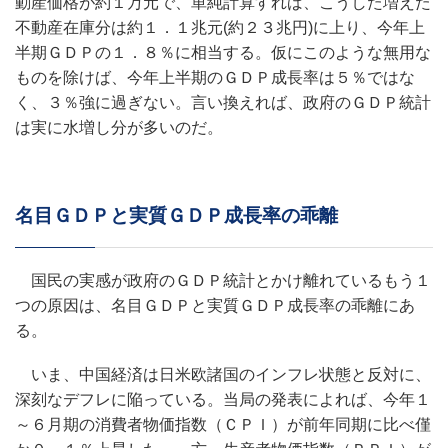
動産価格が約１万元で、単純計算すれば、こうした増えた
不動産在庫分は約１．１兆元(約２３兆円)に上り、今年上
半期ＧＤＰの１．８％に相当する。仮にこのような無用な
ものを除けば、今年上半期のＧＤＰ成長率は５％ではな
く、３％強に過ぎない。言い換えれば、政府のＧＤＰ統計
は実に水増し分が多いのだ。
名目ＧＤＰと実質ＧＤＰ成長率の乖離
国民の実感が政府のＧＤＰ統計とかけ離れているもう１
つの原因は、名目ＧＤＰと実質ＧＤＰ成長率の乖離にあ
る。
いま、中国経済は日米欧諸国のインフレ状態と反対に、
深刻なデフレに陥っている。当局の発表によれば、今年１
～６月期の消費者物価指数（ＣＰＩ）が前年同期に比べ僅