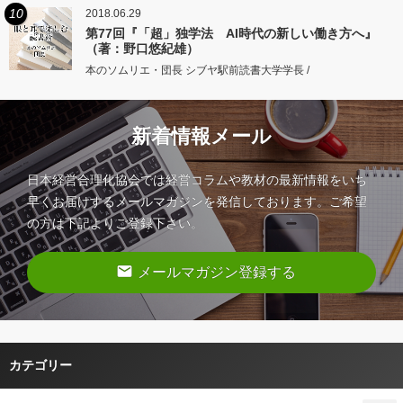
10
2018.06.29
第77回『「超」独学法 AI時代の新しい働き方へ』
（著：野口悠紀雄）
本のソムリエ・団長 シブヤ駅前読書大学学長 /
新着情報メール
日本経営合理化協会では経営コラムや教材の最新情報をいち
早くお届けするメールマガジンを発信しております。ご希望
の方は下記よりご登録下さい。
email
メールマガジン登録する
カテゴリー