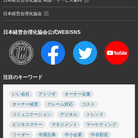
exit_to_app
日本経営合理化協会
日本経営合理化協会
公式WEB/SNS
注目のキーワード
いい会社
アトツギ
オーナー企業
オーナー経営
クレーム対応
コスト
コミュニケーション
デジタル
トレンド
ビジネスマナー
マネジメント
マーケティング
リーダー
中国古典
中小企業
中谷彰宏