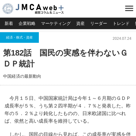
menu
新着
企業戦略
マーケティング
資産
リーダー
トレンド
経済・株式・資産
2024.07.24
第182話 国民の実感を伴わないＧ
ＤＰ統計
中国経済の最新動向
今月１５日、中国国家統計局は今年１～６月期のＧＤＰ
成長率が５％、うち第２四半期が４．７％と発表した。昨
年の５．２％より鈍化したものの、日米欧諸国に比べれ
ば、依然と高い成長率を維持している。
しかし、国民の目線から見れば、この成長率が実感を伴