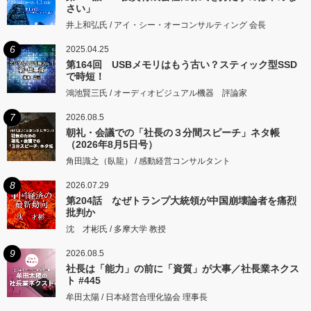
さい」
井上和弘氏 / アイ・シー・オーコンサルティング 会長
6
2025.04.25
第164回 USBメモリはもう古い？スティック型SSD
で時短！
鴻池賢三氏 / オーディオビジュアル機器 評論家
7
2026.08.5
朝礼・会議での「社長の３分間スピーチ」ネタ帳
（2026年8月5日号）
角田識之（臥龍） / 感動経営コンサルタント
8
2026.07.29
第204話 なぜトランプ大統領が中国崩壊論者を痛烈
批判か
沈 才彬氏 / 多摩大学 教授
9
2026.08.5
社長は「能力」の前に「資質」が大事／社長業ネクス
ト #445
牟田太陽 / 日本経営合理化協会 理事長