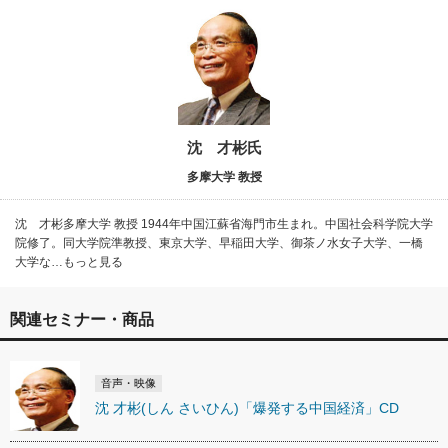
沈 才彬氏
多摩大学 教授
沈 才彬多摩大学 教授 1944年中国江蘇省海門市生まれ。中国社会科学院大学
院修了。同大学院準教授、東京大学、早稲田大学、御茶ノ水女子大学、一橋
大学な…もっと見る
関連セミナー・商品
音声・映像
沈 才彬(しん さいひん)「爆発する中国経済」CD