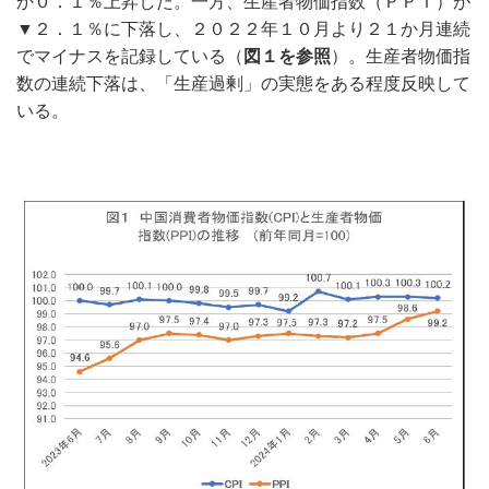
か０．１％上昇した。一方、生産者物価指数（ＰＰＩ）が
▼２．１％に下落し、２０２２年１０月より２１か月連続
でマイナスを記録している（
図１を参照
）。生産者物価指
数の連続下落は、「生産過剰」の実態をある程度反映して
いる。