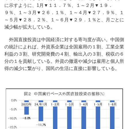
に示すように、1月▼１１．７％、１～２月▼１９．
９％、１～３月▼２６．１％、１～４月▼２７．９％、１
～５月▼２８．２％、１～６月▼２９．１％と、月ごとに
減少幅が拡大している。
外国直接投資は中国経済に対する寄与度が高い。中国側
の統計によれば、外資系企業は全国雇用の１割、工業企業
利益の３割、研究開発費の４割、輸出入の３割、税収の６
分の１を貢献している。外資の撤退や減少は雇用と個人所
得の減少に繋がり、国民の生活に直接に影響している。