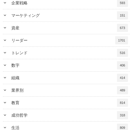
keyboard_arrow_down
企業戦略
593
keyboard_arrow_down
マーケティング
151
keyboard_arrow_down
資産
673
keyboard_arrow_down
リーダー
1701
keyboard_arrow_down
トレンド
516
keyboard_arrow_down
数字
406
keyboard_arrow_down
組織
414
keyboard_arrow_down
業界別
489
keyboard_arrow_down
教育
814
keyboard_arrow_down
成功哲学
318
keyboard_arrow_down
生活
809