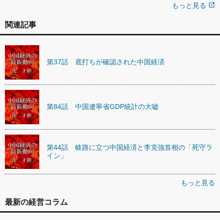
もっと見る
open_in_new
関連記事
第37話 底打ちが確認された中国経済
第84話 中国遼寧省GDP統計の大嘘
第44話 岐路に立つ中国経済と李克強首相の「死守ラ
イン」
もっと見る
最新の経営コラム