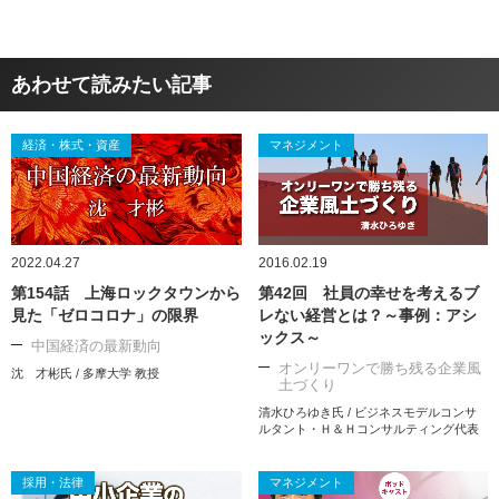
あわせて読みたい記事
経済・株式・資産
マネジメント
2022.04.27
2016.02.19
第154話 上海ロックタウンから
第42回 社員の幸せを考えるブ
見た「ゼロコロナ」の限界
レない経営とは？～事例：アシ
ックス～
中国経済の最新動向
オンリーワンで勝ち残る企業風
沈 才彬氏 / 多摩大学 教授
土づくり
清水ひろゆき氏 / ビジネスモデルコンサ
ルタント・Ｈ＆Ｈコンサルティング代表
採用・法律
マネジメント