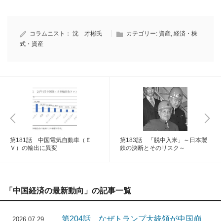
コラムニスト：
沈 才彬氏
カテゴリー:
資産
,
経済・株
式・資産
第181話 中国電気自動車（Ｅ
第183話 「脱中入米」～日本製
Ｖ）の輸出に異変
鉄の決断とそのリスク～
「中国経済の最新動向」の記事一覧
第204話 なぜトランプ大統領が中国崩
2026.07.29