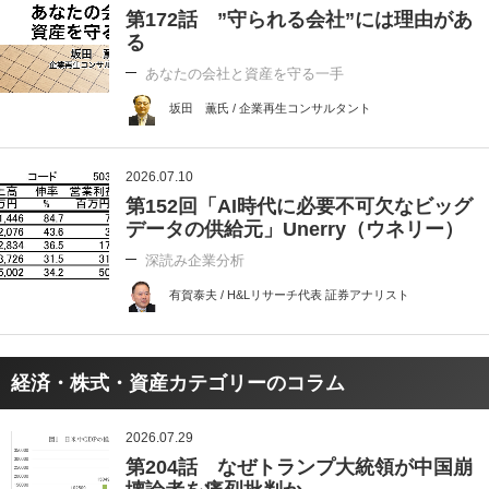
第172話 ”守られる会社”には理由があ
る
あなたの会社と資産を守る一手
坂田 薫氏 / 企業再生コンサルタント
2026.07.10
第152回「AI時代に必要不可欠なビッグ
データの供給元」Unerry（ウネリー）
深読み企業分析
有賀泰夫 / H&Lリサーチ代表 証券アナリスト
経済・株式・資産カテゴリーのコラム
2026.07.29
第204話 なぜトランプ大統領が中国崩