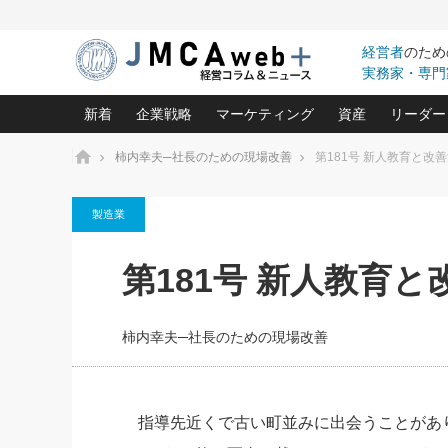
経営者
のため
実務家・専門
新着
企業戦略
マーケティング
資産
リーダー
ホーム
柿内幸夫─社長のための現場改善
第181号 新人教育と改
中小企業の「１位づくり」戦略(96)
ネット戦略成功の秘訣 圧倒的に儲か
あなたの会社と資
オンリ
製造業
利益を最大化する「業務改善」横田尚哉氏(5)
ビジネスを一瞬で制する！一流グロ
どうなる金融業界
ビジネ
る“社長の戦略印象リスクマネジメント
(446)
強い会社を築く ビジネス・クリニック(240)
中国経済の最新動
第181号 新人教育
ロングセラーの玉手箱(9)
ピョー
2026.08.7
2026.08.7
日本レーザー「人を大切にしながら利益を上げ
事業承継の前に
相談15：銀行がやたらと固定金
第153回「内需企業があっと
(3)
大復活＆快進撃！ユニバーサルスタ
きたいコト(12)
指導者た
利を勧めてきます！やはり固定
う間にグローバル成長企業に
は(5)
がよいのでしょうか！
FOOD & LIFE COMPANIES
柿内幸夫─社長のための現場改善
武器としてのM&A入門(3)
会社と社長のため
朝礼・
最高の自分を表現する 成功イメージ戦
社長のための“儲かる通販”戦略視点(151)
深読み企業分析(1
楠木建の
酒井光雄 成功事例に学ぶ繁栄企業の
継続経営 百話百行(85)
次もあ
指導先近くで古い町並みに出会うことがあ
野田久美子 香港ビジネス成功法(10)
社長の口