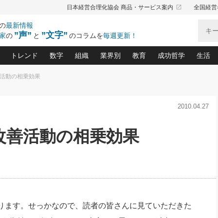
launch
日本経営合理化協会 商品・サービス案内
全国経営
の
最新情報
”声”
”文字”
家
の
と
のコラムを
毎週更新！
トレンド
数字
組織
業界別
教育
成功哲学
生活
善活動の相乗効果
る仕組みづくり講座(12)
産を守る一手(171)
ーワンで勝ち残る企業風土づくり(54)
《ニューヨーク発》ビジネスリーダーの先読み: 最新トレンド
オーナー社長の「お金の悩み相談室」(15)
「賃金の誤解」(135)
なぜ、トヨタ式で会社が伸びるのか？(
“出来る”管理職の条件(62)
中国哲学に学ぶ 不
おの
と戦略拠点(9)
(50)
2010.04.27
ーバル経営者は知ってい
(39)
スリーダー×次の一手「牟田太陽の社長業ネクスト」
おカネが残る決算書にするために、やっておきたいこと(
中小企業の新たな法律リスク(178)
売れる住宅を創る 100の視点(100)
あなただからお願いしたいと
令和時代の「社長の
”(9)
「社長の繁盛トレンド通信」(90)
デジ
向(204)
会社を守り抜くための緊急対策(100)
職場の生産性を下げるハラスメントの予防策(1
大久保一彦の“流行る”お店の仕組みづく
クレーム対応 実践マニュアル
先人の名句名言の教
と改善活動の相乗効果
トル・F・グジバチの『経営戦略の新常識』(12)
北村森の「今月のヒット商品」(109)
リーダ
2026.08.5
2
る経営」の極意
、決めておきたい、知っておきたい、やってお
強い決算書の会社はココが違う！(36)
賃金決定の定石(68)
柿内幸夫─社長のための現場改善(174
クレーム対応の新知識と新常
渡部昇一の「日本の
い
第109話 伝統的産品を21世紀
第
ジオジャパンの成功要因と
る者かくあるべし(635)
次の売れ筋をつかむ術(102)
ワイ
」
に生かし切る！
損益分岐点を下げる、Ｐ／Ｌ不況時代の新戦略(12)
顧客・社員・社会から支持される「ウェルビ
デキル社員に育てる！ 社員
経営に活かす“十八史
の資産管理講座(95)
会議での「社長の３分間スピーチ」ネタ帳(159)
社長のメシの種 4.0(206)
門」(23)
必読
2026.08.5
新・会計経営と実学(37)
東川鷹年の「中小企業の人育
略(77)
53)
「経営知になる考え方」(57)
眼と耳
朝礼・会議での「社長の３分間
決算書の“見える化”術(12)
業績アップにつながる！ワン
スピーチ」ネタ帳（2026年8月5
ブランド戦略(39)
日号）
なたにお願いしたいと思われる「一流の仕事術」(28)
社長の
ります。せっかなので、読者の皆さんに見ていただきた
賢い社長の「経理財務の見どころ・勘どころ・ツッコ
欧米資産家に学ぶ二世教育(1
ぐせ経営哲学(100)
ろ」(149)
米国