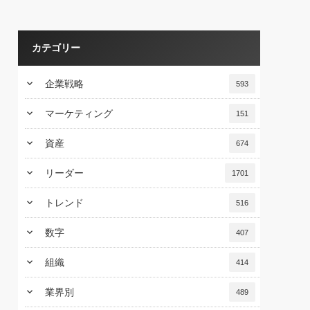
カテゴリー
keyboard_arrow_down
企業戦略
593
keyboard_arrow_down
マーケティング
151
keyboard_arrow_down
資産
674
keyboard_arrow_down
リーダー
1701
keyboard_arrow_down
トレンド
516
keyboard_arrow_down
数字
407
keyboard_arrow_down
組織
414
keyboard_arrow_down
業界別
489