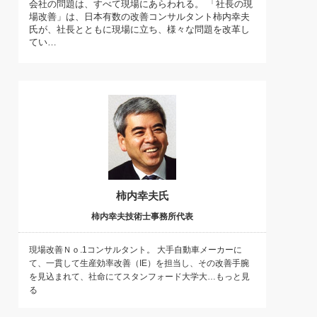
会社の問題は、すべて現場にあらわれる。 「社長の現
)
場改善」は、日本有数の改善コンサルタント柿内幸夫
喜の『これぞ！"本物の温泉"』(157)
氏が、社長とともに現場に立ち、様々な問題を改革し
てい…
柿内幸夫氏
柿内幸夫技術士事務所代表
現場改善Ｎｏ.1コンサルタント。 大手自動車メーカーに
て、一貫して生産効率改善（IE）を担当し、その改善手腕
を見込まれて、社命にてスタンフォード大学大…もっと見
る