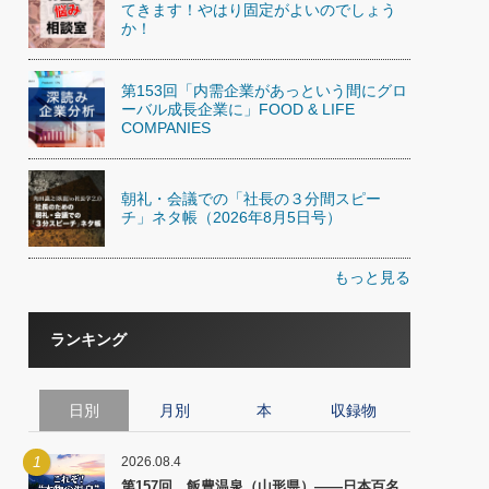
てきます！やはり固定がよいのでしょう
か！
第153回「内需企業があっという間にグロ
ーバル成長企業に」FOOD & LIFE
COMPANIES
朝礼・会議での「社長の３分間スピー
チ」ネタ帳（2026年8月5日号）
もっと見る
ランキング
日別
月別
本
収録物
1
2026.08.4
第157回 飯豊温泉（山形県）――日本百名