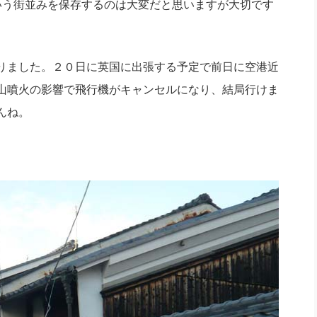
いう街並みを保存するのは大変だと思いますが大切です
社長のための“全員営業”(30
腕をつくる 人と組織を動かす(200)
銀行交渉はこうしなさい！(12)
高橋一
行動科学マネジメント(5)
の社長のビジョン実現道場(10)
りました。２０日に英国に出張する予定で前日に空港近
山噴火の影響で飛行機がキャンセルになり、結局行けま
んね。