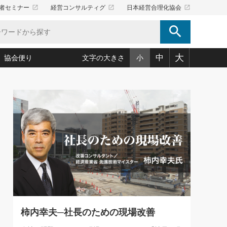
launch
launch
launch
者セミナー
経営コンサルティグ
日本経営合理化協会
search
大
中
協会便り
文字の大きさ
小
5)
況は会社守成の好機(38)
ころ心平の ──社長のための「か・ら・だマネジメント」
「愛読者通信」著者インタビュー(44)
34)
思われる 気配りの達人(127)
人間力の磨き方」(86)
ビジネス見聞録 経営ニュース(100)
タルＡＶを味方に！新・仕事術(180)
0)
り(210)
(92)
え 東洋思想に学ぶ経営学(132)
作間信司の経営無形庵(けいえいむぎょうあん)(166)
ー脳の鍛え方(32)
もっとみる
026.08.5
)
識(57)
指導者たち」(32)
経営セミナー情報局(1)
86回 「言葉狩り」
ンを楽しむ基礎レッスン(12)
ーイング経営入
教育の決め手(203)
略”(30)
繁栄への着眼点 牟田太陽(76)
！社長が読むべき今月の4冊(88)
て」(38)
講話を聞いて学ぼう 実学・耳学・磨く「ミミガク」のすすめ
で楽しむ読書術(162)
(7)
ランク上の手紙・メール術(100)
「氣」(30)
柿内幸夫─社長のための現場改善
ミどこ
00)
スポーツ・ビジネスに学ぶ心理学(98)