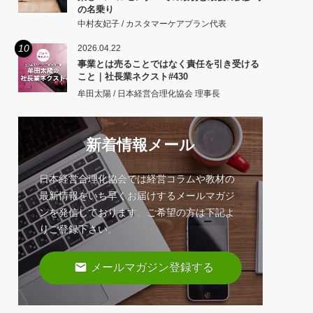
の名乗り
中村友妃子 / カスタマーケアプラン代表
10
2026.04.22
事業とは売ることではなく責任を引き受ける
こと｜社長業ネクスト#430
牟田太陽 / 日本経営合理化協会 理事長
新着情報メール
日本経営合理化協会では経営コラムや教材の
最新情報をいち早くお届けするメールマガジ
ンを発信しております。ご希望の方は下記よ
りご登録下さい。
email
メールマガジン登録する