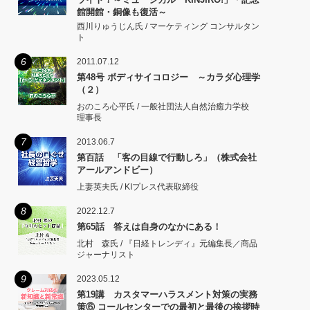
館開館・銅像も復活～
西川りゅうじん氏 / マーケティング コンサルタン
ト
6
2011.07.12
第48号 ボディサイコロジー ～カラダ心理学
（２）
おのころ心平氏 / 一般社団法人自然治癒力学校
理事長
7
2013.06.7
第百話 「客の目線で行動しろ」（株式会社
アールアンドビー）
上妻英夫氏 / KIプレス代表取締役
8
2022.12.7
第65話 答えは自身のなかにある！
北村 森氏 / 『日経トレンディ』元編集長／商品
ジャーナリスト
9
2023.05.12
第19講 カスタマーハラスメント対策の実務
策⑥ コールセンターでの最初と最後の挨拶時