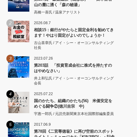
山の麓に湧く「森の秘湯」
高橋一喜氏 / 温泉アナリスト
2
2026.08.7
相談15：銀行がやたらと固定金利を勧めてき
ます！やはり固定がよいのでしょうか！
古山喜章氏 / アイ・シー・オーコンサルティング
社長
3
2023.07.26
第203話 「投資育成会社に株式を持たすの
はやめなさい」
井上和弘氏 / アイ・シー・オーコンサルティング
会長
4
2025.07.22
国のかたち、組織のかたち(56) 米価安定を
めぐる闘争②(徳川吉宗 中)
宇惠一郎氏 / 元読売新聞東京本社国際部編集委員
5
2017.06.9
第78回《二宮尊徳翁》に再び空前のスポット
ライト！～ミュージカル「KINJIRO!」・記念