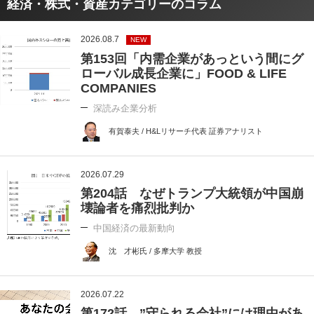
経済・株式・資産カテゴリーのコラム
2026.08.7
NEW
第153回「内需企業があっという間にグ
ローバル成長企業に」FOOD & LIFE
COMPANIES
深読み企業分析
有賀泰夫 / H&Lリサーチ代表 証券アナリスト
2026.07.29
第204話 なぜトランプ大統領が中国崩
壊論者を痛烈批判か
中国経済の最新動向
沈 才彬氏 / 多摩大学 教授
2026.07.22
第172話 ”守られる会社”には理由があ