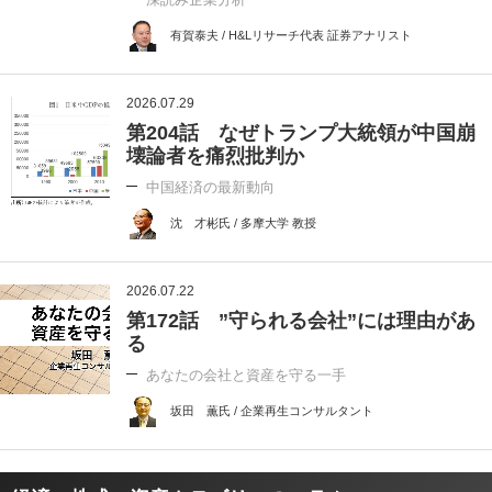
有賀泰夫 / H&Lリサーチ代表 証券アナリスト
2026.07.29
第204話 なぜトランプ大統領が中国崩
壊論者を痛烈批判か
中国経済の最新動向
沈 才彬氏 / 多摩大学 教授
2026.07.22
第172話 ”守られる会社”には理由があ
る
あなたの会社と資産を守る一手
坂田 薫氏 / 企業再生コンサルタント