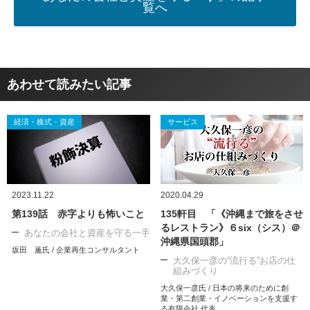
覧へ
あわせて読みたい記事
経済・株式・資産
サービス
2023.11.22
2020.04.29
第139話 赤字よりも怖いこと
135軒目 「《沖縄まで旅をさせ
るレストラン》６six（シス）＠
あなたの会社と資産を守る一手
沖縄県国頭郡」
坂田 薫氏 / 企業再生コンサルタント
大久保一彦の“流行る”お店の仕
組みづくり
大久保一彦氏 / 日本の将来のために創
業・第二創業・イノベーションを支援す
る有限会社 代表