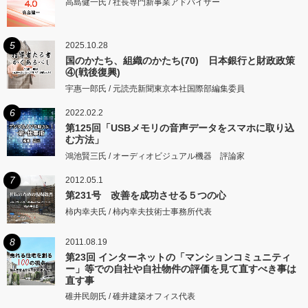
高島健一氏 / 社長専門新事業アドバイザー
5
2025.10.28
国のかたち、組織のかたち(70) 日本銀行と財政政策
④(戦後復興)
宇惠一郎氏 / 元読売新聞東京本社国際部編集委員
6
2022.02.2
第125回「USBメモリの音声データをスマホに取り込
む方法」
鴻池賢三氏 / オーディオビジュアル機器 評論家
7
2012.05.1
第231号 改善を成功させる５つの心
柿内幸夫氏 / 柿内幸夫技術士事務所代表
8
2011.08.19
第23回 インターネットの「マンションコミュニティ
ー」等での自社や自社物件の評価を見て直すべき事は
直す事
碓井民朗氏 / 碓井建築オフィス代表