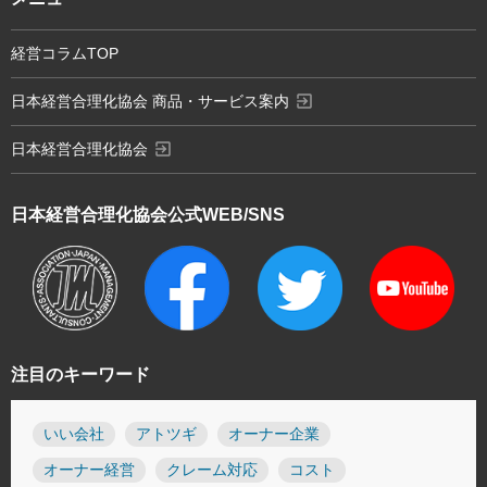
経営コラムTOP
exit_to_app
日本経営合理化協会 商品・サービス案内
exit_to_app
日本経営合理化協会
日本経営合理化協会
公式WEB/SNS
注目のキーワード
いい会社
アトツギ
オーナー企業
オーナー経営
クレーム対応
コスト