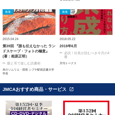
教養
教養
2015.04.24
2018.05.22
第39回 『誰も伝えなかった ラン
2018年6月
ドスケープ・フォトの極意』
必読！社長が読むべき今月の4
(著：相原正明）
冊
眼と耳で楽しむ読書術
月刊トークス
本のソムリエ・団長 シブヤ駅前読書大学
学長
JMCAおすすめ商品・サービス
open_in_new