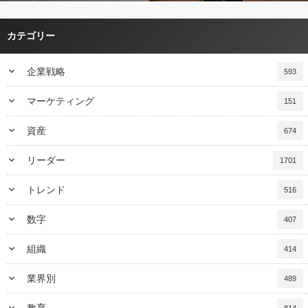
カテゴリー
keyboard_arrow_down
企業戦略
593
keyboard_arrow_down
マーケティング
151
keyboard_arrow_down
資産
674
keyboard_arrow_down
リーダー
1701
keyboard_arrow_down
トレンド
516
keyboard_arrow_down
数字
407
keyboard_arrow_down
組織
414
keyboard_arrow_down
業界別
489
keyboard_arrow_down
教育
814