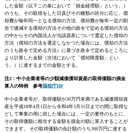
した金額（以下この条において「損金経理額」という。）
のうち、その取得をした日及びその種類の区分に応じ、償
却費が毎年同一となる償却の方法、償却費が毎年一定の割
合で逓減する償却の方法その他の政令で定める償却の方法
の中からその内国法人が当該資産について選定した償却の
方法（償却の方法を選定しなかつた場合には、償却の方法
のうち政令で定める方法）に基づき政令で定めるところに
より計算した金額（次項において「償却限度額」とい
う。）に達するまでの金額とする。
注2：中小企業者等の少額減価償却資産の取得価額の損金
算入の特例 参考
国税庁HP
中小企業者等が、取得価額が30万円未満である減価償却資
産を平成18年4月1日から令和4年3月31日までの間に取得な
どして事業の用に供した場合には、一定の要件のもとに、
その取得価額に相当する金額を損金の額に算入することが
できます。 その取得価額の合計額のうち300万円に達する