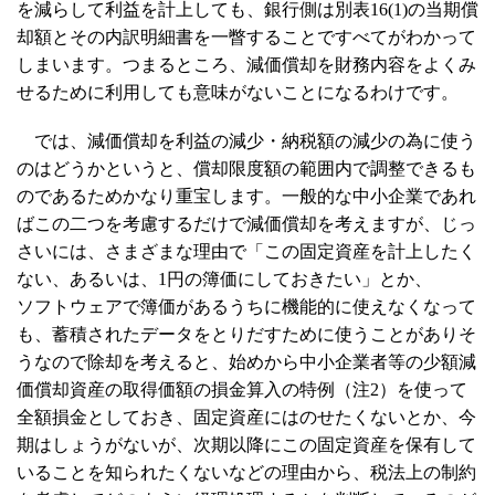
を減らして利益を計上しても、銀行側は別表16(1)の当期償
却額とその内訳明細書を一瞥することですべてがわかって
しまいます。つまるところ、減価償却を財務内容をよくみ
せるために利用しても意味がないことになるわけです。
では、減価償却を利益の減少・納税額の減少の為に使う
のはどうかというと、償却限度額の範囲内で調整できるも
のであるためかなり重宝します。一般的な中小企業であれ
ばこの二つを考慮するだけで減価償却を考えますが、じっ
さいには、さまざまな理由で「この固定資産を計上したく
ない、あるいは、1円の簿価にしておきたい」とか、
ソフトウェアで簿価があるうちに機能的に使えなくなって
も、蓄積されたデータをとりだすために使うことがありそ
うなので除却を考えると、始めから中小企業者等の少額減
価償却資産の取得価額の損金算入の特例（注2）を使って
全額損金としておき、固定資産にはのせたくないとか、今
期はしょうがないが、次期以降にこの固定資産を保有して
いることを知られたくないなどの理由から、税法上の制約