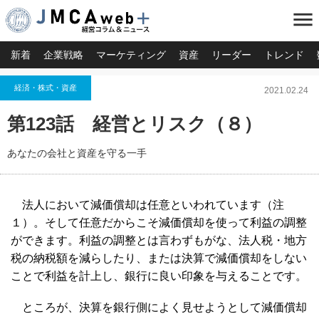
menu
新着
企業戦略
マーケティング
資産
リーダー
トレンド
経済・株式・資産
2021.02.24
第123話 経営とリスク（８）
あなたの会社と資産を守る一手
法人において減価償却は任意といわれています（注
１）。そして任意だからこそ減価償却を使って利益の調整
ができます。利益の調整とは言わずもがな、法人税・地方
税の納税額を減らしたり、または決算で減価償却をしない
ことで利益を計上し、銀行に良い印象を与えることです。
ところが、決算を銀行側によく見せようとして減価償却