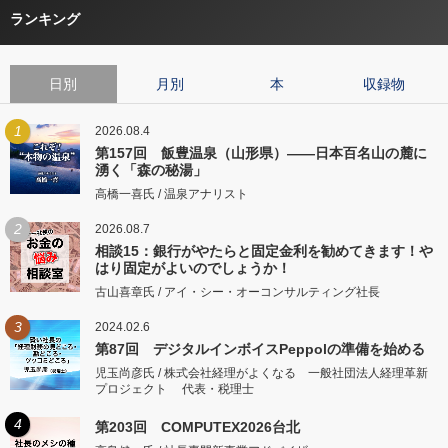
ランキング
日別
月別
本
収録物
1
2026.08.4
第157回 飯豊温泉（山形県）――日本百名山の麓に
湧く「森の秘湯」
高橋一喜氏 / 温泉アナリスト
2
2026.08.7
相談15：銀行がやたらと固定金利を勧めてきます！や
はり固定がよいのでしょうか！
古山喜章氏 / アイ・シー・オーコンサルティング社長
3
2024.02.6
第87回 デジタルインボイスPeppolの準備を始める
児玉尚彦氏 / 株式会社経理がよくなる 一般社団法人経理革新
プロジェクト 代表・税理士
4
第203回 COMPUTEX2026台北