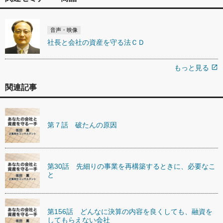
音声・映像
社長と会社の資産を守る法ＣＤ
もっと見る
open_in_new
関連記事
第７話 破たんの原因
第30話 先細りの事業を再構築するときに、必要なこ
と
第156話 どんなに決算の内容を良くしても、融資を
してもらえない会社