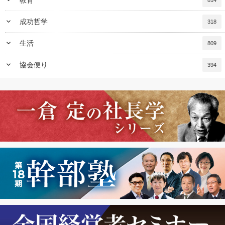
keyboard_arrow_down
成功哲学
318
keyboard_arrow_down
生活
809
keyboard_arrow_down
協会便り
394