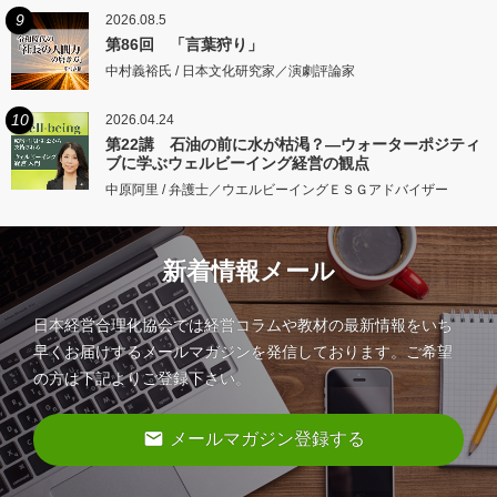
9
2026.08.5
第86回 「言葉狩り」
中村義裕氏 / 日本文化研究家／演劇評論家
10
2026.04.24
第22講 石油の前に水が枯渇？―ウォーターポジティ
ブに学ぶウェルビーイング経営の観点
中原阿里 / 弁護士／ウエルビーイングＥＳＧアドバイザー
新着情報メール
日本経営合理化協会では経営コラムや教材の最新情報をいち
早くお届けするメールマガジンを発信しております。ご希望
の方は下記よりご登録下さい。
email
メールマガジン登録する