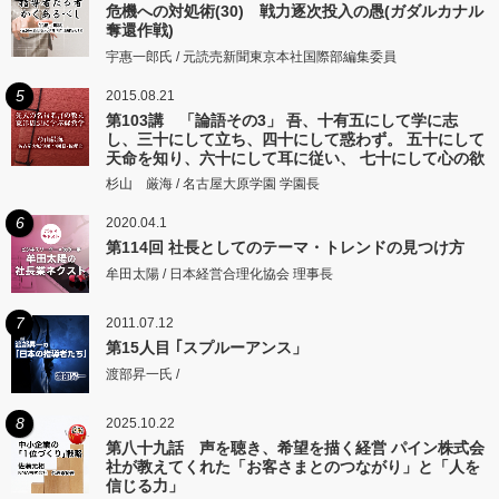
危機への対処術(30) 戦力逐次投入の愚(ガダルカナル
奪還作戦)
宇惠一郎氏 / 元読売新聞東京本社国際部編集委員
5
2015.08.21
第103講 「論語その3」 吾、十有五にして学に志
し、三十にして立ち、四十にして惑わず。 五十にして
天命を知り、六十にして耳に従い、 七十にして心の欲
するところに従いて矩をこえず。
杉山 厳海 / 名古屋大原学園 学園長
6
2020.04.1
第114回 社長としてのテーマ・トレンドの見つけ方
牟田太陽 / 日本経営合理化協会 理事長
7
2011.07.12
第15人目 ｢スプルーアンス」
渡部昇一氏 /
8
2025.10.22
第八十九話 声を聴き、希望を描く経営 パイン株式会
社が教えてくれた「お客さまとのつながり」と「人を
信じる力」