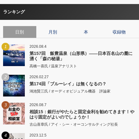
ランキング
日別
月別
本
収録物
1
2026.08.4
第157回 飯豊温泉（山形県）――日本百名山の麓に
湧く「森の秘湯」
高橋一喜氏 / 温泉アナリスト
2
2026.02.27
第174回「ブルーレイ」は無くなるの？
鴻池賢三氏 / オーディオビジュアル機器 評論家
3
2026.08.7
相談15：銀行がやたらと固定金利を勧めてきます！や
はり固定がよいのでしょうか！
古山喜章氏 / アイ・シー・オーコンサルティング社長
4
2023.12.5