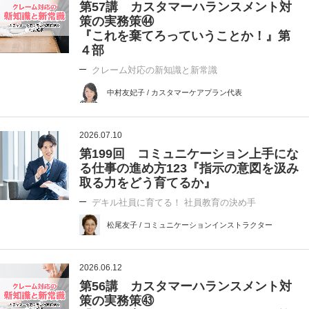
第57講 カスタマーハランスメント対
策の実務策㊹
『これを棄てろっていうことか！』第
４部
クレーム対応の新知識と新常識
中村友妃子 / カスタマーケアプラン代表
2026.07.10
第199回 コミュニケーション上手にな
る仕事の進め方123『指示の意図を汲み
取る力をどう育てるか』
デキル社員に育てる！ 社員教育の決め手
松尾友子 / コミュニケーションインストラクター
2026.06.12
第56講 カスタマーハランスメント対
策の実務策㊸