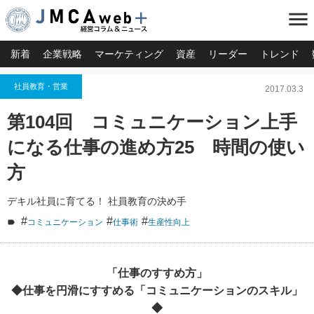
menu
新着
企業戦略
マーケティング
資産
リーダー
トレンド
社員教育・営業
2017.03.3
第104回 コミュニケーション上手
になる仕事の進め方25 時間の使い
方
デキル社員に育てる！ 社員教育の決め手
#
#
#
コミュニケーション
仕事術
生産性向上
「仕事のすすめ方
」
◆仕事を円滑にすすめる「コミュニケーションのスキル」
◆