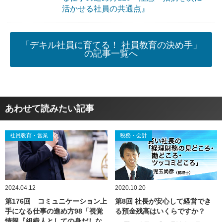
活かせる社員の共通点』
「デキル社員に育てる！ 社員教育の決め手」
の記事一覧へ
あわせて読みたい記事
社員教育・営業
税務・会計
2024.04.12
2020.10.20
第176回 コミュニケーション上
第8回 社長が安心して経営でき
手になる仕事の進め方98「視覚
る預金残高はいくらですか？
情報『組織人としての身だしな