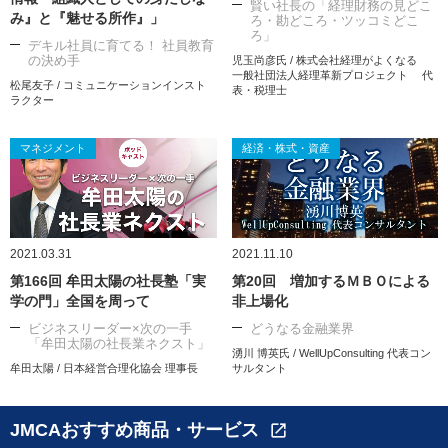
賢い社長の「経理財務の見どこ
み』と『魅せる所作』」
ろ・勘どころ・ツッコミどこ
ろ」
デキル社員に育てる！ 社員教育
の決め手
児玉尚彦氏 / 株式会社経理がよくなる
一般社団法人経理革新プロジェクト 代
松尾友子 / コミュニケーションインスト
表・税理士
ラクター
マネジメント
経済・株式・資産
2021.03.31
2021.11.10
第166回 牟田太陽の社長塾「実
第20回 増加するＭＢＯによる
学の門」全国を周って
非上場化
ビジネスリーダー×次の一手
どうなる金融業界
「牟田太陽の社長業ネクスト」
湧川 博英氏 / WellUpConsulting 代表コン
牟田太陽 / 日本経営合理化協会 理事長
サルタント
JMCAおすすめ商品・サービス
open_in_new