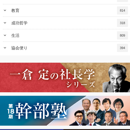
keyboard_arrow_down
教育
814
keyboard_arrow_down
成功哲学
318
keyboard_arrow_down
生活
809
keyboard_arrow_down
協会便り
394