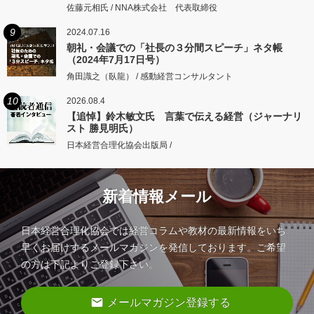
佐藤元相氏 / NNA株式会社 代表取締役
9
2024.07.16
朝礼・会議での「社長の３分間スピーチ」ネタ帳
（2024年7月17日号）
角田識之（臥龍） / 感動経営コンサルタント
10
2026.08.4
【追悼】鈴木敏文氏 言葉で伝える経営（ジャーナリ
スト 勝見明氏）
日本経営合理化協会出版局 /
新着情報メール
日本経営合理化協会では経営コラムや教材の最新情報をいち
早くお届けするメールマガジンを発信しております。ご希望
の方は下記よりご登録下さい。
email
メールマガジン登録する