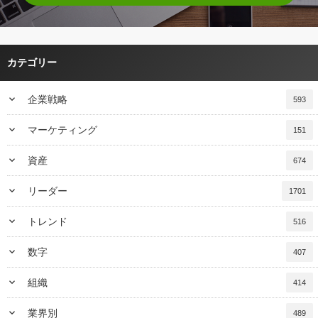
カテゴリー
keyboard_arrow_down
企業戦略
593
keyboard_arrow_down
マーケティング
151
keyboard_arrow_down
資産
674
keyboard_arrow_down
リーダー
1701
keyboard_arrow_down
トレンド
516
keyboard_arrow_down
数字
407
keyboard_arrow_down
組織
414
keyboard_arrow_down
業界別
489