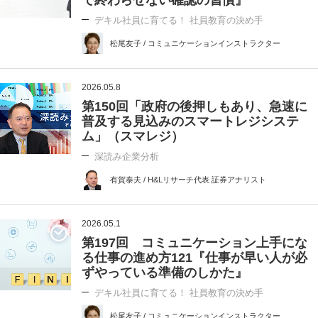
で終わらせない確認の習慣』
デキル社員に育てる！ 社員教育の決め手
松尾友子 / コミュニケーションインストラクター
2026.05.8
第150回「政府の後押しもあり、急速に
普及する見込みのスマートレジシステ
ム」（スマレジ）
深読み企業分析
有賀泰夫 / H&Lリサーチ代表 証券アナリスト
2026.05.1
第197回 コミュニケーション上手にな
る仕事の進め方121『仕事が早い人が必
ずやっている準備のしかた』
デキル社員に育てる！ 社員教育の決め手
松尾友子 / コミュニケーションインストラクター