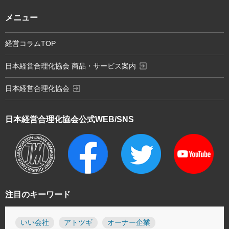
メニュー
経営コラムTOP
exit_to_app
日本経営合理化協会 商品・サービス案内
exit_to_app
日本経営合理化協会
日本経営合理化協会
公式WEB/SNS
注目のキーワード
いい会社
アトツギ
オーナー企業