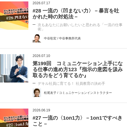
2026.07.17
#28 一流の〈凹まない力〉－暴言を吐
かれた時の対処法－
次もあなたにお願いしたいと思われる「一流の仕事
術」
中谷彰宏 / 中谷事務所代表
2026.07.10
第199回 コミュニケーション上手にな
る仕事の進め方123『指示の意図を汲み
取る力をどう育てるか』
デキル社員に育てる！ 社員教育の決め手
松尾友子 / コミュニケーションインストラクター
2026.06.19
#27 一流の〈1on1力〉－1on1ですべき
こと－