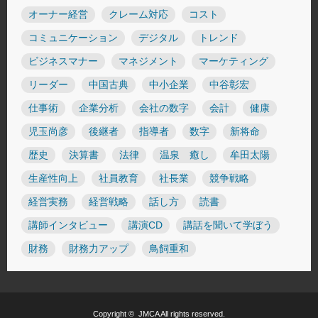
オーナー経営
クレーム対応
コスト
コミュニケーション
デジタル
トレンド
ビジネスマナー
マネジメント
マーケティング
リーダー
中国古典
中小企業
中谷彰宏
仕事術
企業分析
会社の数字
会計
健康
児玉尚彦
後継者
指導者
数字
新将命
歴史
決算書
法律
温泉 癒し
牟田太陽
生産性向上
社員教育
社長業
競争戦略
経営実務
経営戦略
話し方
読書
講師インタビュー
講演CD
講話を聞いて学ぼう
財務
財務力アップ
鳥飼重和
Copyright ©
JMCA
All rights reserved.