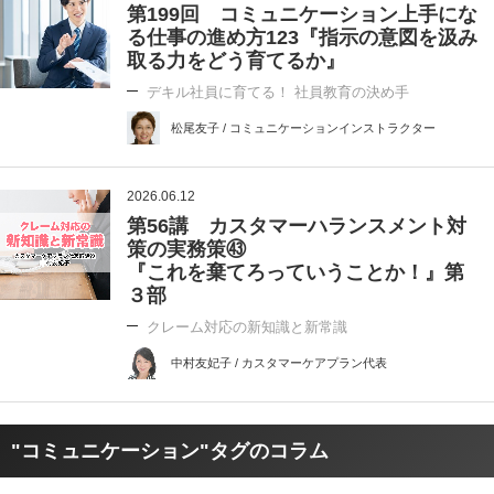
第199回 コミュニケーション上手にな
る仕事の進め方123『指示の意図を汲み
取る力をどう育てるか』
デキル社員に育てる！ 社員教育の決め手
松尾友子 / コミュニケーションインストラクター
2026.06.12
第56講 カスタマーハランスメント対
策の実務策㊸
『これを棄てろっていうことか！』第
３部
クレーム対応の新知識と新常識
中村友妃子 / カスタマーケアプラン代表
"コミュニケーション"タグのコラム