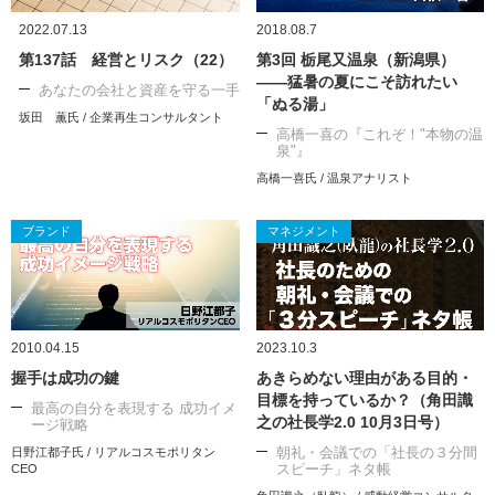
2022.07.13
2018.08.7
第137話 経営とリスク（22）
第3回 栃尾又温泉（新潟県）
――猛暑の夏にこそ訪れたい
あなたの会社と資産を守る一手
「ぬる湯」
坂田 薫氏 / 企業再生コンサルタント
高橋一喜の『これぞ！"本物の温
泉"』
高橋一喜氏 / 温泉アナリスト
ブランド
マネジメント
2010.04.15
2023.10.3
握手は成功の鍵
あきらめない理由がある目的・
目標を持っているか？（角田識
最高の自分を表現する 成功イメ
之の社長学2.0 10月3日号）
ージ戦略
朝礼・会議での「社長の３分間
日野江都子氏 / リアルコスモポリタン
スピーチ」ネタ帳
CEO