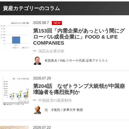
資産カテゴリーのコラム
2026.08.7
NEW
第153回「内需企業があっという間にグ
ローバル成長企業に」FOOD & LIFE
COMPANIES
深読み企業分析
有賀泰夫 / H&Lリサーチ代表 証券アナリスト
2026.07.29
第204話 なぜトランプ大統領が中国崩
壊論者を痛烈批判か
中国経済の最新動向
沈 才彬氏 / 多摩大学 教授
2026.07.22