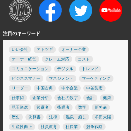
注目のキーワード
いい会社
アトツギ
オーナー企業
オーナー経営
クレーム対応
コスト
コミュニケーション
デジタル
トレンド
ビジネスマナー
マネジメント
マーケティング
リーダー
中国古典
中小企業
中谷彰宏
仕事術
企業分析
会社の数字
会計
健康
児玉尚彦
後継者
指導者
数字
新将命
歴史
決算書
法律
温泉 癒し
牟田太陽
生産性向上
社員教育
社長業
競争戦略