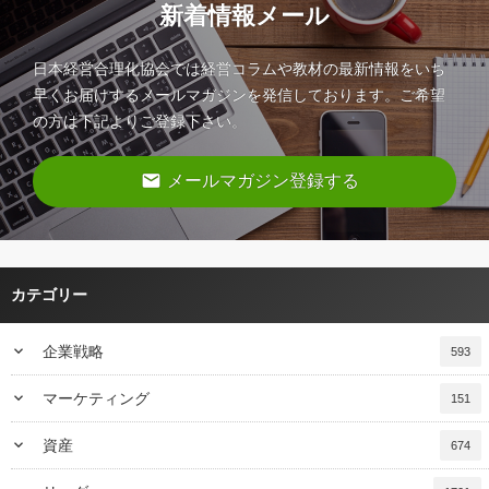
新着情報メール
日本経営合理化協会では経営コラムや教材の最新情報をいち
早くお届けするメールマガジンを発信しております。ご希望
の方は下記よりご登録下さい。
email
メールマガジン登録する
カテゴリー
keyboard_arrow_down
企業戦略
593
keyboard_arrow_down
マーケティング
151
keyboard_arrow_down
資産
674