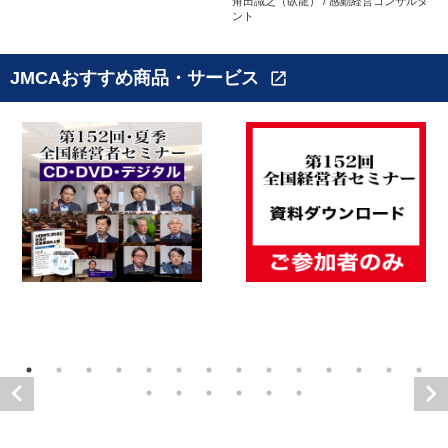
角田識之（臥龍） / 感動経営コンサルタ
ント
JMCAおすすめ商品・サービス
open_in_new