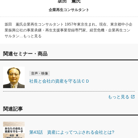
坂田 薫氏
企業再生コンサルタント
坂田 薫氏企業再生コンサルタント 1957年東京生まれ。現在、東京都中小企
業振興公社の事業承継・再生支援事業登録専門家。経営危機・企業再生コン
サルタン…もっと見る
関連セミナー・商品
音声・映像
社長と会社の資産を守る法ＣＤ
もっと見る
open_in_new
関連記事
第43話 資産によってつぶされる会社とは?