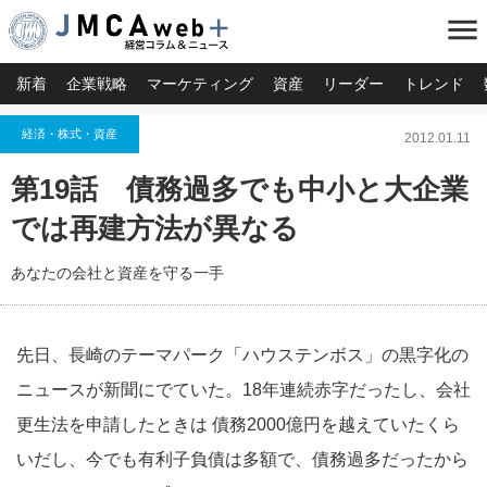
menu
新着
企業戦略
マーケティング
資産
リーダー
トレンド
経済・株式・資産
2012.01.11
第19話 債務過多でも中小と大企業
では再建方法が異なる
あなたの会社と資産を守る一手
先日、長崎のテーマパーク「ハウステンボス」の黒字化の
ニュースが新聞にでていた。18年連続赤字だったし、会社
更生法を申請したときは 債務2000億円を越えていたくら
いだし、今でも有利子負債は多額で、債務過多だったから