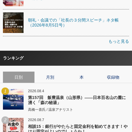
朝礼・会議での「社長の３分間スピーチ」ネタ帳
（2026年8月5日号）
もっと見る
ランキング
日別
月別
本
収録物
1
2026.08.4
第157回 飯豊温泉（山形県）――日本百名山の麓に
湧く「森の秘湯」
高橋一喜氏 / 温泉アナリスト
2
2026.08.7
相談15：銀行がやたらと固定金利を勧めてきます！や
はり固定がよいのでしょうか！