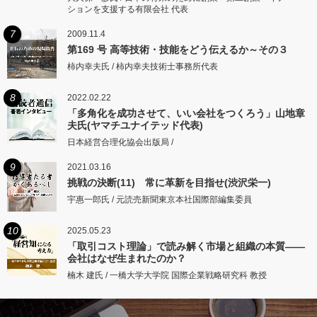
ションを支援する有限会社 代表
7
2009.11.4
第169 号 高等技術・技能をどう伝えるか～その３
柿内幸夫氏 / 柿内幸夫技術士事務所代表
8
2022.02.22
「多角化を成功させて、いい会社をつくろう」山地章
夫氏(ヤマチユナイテッド代表)
日本経営合理化協会出版局 /
9
2021.03.16
挑戦の決断(11) 常に革新を目指せ(渋沢栄一)
宇惠一郎氏 / 元読売新聞東京本社国際部編集委員
10
2025.05.23
「取引コスト理論」で読み解く市場と組織の本質――
会社はなぜ生まれたのか？
楠木 建氏 / 一橋大学大学院 国際企業戦略研究科 教授