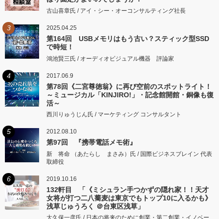
古山喜章氏 / アイ・シー・オーコンサルティング社長
3
2025.04.25
第164回 USBメモリはもう古い？スティック型SSD
で時短！
鴻池賢三氏 / オーディオビジュアル機器 評論家
4
2017.06.9
第78回《二宮尊徳翁》に再び空前のスポットライト！
～ミュージカル「KINJIRO!」・記念館開館・銅像も復
活～
西川りゅうじん氏 / マーケティング コンサルタント
5
2012.08.10
第97回 『携帯電話メモ術』
新 将命 （あたらし まさみ）氏 / 国際ビジネスブレイン 代表
取締役
6
2019.10.16
132軒目 「《ミシュラン手つかずの隠れ家！！天才
女将が打つ二八蕎麦は東京でもトップ10に入るかも》
浅草じゅうろく ＠台東区浅草」
大久保一彦氏 / 日本の将来のために創業・第二創業・イノベー