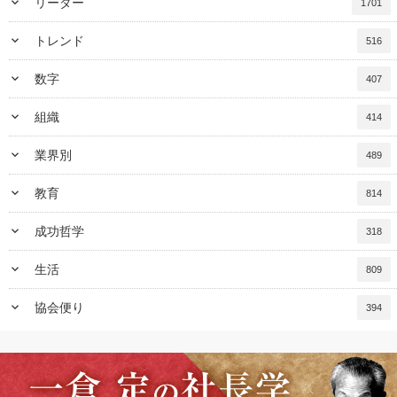
keyboard_arrow_down
リーダー
1701
keyboard_arrow_down
トレンド
516
keyboard_arrow_down
数字
407
keyboard_arrow_down
組織
414
keyboard_arrow_down
業界別
489
keyboard_arrow_down
教育
814
keyboard_arrow_down
成功哲学
318
keyboard_arrow_down
生活
809
keyboard_arrow_down
協会便り
394