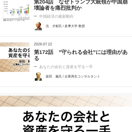
第204話 なぜトランプ大統領が中国崩
壊論者を痛烈批判か
中国経済の最新動向
沈 才彬氏 / 多摩大学 教授
2026.07.22
第172話 ”守られる会社”には理由があ
る
あなたの会社と資産を守る一手
坂田 薫氏 / 企業再生コンサルタント