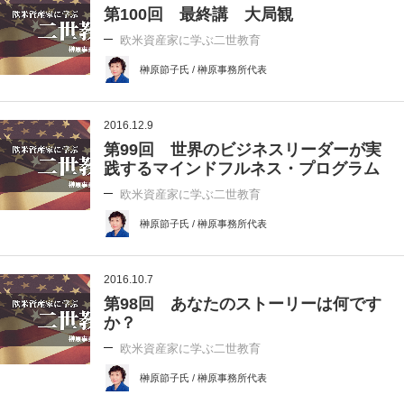
第100回 最終講 大局観
欧米資産家に学ぶ二世教育
榊原節子氏 / 榊原事務所代表
2016.12.9
第99回 世界のビジネスリーダーが実
践するマインドフルネス・プログラム
欧米資産家に学ぶ二世教育
榊原節子氏 / 榊原事務所代表
2016.10.7
第98回 あなたのストーリーは何です
か？
欧米資産家に学ぶ二世教育
榊原節子氏 / 榊原事務所代表