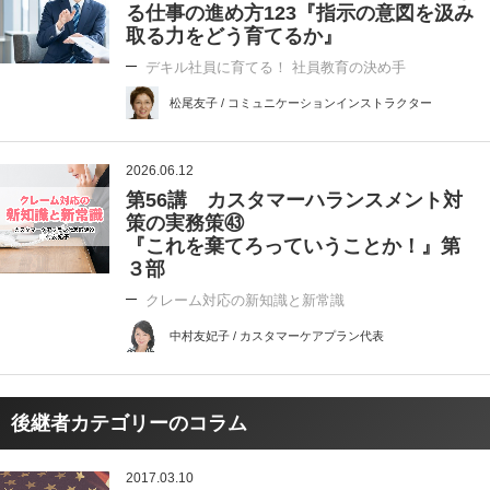
る仕事の進め方123『指示の意図を汲み
取る力をどう育てるか』
デキル社員に育てる！ 社員教育の決め手
松尾友子 / コミュニケーションインストラクター
2026.06.12
第56講 カスタマーハランスメント対
策の実務策㊸
『これを棄てろっていうことか！』第
３部
クレーム対応の新知識と新常識
中村友妃子 / カスタマーケアプラン代表
後継者カテゴリーのコラム
2017.03.10