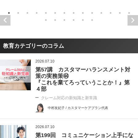
教育カテゴリーのコラム
2026.07.10
第57講 カスタマーハランスメント対
策の実務策㊹
『これを棄てろっていうことか！』第
４部
クレーム対応の新知識と新常識
中村友妃子 / カスタマーケアプラン代表
2026.07.10
第199回 コミュニケーション上手にな