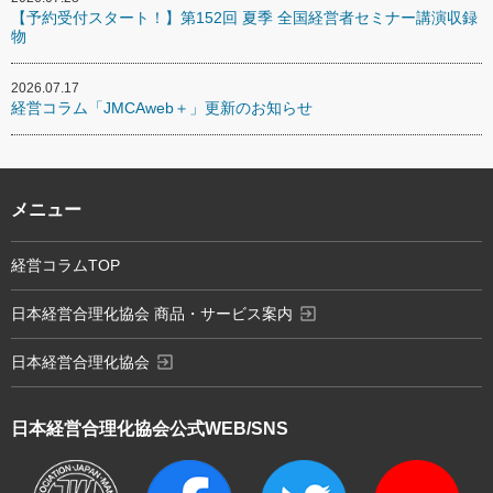
【予約受付スタート！】第152回 夏季 全国経営者セミナー講演収録
物
2026.07.17
経営コラム「JMCAweb＋」更新のお知らせ
メニュー
経営コラムTOP
exit_to_app
日本経営合理化協会 商品・サービス案内
exit_to_app
日本経営合理化協会
日本経営合理化協会
公式WEB/SNS