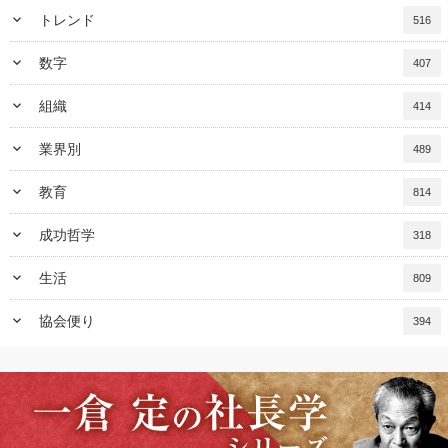
keyboard_arrow_down
トレンド
516
keyboard_arrow_down
数字
407
keyboard_arrow_down
組織
414
keyboard_arrow_down
業界別
489
keyboard_arrow_down
教育
814
keyboard_arrow_down
成功哲学
318
keyboard_arrow_down
生活
809
keyboard_arrow_down
協会便り
394