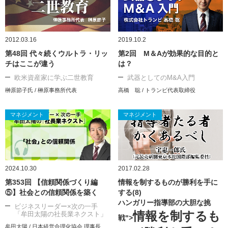
2012.03.16
2019.10.2
第48回 代々続くウルトラ・リッ
第2回 M＆Aが効果的な目的と
チはここが違う
は？
欧米資産家に学ぶ二世教育
武器としてのM&A入門
榊原節子氏 / 榊原事務所代表
高橋 聡 / トランビ代表取締役
マネジメント
マネジメント
2024.10.30
2017.02.28
第353回 【信頼関係づくり編
情報を制するものが勝利を手に
⑤】社会との信頼関係を築く
する(8)
ハンガリー指導部の大胆な挑
ビジネスリーダー×次の一手
情報を制するも
「牟田太陽の社長業ネクスト」
戦">
牟田太陽 / 日本経営合理化協会 理事長