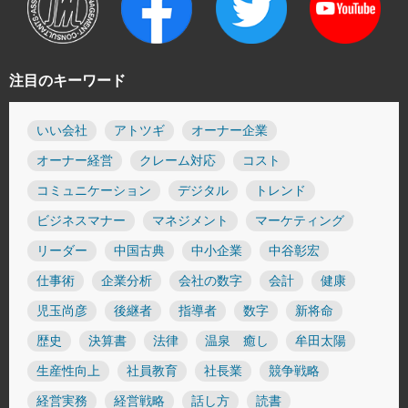
注目のキーワード
いい会社
アトツギ
オーナー企業
オーナー経営
クレーム対応
コスト
コミュニケーション
デジタル
トレンド
ビジネスマナー
マネジメント
マーケティング
リーダー
中国古典
中小企業
中谷彰宏
仕事術
企業分析
会社の数字
会計
健康
児玉尚彦
後継者
指導者
数字
新将命
歴史
決算書
法律
温泉 癒し
牟田太陽
生産性向上
社員教育
社長業
競争戦略
経営実務
経営戦略
話し方
読書