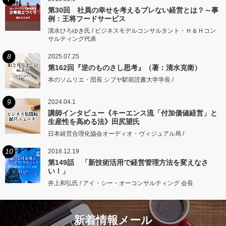
第30回 社員の幸せを考えるブレない経営とは？～事
例：王将フードサービス
清水ひろゆき氏 / ビジネスモデルコンサルタント・Ｈ＆Ｈコン
サルティング代表
8
2025.07.25
第162回『逆のものさし思考』（著：清水克衛）
本のソムリエ・団長 シブヤ駅前読書大学学長 /
9
2024.04.1
講師インタビュー《キーエンス流「付加価値経営」と
生産性を高める法》田尻望氏
日本経営合理化協会オーディオ・ヴィジュアル局 /
10
2018.12.19
第149話 「新技術活用で経営管理方法を変えなさ
い！」
井上和弘氏 / アイ・シー・オーコンサルティング 会長
新着情報メール