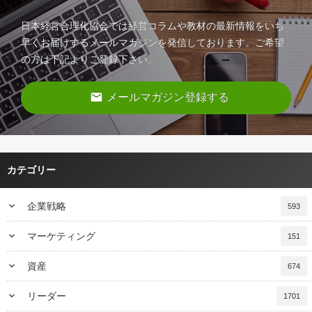
日本経営合理化協会では経営コラムや教材の最新情報をいち
早くお届けするメールマガジンを発信しております。ご希望
の方は下記よりご登録下さい。
email
メールマガジン登録する
カテゴリー
keyboard_arrow_down
企業戦略
593
keyboard_arrow_down
マーケティング
151
keyboard_arrow_down
資産
674
keyboard_arrow_down
リーダー
1701