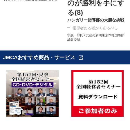
のが勝利を手にす
る(8)
ハンガリー指導部の大胆な挑戦
指導者たる者かくあるべし
宇惠一郎氏 / 元読売新聞東京本社国際部
編集委員
JMCAおすすめ商品・サービス
open_in_new