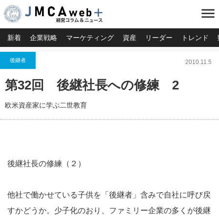
menu
新着
企業戦略
マーケティング
資産
リーダー
トレンド
後継者
2010.11.5
第32回 後継社長への修練 2
欧米資産家に学ぶ二世教育
後継社長の修練（２）
他社で働かせている子供を「後継者」含みで自社に呼び戻
すかどうか。少子化のおり、ファミリー企業の多くが後継