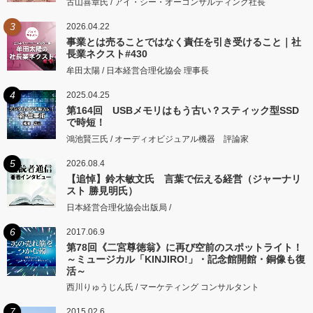
古山喜章氏 / アイ・シー・オーコンサルティング社長
3
2026.04.22
事業とは売ることではなく責任を引き受けること｜社
長業ネクスト#430
牟田太陽 / 日本経営合理化協会 理事長
4
2025.04.25
第164回 USBメモリはもう古い？スティック型SSD
で時短！
鴻池賢三氏 / オーディオビジュアル機器 評論家
5
2026.08.4
【追悼】鈴木敏文氏 言葉で伝える経営（ジャーナリ
スト 勝見明氏）
日本経営合理化協会出版局 /
6
2017.06.9
第78回《二宮尊徳翁》に再び空前のスポットライト！
～ミュージカル「KINJIRO!」・記念館開館・銅像も復
活～
西川りゅうじん氏 / マーケティング コンサルタント
7
2015.02.6