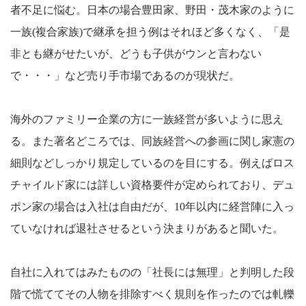
者不足に悩む。日本の場合豊田家、野田・茂木家のように
一族(複合家族)で継承を担う例はそれほど多くなく、「是
非とも継がせたいが、どうも子供がウンと言わない
で・・・」など売り手市場であるのが現状だ。
海外のファミリー企業の方に一族経営が多いように思え
る。また著名どころでは、同族経営への参画に関し家憲の
細則などしっかり規定しているのを目にする。例えばロス
チャイルド家には詳しい資格要件が定められており、デュ
ポン家の場合は入社は自由だが、10年以内に経営陣に入っ
ていなければ退社させるという決まりがあると聞いた。
自社に入れてはみたものの「社長には無理」と判明した段
階で慌ててその人物を排除すべく規則を作ったのでは軋轢