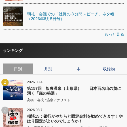
朝礼・会議での「社長の３分間スピーチ」ネタ帳
（2026年8月5日号）
もっと見る
ランキング
日別
月別
本
収録物
1
2026.08.4
第157回 飯豊温泉（山形県）――日本百名山の麓に
湧く「森の秘湯」
高橋一喜氏 / 温泉アナリスト
2
2026.08.7
相談15：銀行がやたらと固定金利を勧めてきます！や
はり固定がよいのでしょうか！