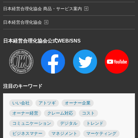
exit_to_app
日本経営合理化協会 商品・サービス案内
exit_to_app
日本経営合理化協会
日本経営合理化協会
公式WEB/SNS
注目のキーワード
いい会社
アトツギ
オーナー企業
オーナー経営
クレーム対応
コスト
コミュニケーション
デジタル
トレンド
ビジネスマナー
マネジメント
マーケティング