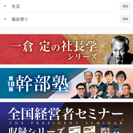
keyboard_arrow_down
生活
809
keyboard_arrow_down
協会便り
394