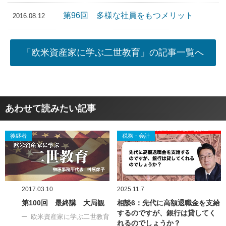
第96回 多様な社員をもつメリット
2016.08.12
「欧米資産家に学ぶ二世教育」の記事一覧へ
あわせて読みたい記事
後継者
税務・会計
2017.03.10
2025.11.7
第100回 最終講 大局観
相談6：先代に高額退職金を支給
するのですが、銀行は貸してく
欧米資産家に学ぶ二世教育
れるのでしょうか？