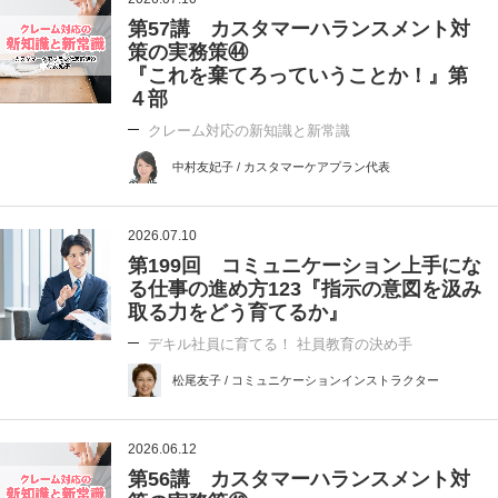
第57講 カスタマーハランスメント対
策の実務策㊹
『これを棄てろっていうことか！』第
４部
クレーム対応の新知識と新常識
中村友妃子 / カスタマーケアプラン代表
2026.07.10
第199回 コミュニケーション上手にな
る仕事の進め方123『指示の意図を汲み
取る力をどう育てるか』
デキル社員に育てる！ 社員教育の決め手
松尾友子 / コミュニケーションインストラクター
2026.06.12
第56講 カスタマーハランスメント対