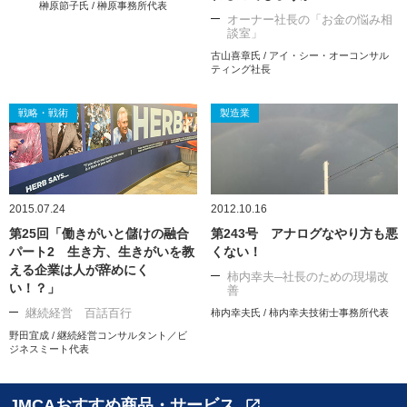
榊原節子氏 / 榊原事務所代表
オーナー社長の「お金の悩み相
談室」
古山喜章氏 / アイ・シー・オーコンサル
ティング社長
戦略・戦術
製造業
2015.07.24
2012.10.16
第25回「働きがいと儲けの融合
第243号 アナログなやり方も悪
パート2 生き方、生きがいを教
くない！
える企業は人が辞めにく
柿内幸夫─社長のための現場改
い！？」
善
継続経営 百話百行
柿内幸夫氏 / 柿内幸夫技術士事務所代表
野田宜成 / 継続経営コンサルタント／ビ
ジネスミート代表
JMCAおすすめ商品・サービス
open_in_new