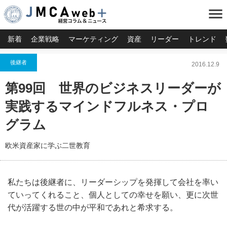
menu
新着
企業戦略
マーケティング
資産
リーダー
トレンド
後継者
2016.12.9
第99回 世界のビジネスリーダーが
実践するマインドフルネス・プロ
グラム
欧米資産家に学ぶ二世教育
私たちは後継者に、リーダーシップを発揮して会社を率い
ていってくれること、個人としての幸せを願い、更に次世
代が活躍する世の中が平和であれと希求する。