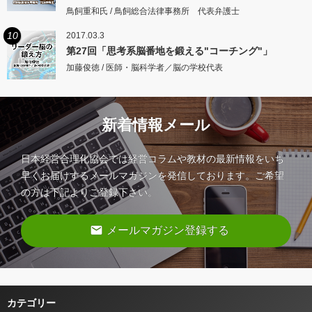
鳥飼重和氏 / 鳥飼総合法律事務所 代表弁護士
10
2017.03.3
第27回「思考系脳番地を鍛える"コーチング"」
加藤俊徳 / 医師・脳科学者／脳の学校代表
新着情報メール
日本経営合理化協会では経営コラムや教材の最新情報をいち
早くお届けするメールマガジンを発信しております。ご希望
の方は下記よりご登録下さい。
email
メールマガジン登録する
カテゴリー