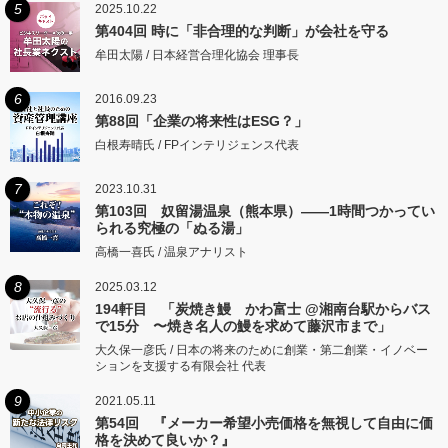
5
2025.10.22
第404回 時に「非合理的な判断」が会社を守る
牟田太陽 / 日本経営合理化協会 理事長
6
2016.09.23
第88回「企業の将来性はESG？」
白根寿晴氏 / FPインテリジェンス代表
7
2023.10.31
第103回 奴留湯温泉（熊本県）――1時間つかってい
られる究極の「ぬる湯」
高橋一喜氏 / 温泉アナリスト
8
2025.03.12
194軒目 「炭焼き鰻 かわ富士 @湘南台駅からバス
で15分 〜焼き名人の鰻を求めて藤沢市まで」
大久保一彦氏 / 日本の将来のために創業・第二創業・イノベー
ションを支援する有限会社 代表
9
2021.05.11
第54回 『メーカー希望小売価格を無視して自由に価
格を決めて良いか？』