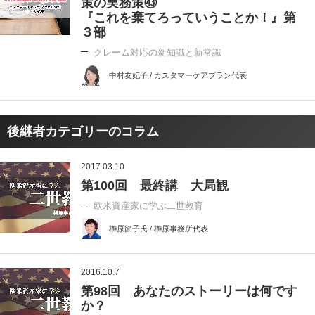
策の実務策㊸
『これを棄てろっていうことか！』第
３部
クレーム対応の新知識と新常識
中村友妃子 / カスタマーケアプラン代表
後継者カテゴリーのコラム
2017.03.10
第100回 最終講 大局観
欧米資産家に学ぶ二世教育
榊原節子氏 / 榊原事務所代表
2016.10.7
第98回 あなたのストーリーは何です
か？