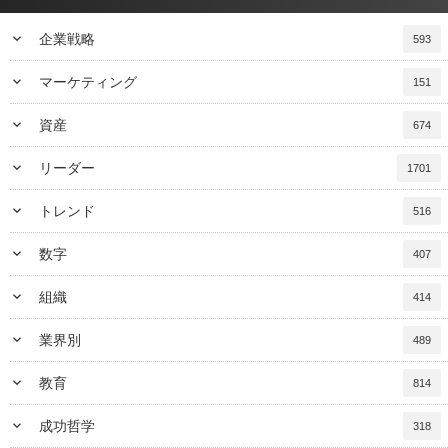
keyboard_arrow_down
企業戦略
593
keyboard_arrow_down
マーケティング
151
keyboard_arrow_down
資産
674
keyboard_arrow_down
リーダー
1701
keyboard_arrow_down
トレンド
516
keyboard_arrow_down
数字
407
keyboard_arrow_down
組織
414
keyboard_arrow_down
業界別
489
keyboard_arrow_down
教育
814
keyboard_arrow_down
成功哲学
318