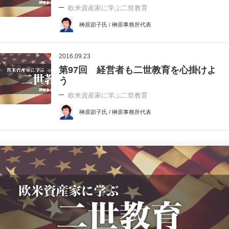
欧米資産家に学ぶ二世教育
榊原節子氏 / 榊原事務所代表
2016.09.23
第97回 経営者も二世教育を心掛けよ
う
欧米資産家に学ぶ二世教育
榊原節子氏 / 榊原事務所代表