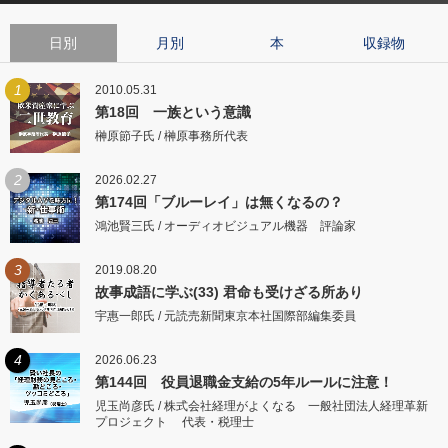
日別
月別
本
収録物
1
2010.05.31
第18回 一族という意識
榊原節子氏 / 榊原事務所代表
2
2026.02.27
第174回「ブルーレイ」は無くなるの？
鴻池賢三氏 / オーディオビジュアル機器 評論家
3
2019.08.20
故事成語に学ぶ(33) 君命も受けざる所あり
宇惠一郎氏 / 元読売新聞東京本社国際部編集委員
4
2026.06.23
第144回 役員退職金支給の5年ルールに注意！
児玉尚彦氏 / 株式会社経理がよくなる 一般社団法人経理革新
プロジェクト 代表・税理士